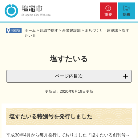
ペ
メ
重
新
ー
ニ
要
着
ジ
ュ
の
ー
先
を
ホーム
>
組織で探す
>
産業建設部
>
まちづくり・建築課
>
塩す
現在地
頭
飛
たいる
で
ば
す
し
。
て
塩すたいる
本
文
へ
ページ内目次
更新日：2020年6月19日更新
本
文
塩すたいる特別号を発行しました
平成30年4月から毎月発行しておりました『塩すたいる創刊号～