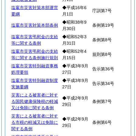
塩竈市災害対策本部運営
◆平成16年6
庁訓第7号
要綱
月1日
◆昭和38年9
塩竈市災害対策本部条例
条例第19号
月30日
塩竈市災害弔慰金の支給
◆昭和52年3
条例第8号
等に関する条例
月31日
塩竈市災害弔慰金の支給
◆昭和52年4
規則第8号
等に関する条例施行規則
月15日
塩竈市災害特別融資事務
◆平成3年9月
告示第36号
処理要領
27日
塩竈市災害特別融資制度
◆平成3年9月
告示第34号
実施要綱
27日
災害による被害者に対す
◆平成2年9月
る国民健康保険税の軽減
条例第7号
29日
又は免除に関する条例
災害による被害者に対す
◆平成2年9月
る市税の軽減又は免除に
条例第6号
29日
関する条例