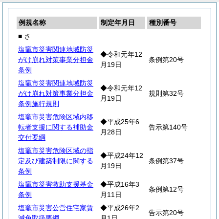
例規名称
制定年月日
種別番号
■ さ
塩竈市災害関連地域防災
◆令和元年12
がけ崩れ対策事業分担金
条例第20号
月19日
条例
塩竈市災害関連地域防災
◆令和元年12
がけ崩れ対策事業分担金
規則第32号
月19日
条例施行規則
塩竈市災害危険区域内移
◆平成25年6
転者支援に関する補助金
告示第140号
月28日
交付要綱
塩竈市災害危険区域の指
◆平成24年12
定及び建築制限に関する
条例第37号
月19日
条例
塩竈市災害救助支援基金
◆平成16年3
条例第12号
条例
月11日
塩竈市災害公営住宅家賃
◆平成26年2
告示第20号
減免取扱要綱
月1日