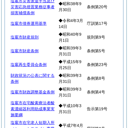
塩竈市災害派遣手当及び
◆昭和38年9
災害応急措置業務従事者
条例第20号
月30日
損害補償条例
◆令和4年3月
塩竈市債券運用基準
庁訓第17号
14日
◆昭和40年9
塩竈市財産規則
規則第9号
月1日
◆昭和39年3
塩竈市財産条例
条例第5号
月31日
◆平成15年9
塩竈再生委員会条例
条例第23号
月25日
財政状況の公表に関する
◆昭和39年3
条例第8号
条例
月31日
◆昭和39年3
塩竈市財政調整基金条例
条例第4号
月31日
塩竈市在宅酸素療法者酸
◆平成10年3
素濃縮器利用助成事業実
告示第19号
月31日
施要綱
塩竈市在宅老人短期入所
◆平成7年4月