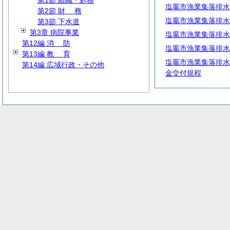
第1節 組織・処務
塩竈市漁業集落排水
第2節
財
務
塩竈市漁業集落排水
第3節 下水道
第3章 病院事業
塩竈市漁業集落排水
第12編
消
防
塩竈市漁業集落排水
第13編
教
育
塩竈市漁業集落排水
第14編 広域行政・その他
金交付規程