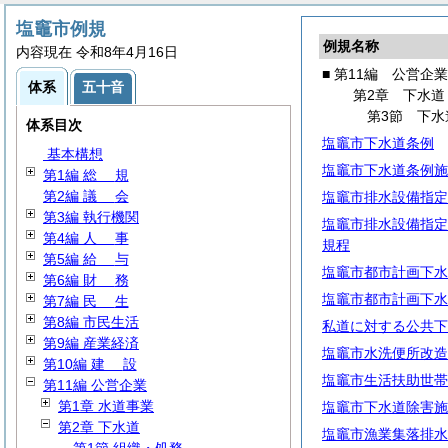
塩竈市例規
例規名称
内容現在 令和8年4月16日
■ 第11編 公営企業
体系
五十音
第2章 下水道
第3節 下水
体系目次
塩竈市下水道条例
基本構想
塩竈市下水道条例施
第1編
総
規
第2編
議
会
塩竈市排水設備指定
第3編 執行機関
塩竈市排水設備指定
第4編
人
事
規程
第5編
給
与
塩竈市都市計画下水
第6編
財
務
塩竈市都市計画下水
第7編
民
生
第8編 市民生活
私道に対する公共下
第9編 産業経済
塩竈市水洗便所改造
第10編
建
設
塩竈市生活扶助世帯
第11編 公営企業
第1章 水道事業
塩竈市下水道除害施
第2章 下水道
塩竈市漁業集落排水