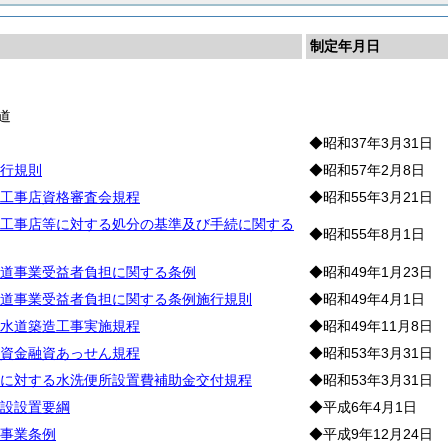
制定年月日
道
◆昭和37年3月31日
行規則
◆昭和57年2月8日
工事店資格審査会規程
◆昭和55年3月21日
工事店等に対する処分の基準及び手続に関する
◆昭和55年8月1日
道事業受益者負担に関する条例
◆昭和49年1月23日
道事業受益者負担に関する条例施行規則
◆昭和49年4月1日
水道築造工事実施規程
◆昭和49年11月8日
資金融資あっせん規程
◆昭和53年3月31日
に対する水洗便所設置費補助金交付規程
◆昭和53年3月31日
設設置要綱
◆平成6年4月1日
事業条例
◆平成9年12月24日