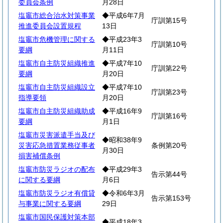
委員会条例
月28日
塩竈市総合治水対策事業
◆平成6年7月
庁訓第15号
推進委員会設置規程
13日
塩竈市危機管理に関する
◆平成23年3
庁訓第10号
要綱
月11日
塩竈市自主防災組織推進
◆平成7年10
庁訓第22号
要綱
月20日
塩竈市自主防災組織設立
◆平成7年10
庁訓第23号
指導要領
月20日
塩竈市自主防災組織助成
◆平成16年9
庁訓第16号
要綱
月1日
塩竈市災害派遣手当及び
◆昭和38年9
災害応急措置業務従事者
条例第20号
月30日
損害補償条例
塩竈市防災ラジオの配布
◆平成29年3
告示第44号
に関する要綱
月6日
塩竈市防災ラジオ有償貸
◆令和6年3月
告示第153号
与事業に関する要綱
29日
塩竈市国民保護対策本部
◆平成18年3