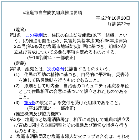
○塩竈市自主防災組織推進要綱
平成7年10月20日
庁訓第22号
(趣旨)
第1条
この要綱
は、住民の自主防災組織
(以下「組織」とい
う。)
の推進を図るため、災害対策基本法
(昭和36年法律第
223号)
第5条及び塩竈市地域防災計画に基づき、組織の設
立及び育成について必要な事項を定めるものとする。
(平16庁訓14・一部改正)
(定義)
第2条
組織とは、
次の各号
に該当するものをいう。
(1)
住民の互助の精神に基づき、自発的に平常時、災害時
を通じて防災活動を行うものであること。
(2)
原則として町内会、自治会のコミュニティ組織を単位
として住民相互の合意に基づいて設立されたものである
こと。
(3)
第5条
の規定による交付を受けた組織であること。
(平16庁訓14・一部改正)
(推進機関及び協力機関)
第3条
塩竈市と塩竈消防署は、相互に連携して組織の設立及
び育成に関する企画調整とその推進及び適切な指導を行う
ものとする。
2
塩竈市消防団及び塩竈市婦人防火クラブ連合会は、それぞ