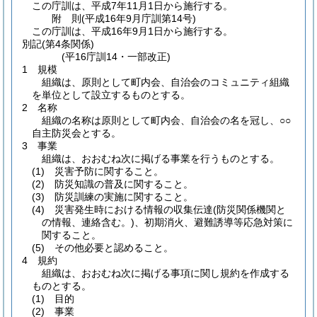
この庁訓は、平成7年11月1日から施行する。
附
則
(平成16年9月
庁訓第14号)
この庁訓は、平成16年9月1日から施行する。
別記
(第4条関係)
(平16庁訓14・一部改正)
1 規模
組織は、原則として町内会、自治会のコミュニティ組織
を単位として設立するものとする。
2 名称
組織の名称は原則として町内会、自治会の名を冠し、○○
自主防災会とする。
3 事業
組織は、おおむね次に掲げる事業を行うものとする。
(1) 災害予防に関すること。
(2) 防災知識の普及に関すること。
(3) 防災訓練の実施に関すること。
(4) 災害発生時における情報の収集伝達(防災関係機関と
の情報、連絡含む。)、初期消火、避難誘導等応急対策に
関すること。
(5) その他必要と認めること。
4 規約
組織は、おおむね次に掲げる事項に関し規約を作成する
ものとする。
(1) 目的
(2) 事業