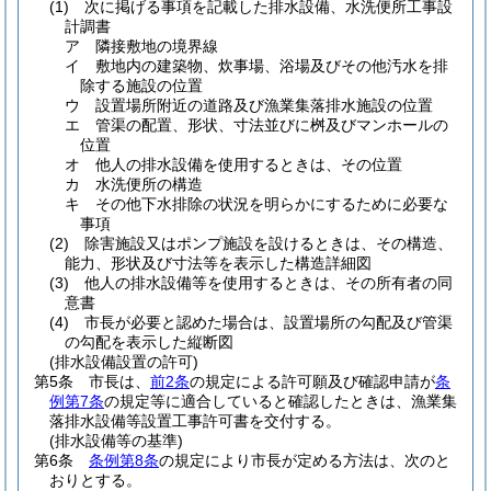
(1)
次に掲げる事項を記載した排水設備、水洗便所工事設
計調書
ア
隣接敷地の境界線
イ
敷地内の建築物、炊事場、浴場及びその他汚水を排
除する施設の位置
ウ
設置場所附近の道路及び漁業集落排水施設の位置
エ
管渠の配置、形状、寸法並びに桝及びマンホールの
位置
オ
他人の排水設備を使用するときは、その位置
カ
水洗便所の構造
キ
その他下水排除の状況を明らかにするために必要な
事項
(2)
除害施設又はポンプ施設を設けるときは、その構造、
能力、形状及び寸法等を表示した構造詳細図
(3)
他人の排水設備等を使用するときは、その所有者の同
意書
(4)
市長が必要と認めた場合は、設置場所の勾配及び管渠
の勾配を表示した縦断図
(排水設備設置の許可)
第5条
市長は、
前2条
の規定による許可願及び確認申請が
条
例第7条
の規定等に適合していると確認したときは、漁業集
落排水設備等設置工事許可書を交付する。
(排水設備等の基準)
第6条
条例第8条
の規定により市長が定める方法は、次のと
おりとする。