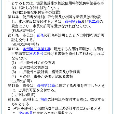
とするものは、漁業集落排水施設使用料等減免申請書を市
長に提出しなければならない。
(特別に必要な取付管等の設置)
第14条
使用者が特別に取付管及び桝等を新設又は増改設
し、排水施設に接続するときは、
条例第7条
及び
第21条
の
規定により、市長の許可を受けなければならない。
(行為の許可証)
第15条
市長は、
前条
の行為を許可したときは制限行為許可
証を交付する。
(占用の許可申請)
第16条
条例第22条第1項
に規定する占用許可願は、占用許
可申請書に
次の各号
に掲げる書類を添付して行わなければ
ならない。
(1)
占用物件付近の位置図
(2)
占用面積の実測図
(3)
占用物件の設計書、構造図及び仕様書
(4)
その他、市長が必要と認める書類
(占用の許可)
第17条
市長は、
条例第22条
に規定する占用を許可したとき
は、占用許可証を交付する。
(占用料の徴収)
第18条
占用料は、
前条
の許可証を交付する際に、徴収する
ものとする。
2
占用を許可した期間が2年以上の会計年度にわたるとき
は、
次の各号
に定めるときに徴収する。