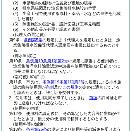
(2)
申請地内の建物の位置及び敷地の境界
(3)
排水系統図及び漁業集落排水施設の位置
(4)
生産工程で使用する原料・薬品・水などの量等を記載
した書類
(5)
除害施設の設計書、設計図及び工事見積図
(6)
その他市長が必要と認めた書類
(代理人の選定届)
第9条
条例第5条
の規定により代理人を選定したときは、漁
業集落排水設備等代理人選定届を市長に提出するものとす
る。
(排水量認定)
第10条
条例第19条第1項第2号
の規定に該当する使用者は、
漁業集落汚水排除量認定申請書を使用開始の14日前までに
市長に提出しなければならない。
(臨時使用の許可)
第11条
市長は、
条例第19条第1項第2号
の規定による排水施
設の臨時使用願が
条例
及び
この規則
の定めに適合している
と認めたときは、許可証を交付する。
2
使用者は、使用期間が満了したときは、
前項
の許可証を市
長に返還しなければならない。
(使用料の精算)
第12条
使用料の調定後に、その算定した内容等に変動が生
じたときは、後月分の使用料で精算するものとする。
(使用料等の減免)
第13条
条例第25条
の規定により使用料等の減免を受けよう