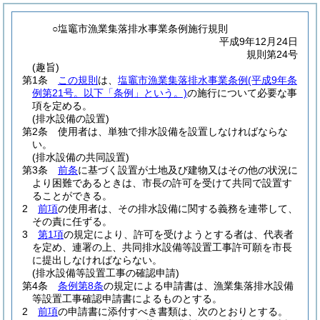
○塩竈市漁業集落排水事業条例施行規則
平成9年12月24日
規則第24号
(趣旨)
第1条
この規則
は、
塩竈市漁業集落排水事業条例
(平成9年条
例第21号。以下「条例」という。)
の施行について必要な事
項を定める。
(排水設備の設置)
第2条
使用者は、単独で排水設備を設置しなければならな
い。
(排水設備の共同設置)
第3条
前条
に基づく設置が土地及び建物又はその他の状況に
より困難であるときは、市長の許可を受けて共同で設置す
ることができる。
2
前項
の使用者は、その排水設備に関する義務を連帯して、
その責に任ずる。
3
第1項
の規定により、許可を受けようとする者は、代表者
を定め、連署の上、共同排水設備等設置工事許可願を市長
に提出しなければならない。
(排水設備等設置工事の確認申請)
第4条
条例第8条
の規定による申請書は、漁業集落排水設備
等設置工事確認申請書によるものとする。
2
前項
の申請書に添付すべき書類は、次のとおりとする。