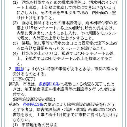
(1)
汚水を排除するための排水設備等は、汚水桝のインバ
ート上流端、上部壁に接続して内壁に突き出さないよう
にさし入れ、その周囲をモルタルで埋め、内外面の上塗
り仕上げをすること。
(2)
雨水を排除するための排水設備は、雨水桝取付管の底
部より15センチメートル以上の個所に所要の孔をあけ、
内壁に突き出ないようにさし入れ、その周囲をモルタル
で埋め、内外面の上塗り仕上げをすること。
(3)
浴場、流し場等で汚水の出口には固形物の流下を止め
るに有効な目幅をもったストレーナを設けること。
(4)
排水管の土かぶりは、私道では40センチメートル以
上、宅地内では20センチメートル以上を標準とするこ
と。
2
前項
によりがたい特別の事情があるときは、市長の指示を
受けるものとする。
(工事の完了)
第7条
市長は、
条例第10条
の規定による検査を完了したと
きは、竣工検査済証を排水設備等の新設等を行った者に交
付する。
(除害施設新設等の届出)
第8条
条例第13条
の規定により除害施設の新設等を行おう
とする者は、除害施設新設・増設・改築計画届出書に次の
書類を添え、工事の着手1月前までに市長に提出しなければ
ならない。
(1)
申請地附近の見取図