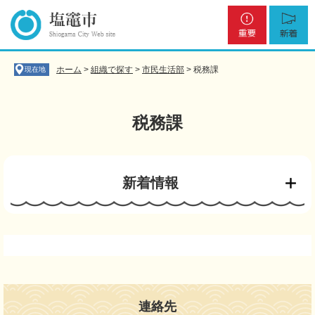
ペ
メ
重
新
ー
ニ
要
着
ジ
ュ
の
ー
先
を
ホーム
>
組織で探す
>
市民生活部
>
税務課
現在地
頭
飛
で
ば
す
し
税務課
。
て
本
文
本
へ
文
新着情報
連絡先