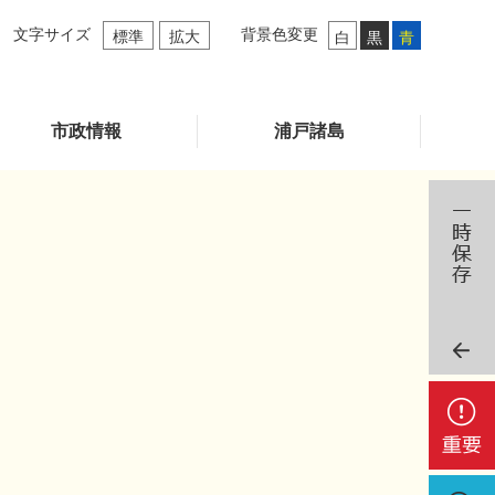
文字サイズ
背景色変更
標準
拡大
白
黒
青
市政情報
浦戸諸島
重
要
検