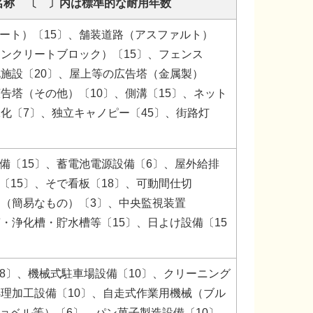
名称 〔 〕内は標準的な耐用年数
ート）〔15〕、舗装道路（アスファルト）
コンクリートブロック）〔15〕、フェンス
化施設〔20〕、屋上等の広告塔（金属製）
広告塔（その他）〔10〕、側溝〔15〕、ネット
緑化〔7〕、独立キャノピー〔45〕、街路灯
備〔15〕、蓄電池電源設備〔6〕、屋外給排
〔15〕、そで看板〔18〕、可動間仕切
切（簡易なもの）〔3〕、中央監視装置
槽・浄化槽・貯水槽等〔15〕、日よけ設備〔15
8〕、機械式駐車場設備〔10〕、クリーニング
処理加工設備〔10〕、自走式作業用機械（ブル
ョベル等）〔6〕、パン菓子製造設備〔10〕、