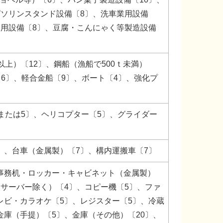
ガソリンスタンド設備〔8〕、洗車業用設備
業用設備〔8〕、豆腐・こんにゃく等製造設備
以上）〔12〕、鋼船（漁船で500ｔ未満）
〔6〕、軽合金船〔9〕、ボート〔4〕、強化プ
8または5〕、ヘリコプター〔5〕、グライダー
〕、台車（金属製）〔7〕、構内運搬車〔7〕
事務机・ロッカー・キャビネット（金属製）
（サーバー除く）〔4〕、コピー機〔5〕、ファ
レビ・カラオケ〔5〕、レジスター〔5〕、冷蔵
金庫（手提）〔5〕、金庫（その他）〔20〕、