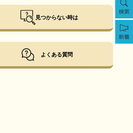
索
見つからない時は
新
着
よくある質問