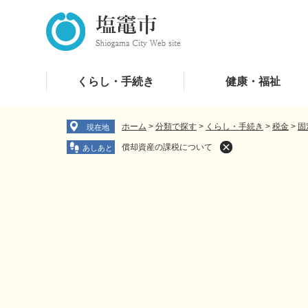
ペ
メ
ー
ニ
ジ
ュ
の
ー
先
を
くらし・手続き
健康・福祉
頭
飛
で
ば
す
し
ホーム
>
分類で探す
>
くらし・手続き
>
税金
>
固
現在地
。
て
償却資産の課税について
本
文
へ