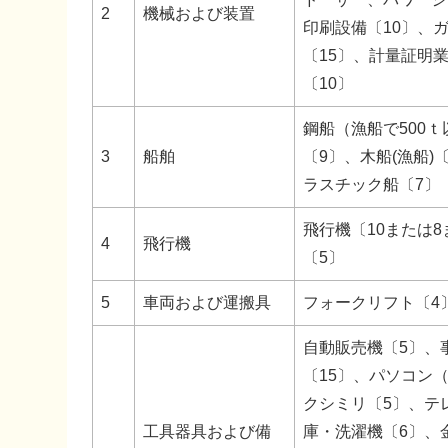
2
機械および装置
印刷設備〔10〕、
〔15〕、計量証明
〔10〕
鋼船（漁船で500ｔ
3
船舶
〔9〕、木船(漁船)
ラスチック船〔7〕
飛行機〔10または
4
飛行機
〔5〕
5
車両および運搬具
フォークリフト〔4
自動販売機〔5〕、
〔15〕、パソコン
クシミリ〔5〕、テ
工具器具および備
庫・洗濯機〔6〕、