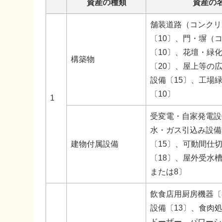
資産の種類
資産の
舗装道路（コンクリ
〔10〕、門・塀（
〔10〕、花壇・緑
構築物
〔20〕、屋上等の
設備〔15〕、工場
〔10〕
1
受変電・自家発電設
水・ガス引込み設備
建物付属設備
〔15〕、可動間仕
〔18〕、屋外受水
または8〕
飲食店用厨房機器〔
設備〔13〕、食肉
ドーザー、パワーシ