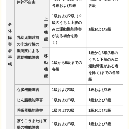
体幹不自由
各級および5級
各級
1級および2級（２
上
級のうち１上肢の
身
肢
みに運動機能障害
1級および2級
体
機
がある場合を除
障
乳幼児期以前
能
く）
害
の非進行性の
者
脳病変による
1級から3級(3級の
移
手
運動機能障害
うち１下肢のみに
動
1級から6級までの
帳
運動障害がある者
機
各級
を除く)までの各等
能
級
心臓機能障害
1級および3級
1級および3級
じん臓機能障害
1級および3級
1級および3級
呼吸器機能障害
1級および3級
1級および3級
ぼうこうまたは直
1級および3級
1級および3級
腸の機能障害