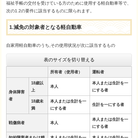
福祉手帳の交付を受けている方のために使用する軽自動車等で、
次の1.2の要件に該当するものに限られます。
1.減免の対象者となる軽自動車
自家用軽自動車のうち,その使用状況が次に該当するもの
表のサイズを切り替える
所有者（使用者）
運転者
18歳以
本人
または
生計を一
本人
上
にする者
身体障害
者
18歳未
本人
または
生計を一
生計を一にする者
満
にする者
本人
または
生計を一
戦傷病者
本人
にする者
知的障害者または精
本人
または
生計を一
本人
または
生計を一