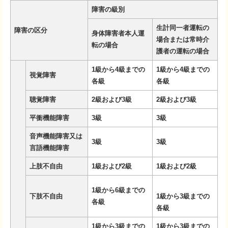
障害の級別
生計同一者運転の
障害の区分
身体障害者本人運
場合または常時介
転の場合
護者の運転の場合
1級から4級までの
1級から4級までの
視覚障害
各級
各級
聴覚障害
2級および3級
2級および3級
平衝機能障害
3級
3級
音声機能障害又は
3級
3級
言語機能障害
上肢不自由
1級および2級
1級および2級
1級から6級までの
下肢不自由
1級から3級までの
各級
各級
1級から3級までの
1級から3級までの