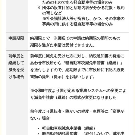
ためのものである軽自動車等の場合のみ
団体の設置目的と活動内容が分かる定款・規約
の写しなど
※社会福祉法人等が所有し、かつ、その本来の
事業の用に供する軽自動車等の場合のみ
申請期限
納期限まで ※
郵送での申請は納期限の消印のもの
期限を過ぎた申請は受付できません。
前年度と
前年度に減免を受けた方に対し、納税通知書の発送に
継続して
あわせ市役所から『軽自動車税減免申請書（継続）』
減免を受
を送付しますので、納期限までに市役所に下記の必要
ける場合
書類の提出（提示）をお願いします。
※令和8年度より国が定める業務システムへの変更によ
り減免申請書（継続）の様式が変更になりました
前年度より運転者・障がいの程度・車両等に「変更が
ない」場合
軽自動車税減免申請書（継続）
軽自動税納税通知書
（
納付しないで、減免申