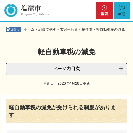
ペ
メ
重
新
ー
ニ
要
着
ジ
ュ
の
ー
先
を
ホーム
>
組織で探す
>
市民生活部
>
税務課
>
軽自動車税の減免
現在地
頭
飛
で
ば
す
し
軽自動車税の減免
。
て
本
文
ページ内目次
へ
更新日：2026年4月28日更新
本
文
軽自動車税の減免が受けられる制度がありま
す。