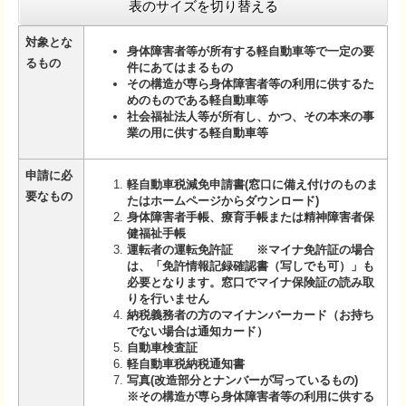
表のサイズを切り替える
対象とな
身体障害者等が所有する軽自動車等で一定の要
るもの
件にあてはまるもの
その構造が専ら身体障害者等の利用に供するた
めのものである軽自動車等
社会福祉法人等が所有し、かつ、その本来の事
業の用に供する軽自動車等
申請に必
軽自動車税減免申請書(窓口に備え付けのものま
要なもの
たはホームページからダウンロード)
身体障害者手帳、療育手帳または精神障害者保
健福祉手帳
運転者の運転免許証
※マイナ免許証の場合
は、「免許情報記録確認書（写しでも可）」も
必要となります。​窓口でマイナ保険証の読み取
りを行いません
納税義務者の方のマイナンバーカード（お持ち
でない場合は通知カード）
自動車検査証
軽自動車税納税通知書
写真(改造部分とナンバーが写っているもの)
※その構造が専ら身体障害者等の利用に供する