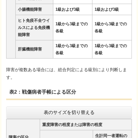
小腸機能障害
1級および3級
1級および3級
ヒト免疫不全ウイ
1級から3級までの
1級から3級までの
ルスによる免疫機
各級
各級
能障害
1級から3級までの
1級から3級までの
肝臓機能障害
各級
各級
障害が複数ある場合には、総合判定による級別により判断しま
す。
表2：戦傷病者手帳による区分
表のサイズを切り替える
重度障害の程度または障害の程度
生計同一者運転の
障害の区分