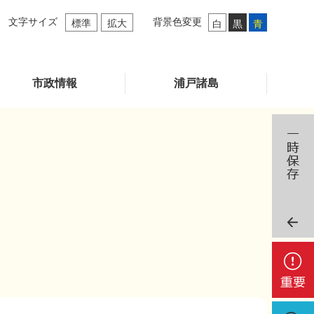
文字サイズ
背景色変更
標準
拡大
白
黒
青
市政情報
浦戸諸島
重
要
検