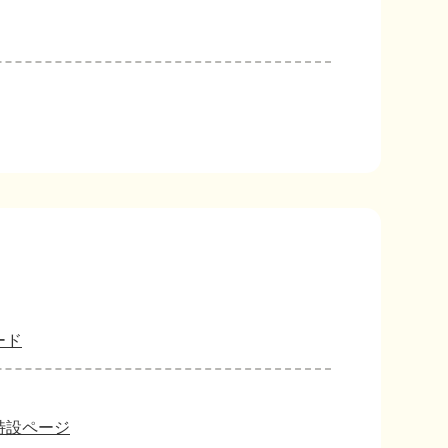
ード
特設ページ