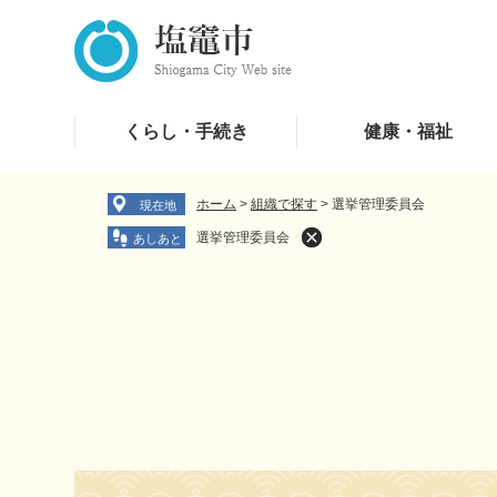
ペ
メ
ー
ニ
ジ
ュ
の
ー
先
を
くらし・手続き
健康・福祉
頭
飛
で
ば
す
し
ホーム
>
組織で探す
>
選挙管理委員会
現在地
。
て
選挙管理委員会
本
文
へ