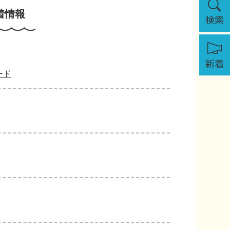
索
着情報
新
着
ード