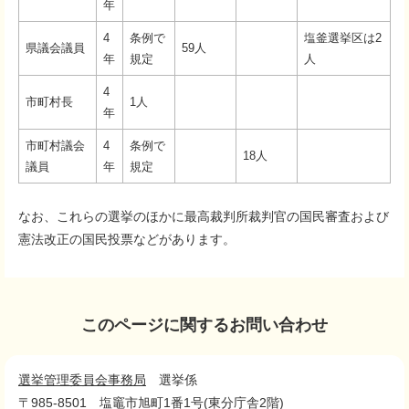
年
4
条例で
塩釜選挙区は2
県議会議員
59人
年
規定
人
4
市町村長
1人
年
市町村議会
4
条例で
18人
議員
年
規定
なお、これらの選挙のほかに最高裁判所裁判官の国民審査および
憲法改正の国民投票などがあります。
このページに関するお問い合わせ
選挙管理委員会事務局
選挙係
〒985-8501
塩竈市旭町1番1号(東分庁舎2階)