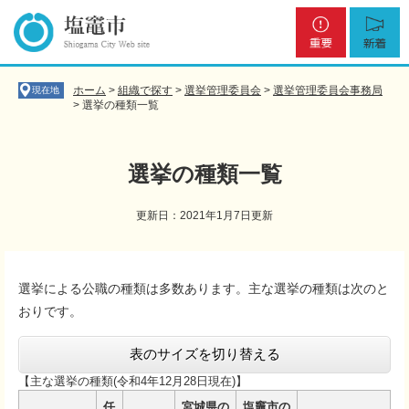
ペ
メ
重
新
ー
ニ
要
着
ジ
ュ
の
ー
先
を
ホーム
>
組織で探す
>
選挙管理委員会
>
選挙管理委員会事務局
現在地
頭
飛
>
選挙の種類一覧
で
ば
す
し
。
て
選挙の種類一覧
本
文
更新日：2021年1月7日更新
へ
本
文
選挙による公職の種類は多数あります。主な選挙の種類は次のと
おりです。
表のサイズを切り替える
【主な選挙の種類(令和4年12月28日現在)】
任
宮城県の
塩竈市の