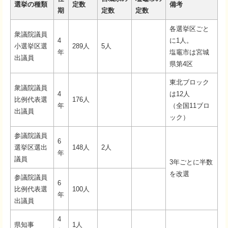
選挙の種類
定数
備考
期
定数
定数
各選挙区ごと
衆議院議員
4
に1人。
小選挙区選
289人
5人
年
塩竈市は宮城
出議員
県第4区
東北ブロック
衆議院議員
4
は12人
比例代表選
176人
年
（全国11ブロ
出議員
ック）
参議院議員
6
選挙区選出
148人
2人
年
議員
3年ごとに半数
を改選
参議院議員
6
比例代表選
100人
年
出議員
4
県知事
1人