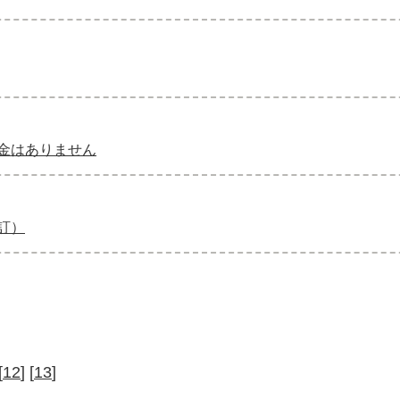
金はありません
訂）
[
12
] [
13
]