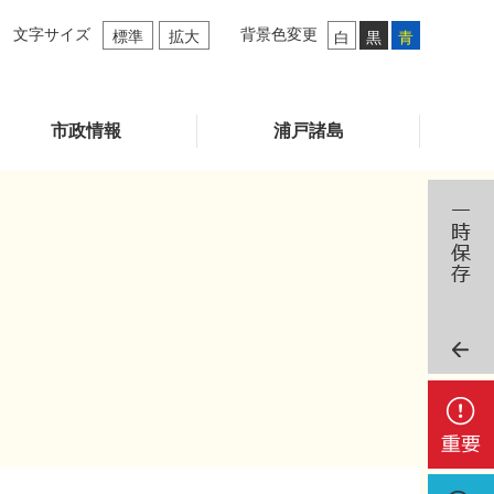
文字サイズ
背景色変更
標準
拡大
白
黒
青
市政情報
浦戸諸島
重
要
検