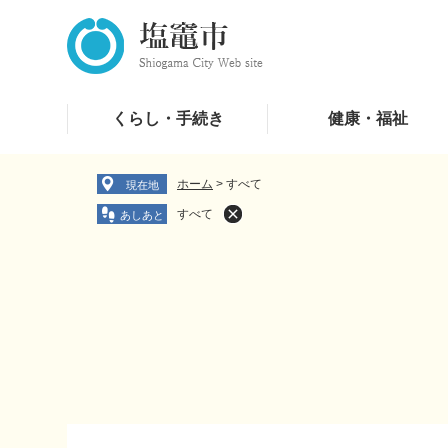
ペ
メ
ー
ニ
ジ
ュ
の
ー
先
を
くらし・手続き
健康・福祉
頭
飛
で
ば
す
し
ホーム
>
すべて
現在地
。
て
すべて
本
文
へ
本