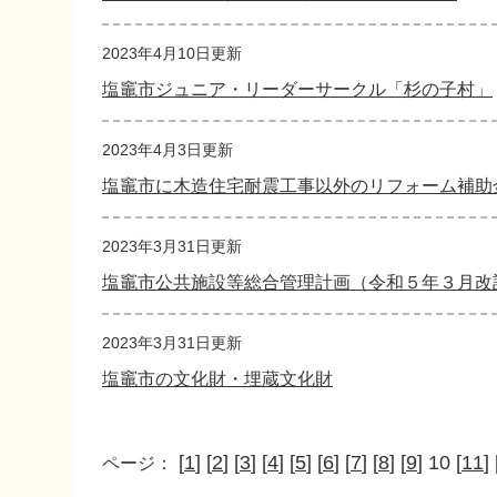
2023年4月10日更新
塩竈市ジュニア・リーダーサークル「杉の子村」
2023年4月3日更新
塩竈市に木造住宅耐震工事以外のリフォーム補助
2023年3月31日更新
塩竈市公共施設等総合管理計画（令和５年３月改
2023年3月31日更新
塩竈市の文化財・埋蔵文化財
[
1
] [
2
] [
3
] [
4
] [
5
] [
6
] [
7
] [
8
] [
9
] 10 [
11
] 
ページ：