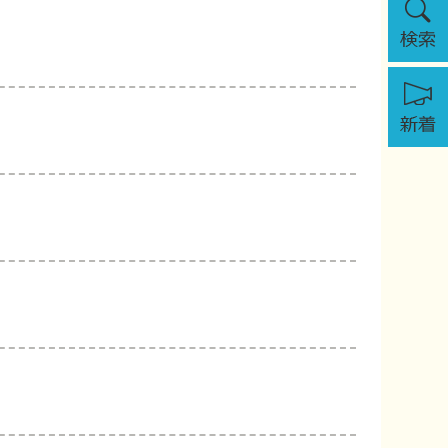
索
新
着