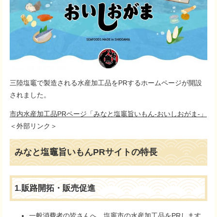
三陸塩竈で製造される水産加工品をPRするホームページが開設
されました。
市内水産加工品PRページ「みなと塩竈旨いもん-おいしおがま-」
＜外部リンク＞
みなと塩竈旨いもんPRサイトの特長
1.販路開拓・販売促進
一般消費者の皆さんへ、塩竈市の水産加工品をPRします