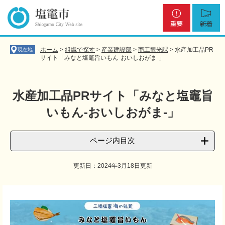
ペ
メ
重
新
ー
ニ
要
着
ジ
ュ
の
ー
先
を
ホーム
>
組織で探す
>
産業建設部
>
商工観光課
>
水産加工品PR
現在地
頭
飛
サイト「みなと塩竈旨いもん-おいしおがま-」
で
ば
す
し
。
て
水産加工品PRサイト「みなと塩竈旨
本
いもん-おいしおがま-」
文
へ
ページ内目次
更新日：2024年3月18日更新
本
文