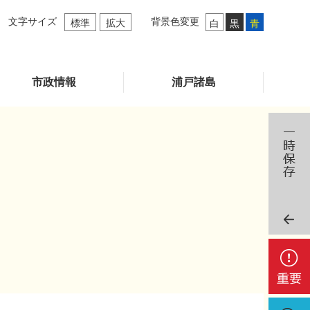
文字サイズ
背景色変更
標準
拡大
白
黒
青
市政情報
浦戸諸島
重
要
検