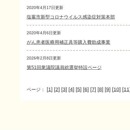
文
2020年4月17日更新
塩竈市新型コロナウイルス感染症対策本部
2020年4月6日更新
がん患者医療用補正具等購入費助成事業
2026年2月8日更新
第51回衆議院議員総選挙特設ページ
[
1
] [
2
] [
3
] [
4
] [
5
] [
6
] [
7
] [
8
] [
9
] [
10
] [
11
ページ：