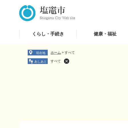
ペ
メ
ー
ニ
ジ
ュ
の
ー
先
を
くらし・手続き
健康・福祉
頭
飛
で
ば
す
し
ホーム
>
すべて
現在地
。
て
すべて
本
文
へ
本