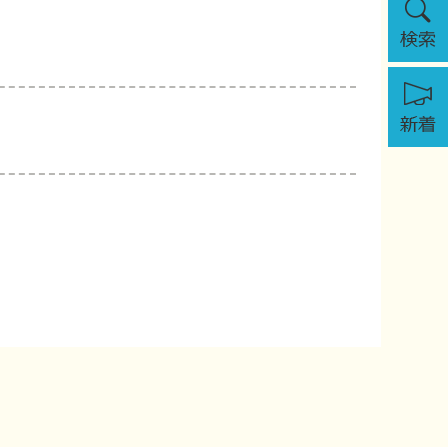
索
新
着