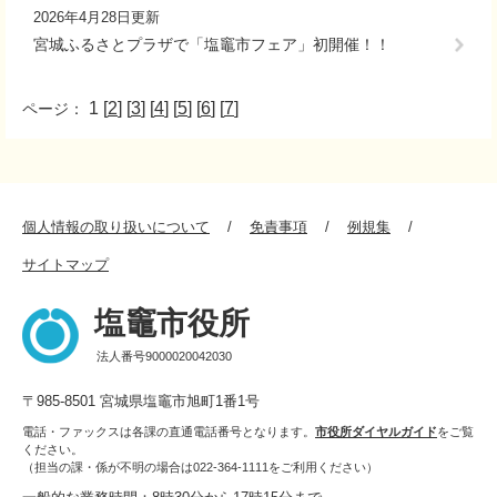
2026年4月28日更新
宮城ふるさとプラザで「塩竈市フェア」初開催！！
1 [
2
] [
3
] [
4
] [
5
] [
6
] [
7
]
ページ：
個人情報の取り扱いについて
免責事項
例規集
サイトマップ
塩竈市役所
法人番号9000020042030
〒985-8501 宮城県塩竈市旭町1番1号
電話・ファックスは各課の直通電話番号となります。
市役所ダイヤルガイド
をご覧
ください。
（担当の課・係が不明の場合は022-364-1111をご利用ください）