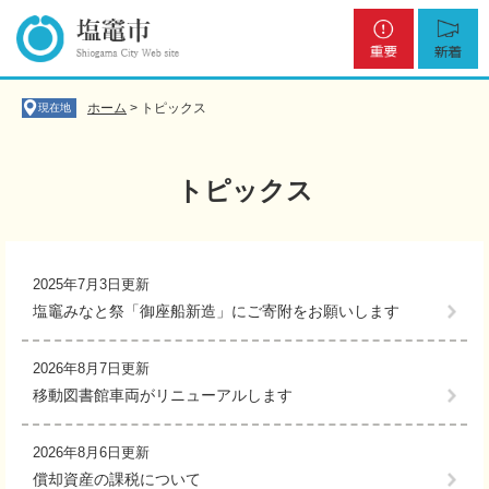
ペ
メ
重
新
ー
ニ
要
着
ジ
ュ
の
ー
先
を
ホーム
>
トピックス
現在地
頭
飛
で
ば
す
し
トピックス
。
て
本
文
本
へ
文
2025年7月3日更新
塩竈みなと祭「御座船新造」にご寄附をお願いします
2026年8月7日更新
移動図書館車両がリニューアルします
2026年8月6日更新
償却資産の課税について