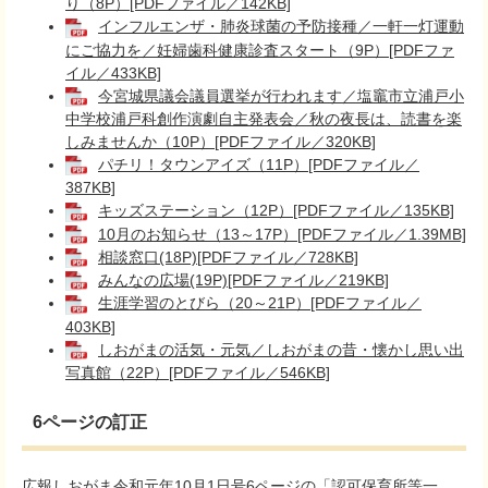
り（8P）[PDFファイル／142KB]
インフルエンザ・肺炎球菌の予防接種／一軒一灯運動
にご協力を／妊婦歯科健康診査スタート（9P）[PDFファ
イル／433KB]
今宮城県議会議員選挙が行われます／塩竈市立浦戸小
中学校浦戸科創作演劇自主発表会／秋の夜長は、読書を楽
しみませんか（10P）[PDFファイル／320KB]
パチリ！タウンアイズ（11P）[PDFファイル／
387KB]
キッズステーション（12P）[PDFファイル／135KB]
10月のお知らせ（13～17P）[PDFファイル／1.39MB]
相談窓口(18P)[PDFファイル／728KB]
みんなの広場(19P)[PDFファイル／219KB]
生涯学習のとびら（20～21P）[PDFファイル／
403KB]
しおがまの活気・元気／しおがまの昔・懐かし思い出
写真館（22P）[PDFファイル／546KB]
6ページの訂正
広報しおがま令和元年10月1日号6ページの「認可保育所等一