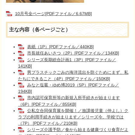
10月号全ページ[PDFファイル／6.67MB]
主な内容（各ページごと）
表紙（1P）[PDFファイル／440KB]
市長就任あいさつ（2P）[PDFファイル／134KB]
シリーズ長期総合計画1（3P）[PDFファイル／
141KB]
男プラスチックごみの海洋流出を防ぐためにまず、私
たちにできること（4P）[PDFファイル／150KB]
みなと塩竈・ゆめ博2019（5P）[PDFファイル／
194KB]
市内認可保育所等の新規入所手続きが始まります
（6P）[PDFファイル／855KB]
公私立合同保育展を開催！／放課後児童（仲よし）ク
ラブの利用手続きが始まります／シリーズ今、学校では
（7P） [PDFファイル／210KB]
シリーズ介護予防／食から始まる健康づくり食育だよ