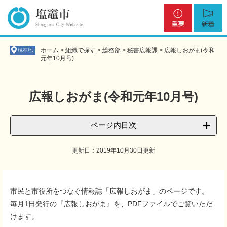
ペ
メ
重
新
ー
ニ
要
着
ジ
ュ
の
ー
先
を
ホーム
>
組織で探す
>
総務部
>
秘書広報課
>
広報しおがま(令和
現在地
頭
飛
元年10月号)
で
ば
す
し
。
て
広報しおがま(令和元年10月号)
本
文
へ
ページ内目次
更新日：2019年10月30日更新
本
文
市民と市役所をつなぐ情報誌「広報しおがま」のページです。
毎月1日発行の『広報しおがま』を、PDFファイルでご覧いただ
けます。