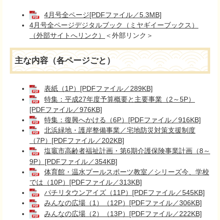
4月号全ページ[PDFファイル／5.3MB]
4月号全ページデジタルブック（ミヤギイーブックス）
（外部サイトへリンク）
＜外部リンク＞
主な内容（各ページごと）
表紙（1P）[PDFファイル／289KB]
特集：平成27年度予算概要と主要事業（2～5P）
[PDFファイル／976KB]
特集：復興へかける（6P）[PDFファイル／916KB]
北浜緑地・護岸整備事業／宅地防災対策支援制度
（7P）[PDFファイル／202KB]
塩竈市高齢者福祉計画・第6期介護保険事業計画（8～
9P）[PDFファイル／354KB]
体育館・温水プールスポーツ教室／シリーズ今、学校
では（10P）[PDFファイル／313KB]
パチリタウンアイズ（11P）[PDFファイル／545KB]
みんなの広場（1）（12P）[PDFファイル／306KB]
みんなの広場（2）（13P）[PDFファイル／222KB]