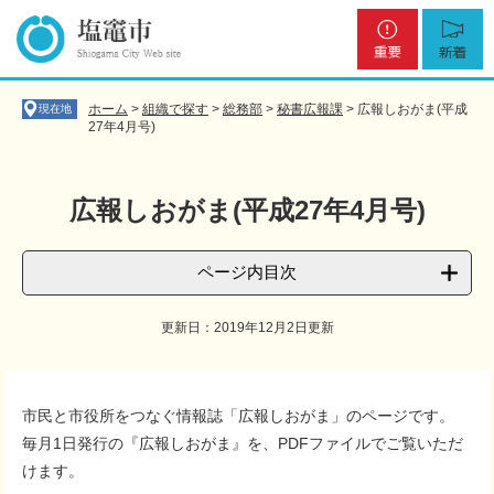
ペ
メ
重
新
ー
ニ
要
着
ジ
ュ
の
ー
先
を
ホーム
>
組織で探す
>
総務部
>
秘書広報課
>
広報しおがま(平成
現在地
頭
飛
27年4月号)
で
ば
す
し
。
て
広報しおがま(平成27年4月号)
本
文
へ
ページ内目次
更新日：2019年12月2日更新
本
文
市民と市役所をつなぐ情報誌「広報しおがま」のページです。
毎月1日発行の『広報しおがま』を、PDFファイルでご覧いただ
けます。