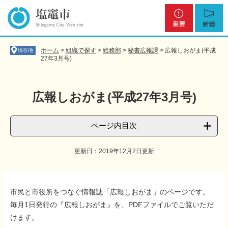
ペ
メ
重
新
ー
ニ
要
着
ジ
ュ
の
ー
先
を
ホーム
>
組織で探す
>
総務部
>
秘書広報課
>
広報しおがま(平成
現在地
頭
飛
27年3月号)
で
ば
す
し
。
て
広報しおがま(平成27年3月号)
本
文
へ
ページ内目次
更新日：2019年12月2日更新
本
文
市民と市役所をつなぐ情報誌「広報しおがま」のページです。
毎月1日発行の『広報しおがま』を、PDFファイルでご覧いただ
けます。