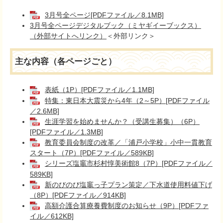
3月号全ページ[PDFファイル／8.1MB]
3月号全ページデジタルブック（ミヤギイーブックス）
（外部サイトへリンク）
＜外部リンク＞
主な内容（各ページごと）
表紙（1P）[PDFファイル／1.1MB]
特集：東日本大震災から4年（2～5P）[PDFファイル
／2.6MB]
生涯学習を始めませんか？（受講生募集）（6P）
[PDFファイル／1.3MB]
教育委員会制度の改革／「浦戸小学校」小中一貫教育
スタート（7P）[PDFファイル／589KB]
シリーズ塩竈市杉村惇美術館8（7P）[PDFファイル／
589KB]
新のびのび塩竈っ子プラン策定／下水道使用料値下げ
（8P）[PDFファイル／914KB]
高額介護合算療養費制度のお知らせ（9P）[PDFファ
イル／612KB]