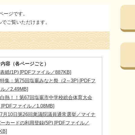
ページです。
ルでご覧いただけます。
な内容（各ページごと）
表紙(1P) [PDFファイル／887KB]
特集：第75回塩竈みなと祭（2～3P) [PDFフ
ル／2.49MB]
白熱！！第67回塩竈市中学校総合体育大会
) [PDFファイル／1.08MB]
7月10日第26回衆議院議員通常選挙／マイナ
ーカードの利用登録(5P) [PDFファイル／
KB]