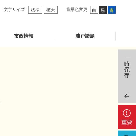
文字サイズ
背景色変更
標準
拡大
白
黒
青
市政情報
浦戸諸島
)
重
要
検