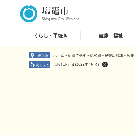
ペ
メ
ー
ニ
ジ
ュ
の
ー
先
を
くらし・手続き
健康・福祉
頭
飛
で
ば
す
し
ホーム
>
組織で探す
>
総務部
>
秘書広報課
>
広報
現在地
。
て
広報しおがま(2022年7月号)
本
文
へ