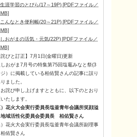
生涯学習のとびら(17～19P) [PDFファイル／
2MB]
こんなとき便利帳(20～21P) [PDFファイル／
6MB]
しおがまの活気・元気(22P) [PDFファイル／
7MB]
詫びと訂正】7月1日(金曜日)更新
しおがま7月号の特集第75回塩竈みなと祭(3
ージ）に掲載している柏佑賢さんの記事に誤り
ありました。
くお詫び申し上げますとともに、以下のとおり
正いたします。
正）花火大会実行委員長塩釜青年会議所笑顔溢
る地域活性化委員会委員長 柏佑賢さん​
誤）花火大会実行委員長塩釜青年会議所副理事
 柏佑賢さん