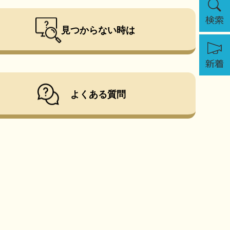
索
見つからない時は
新
着
よくある質問