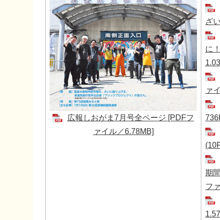
ざい
に！
1.0
ァイ
広報しおがま7月号全ページ [PDFフ
736
ァイル／6.78MB]
(1
期間
ファ
1.5