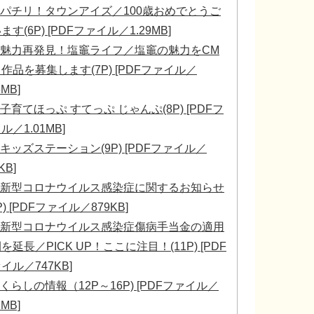
パチリ！タウンアイズ／100歳おめでとうご
ます(6P) [PDFファイル／1.29MB]
魅力再発見！塩竈ライフ／塩竈の魅力をCM
作品を募集します(7P) [PDFファイル／
3MB]
子育てほっぷ すてっぷ じゃんぷ(8P) [PDFフ
ル／1.01MB]
キッズステーション(9P) [PDFファイル／
KB]
新型コロナウイルス感染症に関するお知らせ
0P) [PDFファイル／879KB]
新型コロナウイルス感染症傷病手当金の適用
を延長／PICK UP！ここに注目！(11P) [PDF
イル／747KB]
くらしの情報（12P～16P) [PDFファイル／
7MB]