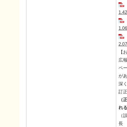
1.4
1.0
2.0
【お
広報
ペ
が
深
訂
（
れ
（
長