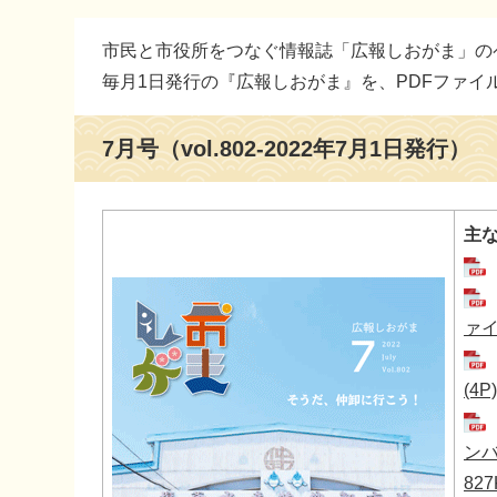
本
市民と市役所をつなぐ情報誌「広報しおがま」の
文
毎月1日発行の『広報しおがま』を、PDFファイ
7月号（vol.802-2022年7月1日発行）
主
ァイ
(4P
ンバ
827