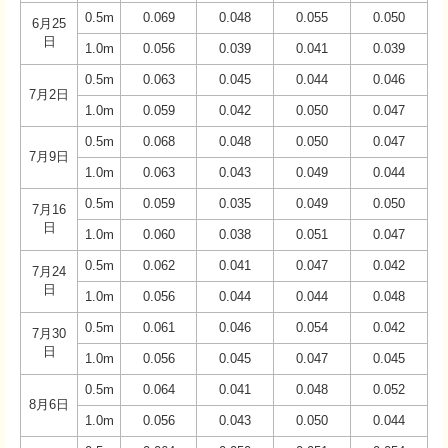
0.5m
0.069
0.048
0.055
0.050
6月25
日
1.0m
0.056
0.039
0.041
0.039
0.5m
0.063
0.045
0.044
0.046
7月2日
1.0m
0.059
0.042
0.050
0.047
0.5m
0.068
0.048
0.050
0.047
7月9日
1.0m
0.063
0.043
0.049
0.044
0.5m
0.059
0.035
0.049
0.050
7月16
日
1.0m
0.060
0.038
0.051
0.047
0.5m
0.062
0.041
0.047
0.042
7月24
日
1.0m
0.056
0.044
0.044
0.048
0.5m
0.061
0.046
0.054
0.042
7月30
日
1.0m
0.056
0.045
0.047
0.045
0.5m
0.064
0.041
0.048
0.052
8月6日
1.0m
0.056
0.043
0.050
0.044