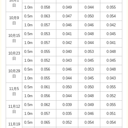
10月1
日
1.0m
0.058
0.049
0.044
0.055
0.5m
0.063
0.047
0.050
0.054
10月9
日
1.0m
0.057
0.046
0.046
0.042
0.5m
0.053
0.041
0.048
0.045
10月15
日
1.0m
0.057
0.042
0.044
0.041
0.5m
0.055
0.040
0.053
0.048
10月23
日
1.0m
0.052
0.043
0.045
0.045
0.5m
0.056
0.046
0.053
0.048
10月29
日
1.0m
0.055
0.044
0.045
0.043
0.5m
0.061
0.050
0.050
0.055
11月5
日
1.0m
0.056
0.044
0.048
0.052
0.5m
0.062
0.039
0.049
0.055
11月12
日
1.0m
0.057
0.035
0.046
0.051
0.5m
0.065
0.052
0.054
0.054
11月19