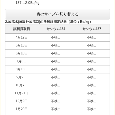
137…2.0Bq/kg
表のサイズを切り替える
2.放流水(施設外放流口)の放射線測定結果（単位：Bq/kg）
試料採取日
セシウム134
セシウム137
4月12日
不検出
不検出
5月13日
不検出
不検出
6月10日
不検出
不検出
7月8日
不検出
不検出
8月13日
不検出
不検出
9月9日
不検出
不検出
10月7日
不検出
不検出
11月21日
不検出
不検出
12月9日
不検出
不検出
1月20日
不検出
不検出