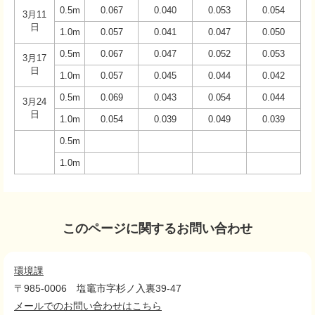
0.5m
0.067
0.040
0.053
0.054
3月11
日
1.0m
0.057
0.041
0.047
0.050
0.5m
0.067
0.047
0.052
0.053
3月17
日
1.0m
0.057
0.045
0.044
0.042
0.5m
0.069
0.043
0.054
0.044
3月24
日
1.0m
0.054
0.039
0.049
0.039
0.5m
1.0m
このページに関するお問い合わせ
環境課
〒985-0006
塩竈市字杉ノ入裏39-47
メールでのお問い合わせはこちら