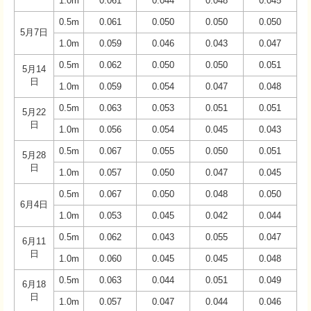
1.0m
0.061
0.044
0.048
0.045
0.5m
0.061
0.050
0.050
0.050
5月7日
1.0m
0.059
0.046
0.043
0.047
0.5m
0.062
0.050
0.050
0.051
5月14
日
1.0m
0.059
0.054
0.047
0.048
0.5m
0.063
0.053
0.051
0.051
5月22
日
1.0m
0.056
0.054
0.045
0.043
0.5m
0.067
0.055
0.050
0.051
5月28
日
1.0m
0.057
0.050
0.047
0.045
0.5m
0.067
0.050
0.048
0.050
6月4日
1.0m
0.053
0.045
0.042
0.044
0.5m
0.062
0.043
0.055
0.047
6月11
日
1.0m
0.060
0.045
0.045
0.048
0.5m
0.063
0.044
0.051
0.049
6月18
日
1.0m
0.057
0.047
0.044
0.046