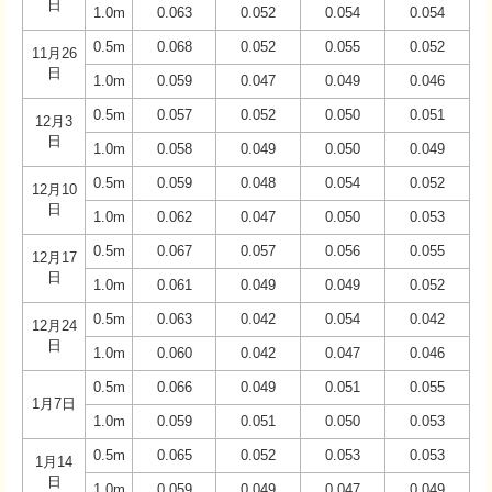
日
1.0m
0.063
0.052
0.054
0.054
0.5m
0.068
0.052
0.055
0.052
11月26
日
1.0m
0.059
0.047
0.049
0.046
0.5m
0.057
0.052
0.050
0.051
12月3
日
1.0m
0.058
0.049
0.050
0.049
0.5m
0.059
0.048
0.054
0.052
12月10
日
1.0m
0.062
0.047
0.050
0.053
0.5m
0.067
0.057
0.056
0.055
12月17
日
1.0m
0.061
0.049
0.049
0.052
0.5m
0.063
0.042
0.054
0.042
12月24
日
1.0m
0.060
0.042
0.047
0.046
0.5m
0.066
0.049
0.051
0.055
1月7日
1.0m
0.059
0.051
0.050
0.053
0.5m
0.065
0.052
0.053
0.053
1月14
日
1.0m
0.059
0.049
0.047
0.049