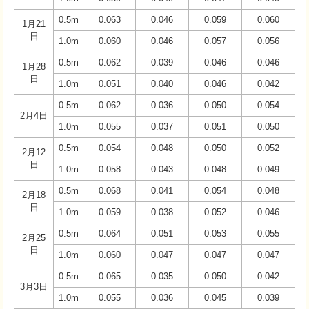
0.5m
0.063
0.046
0.059
0.060
1月21
日
1.0m
0.060
0.046
0.057
0.056
0.5m
0.062
0.039
0.046
0.046
1月28
日
1.0m
0.051
0.040
0.046
0.042
0.5m
0.062
0.036
0.050
0.054
2月4日
1.0m
0.055
0.037
0.051
0.050
0.5m
0.054
0.048
0.050
0.052
2月12
日
1.0m
0.058
0.043
0.048
0.049
0.5m
0.068
0.041
0.054
0.048
2月18
日
1.0m
0.059
0.038
0.052
0.046
0.5m
0.064
0.051
0.053
0.055
2月25
日
1.0m
0.060
0.047
0.047
0.047
0.5m
0.065
0.035
0.050
0.042
3月3日
1.0m
0.055
0.036
0.045
0.039