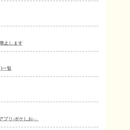
で廃止します
)一覧
プリ-ポケしお-」