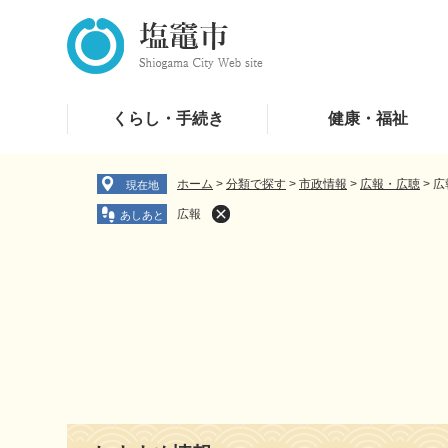
ペ
メ
ー
ニ
ジ
ュ
の
ー
先
を
くらし・手続き
健康・福祉
頭
飛
で
ば
す
し
ホーム
>
分類で探す
>
市政情報
>
広報・広聴
>
広
現在地
。
て
広報
本
文
へ
本