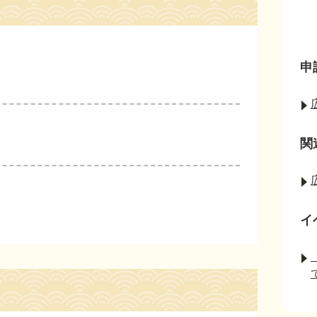
申
関
イ