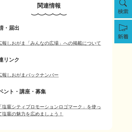
関連情報
索
新
請・届出
着
広報しおがま「みんなの広場」への掲載について
連リンク
広報しおがまバックナンバー
ベント・講座・募集
「塩竈シティプロモーションロゴマーク」を使っ
て塩竈の魅力を広めましょう！