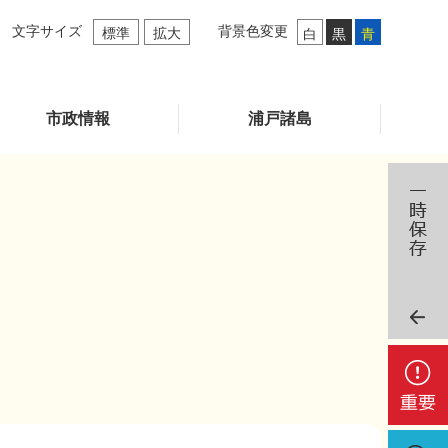
文字サイズ
背景色変更
標準
拡大
白
黒
青
市政情報
浦戸諸島
重
要
検