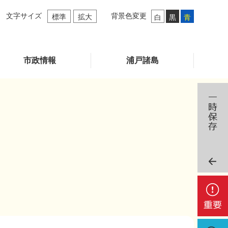
文字サイズ
背景色変更
標準
拡大
白
黒
青
市政情報
浦戸諸島
重
要
検