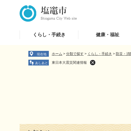
ペ
メ
ー
ニ
ジ
ュ
の
ー
先
を
くらし・手続き
健康・福祉
頭
飛
で
ば
す
し
ホーム
>
分類で探す
>
くらし・手続き
>
防災・消
現在地
。
て
東日本大震災関連情報
本
文
へ
本