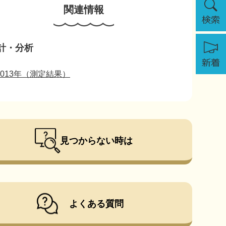
関連情報
索
新
計・分析
着
2013年（測定結果）
見つからない時は
よくある質問