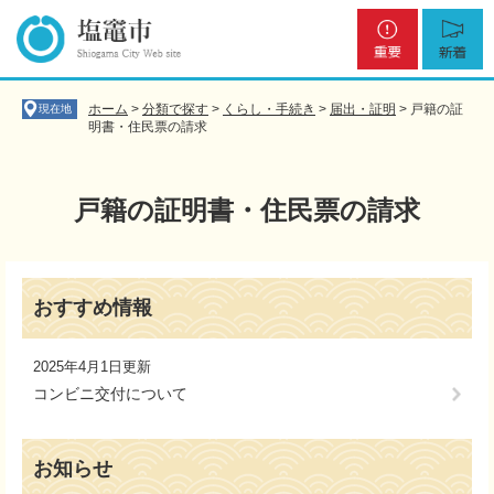
ペ
メ
重
新
ー
ニ
要
着
ジ
ュ
の
ー
先
を
ホーム
>
分類で探す
>
くらし・手続き
>
届出・証明
>
戸籍の証
現在地
頭
飛
明書・住民票の請求
で
ば
す
し
。
て
戸籍の証明書・住民票の請求
本
文
へ
本
文
おすすめ情報
2025年4月1日更新
コンビニ交付について
お知らせ