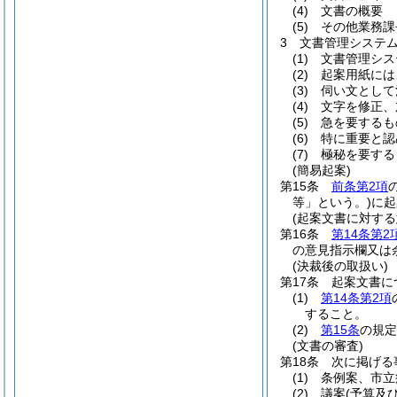
(4)
文書の概要
(5)
その他業務課
3
文書管理システ
(1)
文書管理シス
(2)
起案用紙には
(3)
伺い文として
(4)
文字を修正、
(5)
急を要するも
(6)
特に重要と認
(7)
極秘を要する
(簡易起案)
第15条
前条第2項
等」という。)
に起
(起案文書に対する
第16条
第14条第2
の意見指示欄又は
(決裁後の取扱い)
第17条
起案文書に
(1)
第14条第2項
すること。
(2)
第15条
の規定
(文書の審査)
第18条
次に掲げる
(1)
条例案、市立
(2)
議案
(予算及