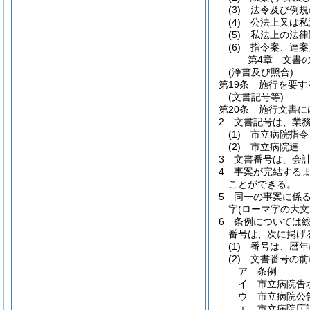
(3)
法令及び例規
(4)
公法上又は私
(5)
私法上の法律
(6)
指令案、達案
第4章
文書
(浄書及び照合)
第19条
施行を要す
(文書記号等)
第20条
施行文書に
2
文書記号は、業
(1)
市立病院指令
(2)
市立病院達
3
文書番号は、会
4
事案が完結する
ことができる。
5
同一の事案に係
字
(ローマ字の大
6
条例については
番号は、次に掲げ
(1)
番号は、暦年
(2)
文書番号の前
ア
条例
イ
市立病院告
ウ
市立病院公
エ
市立病院庁