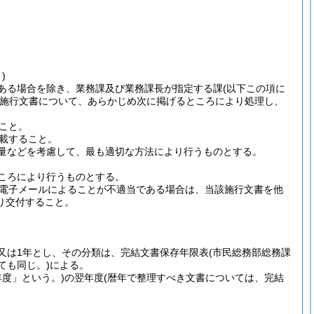
)
ある場合を除き、業務課及び業務課長が指定する課
(以下この項に
施行文書について、あらかじめ次に掲げるところにより処理し、
こと。
載すること。
量などを考慮して、最も適切な方法により行うものとする。
ころにより行うものとする。
電子メールによることが不適当である場合は、当該施行文書を他
り交付すること。
年又は1年とし、その分類は、完結文書保存年限表
(市民総務部総務課
ても同じ。)
による。
年度」という。)
の翌年度
(暦年で整理すべき文書については、完結