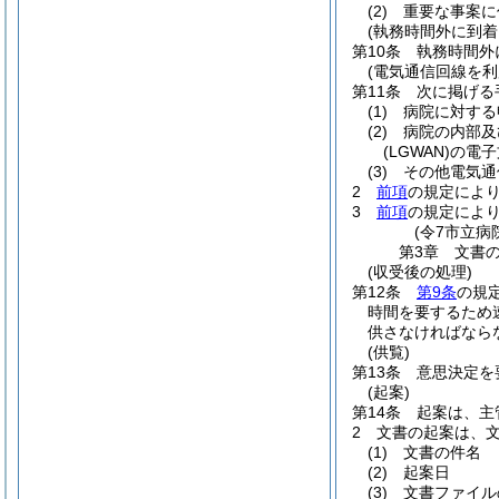
(2)
重要な事案に
(執務時間外に到着
第10条
執務時間外
(電気通信回線を
第11条
次に掲げる
(1)
病院に対する
(2)
病院の内部及
(LGWAN)
の電子
(3)
その他電気通
2
前項
の規定によ
3
前項
の規定によ
(令7市立病
第3章
文書
(収受後の処理)
第12条
第9条
の規
時間を要するため
供さなければなら
(供覧)
第13条
意思決定を
(起案)
第14条
起案は、主
2
文書の起案は、
(1)
文書の件名
(2)
起案日
(3)
文書ファイル