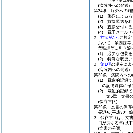
(令7市立病
(病院外への発送)
第24条
庁外への施
(1)
郵送による方
(2)
貨物運送を利
(3)
直接交付する
(4)
電子メールそ
2
前項第1号
に規定
おいて「業務課等
業務課等に引き渡
(1)
必要な包装を
(2)
特殊な取扱い
3
第1項
の規定によ
(病院内への発送)
第25条
病院内への
(1)
電磁的記録で
の記憶媒体に保
(2)
電磁的記録で
第5章
文書
(保存年限)
第26条
文書の保存
長通知
(平成30年総
2
保存年限は、文
日が属する年
(以
(文書の分類)