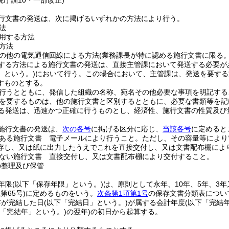
院庁訓10・一部改正)
行文書の発送は、次に掲げるいずれかの方法により行う。
法
用する方法
方法
の他の電気通信回線による方法
(業務課長が特に認める施行文書に限る。
する方法による施行文書の発送は、直接主管課において発送する必要が
」という。)
において行う。
この場合において、主管課は、発送を要する
すものとする。
行うとともに、発信した組織の名称、宛名その他必要な事項を明記する
を要するものは、他の施行文書と区別するとともに、必要な書類等を記
る発送は、迅速かつ正確に行うものとし、経済性、施行文書の性質及び
施行文書の発送は、
次の各号
に掲げる区分に応じ、
当該各号
に定めると
ある施行文書 電子メールにより行うこと。
ただし、その容量等により
存し、又は紙に出力したうえでこれを直接交付し、又は文書配布棚によ
ない施行文書 直接交付し、又は文書配布棚により交付すること。
の整理及び保管
年限
(以下「保存年限」という。)
は、原則として永年、10年、5年、3
第65号)
に定めるものをいう。
次条第1項第1号
の保存文書分類表につい
書が完結した日
(以下「完結日」という。)
が属する会計年度
(以下「完結
下「完結年」という。)
の翌年)
の初日から起算する。