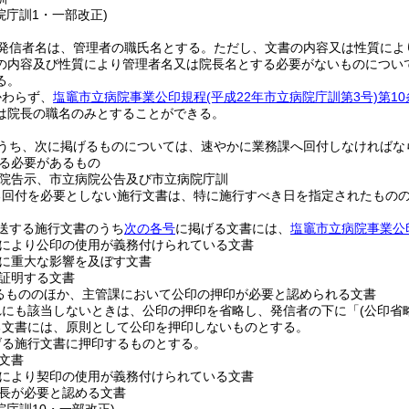
院庁訓1・一部改正)
発信者名は、管理者の職氏名とする。
ただし、文書の内容又は性質によ
の内容及び性質により管理者名又は院長名とする必要がないものについ
る。
かわらず、
塩竈市立病院事業公印規程
(平成22年市立病院庁訓第3号)
第10
は院長の職名のみとすることができる。
うち、次に掲げるものについては、速やかに業務課へ回付しなければな
る必要があるもの
院告示、市立病院公告及び市立病院庁訓
る回付を必要としない施行文書は、特に施行すべき日を指定されたもの
送する施行文書のうち
次の各号
に掲げる文書には、
塩竈市立病院事業公
により公印の使用が義務付けられている文書
に重大な影響を及ぼす文書
証明する文書
るもののほか、主管課において公印の押印が必要と認められる文書
れにも該当しないときは、公印の押印を省略し、発信者の下に「
(公印省
る文書には、原則として公印を押印しないものとする。
げる施行文書に押印するものとする。
文書
により契印の使用が義務付けられている文書
長が必要と認める文書