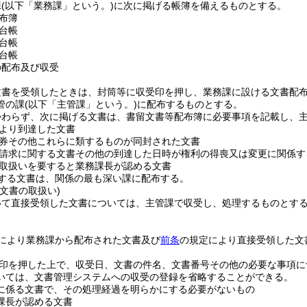
課
(以下「業務課」という。)
に次に掲げる帳簿を備えるものとする。
布簿
台帳
台帳
台帳
の配布及び収受
文書を受領したときは、封筒等に収受印を押し、業務課に設ける文書配
管の課
(以下「主管課」という。)
に配布するものとする。
かわらず、次に掲げる文書は、書留文書等配布簿に必要事項を記載し、
より到達した文書
券その他これらに類するものが同封された文書
請求に関する文書その他の到達した日時が権利の得喪又は変更に関係す
取扱いを要すると業務課長が認める文書
連する文書は、関係の最も深い課に配布する。
文書の取扱い)
いて直接受領した文書については、主管課で収受し、処理するものとす
により業務課から配布された文書及び
前条
の規定により直接受領した文
印を押した上で、収受日、文書の件名、文書番号その他の必要な事項に
いては、文書管理システムへの収受の登録を省略することができる。
に係る文書で、その処理経過を明らかにする必要がないもの
課長が認める文書