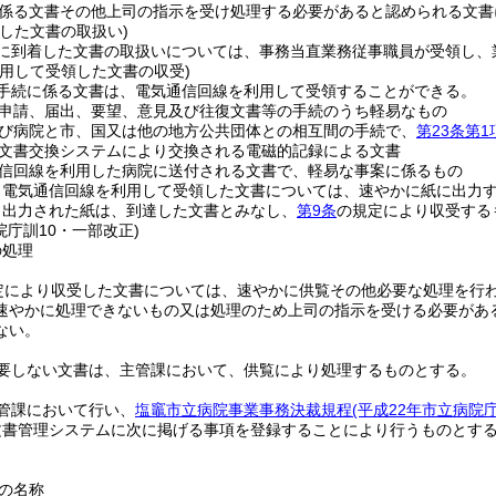
係る文書その他上司の指示を受け処理する必要があると認められる文書
した文書の取扱い)
に到着した文書の取扱いについては、事務当直業務従事職員が受領し、
利用して受領した文書の収受)
手続に係る文書は、電気通信回線を利用して受領することができる。
申請、届出、要望、意見及び往復文書等の手続のうち軽易なもの
び病院と市、国又は他の地方公共団体との相互間の手続で、
第23条第1
文書交換システムにより交換される電磁的記録による文書
信回線を利用した病院に送付される文書で、軽易な事案に係るもの
り電気通信回線を利用して受領した文書については、速やかに紙に出力
り出力された紙は、到達した文書とみなし、
第9条
の規定により収受する
院庁訓10・一部改正)
の処理
定により収受した文書については、速やかに供覧その他必要な処理を行
速やかに処理できないもの又は処理のため上司の指示を受ける必要があ
ない。
要しない文書は、主管課において、供覧により処理するものとする。
管課において行い、
塩竈市立病院事業事務決裁規程
(平成22年市立病院庁
文書管理システムに次に掲げる事項を登録することにより行うものとす
の名称