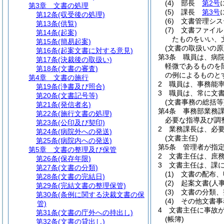
(4)
部長
第2号
第3章
文書の処理
(5)
課長
第3号
第12条
(収受後の処理)
(6)
文書管理シス
第13条
(供覧)
(7)
文書ファイル
第14条
(起案)
たものをいい、
第15条
(簡易起案)
(文書の取扱いの原
第16条
(起案文書に対する意見)
第3条
職員は、病
第17条
(決裁後の取扱い)
軽微であるものを
第18条
(文書の審査)
の例によるものと
第4章
文書の施行
2
職員は、事務能
第19条
(浄書及び照合)
3
職員は、常に文
第20条
(文書記号等)
(文書事務の総括等
第21条
(発信者名)
第4条
事務部業務
第22条
(施行文書の処理)
必要な指導及び調
第23条
(公印及び契印)
2
業務課長は、必
第24条
(病院外への発送)
(文書主任)
第25条
(病院内への発送)
第5条
管理者が指
第5章
文書の整理及び保管
2
文書主任は、庶
第26条
(保存年限)
3
文書主任は、課
第27条
(文書の分類)
(1)
文書の配布、
第28条
(文書の完結日)
(2)
起案文書
(人
第29条
(完結文書の整理保管)
(3)
文書の分類、
第30条
(条例に関する決裁文書の保
(4)
その他文書事
管)
4
文書主任に事故
第31条
(文書の庁外への持出し)
(帳簿)
第32条
(文書の貸出し)