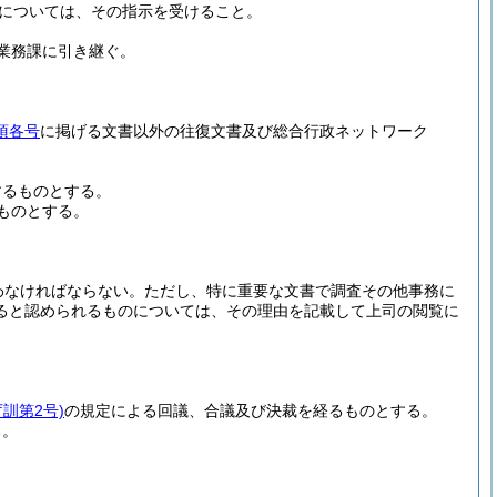
については、その指示を受けること。
業務課に引き継ぐ。
項各号
に掲げる文書以外の往復文書及び総合行政ネットワーク
するものとする。
ものとする。
わなければならない。
ただし、特に重要な文書で調査その他事務に
ると認められるものについては、その理由を記載して上司の閲覧に
訓第2号)
の規定による回議、合議及び決裁を経るものとする。
る。