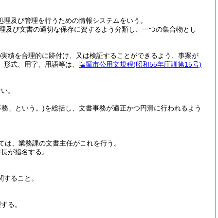
処理及び管理を行うための情報システムをいう。
理及び文書の適切な保存に資するよう分類し、一つの集合物とし
の実績を合理的に跡付け、又は検証することができるよう、事案が
、形式、用字、用語等は、
塩竈市公用文規程
(昭和55年庁訓第15号)
。
ない。
事務」という。)
を総括し、文書事務が適正かつ円滑に行われるよう
。
ては、業務課の文書主任がこれを行う。
課長が指名する。
関すること。
理する。