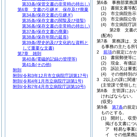
第6条
事務部業務
第33条
(保管文書の非常時の持出し)
(1)
書留文書等配
第6章
文書の引継ぎ、保存及び廃棄
(2)
市立病院告示
第34条
(保存文書の引継ぎ)
(3)
市立病院公告
第35条
(保存文書の閲覧及び借覧)
(4)
市立病院庁訓
第36条
(保存文書の非常時の持出し)
第2章
文書
第37条
(保存文書の廃棄)
(配布)
第38条
(保存年限の延長)
第7条
業務課は、
第39条
(歴史的及び文化的な資料と
る事務の主たる所
して重要な文書)
2
前項
の規定にか
第7章
雑則
(1)
書留郵便等に
第40条
(電磁的記録の管理等)
(2)
現金、有価証
第41条
(その他)
(3)
訴訟又は審査
附則
(4)
その他特別の
附則
(令和3年12月市立病院庁訓第17号)
3
2以上の課に関
附則
(令和4年1月市立病院庁訓第1号)
(主管課で受領した
附則
(令和7年4月市立病院庁訓第10号)
第8条
主管課にお
ければならない。
(収受)
第9条
第7条
の規定
ものとする。
(1)
開封し、収受
掲げる文書につ
ア
軽易な事案
イ
その他業務