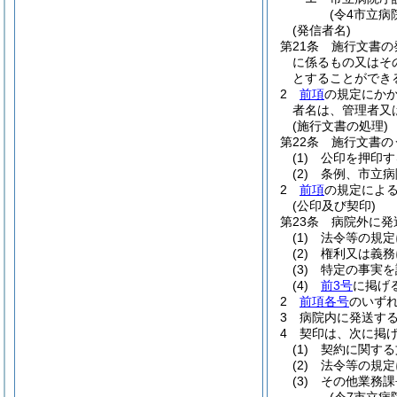
(令4市立病
(発信者名)
第21条
施行文書の
に係るもの又はそ
とすることができ
2
前項
の規定にか
者名は、管理者又
(施行文書の処理)
第22条
施行文書の
(1)
公印を押印す
(2)
条例、市立病
2
前項
の規定によ
(公印及び契印)
第23条
病院外に発
(1)
法令等の規定
(2)
権利又は義務
(3)
特定の事実を
(4)
前3号
に掲げ
2
前項各号
のいず
3
病院内に発送す
4
契印は、次に掲
(1)
契約に関する
(2)
法令等の規定
(3)
その他業務課