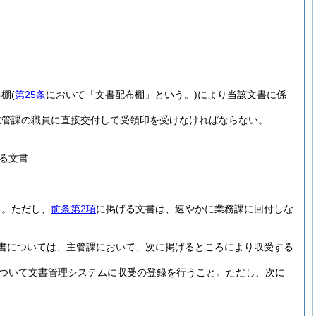
布棚
(
第25条
において「文書配布棚」という。)
により当該文書に係
主管課の職員に直接交付して受領印を受けなければならない。
る文書
る。
ただし、
前条第2項
に掲げる文書は、速やかに業務課に回付しな
書については、主管課において、次に掲げるところにより収受する
ついて文書管理システムに収受の登録を行うこと。
ただし、次に