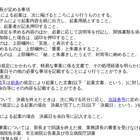
長が定める事項
ムによる起案は、次に掲げるところにより行うものとする。
テムにより起案内容を紙に出力し、起案用紙とすること。
、起案者が記名押印すること。
決定を求める内容のほか、必要に応じて説明等を付記し、関係書類を添
加除した場合は、認印を押印すること。
のは、上部欄外に「至急」と表示すること。
めるものは、上部欄外に「重要」と朱書きすること。
ものは、上部欄外に「秘」と朱書きしたうえで、封筒等に納めること。
の規定にかかわらず、軽易な事案に係る文書で、その処理経過を明らか
案日その他の必要な事項を記載することにより行うことができる。
意見)
項
又は
前条
の規定により起案した文書
(以下「起案文書」という。)
に対
余白等にその内容を記載することができる。
ついて、決裁を終えたときは、次に掲げる区分に応じ、
当該各号
に定め
の規定による起案の場合 決裁が完了した日
(以下「決裁日」という。)
による起案の場合 決裁日を余白等に記入すること。
事案については、部長まで回議を終えた後、業務課長の審査を受けなけ
病院告示案、市立病院公告案及び市立病院庁訓案
び決算を除く。)