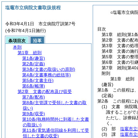
塩竈市立病院文書取扱規程
○塩竈市立病
令和3年4月1日 市立病院庁訓第7号
目次
(令和7年4月1日施行)
第1章
総則
(第1
第2章
文書の配
条項目次
沿革
第3章
文書の処
本則
第4章
文書の施
第1章
総則
第5章
文書の整
第1条
(趣旨)
第6章
文書の引
第2条
(定義)
第7章
雑則
(第4
第3条
(文書の取扱いの原則)
附則
第4条
(文書事務の総括等)
第1章
総則
第5条
(文書主任)
(趣旨)
第6条
(帳簿)
第1条
この規程は
第2章
文書の配布及び収受
(定義)
第7条
(配布)
第2条
この規程に
第8条
(主管課で受領した文書の取
(1)
文書 病院職
扱い)
識することがで
第9条
(収受)
ただし、診療録
第10条
(執務時間外に到着した文書
く。
の取扱い)
(2)
部
塩竈市立
第11条
(電気通信回線を利用して受
(3)
課
塩竈市立
領した文書の収受)