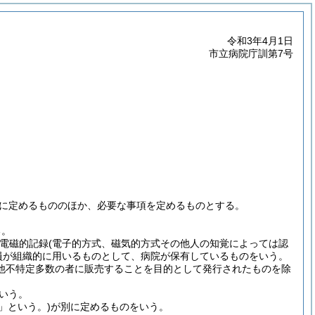
令和3年4月1日
市立病院庁訓第7号
に定めるもののほか、必要な事項を定めるものとする。
る。
び電磁的記録
(電子的方式、磁気的方式その他人の知覚によっては認
員が組織的に用いるものとして、病院が保有しているものをいう。
他不特定多数の者に販売することを目的として発行されたものを除
いう。
」という。)
が別に定めるものをいう。