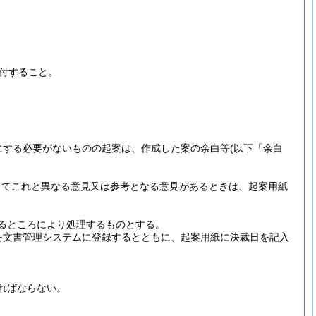
付すること。
にする必要がないものの起案は、作成した案の余白等
(以下「余白
してこれと異なる意見又は参考となる意見があるときは、起案用紙
るところにより処理するものとする。
を文書管理システムに登録するとともに、起案用紙に決裁日を記入
ればならない。