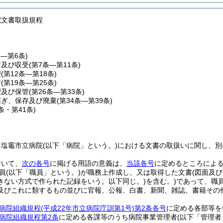
院文書取扱規程
条―第6条)
布及び収受
(第7条―第11条)
理
(第12条―第18条)
行
(第19条―第25条)
理及び保管
(第26条―第33条)
継ぎ、保存及び廃棄
(第34条―第39条)
0条・第41条)
、塩竈市立病院
(以下「病院」という。)
における文書の取扱いに関し、別
おいて、
次の各号
に掲げる用語の意義は、
当該各号
に定めるところによ
員
(以下「職員」という。)
が職務上作成し、又は取得した文書
(図面及
きない方式で作られた記録をいう。以下同じ。)
を含む。)
であって、職
及びこれに類するもの並びに官報、公報、白書、新聞、雑誌、書籍その
病院組織規程
(平成22年市立病院庁訓第1号)
第2条各号
に定める各部等を
病院組織規程第2条
に定める各課等のうち病院事業管理者
(以下「管理者