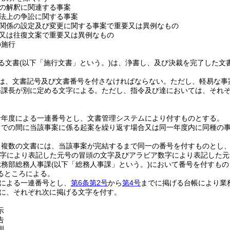
の解釈に関連する事案
法上の争訟に関する事案
関係の設定及び変更に関する事案で重要又は異例なもの
又は往復文案で重要又は異例なもの
の施行
る文書
(以下「施行文書」という。)
は、浄書し、及び決裁を完了した文
は、文書記号及び文書番号を付さなければならない。
ただし、軽易な事
務課長が別に定める文字による。
ただし、指令及び達においては、それ
計年度による一連番号とし、文書管理システムにより付すものとする。
までの間に当該事案に係る起案を繰り返す場合又は同一年度内に同種の
る複数の文書には、当該事案が完結するまで同一の番号を付すものとし
文字により表記した元号の冒頭の文字及びアラビア数字により表記した元
総務部総務人事課
(以下「総務人事課」という。)
において番号を付すもの
るところによる。
による一連番号とし、
第6条第2号
から
第4号
までに掲げる台帳により業
に、それぞれ次に掲げる文字を付す。
示
告
訓