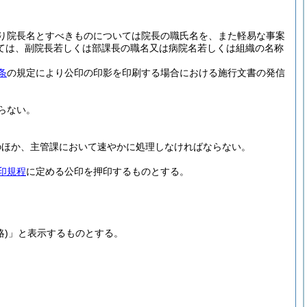
り院長名とすべきものについては院長の職氏名を、また軽易な事案
ては、副院長若しくは部課長の職名又は病院名若しくは組織の名称
条
の規定により公印の印影を印刷する場合における施行文書の発信
らない。
のほか、主管課において速やかに処理しなければならない。
印規程
に定める公印を押印するものとする。
略)
」と表示するものとする。