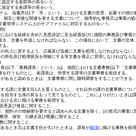
に規定する各部等の長をいう。
に規定する各課等の長をいう。
テム 塩竈市
(以下「市」という。)
における文書の収受、起案その他の
 相互に密接な関連を有する文書について、能率的な事務又は事業の処
文書管理システム上のサブファイルに対応するものをいう。
則)
院における経緯を含めた意思決定に至る経過並びに病院の事務及び事業
除き、文書を作成しなければならない。
この場合において、文書の文体
する。
率の向上に資するよう、正確及び迅速に文書を処理しなければならない
書の所在及び処理状況を明確にする等文書を適正に管理しなければなら
)
課長
(以下「業務課長」という。)
は、病院における文書事務
(以下「文書
整を行うものとし、各課長は、所管する課等の文書事務を統括する。
要があると認めるときは、文書事務に関し随時調査をすることができる
定する課に文書主任1人を置くものとし、それ以外の課の文書事務につい
務を担当する係の長をもって充てるものとし、これによりがたいときは
における次に掲げる事務を処理する。
収受及び発送に関すること。
事、契約その他秘密を要すると認められる文書を除く。)
の形式の審査に
整理、保管、引継ぎ及び廃棄に関すること。
務に関すること。
があるとき又は文書主任が欠けたときは、課長が
前項
に掲げる事務を処