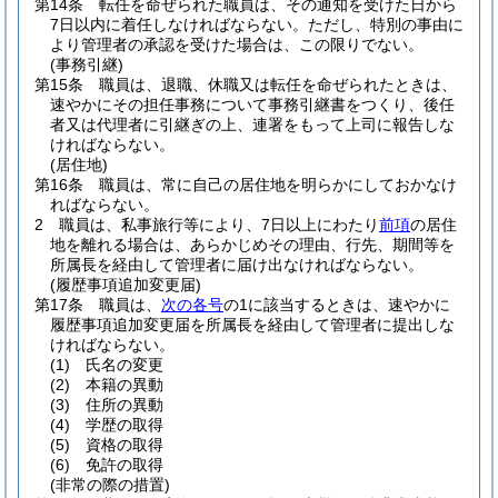
第14条
転任を命ぜられた職員は、その通知を受けた日から
7日以内に着任しなければならない。
ただし、特別の事由に
より管理者の承認を受けた場合は、この限りでない。
(事務引継)
第15条
職員は、退職、休職又は転任を命ぜられたときは、
速やかにその担任事務について事務引継書をつくり、後任
者又は代理者に引継ぎの上、連署をもって上司に報告しな
ければならない。
(居住地)
第16条
職員は、常に自己の居住地を明らかにしておかなけ
ればならない。
2
職員は、私事旅行等により、7日以上にわたり
前項
の居住
地を離れる場合は、あらかじめその理由、行先、期間等を
所属長を経由して管理者に届け出なければならない。
(履歴事項追加変更届)
第17条
職員は、
次の各号
の1に該当するときは、速やかに
履歴事項追加変更届を所属長を経由して管理者に提出しな
ければならない。
(1)
氏名の変更
(2)
本籍の異動
(3)
住所の異動
(4)
学歴の取得
(5)
資格の取得
(6)
免許の取得
(非常の際の措置)