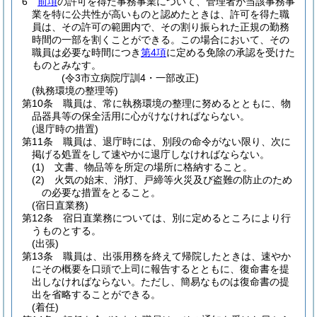
6
前項
の許可を得た事務事業について、管理者が当該事務事
業を特に公共性が高いものと認めたときは、許可を得た職
員は、その許可の範囲内で、その割り振られた正規の勤務
時間の一部を割くことができる。
この場合において、その
職員は必要な時間につき
第4項
に定める免除の承認を受けた
ものとみなす。
(令3市立病院庁訓4・一部改正)
(執務環境の整理等)
第10条
職員は、常に執務環境の整理に努めるとともに、物
品器具等の保全活用に心がけなければならない。
(退庁時の措置)
第11条
職員は、退庁時には、別段の命令がない限り、次に
掲げる処置をして速やかに退庁しなければならない。
(1)
文書、物品等を所定の場所に格納すること。
(2)
火気の始末、消灯、戸締等火災及び盗難の防止のため
の必要な措置をとること。
(宿日直業務)
第12条
宿日直業務については、別に定めるところにより行
うものとする。
(出張)
第13条
職員は、出張用務を終えて帰院したときは、速やか
にその概要を口頭で上司に報告するとともに、復命書を提
出しなければならない。
ただし、簡易なものは復命書の提
出を省略することができる。
(着任)