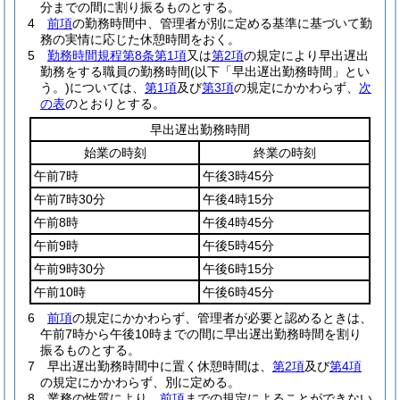
分までの間に割り振るものとする。
4
前項
の勤務時間中、管理者が別に定める基準に基づいて勤
務の実情に応じた休憩時間をおく。
5
勤務時間規程第8条第1項
又は
第2項
の規定により早出遅出
勤務をする職員の勤務時間
(以下「早出遅出勤務時間」とい
う。)
については、
第1項
及び
第3項
の規定にかかわらず、
次
の表
のとおりとする。
早出遅出勤務時間
始業の時刻
終業の時刻
午前7時
午後3時45分
午前7時30分
午後4時15分
午前8時
午後4時45分
午前9時
午後5時45分
午前9時30分
午後6時15分
午前10時
午後6時45分
6
前項
の規定にかかわらず、管理者が必要と認めるときは、
午前7時から午後10時までの間に早出遅出勤務時間を割り
振るものとする。
7
早出遅出勤務時間中に置く休憩時間は、
第2項
及び
第4項
の規定にかかわらず、別に定める。
8
業務の性質により、
前項
までの規定によることができない