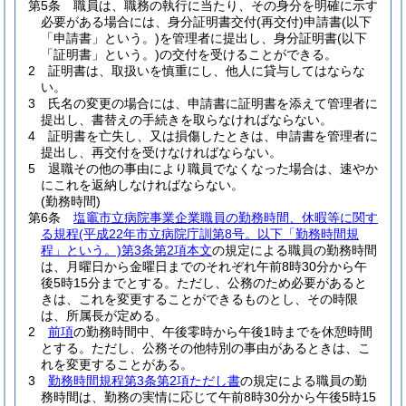
第5条
職員は、職務の執行に当たり、その身分を明確に示す
必要がある場合には、身分証明書交付
(再交付)
申請書
(以下
「申請書」という。)
を管理者に提出し、身分証明書
(以下
「証明書」という。)
の交付を受けることができる。
2
証明書は、取扱いを慎重にし、他人に貸与してはならな
い。
3
氏名の変更の場合には、申請書に証明書を添えて管理者に
提出し、書替えの手続きを取らなければならない。
4
証明書を亡失し、又は損傷したときは、申請書を管理者に
提出し、再交付を受けなければならない。
5
退職その他の事由により職員でなくなった場合は、速やか
にこれを返納しなければならない。
(勤務時間)
第6条
塩竈市立病院事業企業職員の勤務時間、休暇等に関す
る規程
(平成22年市立病院庁訓第8号。以下「勤務時間規
程」という。)
第3条第2項本文
の規定による職員の勤務時間
は、月曜日から金曜日までのそれぞれ午前8時30分から午
後5時15分までとする。
ただし、公務のため必要があると
きは、これを変更することができるものとし、その時限
は、所属長が定める。
2
前項
の勤務時間中、午後零時から午後1時までを休憩時間
とする。
ただし、公務その他特別の事由があるときは、こ
れを変更することがある。
3
勤務時間規程第3条第2項ただし書
の規定による職員の勤
務時間は、勤務の実情に応じて午前8時30分から午後5時15