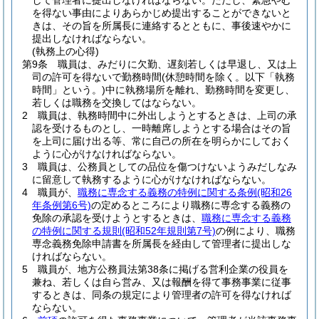
して管理者に提出しなければならない。
ただし、緊急やむ
を得ない事由によりあらかじめ提出することができないと
きは、その旨を所属長に連絡するとともに、事後速やかに
提出しなければならない。
(執務上の心得)
第9条
職員は、みだりに欠勤、遅刻若しくは早退し、又は上
司の許可を得ないで勤務時間
(休憩時間を除く。以下「執務
時間」という。)
中に執務場所を離れ、勤務時間を変更し、
若しくは職務を交換してはならない。
2
職員は、執務時間中に外出しようとするときは、上司の承
認を受けるものとし、一時離席しようとする場合はその旨
を上司に届け出る等、常に自己の所在を明らかにしておく
ように心がけなければならない。
3
職員は、公務員としての品位を傷つけないようみだしなみ
に留意して執務するように心がけなければならない。
4
職員が、
職務に専念する義務の特例に関する条例
(昭和26
年条例第6号)
の定めるところにより職務に専念する義務の
免除の承認を受けようとするときは、
職務に専念する義務
の特例に関する規則
(昭和52年規則第7号)
の例により、職務
専念義務免除申請書を所属長を経由して管理者に提出しな
ければならない。
5
職員が、地方公務員法第38条に掲げる営利企業の役員を
兼ね、若しくは自ら営み、又は報酬を得て事務事業に従事
するときは、同条の規定により管理者の許可を得なければ
ならない。