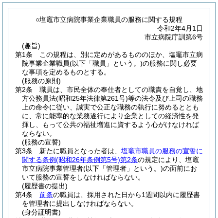
○塩竈市立病院事業企業職員の服務に関する規程
令和2年4月1日
市立病院庁訓第6号
(趣旨)
第1条
この規程は、別に定めがあるもののほか、塩竈市立病
院事業企業職員
(以下「職員」という。)
の服務に関し必要
な事項を定めるものとする。
(服務の原則)
第2条
職員は、市民全体の奉仕者としての職責を自覚し、地
方公務員法
(昭和25年法律第261号)
等の法令及び上司の職務
上の命令に従い、誠実で公正な職務の執行に努めるととも
に、常に能率的な業務遂行により企業としての経済性を発
揮し、もって公共の福祉増進に資するよう心がけなければ
ならない。
(服務の宣誓)
第3条
新たに職員となった者は、
塩竈市職員の服務の宣誓に
関する条例
(昭和26年条例第5号)
第2条
の規定により、塩竈
市立病院事業管理者
(以下「管理者」という。)
の面前にお
いて服務の宣誓をしなければならない。
(履歴書の提出)
第4条
前条
の職員は、採用された日から1週間以内に履歴書
を管理者に提出しなければならない。
(身分証明書)