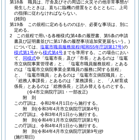
第18条
職員は、庁舎及びその周辺に火災その他非常事態が
発生したときは、直ちに臨機の措置をとるとともに、上司
の指揮に従わなければならない。
(雑則)
第19条
この規程に定めるもののほか、必要な事項は、別に
定める。
2
この規程で用いる各種様式
(第4条の履歴書、第5条の申請
書及び証明書並びに第17条の履歴事項追加変更届をいう。)
については、
塩竈市職員服務規程
(昭和55年庁訓第17号)
の
様式第1号
から
様式第4号
までを準用する。
この場合におい
て、
同様式
中「塩竈市長」及び「市長」とあるのは「塩竈
市立病院事業管理者」と、「塩竈市職員服務規程」とある
のは「塩竈市立病院事業企業職員の服務に関する規程」
と、「塩竈市職員」とあるのは「塩竈市立病院職員」と、
「総務人事課長」とあるのは「業務課長」と、「人材育成
係長」とあるのは「総務係長」と読み替えるものとする。
(令4市立病院庁訓1・一部改正)
附
則
この庁訓は、令和2年4月1日から施行する。
附
則
(令和3年4月
市立病院庁訓第4号)
この庁訓は、令和3年4月1日から施行する。
附
則
(令和4年1月
市立病院庁訓第1号)
この庁訓は、令和4年4月1日から施行する。
附
則
(令和4年4月
市立病院庁訓第9号)
抄
(施行期日)