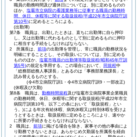
職員の勤務時間及び週休日については、別に定めるものの
ほか、
塩竈市立病院の看護業務等に従事する職員の勤務時
間、休日、休暇等に関する取扱規程
(平成22年市立病院庁訓
第10号)
に定めるところによる。
(出勤簿)
第7条
職員は、出勤したときは、直ちに出勤簿に自ら押印
し、又は出勤簿に代わるものとして別に定めるものに押印
に相当する手続をしなければならない。
2
所属長は、
前項
の出勤簿を管理し、常に職員の勤務状況を
明確にすることとし、その取扱いについては、別に定める
もののほか、
塩竈市職員の出勤簿等取扱規程
(昭和45年庁訓
第5号)
の規定を準用する。
この場合において、
同規程
中
「総務部総務人事課長」とあるのは「事務部業務課長」と
読み替えるものとする。
(令4市立病院庁訓1・令4市立病院庁訓9・一部改正)
(休暇及び欠勤)
第8条
職員は、
勤務時間規程
及び塩竈市立病院事業企業職員
の勤務時間、休日、休暇等に関する取扱規程
(平成22年市立
病院庁訓第10号。以下この条において「取扱規程」とい
う。)
による年次有給休暇、病気休暇又は特別休暇を受けよ
うとするときは、取扱規程に定めるところにより、速やか
に所要の手続きをとらなければならない。
2
職員は、
前項
に掲げる場合を除き、家事その他の事由によ
り勤務できないときは、あらかじめ欠勤届を所属長を経由