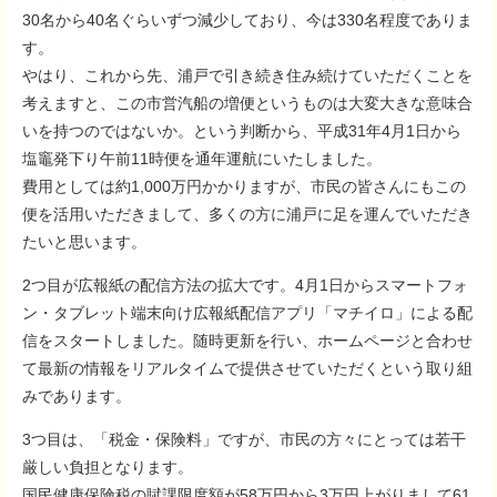
30名から40名ぐらいずつ減少しており、今は330名程度でありま
す。
やはり、これから先、浦戸で引き続き住み続けていただくことを
考えますと、この市営汽船の増便というものは大変大きな意味合
いを持つのではないか。という判断から、平成31年4月1日から
塩竈発下り午前11時便を通年運航にいたしました。
費用としては約1,000万円かかりますが、市民の皆さんにもこの
便を活用いただきまして、多くの方に浦戸に足を運んでいただき
たいと思います。
2つ目が広報紙の配信方法の拡大です。4月1日からスマートフォ
ン・タブレット端末向け広報紙配信アプリ「マチイロ」による配
信をスタートしました。随時更新を行い、ホームページと合わせ
て最新の情報をリアルタイムで提供させていただくという取り組
みであります。
3つ目は、「税金・保険料」ですが、市民の方々にとっては若干
厳しい負担となります。
国民健康保険税の賦課限度額が58万円から3万円上がりまして61