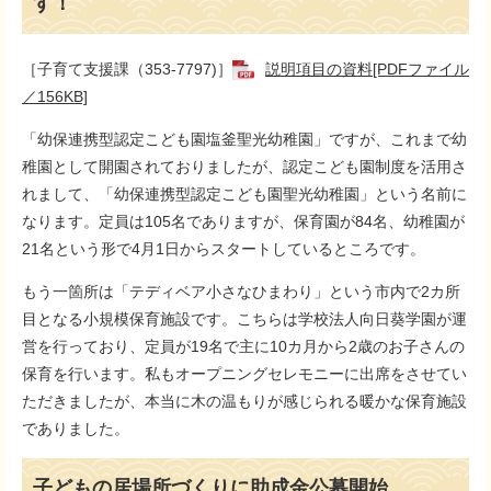
す！
［子育て支援課（353-7797)］
説明項目の資料[PDFファイル
／156KB]
「幼保連携型認定こども園塩釜聖光幼稚園」ですが、これまで幼
稚園として開園されておりましたが、認定こども園制度を活用さ
れまして、「幼保連携型認定こども園聖光幼稚園」という名前に
なります。定員は105名でありますが、保育園が84名、幼稚園が
21名という形で4月1日からスタートしているところです。
もう一箇所は「テディベア小さなひまわり」という市内で2カ所
目となる小規模保育施設です。こちらは学校法人向日葵学園が運
営を行っており、定員が19名で主に10カ月から2歳のお子さんの
保育を行います。私もオープニングセレモニーに出席をさせてい
ただきましたが、本当に木の温もりが感じられる暖かな保育施設
でありました。
子どもの居場所づくりに助成金公募開始