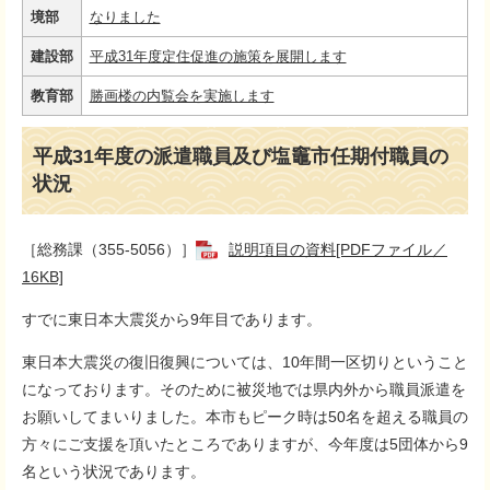
境部
なりました
建設部
平成31年度定住促進の施策を展開します
教育部
勝画楼の内覧会を実施します
平成31年度の派遣職員及び塩竈市任期付職員の
状況
［総務課（355-5056）］
説明項目の資料[PDFファイル／
16KB]
すでに東日本大震災から9年目であります。
東日本大震災の復旧復興については、10年間一区切りということ
になっております。そのために被災地では県内外から職員派遣を
お願いしてまいりました。本市もピーク時は50名を超える職員の
方々にご支援を頂いたところでありますが、今年度は5団体から9
名という状況であります。