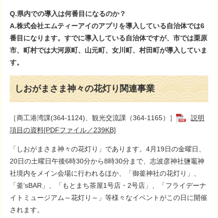
Q.県内での導入は何番目になるのか？
A.株式会社エムティーアイのアプリを導入している自治体では6
番目になります。すでに導入している自治体ですが、市では栗原
市、町村では大河原町、山元町、女川町、村田町が導入していま
す。
しおがまさま神々の花灯り関連事業
［商工港湾課(364-1124)、観光交流課（364-1165）］
説明
項目の資料[PDFファイル／239KB]
「しおがまさま神々の花灯り」であります。4月19日の金曜日、
20日の土曜日午後6時30分から8時30分まで、志波彦神社鹽竈神
社境内をメイン会場に行われるほか、「御釜神社の花灯り」、
「釜‘sBAR」、「もとまち茶屋1号店・2号店」、「フライデーナ
イトミュージアム～花灯り～」等様々なイベントがこの日に開催
されます。