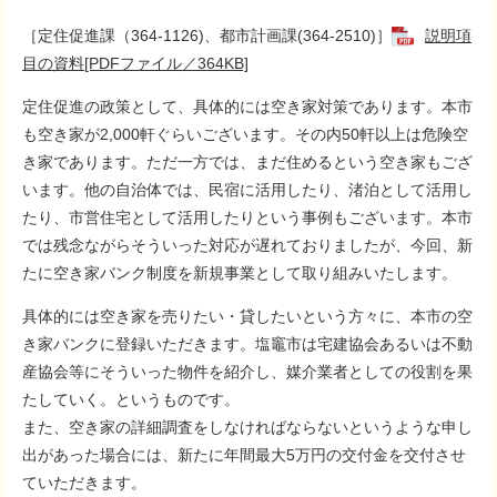
［定住促進課（364-1126)、都市計画課(364-2510)］
説明項
目の資料[PDFファイル／364KB]
定住促進の政策として、具体的には空き家対策であります。本市
も空き家が2,000軒ぐらいございます。その内50軒以上は危険空
き家であります。ただ一方では、まだ住めるという空き家もござ
います。他の自治体では、民宿に活用したり、渚泊として活用し
たり、市営住宅として活用したりという事例もございます。本市
では残念ながらそういった対応が遅れておりましたが、今回、新
たに空き家バンク制度を新規事業として取り組みいたします。
具体的には空き家を売りたい・貸したいという方々に、本市の空
き家バンクに登録いただきます。塩竈市は宅建協会あるいは不動
産協会等にそういった物件を紹介し、媒介業者としての役割を果
たしていく。というものです。
また、空き家の詳細調査をしなければならないというような申し
出があった場合には、新たに年間最大5万円の交付金を交付させ
ていただきます。