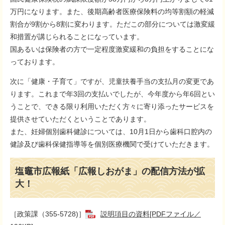
万円になります。また、後期高齢者医療保険料の均等割額の軽減
割合が9割から8割に変わります。ただこの部分については激変緩
和措置が講じられることになっています。
国あるいは保険者の方で一定程度激変緩和の負担をすることにな
っております。
次に「健康・子育て」ですが、児童扶養手当の支払月の変更であ
ります。これまで年3回の支払いでしたが、今年度から年6回とい
うことで、できる限り利用いただく方々に寄り添ったサービスを
提供させていただくということであります。
また、妊婦個別歯科健診については、10月1日から歯科口腔内の
健診及び歯科保健指導等を個別医療機関で受けていただきます。
塩竈市広報紙「広報しおがま」の配信方法が拡
大！
［政策課（355-5728)］
説明項目の資料[PDFファイル／