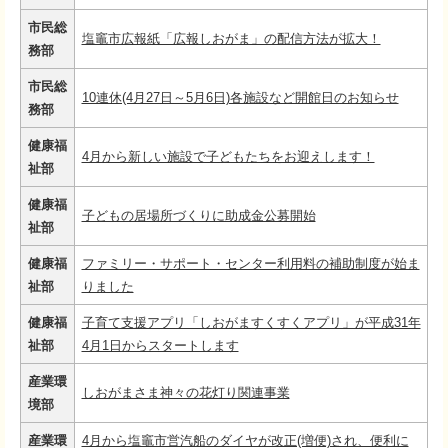
市民総
塩竈市広報紙「広報しおがま」の配信方法が拡大！
務部
市民総
10連休(4月27日～5月6日)各施設など開館日のお知らせ
務部
健康福
4月から新しい施設で子どもたちをお迎えします！
祉部
健康福
子どもの居場所づくりに助成金公募開始
祉部
健康福
ファミリー・サポート・センター利用料の補助制度が始ま
祉部
りました
健康福
子育て支援アプリ「しおがますくすくアプリ」が平成31年
祉部
4月1日からスタートします
産業環
しおがまさま神々の花灯り関連事業
境部
産業環
4月から塩竈市営汽船のダイヤが改正(増便)され、便利に