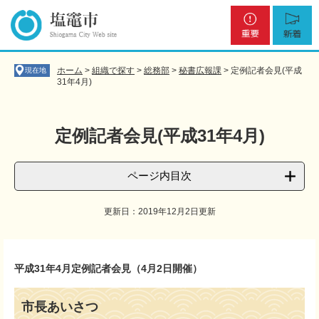
ペ
メ
重
新
ー
ニ
要
着
ジ
ュ
の
ー
先
を
ホーム
>
組織で探す
>
総務部
>
秘書広報課
>
定例記者会見(平成
現在地
頭
飛
31年4月)
で
ば
す
し
。
て
定例記者会見(平成31年4月)
本
文
へ
ページ内目次
更新日：2019年12月2日更新
本
文
平成31年4月定例記者会見（4月2日開催）
市長あいさつ