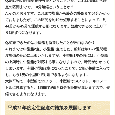
Q.約10分の時間短縮が可能ということだが、これは塩竈から終
点の区間までで、10分短縮ということか？
A.そのとおりです。これまで塩竈から終点の朴島まで54分かかっ
ておりましたが、この区間を約10分短縮することによって、約
44分から45分で運航する形になります。短縮できるのは上り下
り3便ずつになります。
Q.短縮できたのは小型船を新造したことが理由なのか？
A.れまでは中型船2隻、小型船1隻でした。船舶は年1～2週間程
度整備のために上架いたしますが、小型船1隻の時には、小型船
の上架時に中型船が対応する事になりますので、時間がかかって
しまいます。今回小型船2隻になったことで、1隻が整備に入って
も、もう1隻の小型船で対応できるようになります。
大体平均で、中型船で11ノット、小型船で14ノット、キロメー
トルに換算すると、1時間で約6キロ走る距離が違いますので、短
縮できるようになります。
平成31年度定住促進の施策を展開します