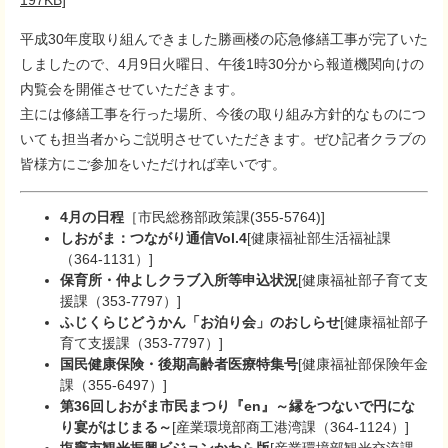
197KB]
平成30年度取り組んできました勝画楼の応急修繕工事が完了いた
しましたので、4月9日火曜日、午後1時30分から報道機関向けの
内覧会を開催させていただきます。
主には修繕工事を行った場所、今後の取り組み方針的なものにつ
いても担当者からご説明させていただきます。ぜひ記者クラブの
皆様方にご参加をいただければ幸いです。
4月の日程
［市民総務部政策課(355-5764)]
しおがま：つながり通信Vol.4
[健康福祉部生活福祉課
（364-1131）]
保育所・仲よしクラブ入所等申込状況
[健康福祉部子育て支
援課（353-7797）]
ふじくらじどうかん「お泊り会」のおしらせ
[健康福祉部子
育て支援課（353-7797）]
国民健康保険・後期高齢者医療特集号
[健康福祉部保険年金
課（355-6497）]
第36回しおがま市民まつり『en』～縁をつないで円にな
り宴がはじまる～
[産業環境部商工港湾課（364-1124）]