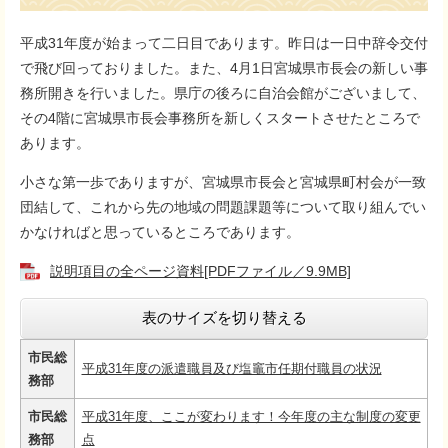
平成31年度が始まって二日目であります。昨日は一日中辞令交付
で飛び回っておりました。また、4月1日宮城県市長会の新しい事
務所開きを行いました。県庁の後ろに自治会館がございまして、
その4階に宮城県市長会事務所を新しくスタートさせたところで
あります。
小さな第一歩でありますが、宮城県市長会と宮城県町村会が一致
団結して、これから先の地域の問題課題等について取り組んでい
かなければと思っているところであります。
説明項目の全ページ資料[PDFファイル／9.9MB]
表のサイズを切り替える
市民総
平成31年度の派遣職員及び塩竈市任期付職員の状況
務部
市民総
平成31年度、ここが変わります！今年度の主な制度の変更
務部
点