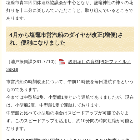
塩釜市青年四団体連絡協議会が中心となり、鹽竈神社の神々の花
灯りを十二分に楽しんでいただこうと、取り組んでいるところで
あります。
4月から塩竈市営汽船のダイヤが改正(増便)さ
れ、便利になりました
［浦戸振興課(361-7710)］
説明項目の資料[PDFファイル／
39KB]
市営汽船の時刻改正について、午前11時便を毎日運航するという
ものであります。
今までは中型船2隻、小型船1隻という運航でありましたが、現在
は、小型船2隻、中型船1隻で運航しております。
中型船と比べて小型船の場合はスピードアップが可能でありま
す。このスピードアップを活用し、約10分間の時間短縮が可能と
なります。