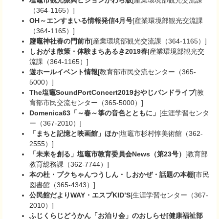
塩竈市観光振興ビジョンかわら版
[産業環境部観光交流課
（364-1165）]
OH～エンすまいる情報発信4月号
[産業環境部観光交流課
（364-1165）]
鹽竈神社春の門前市
[産業環境部観光交流課（364-1165）]
しおがま散策・体験まちあるき2019春
[産業環境部観光交
流課（364-1165）]
遊ホールイベント情報
[教育部市民交流センター（365-
5000）]
The塩竈SoundPortConcert2019おやじバンドライブ
[教
育部市民交流センター（365-5000）]
Domenica63「～春～箏の音色とともに」
[生涯学習センタ
ー（367-2010）]
「まちと記憶と映画館」ほか
[塩竈市杉村惇美術館（362-
2555）]
「未来を創る」塩竈市教育委員会News（第23号）
[教育部
教育総務課（362-7744）]
本の杜・プクちゃんつうしん・しおかぜ・話題の本棚
[市民
図書館（365-4343）]
公民館だよりWAY・エスプKID’S
[生涯学習センター（367-
2010）]
ふじくらじどうかん「お泊り会」のおしらせ[健康福祉部