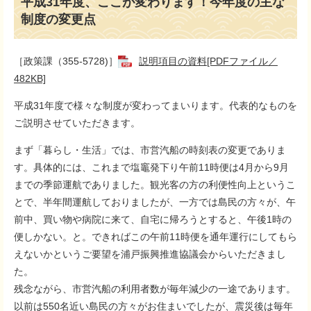
平成31年度、ここが変わります！今年度の主な
制度の変更点
［政策課（355-5728)］
説明項目の資料[PDFファイル／
482KB]
平成31年度で様々な制度が変わってまいります。代表的なものを
ご説明させていただきます。
まず「暮らし・生活」では、市営汽船の時刻表の変更でありま
す。具体的には、これまで塩竈発下り午前11時便は4月から9月
までの季節運航でありました。観光客の方の利便性向上というこ
とで、半年間運航しておりましたが、一方では島民の方々が、午
前中、買い物や病院に来て、自宅に帰ろうとすると、午後1時の
便しかない。と。できればこの午前11時便を通年運行にしてもら
えないかというご要望を浦戸振興推進協議会からいただきまし
た。
残念ながら、市営汽船の利用者数が毎年減少の一途であります。
以前は550名近い島民の方々がお住まいでしたが、震災後は毎年