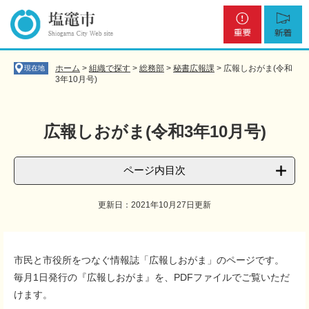
ペ
メ
重
新
ー
ニ
要
着
ジ
ュ
の
ー
先
を
ホーム
>
組織で探す
>
総務部
>
秘書広報課
>
広報しおがま(令和
現在地
頭
飛
3年10月号)
で
ば
す
し
。
て
広報しおがま(令和3年10月号)
本
文
へ
ページ内目次
更新日：2021年10月27日更新
本
文
市民と市役所をつなぐ情報誌「広報しおがま」のページです。
毎月1日発行の『広報しおがま』を、PDFファイルでご覧いただ
けます。