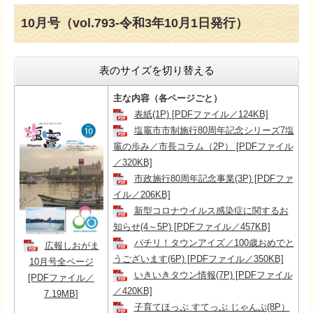
10月号（vol.793-令和3年10月1日発行）
表のサイズを切り替える
主な内容（各ページごと）
表紙(1P) [PDFファイル／124KB]
塩竈市市制施行80周年記念シリーズ7塩
竈の歩み／市長コラム（2P） [PDFファイル
／320KB]
市政施行80周年記念事業(3P) [PDFファ
イル／206KB]
新型コロナウイルス感染症に関するお
知らせ(4～5P) [PDFファイル／457KB]
パチリ！タウンアイズ／100歳おめでと
広報しおがま
うございます(6P) [PDFファイル／350KB]
10月号全ページ
いきいきタウン情報(7P) [PDFファイル
[PDFファイル／
／420KB]
7.19MB]
子育てほっぷ すてっぷ じゃんぷ(8P）