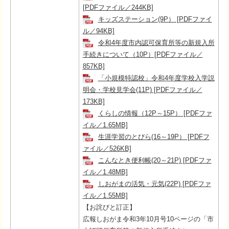
[PDFファイル／244KB]
キッズステーション(9P） [PDFファイ
ル／94KB]
令和4年度市内認可保育所等の新規入所
手続きについて（10P）[PDFファイル／
857KB]
「小規模特認校」令和4年度学校入学説
明会・学校見学会(11P) [PDFファイル／
173KB]
くらしの情報（12P～15P） [PDFファ
イル／1.65MB]
生涯学習のとびら(16～19P） [PDFフ
ァイル／526KB]
こんなとき便利帳(20～21P) [PDFファ
イル／1.48MB]
しおがまの活気・元気(22P) [PDFファ
イル／1.55MB]
【お詫びと訂正】
広報しおがま令和3年10月号10ページの「市