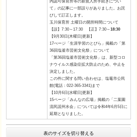
内認可保育所等の新規入所手続きについ
て」の記事に一部誤りがありました。お詫
びして訂正します。
玉川保育所 土曜日の開所時間について
【誤】7:30～17:30 【正】7:30～
18:30
【9月30日(木曜日)更新】
17ぺージ「生涯学習のとびら」掲載の「第
36回塩釜市芸術文化祭」について
「第36回塩釜市芸術文化祭」は、新型コロ
ナウイルス感染症拡大防止のため、中止を
決定しました。
この件に関する問い合わせは、塩竈市公民
館(電話：022-365-3341)まで
【10月6日(水曜日)更新】
15ページ「みんなの広場」掲載の「二葉園
流民謡州水会」については令和4年6月5日に
延期となりました。
表のサイズを切り替える