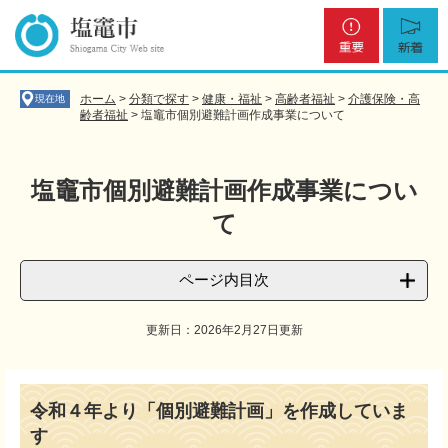
ペ
メ
重
新
ー
ニ
要
着
ジ
ュ
の
ー
先
を
ホーム
>
分類で探す
>
健康・福祉
>
高齢者福祉
>
介護保険・高
現在地
頭
飛
齢者福祉
>
塩竈市個別避難計画作成事業について
で
ば
す
し
。
て
塩竈市個別避難計画作成事業につい
本
て
文
へ
ページ内目次
更新日：2026年2月27日更新
本
文
令和４年より「個別避難計画」を作成していま
す