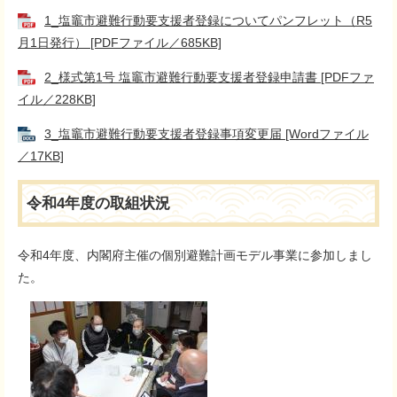
1_塩竈市避難行動要支援者登録についてパンフレット（R5
月1日発行） [PDFファイル／685KB]
2_様式第1号 塩竈市避難行動要支援者登録申請書 [PDFファ
イル／228KB]
3_塩竈市避難行動要支援者登録事項変更届 [Wordファイル
／17KB]
令和4年度の取組状況
令和4年度、内閣府主催の個別避難計画モデル事業に参加しまし
た。