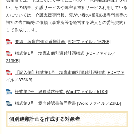
塩竈市では、作成にあたり事前にご本人へ「意向確認調査」を行
い、その結果、介護サービスや障害者福祉サービス利用している
方については、介護支援専門員、障がい者の相談支援専門員等の
福祉の専門職等に依頼（事業所等を経営する法人との委託契約）
して作成します。
要綱 塩竈市個別避難計画 [PDFファイル／162KB]
様式第1号 塩竈市個別避難計画様式 [PDFファイル／
213KB]
【記入例】様式第1号 塩竈市個別避難計画様式 [PDFファ
イル／375KB]
様式第2号 経費請求様式 [Wordファイル／51KB]
様式第3号 意向確認書兼同意書 [Wordファイル／23KB]
個別避難計画を作成する対象者