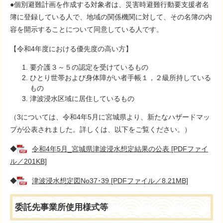
●個別避難計画を作成する対象者は、災害時避難行動要支援者名
簿に登録している人で、地域の関係機関に対して、その名簿の内
容を開示することについて同意している人です。
【令和4年度における優先度の高い方】
要介護３～５の認定を受けているもの
ひとり世帯および身体障がい者手帳１，２級所持している
もの
津波浸水区域に居住しているもの
（3については、令和4年5月に宮城県より、新たなハザードマッ
プが公表されました。詳しくは、以下をご覧ください。）
◆
令和4年5月_宮城県津波浸水想定結果の公表 [PDFファイ
ル／201KB]
◆
津波浸水想定図No37･39 [PDFファイル／8.21MB]
委託先事業所使用様式等