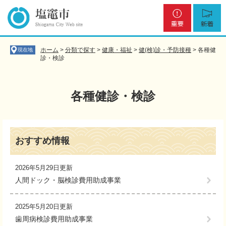
ペ
メ
重
新
ー
ニ
要
着
ジ
ュ
の
ー
先
を
ホーム
>
分類で探す
>
健康・福祉
>
健(検)診・予防接種
>
各種健
現在地
頭
飛
診・検診
で
ば
す
し
。
て
各種健診・検診
本
文
へ
本
文
おすすめ情報
2026年5月29日更新
人間ドック・脳検診費用助成事業
2025年5月20日更新
歯周病検診費用助成事業