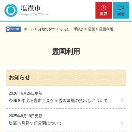
ペ
メ
重
新
ー
ニ
要
着
ジ
ュ
の
ー
先
を
ホーム
>
分類で探す
>
くらし・手続き
>
霊園
>
霊園利用
現在地
頭
飛
で
ば
す
し
霊園利用
。
て
本
文
本
へ
文
お知らせ
2026年6月26日更新
令和８年度塩竈市月見ケ丘霊園墓地の貸出しについて
2025年8月19日更新
塩竈市月見ケ丘霊園について