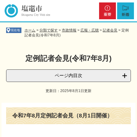
ペ
メ
重
新
ー
ニ
要
着
ジ
ュ
の
ー
先
を
ホーム
>
分類で探す
>
市政情報
>
広報・広聴
>
記者会見
>
定例
現在地
頭
飛
記者会見(令和7年8月)
で
ば
す
し
。
て
定例記者会見(令和7年8月)
本
文
へ
ページ内目次
更新日：2025年8月1日更新
本
文
令和7年8月定例記者会見（8月1日開催）