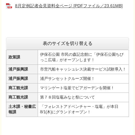
8月定例記者会見資料全ページ [PDFファイル／23.61MB]
表のサイズを切り替える
伊保石公園 市民の森記念館に「伊保石公園ちび
政策課
っこ広場」がオープンします！
浦戸振興課
市営汽船キャッシュレス決裁サービス試験導入！
浦戸振興課
浦戸サンセットクルーズ開催！
商工観光課
マリンゲート塩釜でビアガーデンを開催！
商工観光課
第７８回塩竈みなと祭について
土木課・秘書広
「フォレストアドベンチャー・塩竈」が本日
報課
8/1(木)にグランドオープン！