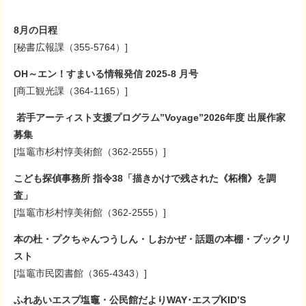
8月の日程
[秘書広報課（355-5764）]
OH～エン！すまいる情報発信 2025-8 月号
​​[商工観光課（364-1165）]​
若手アーティスト支援プログラム”Voyage”2026年度 出展作家
募集
[塩竈市杉村惇美術館（362-2555）]
こども探偵事務所 指令38「描きかけで残された《柘榴》を調
査」
[塩竈市杉村惇美術館（362-2555）]
本の杜・プクちゃんつうしん・しおかぜ・話題の本棚・ブックリ
スト
[塩竈市民図書館（365-4343）]
ふれあいエスプ塩竈・公民館だよりWAY･エスプKID’S