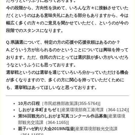
だろうというふうに思っております。
今の段階から、方向性を決めて、いろんな方々に接触させていた
だくというのはある意味失礼にあたる部分もありますから、今は
幅広く多くの方々のご意見を聞かせていただく、というのが今の
段階でのスタンスになります。
Q.県議選について、特定の方の応援や応援依頼はあるのか？
A.どういう方が出られるのかということについては興味を持って
おります。ただ、住民の方にとっては選択肢が多い方がいいだろ
うなというふうにも思っております。
選挙戦というのは選挙を通じていろいろ分かっていただける機会
が多くなりますので、多くの方に関心を持っていただくために
も、選挙戦はあってほしいなと思っております。
10月の日程
［市民総務部政策課(355-5764)]
しおがま本町まちゼミ
[産業環境部商工港湾課（364-1124)]
第56回観光のしおがま写真コンクール作品募集
[産業環境
部観光交流課（364-1165)]
親子ハゼ釣り大会2019IN塩釜
[産業環境部観光交流課