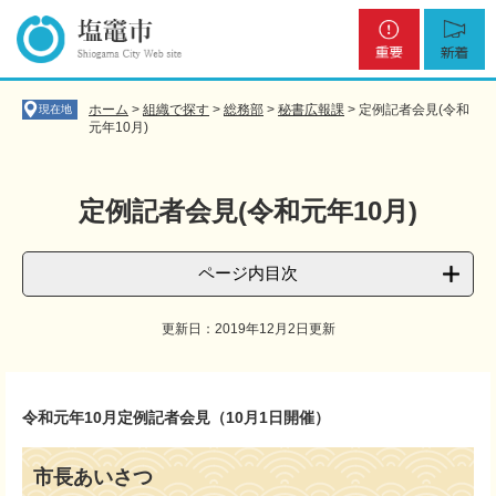
ペ
メ
重
新
ー
ニ
要
着
ジ
ュ
の
ー
先
を
ホーム
>
組織で探す
>
総務部
>
秘書広報課
>
定例記者会見(令和
現在地
頭
飛
元年10月)
で
ば
す
し
。
て
定例記者会見(令和元年10月)
本
文
へ
ページ内目次
更新日：2019年12月2日更新
本
文
令和元年10月定例記者会見（10月1日開催）
市長あいさつ