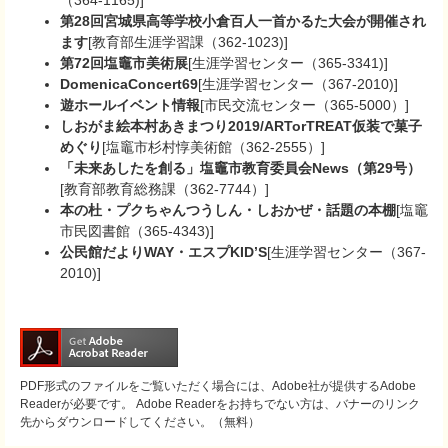
（364-1165)]
第28回宮城県高等学校小倉百人一首かるた大会が開催され
ます
[教育部生涯学習課（362-1023)]
第72回塩竈市美術展
[生涯学習センター（365-3341)]
DomenicaConcert69
[生涯学習センター（367-2010)]
遊ホールイベント情報
[市民交流センター（365-5000）]
しおがま絵本村あきまつり2019/ARTorTREAT仮装で菓子
めぐり
[塩竈市杉村惇美術館（362-2555）]
「未来
あしたを創る」塩竈市教育委員会News（第29号）
[教育部教育総務課（362-7744）]
本の杜・プクちゃんつうしん・しおかぜ・話題の本棚
[塩竈
市民図書館（365-4343)]
公民館だよりWAY・エスプKID’S
[生涯学習センター（367-
2010)]
PDF形式のファイルをご覧いただく場合には、Adobe社が提供するAdobe
Readerが必要です。
Adobe Readerをお持ちでない方は、バナーのリンク
先からダウンロードしてください。（無料）