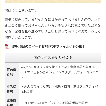
おはようございます。
市長に就任して、まだそんなに日が経っておりませんので、正直
まだ全く慣れておりません。いろいろ皆さんに教えていただきな
がら、記者会見を進めていきたいと思っておりますのでよろしく
お願いいたします。
説明項目の全ページ資料[PDFファイル／9.0MB]
表のサイズを切り替える
あなたの好きな塩竈を撮って投稿！豪華賞品が貰える
市民総
「＃マイしおがま2019」インスタグラムフォトコンテス
務部
ト
市民総
～みんなで備える防災・減災～防災・減災フェスティバ
務部
ルin塩竈
健康福
10月1日から塩竈市プレミアム付商品券販売開始
祉部