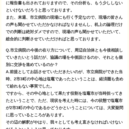
に報告書も出されておりますので、その分析も、もう少ししない
といけないだろうと思っております。
また、来週、市立病院の現場にも行く予定なので、現場の皆さん
の声も聞かせていただかなければなりませんし、机上の論理だけ
での判断は絶対ダメですので、現場の声も聞かせていただいて、
総合的に判断させていただければと思っております。
Q.市立病院の今後の在り方について、周辺自治体とも今後相談し
ていきたいとう話だが、協議の場を今後設けるのか、それとも個
別に交渉を進めているのか？
A.前提としてお話させていただきたいのが、市立病院ができた当
時、2市3町の中心地は塩竈であったということは、経済圏も含め
て紛れもない事実でした。
ですから、その中心地として果たす役割を塩竈市が当時担ってき
たということで、ただ、現状を考えた時には、今の状態で塩竈市
が2市3町の中心であるかどうかということについては、大変疑問
に思っているところがあります。
その辺の解釈がやはり、我々としても考え直さなければいけない