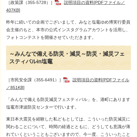
［政策課（355-5728）］
説明項目の資料[PDFファイル／
407KB]
昨年に続いての企画でございまして、みなと塩竈ゆめ博実行委員
会主催のもと、本市の公式インスタグラムアカウントを活用し、
フォトコンテストを開催させていただきます。
～みんなで備える防災・減災～防災・減災フェ
スティバルin塩竈
［市民安全課（355-6491）］
説明項目の資料[PDFファイル
／851KB]
「みんなで備える防災減災フェスティバル」を、港町にあります
塩竈市津波防災センターで行います。
東日本大震災を経験した私どもとしては、こういった防災減災に
関わることについて、時間の経過とともに、どうしても意識が薄
れていくということもございますので、今一度、こういったこと