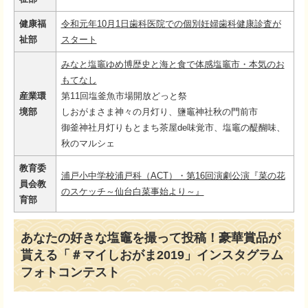
健康福
令和元年10月1日歯科医院での個別妊婦歯科健康診査が
祉部
スタート
みなと塩竈ゆめ博歴史と海と食で体感塩竈市・本気のお
もてなし
産業環
第11回塩釜魚市場開放どっと祭
境部
しおがまさま神々の月灯り、鹽竈神社秋の門前市
御釜神社月灯りもとまち茶屋de味覚市、塩竈の醍醐味、
秋のマルシェ
教育委
浦戸小中学校浦戸科（ACT）・第16回演劇公演『菜の花
員会教
のスケッチ～仙台白菜事始より～』
育部
あなたの好きな塩竈を撮って投稿！豪華賞品が
貰える「＃マイしおがま2019」インスタグラム
フォトコンテスト