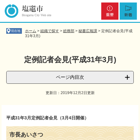
ペ
メ
重
新
ー
ニ
要
着
ジ
ュ
の
ー
先
を
ホーム
>
組織で探す
>
総務部
>
秘書広報課
>
定例記者会見(平成
現在地
頭
飛
31年3月)
で
ば
す
し
。
て
定例記者会見(平成31年3月)
本
文
へ
ページ内目次
更新日：2019年12月2日更新
本
文
平成31年3月定例記者会見（3月4日開催）
市長あいさつ