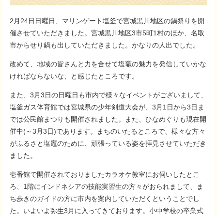
2月24日日曜日、マリンゲート塩釜で宮城黒川地区の鍋祭りを開
催させていただきました。宮城黒川地区3市5町1村のほか、名取
市からせり鍋も出していただきました。かなりの人出でした。
改めて、地域の皆さんと力を合せて塩竈の魅力を発信していかな
ければならないな、と感じたところです。
また、3月3日の日曜日も市内で様々なイベントがございまして、
塩釜ガス体育館では宮城県の少年剣道大会が、3月1日から3日ま
では公民館まつりも開催されました。また、ひなめぐりも現在開
催中(～3月3日)であります。まちのいたるところで、様々な方々
がふるさと塩竈のために、頑張っている姿を拝見させていただき
ました。
壱番館で開催されておりましたカラオケ教室にお伺いしたとこ
ろ、1階にインドネシアの技能実習生の方々がおられまして、ま
ち歩きのガイドの方に市内を案内していただくということでし
た。いよいよ弥生3月に入ってきております。小中学校の卒業式