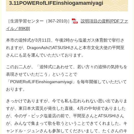
3.11POWERofLIFEinshiogamamiyagi
［生涯学習センター（367-2010)］
説明項目の資料[PDFファ
イル／89KB]
本市の追悼式が3月11日、午後2時から塩釜ガス体育館で挙行さ
れますが、DragonAshのATSUSHIさんと本市文化大使の平間至
さんにも足を運んでいただいております。
このお二人が、「追悼式にあわせて、若い方々の追悼の気持ちを
表現させていただこう」ということで
「POWERofLIFEinshiogamamiyagi」を毎年開催していただいて
おります。
きっかけでありますが、今でも私も忘れられない思い出でありま
すが、東日本大震災が発生した直後、4月の中旬頃でありました
が、今のザ・ビック塩釜店の前で、平間至さんとATSUSHIさん
が、みんなで集まって歌を歌うということできてくれました。キ
ャンドル・ジュンさんも参加してくださいまして、たくさんのキ