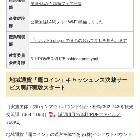
産業環境
第4回みなと塩竈フェア開催
部
産業環境
公衆無線LAN(フリーWi-Fi)整備しました！
部
産業環境
「しおナビi-shop」でまちのおもてなしを拡充します
部
教育委員
3.11POWERofLIFEinshiogamamiyagi
会教育部
地域通貨「竈コイン」キャッシュレス決裁サー
ビス実証実験スタート
［実施主体：(株)インアウトバウンド仙台・松島(302-7430)/観光
交流課（364-1165)］
説明項目の資料[PDFファイル／
758KB]
地域通貨「竈コイン」の運営主体である(株)インアウトバウンド