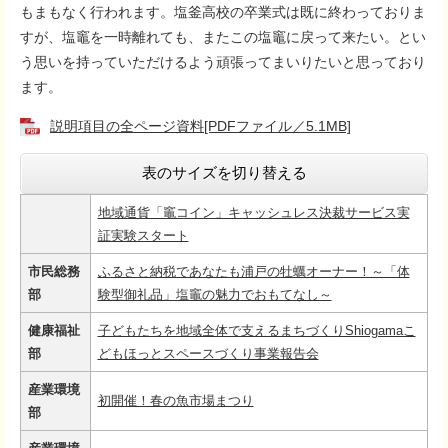
もまもなく行われます。塩釜高校の卒業式は既に終わっておりま
すが、塩竈を一時離れても、またこの塩竈に戻って来たい。とい
う思いを持っていただけるよう頑張ってまいりたいと思っており
ます。
説明項目の全ページ資料[PDFファイル／5.1MB]
表のサイズを切り替える
地域通貨「竈コイン」キャッシュレス決裁サービス実
証実験スタート
市民総務
ふるさと納税であなたも浦戸の牡蠣オーナー！～「体
部
験型御礼品」塩竈の魅力でおもてなし～
健康福祉
子どもたちを地域全体で支えるまちづくりShiogamaこ
部
どもほっとスペースづくり事業報告会
産業環境
初開催！春の魚市場まつり
部