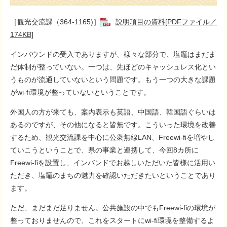
［観光交流課（364-1165)］
説明項目の資料[PDFファイル／
174KB]
インバウンドの受入でありますが、様々な部分で、塩竈はまだま
だ体制が整っていない。一つは、先ほどのキャッシュレス化とい
うものが流通していないという問題です。もう一つの大きな課題
がwi-fi環境が整っていないということです。
外国人の方が来ても、案内表示も英語、中国語、韓国語ぐらいは
あるのですが、その他になると皆無です。こういった環境を改善
するため、観光交流課を中心に公衆無線LAN、Freewi-fiを増やし
ていこうということで、県の事業と連携して、今回8カ所に
Freewi-fiを設置し、インバンドでお越しいただいた皆様に活用い
ただき、塩竈のまちの魅力を確認いただきたいということであり
ます。
ただ、まだまだ足りません。公共施設の中でもFreewi-fiの環境が
整っておりませんので、これをスタートにwi-fi環境を整備するよ