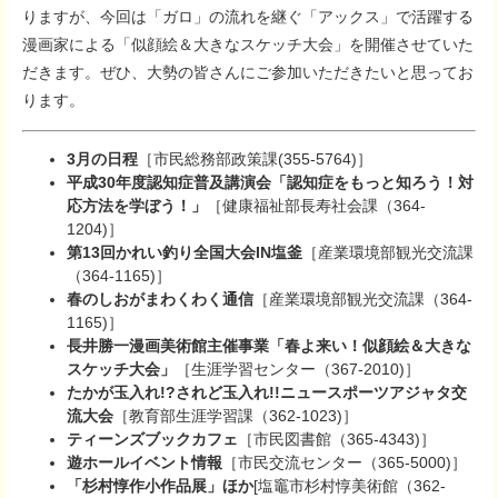
りますが、今回は「ガロ」の流れを継ぐ「アックス」で活躍する
漫画家による「似顔絵＆大きなスケッチ大会」を開催させていた
だきます。ぜひ、大勢の皆さんにご参加いただきたいと思ってお
ります。
3月の日程
［市民総務部政策課(355-5764)］
平成30年度認知症普及講演会「認知症をもっと知ろう！対
応方法を学ぼう！」
［健康福祉部長寿社会課（364-
1204)］
第13回かれい釣り全国大会IN塩釜
［産業環境部観光交流課
（364-1165)］
春のしおがまわくわく通信
［産業環境部観光交流課（364-
1165)］
長井勝一漫画美術館主催事業「春よ来い！似顔絵＆大きな
スケッチ大会」
［生涯学習センター（367-2010)］
たかが玉入れ!?されど玉入れ!!ニュースポーツアジャタ交
流大会
［教育部生涯学習課（362-1023)］
ティーンズブックカフェ
［市民図書館（365-4343)］
遊ホールイベント情報
［市民交流センター（365-5000)］
「杉村惇作小作品展」ほか
[塩竈市杉村惇美術館（362-