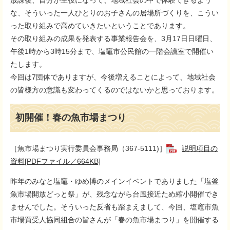
放課後、自分が主役になって、地域社会の中で体験できるよう
な、そういった一人ひとりのお子さんの居場所づくりを、こうい
った取り組みで高めていきたいということであります。
その取り組みの成果を発表する事業報告会を、3月17日日曜日、
午後1時から3時15分まで、塩竈市公民館の一階会議室で開催い
たします。
今回は7団体でありますが、今後増えることによって、地域社会
の皆様方の意識も変わってくるのではないかと思っております。
初開催！春の魚市場まつり
［魚市場まつり実行委員会事務局（367-5111)］
説明項目の
資料[PDFファイル／664KB]
昨年のみなと塩竈・ゆめ博のメインイベントでありました「塩釜
魚市場開放どっと祭」が、残念ながら台風接近ため縮小開催でき
ませんでした。そういった反省も踏まえまして、今回、塩竈市魚
市場買受人協同組合の皆さんが「春の魚市場まつり」を開催する