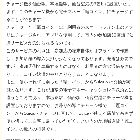
チャージ機を仙台駅、本塩釜駅、仙台空港の3箇所に設置いたし
ます。このチャージ機から電子マネー「竈コイン」にチャージす
ることができます。
チャージした「竈コイン」は、利用者のスマートフォン上のアプ
リにチャージされ、アプリを使用して、市内の参加店30店舗で決
済サービスが受けられるものです。
このサービスの利点は、参加店の端末自体がオフラインで作動
し、参加店舗の導入負担が少なくなっております。充電は必要で
すが、参加店側で準備するものはなく、利用者の方の通信をお借
りして、コイン決済のやりとりをすることになります。
また、使いきれずに余った「竈コイン」からSuicaへの交換が可
能となります。これが通常の電子マネーキャッシュレス決済とは
違うところであり、本塩釜駅、仙台駅、仙台空港にチャージ機を
設置しておりますので、お帰りの際にチャージ機で、「竈コイ
ン」からSuicaへチャージし直して、Suicaが使える店舗で余さず
使い切ってご自宅に帰っていただく。というのが地域通貨「竈コ
イン」の最大の特徴です。