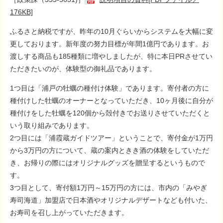
176KB]
ふるさと納税ですが、昨年の10月ぐらいからシステムを大幅に変
更しております。新年度の努力目標が年間1億円であります。お
渡しする商品も185種類に増やしましたが、特に本日PRさせてい
ただきたいのが、体験型の御礼品であります。
1つ目は「浦戸の牡蠣の種付け体験」であります。寄付者の方に
種付けした牡蠣のオーナーとなっていただき、10ヶ月後に自分が
種付けをした牡蠣を120個から殻付きでお送りさせていただくと
いう取り組みであります。
2つ目には「浦霞蔵ガイドツアー」ということで、寄付金が1万円
から3万円の方について、蔵の案内ときき酒の体験をしていただ
き、お帰りの際にはオリジナルグッズを贈呈するというもので
す。
3つ目として、寄付額1万円～15万円の方には、市内の「みやぎ
寿司海道」加盟店で日本酒やオリジナルデザートなども付いた、
お寿司を召し上がっていただきます。