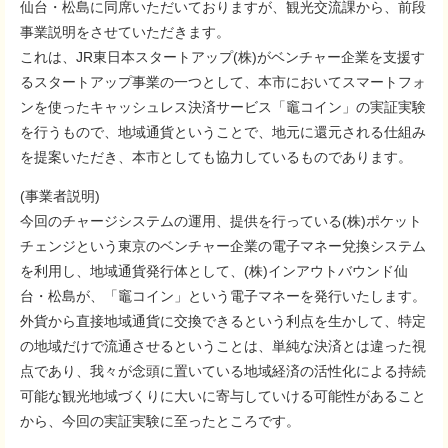
仙台・松島に同席いただいておりますが、観光交流課から、前段
事業説明をさせていただきます。
これは、JR東日本スタートアップ(株)がベンチャー企業を支援す
るスタートアップ事業の一つとして、本市においてスマートフォ
ンを使ったキャッシュレス決済サービス「竈コイン」の実証実験
を行うもので、地域通貨ということで、地元に還元される仕組み
を提案いただき、本市としても協力しているものであります。
(事業者説明)
今回のチャージシステムの運用、提供を行っている(株)ポケット
チェンジという東京のベンチャー企業の電子マネー兌換システム
を利用し、地域通貨発行体として、(株)インアウトバウンド仙
台・松島が、「竈コイン」という電子マネーを発行いたします。
外貨から直接地域通貨に交換できるという利点を生かして、特定
の地域だけで流通させるということは、単純な決済とは違った視
点であり、我々が念頭に置いている地域経済の活性化による持続
可能な観光地域づくりに大いに寄与していける可能性があること
から、今回の実証実験に至ったところです。