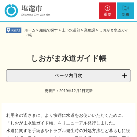
ペ
メ
重
新
ー
ニ
要
着
ジ
ュ
の
ー
先
を
ホーム
>
組織で探す
>
上下水道部
>
業務課
>
しおがま水道ガイ
現在地
頭
飛
ド帳
で
ば
す
し
。
て
しおがま水道ガイド帳
本
文
へ
ページ内目次
更新日：2019年12月2日更新
本
文
利用者の皆さまに、より快適に水道をお使いいただくために、
「しおがま水道ガイド帳」をリニューアル発行しました。
水道に関する手続きやトラブル発生時の対処方法など暮らしに役