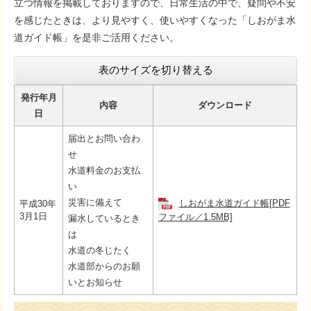
立つ情報を掲載しておりますので、日常生活の中で、疑問や不安
を感じたときは、より見やすく、使いやすくなった「しおがま水
道ガイド帳」を是非ご活用ください。
表のサイズを切り替える
発行年月
内容
ダウンロード
日
届出とお問い合わ
せ
水道料金のお支払
い
災害に備えて
しおがま水道ガイド帳[PDF
平成30年
3月1日
ファイル／1.5MB]
漏水しているとき
は
水道の冬じたく
水道部からのお願
いとお知らせ