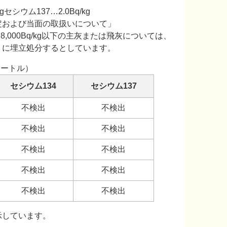
gセシウム137…2.0Bq/kg
定および当面の取扱いについて」
,000Bq/kg以下の主灰または飛灰については、
）に埋立処分するとしています。
メートル）
セシウム134
セシウム137
不検出
不検出
不検出
不検出
不検出
不検出
不検出
不検出
不検出
不検出
示しています。