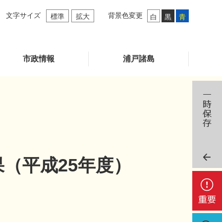
文字サイズ
背景色変更
標準
拡大
白
黒
青
市政情報
浦戸諸島
（平成25年度）
重
要
検