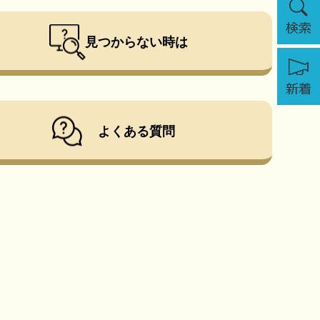
索
見つからない時は
新
着
よくある質問