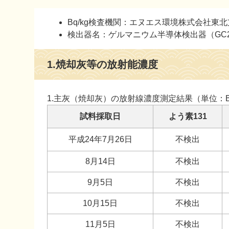
本
Bq/kg検査機関：エヌエス環境株式会社東
文
検出器名：ゲルマニウム半導体検出器（GC201
1.焼却灰等の放射能濃度
1.主灰（焼却灰）の放射線濃度測定結果（単位：Bq
試料採取日
よう素131
平成24年7月26日
不検出
8月14日
不検出
9月5日
不検出
10月15日
不検出
11月5日
不検出