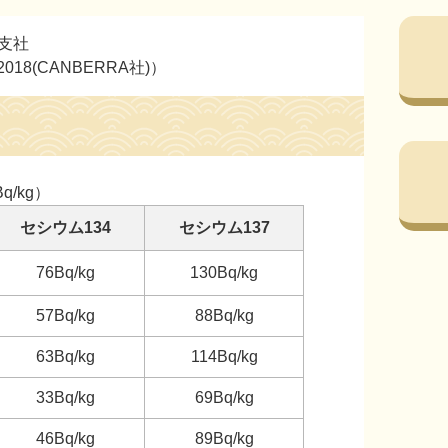
北支社
8(CANBERRA社)）
/kg）
セシウム134
セシウム137
76Bq/kg
130Bq/kg
57Bq/kg
88Bq/kg
63Bq/kg
114Bq/kg
33Bq/kg
69Bq/kg
46Bq/kg
89Bq/kg