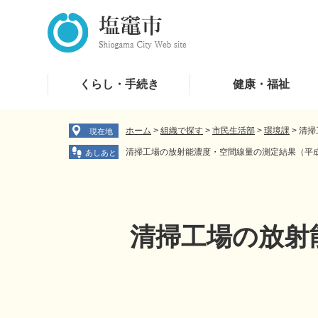
ペ
メ
ー
ニ
ジ
ュ
の
ー
先
を
くらし・手続き
健康・福祉
頭
飛
で
ば
す
し
ホーム
>
組織で探す
>
市民生活部
>
環境課
>
清掃
現在地
。
て
清掃工場の放射能濃度・空間線量の測定結果（平成
本
文
へ
清掃工場の放射