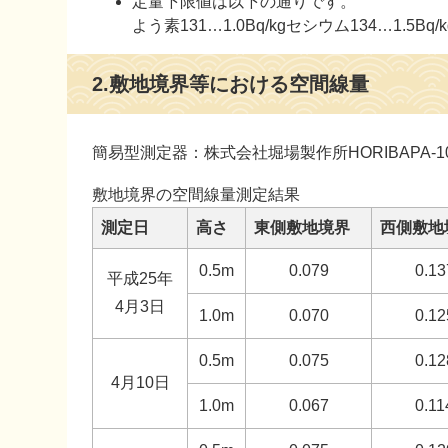
定量下限値は以下の通りです。
よう素131…1.0Bq/kgセシウム134…1.5Bq/k
2.敷地境界等における空間線量
簡易型測定器：株式会社堀場製作所HORIBAPA-10
敷地境界の空間線量測定結果
測定日
高さ
東側敷地境界
西側敷地
0.5m
0.079
0.13
平成25年
4月3日
1.0m
0.070
0.12
0.5m
0.075
0.12
4月10日
1.0m
0.067
0.11