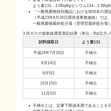
よう素131…1.0Bq/kgセシウム134…1.5Bq/k
「一般廃棄物焼却施設における焼却灰の測
（平成23年6月28日環境省事務連絡）では、8
一般廃棄物最終処分場（管理型最終処分場
3.排ガスの放射線濃度測定結果（単位：Bq/立方
試料採取日
よう素131
平成24年7月26日
不検出
8月14日
不検出
9月5日
不検出
10月15日
不検出
11月5日
不検出
不検出とは、定量下限値未満であることを