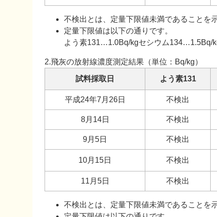
不検出とは、定量下限値未満であることを
定量下限値は以下の通りです。
よう素131…1.0Bq/kgセシウム134…1.5Bq/k
2.飛灰の放射線濃度測定結果（単位：Bq/kg）
試料採取日
よう素131
平成24年7月26日
不検出
8月14日
不検出
9月5日
不検出
10月15日
不検出
11月5日
不検出
不検出とは、定量下限値未満であることを
定量下限値は以下の通りです。