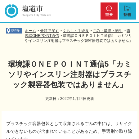
ペ
メ
重
新
ー
ニ
要
着
ジ
ュ
の
ー
先
を
ホーム
>
分類で探す
>
くらし・手続き
>
ごみ・環境・衛生
>
環
現在地
頭
飛
境課ONEPOINT通信
>
環境課ＯＮＥＰＯＩＮＴ通信5「カミソリ
やインスリン注射器はプラスチック製容器包装ではありません」
で
ば
す
し
。
て
本
環境課ＯＮＥＰＯＩＮＴ通信5「カミ
文
ソリやインスリン注射器はプラスチ
へ
ック製容器包装ではありません」
更新日：2022年1月24日更新
本
文
プラスチック容器包装として収集されるごみの中には、リサイク
ルできないものが含まれていることがあるため、手選別で取り除