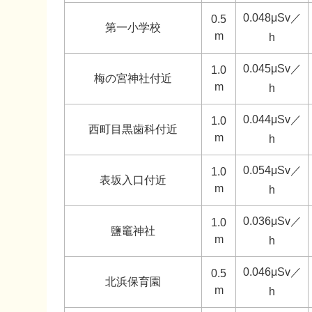
0.048μSv／
0.5
第一小学校
m
h
0.045μSv／
1.0
梅の宮神社付近
m
h
0.044μSv／
1.0
西町目黒歯科付近
m
h
0.054μSv／
1.0
表坂入口付近
m
h
0.036μSv／
1.0
鹽竈神社
m
h
0.046μSv／
0.5
北浜保育園
m
h