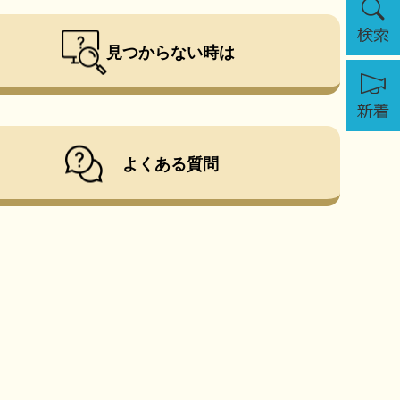
索
見つからない時は
新
着
よくある質問