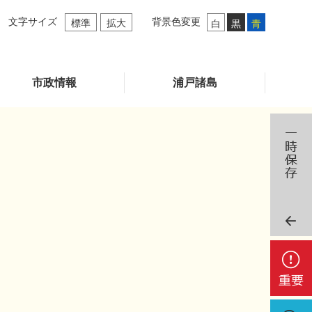
文字サイズ
背景色変更
標準
拡大
白
黒
青
市政情報
浦戸諸島
重
要
検