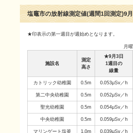
本
塩竈市の放射線測定値(週間1回測定)9月
文
★印表示の第一週目が週始めとなります。
月曜
★9月3日
測定
施設名
1週目の
高さ
線量
カトリック幼稚園
0.5m
0.053μSv／h
第二中央幼稚園
0.5m
0.052μSv／h
聖光幼稚園
0.5m
0.054μSv／h
中央幼稚園
0.5m
0.059μSv／h
マリンゲート塩釜
1.0m
0.039μSv／h