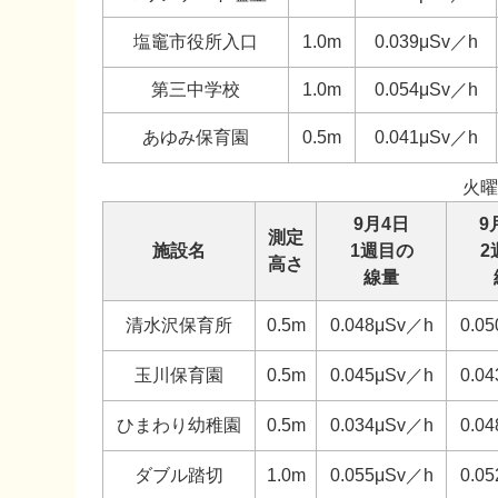
塩竈市役所入口
1.0m
0.039μSv／h
第三中学校
1.0m
0.054μSv／h
あゆみ保育園
0.5m
0.041μSv／h
火曜
9月4日
9
測定
施設名
1週目の
2
高さ
線量
清水沢保育所
0.5m
0.048μSv／h
0.0
玉川保育園
0.5m
0.045μSv／h
0.0
ひまわり幼稚園
0.5m
0.034μSv／h
0.0
ダブル踏切
1.0m
0.055μSv／h
0.0