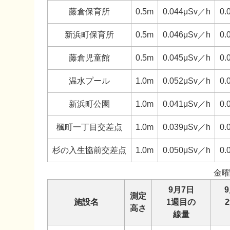
藤倉保育所
0.5m
0.044μSv／h
0.
新浜町保育所
0.5m
0.046μSv／h
0.
藤倉児童館
0.5m
0.045μSv／h
0.
温水プール
1.0m
0.052μSv／h
0.
新浜町公園
1.0m
0.041μSv／h
0.
楓町一丁目交差点
1.0m
0.039μSv／h
0.
杉の入生協前交差点
1.0m
0.050μSv／h
0.
金曜
9月7日
測定
施設名
1週目の
高さ
線量