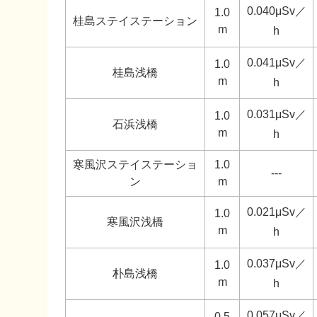
0.040μSv／
1.0
桂島ステイステーション
m
h
0.041μSv／
1.0
桂島浅橋
m
h
0.031μSv／
1.0
石浜浅橋
m
h
寒風沢ステイステーショ
1.0
---
ン
m
0.021μSv／
1.0
寒風沢浅橋
m
h
0.037μSv／
1.0
朴島浅橋
m
h
0.057μSv／
0.5