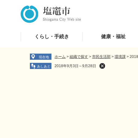
ペ
メ
ー
ニ
ジ
ュ
の
ー
先
を
くらし・手続き
健康・福祉
頭
飛
で
ば
す
し
ホーム
>
組織で探す
>
市民生活部
>
環境課
>
201
現在地
。
て
2018年9月3日～9月28日
本
文
へ