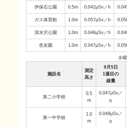
伊保石公園
0.5m
0.042μSv／h
0.0
ガス体育館
1.0m
0.057μSv／h
0.0
清水沢公園
1.0m
0.046μSv／h
0.0
杏友園
1.0m
0.047μSv／h
0.0
水曜
9月5日
測定
施設名
1週目の
高さ
線量
0.047μSv／
0.5
第二小学校
m
h
0.049μSv／
1.0
第一中学校
m
h