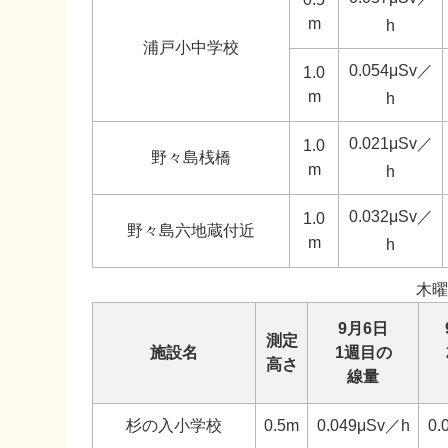
m
h
浦戸小中学校
0.054μSv／
1.0
m
h
0.021μSv／
1.0
野々島桟橋
m
h
0.032μSv／
1.0
野々島六地蔵付近
m
h
木曜
9月6日
測定
施設名
1週目の
高さ
線量
杉の入小学校
0.5m
0.049μSv／h
0.