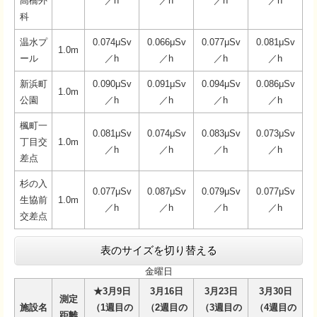
高橋外
／h
／h
／h
／h
科
温水プ
0.074μSv
0.066μSv
0.077μSv
0.081μSv
1.0m
ール
／h
／h
／h
／h
新浜町
0.090μSv
0.091μSv
0.094μSv
0.086μSv
1.0m
公園
／h
／h
／h
／h
楓町一
0.081μSv
0.074μSv
0.083μSv
0.073μSv
丁目交
1.0m
／h
／h
／h
／h
差点
杉の入
0.077μSv
0.087μSv
0.079μSv
0.077μSv
生協前
1.0m
／h
／h
／h
／h
交差点
表のサイズを切り替える
金曜日
★3月9日
3月16日
3月23日
3月30日
測定
施設名
（1週目の
（2週目の
（3週目の
（4週目の
距離