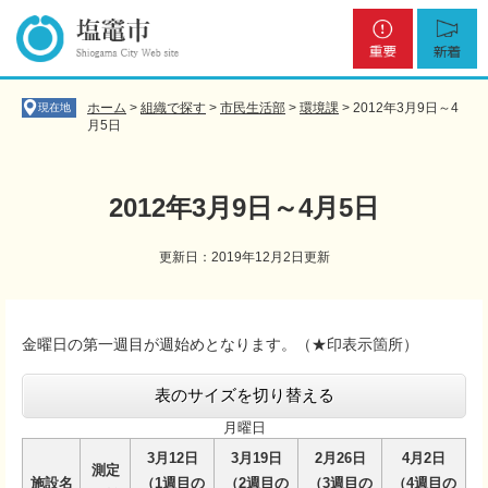
ペ
メ
重
新
ー
ニ
要
着
ジ
ュ
の
ー
先
を
ホーム
>
組織で探す
>
市民生活部
>
環境課
>
2012年3月9日～4
現在地
頭
飛
月5日
で
ば
す
し
。
て
2012年3月9日～4月5日
本
文
更新日：2019年12月2日更新
へ
本
文
金曜日の第一週目が週始めとなります。（★印表示箇所）
表のサイズを切り替える
月曜日
3月12日
3月19日
2月26日
4月2日
測定
施設名
（1週目の
（2週目の
（3週目の
（4週目の