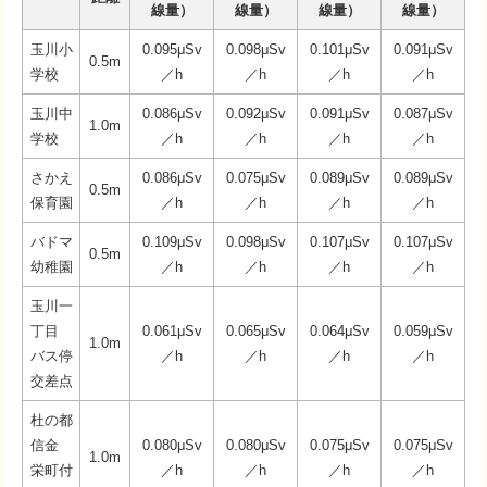
線量）
線量）
線量）
線量）
玉川小
0.095μSv
0.098μSv
0.101μSv
0.091μSv
0.5m
学校
／h
／h
／h
／h
玉川中
0.086μSv
0.092μSv
0.091μSv
0.087μSv
1.0m
学校
／h
／h
／h
／h
さかえ
0.086μSv
0.075μSv
0.089μSv
0.089μSv
0.5m
保育園
／h
／h
／h
／h
バドマ
0.109μSv
0.098μSv
0.107μSv
0.107μSv
0.5m
幼稚園
／h
／h
／h
／h
玉川一
丁目
0.061μSv
0.065μSv
0.064μSv
0.059μSv
1.0m
バス停
／h
／h
／h
／h
交差点
杜の都
信金
0.080μSv
0.080μSv
0.075μSv
0.075μSv
1.0m
栄町付
／h
／h
／h
／h