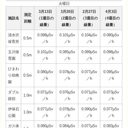
火曜日
3月13日
3月20日
2月27日
4月3日
測定
施設名
（1週目の
（2週目の
（3週目の
（4週目の
距離
線量）
線量）
線量）
線量）
清水沢
0.098μSv
0.101μSv
0.104μSv
0.080μSv
0.5m
保育所
／h
／h
／h
／h
玉川保
0.101μSv
0.085μSv
0.089μSv
0.098μSv
0.5m
育園
／h
／h
／h
／h
ひまわ
0.080μSv
0.078μSv
0.077μSv
0.095μSv
り幼稚
0.5m
／h
／h
／h
／h
園
ダブル
0.071μSv
0.076μSv
0.071μSv
0.073μSv
1.0m
踏切
／h
／h
／h
／h
伊保石
0.077μSv
0.078μSv
0.090μSv
0.077μSv
1.0m
公園
／h
／h
／h
／h
ガス体
0.080μSv
0.084μSv
0.077μSv
0.083μSv