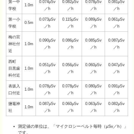
第一中
0.074μSv
0.082μSv
0.078μSv
0.081μSv
1.0m
学校
／h
／h
／h
／h
第一小
0.073μSv
0.115μSv
0.089μSv
0.061μSv
0.5m
学校
／h
／h
／h
／h
梅の宮
0.090μSv
0.086μSv
0.085μSv
0.087μSv
神社付
1.0m
／h
／h
／h
／h
近
西町
0.051μSv
0.056μSv
0.060μSv
0.047μSv
目黒歯
1.0m
／h
／h
／h
／h
科付近
表坂入
0.078μSv
0.078μSv
0.080μSv
0.091μSv
1.0m
口付近
／h
／h
／h
／h
鹽竈神
0.087μSv
0.060μSv
0.063μSv
0.082μSv
1.0m
社
／h
／h
／h
／h
測定値の単位は、「マイクロシーベルト毎時（μSv／h）」
です。