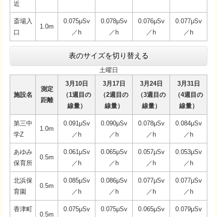
近
斎場入
0.075μSv
0.078μSv
0.076μSv
0.077μSv
1.0m
口
／h
／h
／h
／h
表のサイズを切り替える
土曜日
3月10日
3月17日
3月24日
3月31日
測定
施設名
（1週目の
（2週目の
（3週目の
（4週目の
距離
線量）
線量）
線量）
線量）
第三中
0.091μSv
0.090μSv
0.078μSv
0.084μSv
1.0m
学Z
／h
／h
／h
／h
あゆみ
0.061μSv
0.065μSv
0.057μSv
0.053μSv
0.5m
保育所
／h
／h
／h
／h
北浜保
0.085μSv
0.086μSv
0.077μSv
0.077μSv
0.5m
育園
／h
／h
／h
／h
香津町
0.075μSv
0.075μSv
0.065μSv
0.079μSv
0.5m