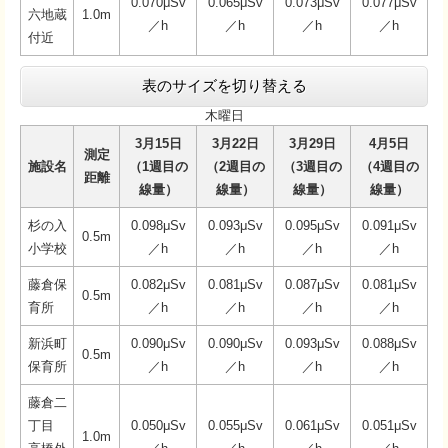
0.070μSv
0.065μSv
0.073μSv
0.077μSv
六地蔵
1.0m
／h
／h
／h
／h
付近
表のサイズを切り替える
木曜日
3月15日
3月22日
3月29日
4月5日
測定
施設名
（1週目の
（2週目の
（3週目の
（4週目の
距離
線量）
線量）
線量）
線量）
杉の入
0.098μSv
0.093μSv
0.095μSv
0.091μSv
0.5m
小学校
／h
／h
／h
／h
藤倉保
0.082μSv
0.081μSv
0.087μSv
0.081μSv
0.5m
育所
／h
／h
／h
／h
新浜町
0.090μSv
0.090μSv
0.093μSv
0.088μSv
0.5m
保育所
／h
／h
／h
／h
藤倉二
丁目
0.050μSv
0.055μSv
0.061μSv
0.051μSv
1.0m