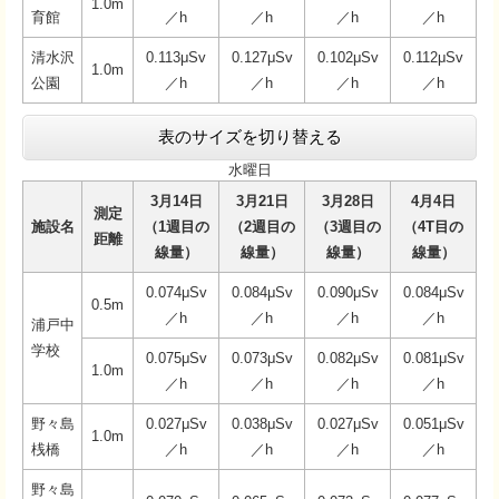
1.0m
育館
／h
／h
／h
／h
清水沢
0.113μSv
0.127μSv
0.102μSv
0.112μSv
1.0m
公園
／h
／h
／h
／h
表のサイズを切り替える
水曜日
3月14日
3月21日
3月28日
4月4日
測定
施設名
（1週目の
（2週目の
（3週目の
（4T目の
距離
線量）
線量）
線量）
線量）
0.074μSv
0.084μSv
0.090μSv
0.084μSv
0.5m
／h
／h
／h
／h
浦戸中
学校
0.075μSv
0.073μSv
0.082μSv
0.081μSv
1.0m
／h
／h
／h
／h
野々島
0.027μSv
0.038μSv
0.027μSv
0.051μSv
1.0m
桟橋
／h
／h
／h
／h
野々島