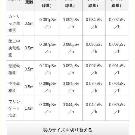
距離
線量）
線量）
線量）
線量）
カトリ
0.081μSv
0.092μSv
0.084μSv
0.097μSv
ック幼
0.5m
／h
／h
／h
／h
稚園
第二中
0.097μSv
0.098μSv
0.096μSv
0.097μSv
央幼稚
0.5m
／h
／h
／h
／h
園
聖光幼
0.101μSv
0.092μSv
0.097μSv
0.091μSv
0.5m
稚園
／h
／h
／h
／h
中央幼
0.096μSv
0.081μSv
0.079μSv
0.083μSv
0.5m
稚園
／h
／h
／h
／h
マリン
0.039μSv
0.044μSv
0.042μSv
0.039μSv
ゲート
1.0m
／h
／h
／h
／h
塩釜
表のサイズを切り替える