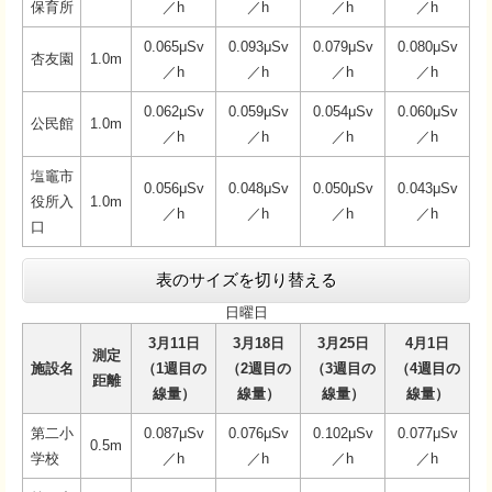
保育所
／h
／h
／h
／h
0.065μSv
0.093μSv
0.079μSv
0.080μSv
杏友園
1.0m
／h
／h
／h
／h
0.062μSv
0.059μSv
0.054μSv
0.060μSv
公民館
1.0m
／h
／h
／h
／h
塩竈市
0.056μSv
0.048μSv
0.050μSv
0.043μSv
役所入
1.0m
／h
／h
／h
／h
口
表のサイズを切り替える
日曜日
3月11日
3月18日
3月25日
4月1日
測定
施設名
（1週目の
（2週目の
（3週目の
（4週目の
距離
線量）
線量）
線量）
線量）
第二小
0.087μSv
0.076μSv
0.102μSv
0.077μSv
0.5m
学校
／h
／h
／h
／h