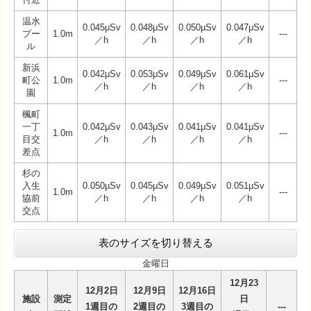
温水
0.045μSv
0.048μSv
0.050μSv
0.047μSv
プー
1.0m
---
／h
／h
／h
／h
ル
新浜
0.042μSv
0.053μSv
0.049μSv
0.061μSv
町公
1.0m
---
／h
／h
／h
／h
園
楓町
一丁
0.042μSv
0.043μSv
0.041μSv
0.041μSv
1.0m
---
目交
／h
／h
／h
／h
差点
杉の
入生
0.050μSv
0.045μSv
0.049μSv
0.051μSv
1.0m
---
協前
／h
／h
／h
／h
交点
表のサイズを切り替える
金曜日
12月23
12月2日
12月9日
12月16日
施設
測定
日
1週目の
2週目の
3週目の
---