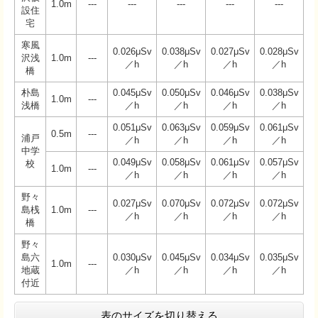
1.0m
---
---
---
---
---
設住
宅
寒風
0.026μSv
0.038μSv
0.027μSv
0.028μSv
沢浅
1.0m
---
／h
／h
／h
／h
橋
朴島
0.045μSv
0.050μSv
0.046μSv
0.038μSv
1.0m
---
浅橋
／h
／h
／h
／h
0.051μSv
0.063μSv
0.059μSv
0.061μSv
0.5m
---
浦戸
／h
／h
／h
／h
中学
0.049μSv
0.058μSv
0.061μSv
0.057μSv
校
1.0m
---
／h
／h
／h
／h
野々
0.027μSv
0.070μSv
0.072μSv
0.072μSv
島桟
1.0m
---
／h
／h
／h
／h
橋
野々
島六
0.030μSv
0.045μSv
0.034μSv
0.035μSv
1.0m
---
地蔵
／h
／h
／h
／h
付近
表のサイズを切り替える