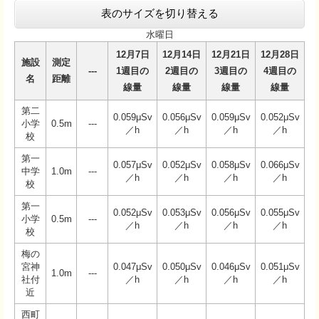
表のサイズを切り替える
水曜日
12月7日
12月14日
12月21日
12月28日
施設
測定
---
1週目の
2週目の
3週目の
4週目の
名
距離
線量
線量
線量
線量
第二
0.059μSv
0.056μSv
0.059μSv
0.052μSv
小学
0.5m
---
／h
／h
／h
／h
校
第一
0.057μSv
0.052μSv
0.058μSv
0.066μSv
中学
1.0m
---
／h
／h
／h
／h
校
第一
0.052μSv
0.053μSv
0.056μSv
0.055μSv
小学
0.5m
---
／h
／h
／h
／h
校
梅の
宮神
0.047μSv
0.050μSv
0.046μSv
0.051μSv
1.0m
---
社付
／h
／h
／h
／h
近
西町