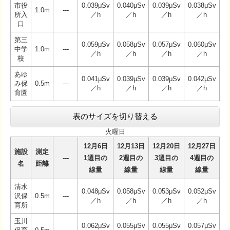
市役
0.039μSv
0.040μSv
0.039μSv
0.038μSv
1.0m
---
所入
／h
／h
／h
／h
口
第三
0.059μSv
0.058μSv
0.057μSv
0.060μSv
中学
1.0m
---
／h
／h
／h
／h
校
あゆ
0.041μSv
0.039μSv
0.039μSv
0.042μSv
み保
0.5m
---
／h
／h
／h
／h
育園
表のサイズを切り替える
火曜日
12月6日
12月13日
12月20日
12月27日
施設
測定
---
1週目の
2週目の
3週目の
4週目の
名
距離
線量
線量
線量
線量
清水
0.048μSv
0.058μSv
0.053μSv
0.052μSv
沢保
0.5m
---
／h
／h
／h
／h
育所
玉川
0.062μSv
0.055μSv
0.055μSv
0.057μSv