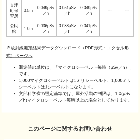
香津
0.049μSv
0.051μSv
0.049μSv
町保
0.5m
---
---
／h
／h
／h
育所
公民
0.036μSv
0.038μSv
0.041μSv
1.0m
---
---
館
／h
／h
／h
※放射線測定結果データダウンロード（PDF形式・エクセル形
式）ページへ
測定値の単位は、「マイクロシーベルト毎時（μSv／h）」
です。
1,000マイクロシーベルトは1ミリシーベルト、1,000ミリ
シーベルトは1シーベルトになります。
文部科学省の暫定基準では、屋外活動の制限は、1.0(μSv
／h)マイクロシーベルト毎時以上の場合としております。
このページに関するお問い合わせ