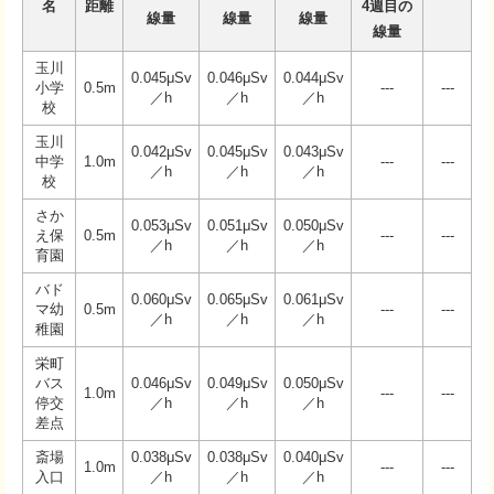
名
距離
4週目の
線量
線量
線量
線量
玉川
0.045μSv
0.046μSv
0.044μSv
小学
0.5m
---
---
／h
／h
／h
校
玉川
0.042μSv
0.045μSv
0.043μSv
中学
1.0m
---
---
／h
／h
／h
校
さか
0.053μSv
0.051μSv
0.050μSv
え保
0.5m
---
---
／h
／h
／h
育園
バド
0.060μSv
0.065μSv
0.061μSv
マ幼
0.5m
---
---
／h
／h
／h
稚園
栄町
バス
0.046μSv
0.049μSv
0.050μSv
1.0m
---
---
停交
／h
／h
／h
差点
斎場
0.038μSv
0.038μSv
0.040μSv
1.0m
---
---
入口
／h
／h
／h