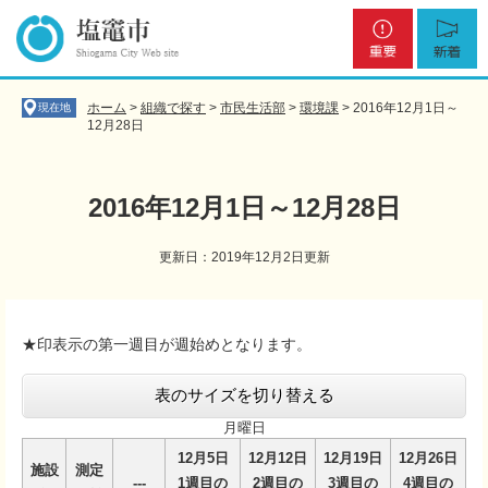
ペ
メ
重
新
ー
ニ
要
着
ジ
ュ
の
ー
先
を
ホーム
>
組織で探す
>
市民生活部
>
環境課
>
2016年12月1日～
現在地
頭
飛
12月28日
で
ば
す
し
。
て
2016年12月1日～12月28日
本
文
更新日：2019年12月2日更新
へ
本
文
★印表示の第一週目が週始めとなります。
表のサイズを切り替える
月曜日
12月5日
12月12日
12月19日
12月26日
施設
測定
---
1週目の
2週目の
3週目の
4週目の