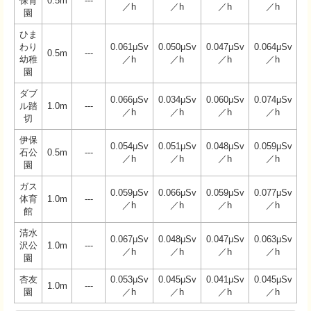
保育
0.5m
---
／h
／h
／h
／h
園
ひま
わり
0.061μSv
0.050μSv
0.047μSv
0.064μSv
0.5m
---
幼稚
／h
／h
／h
／h
園
ダブ
0.066μSv
0.034μSv
0.060μSv
0.074μSv
ル踏
1.0m
---
／h
／h
／h
／h
切
伊保
0.054μSv
0.051μSv
0.048μSv
0.059μSv
石公
0.5m
---
／h
／h
／h
／h
園
ガス
0.059μSv
0.066μSv
0.059μSv
0.077μSv
体育
1.0m
---
／h
／h
／h
／h
館
清水
0.067μSv
0.048μSv
0.047μSv
0.063μSv
沢公
1.0m
---
／h
／h
／h
／h
園
杏友
0.053μSv
0.045μSv
0.041μSv
0.045μSv
1.0m
---
園
／h
／h
／h
／h