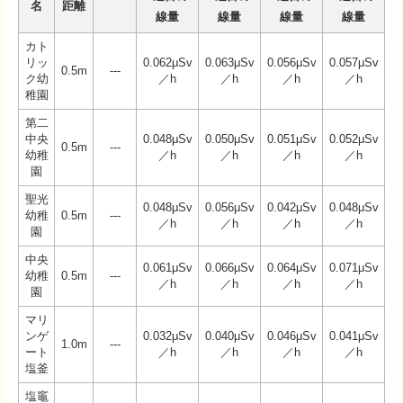
名
距離
線量
線量
線量
線量
カト
リッ
0.062μSv
0.063μSv
0.056μSv
0.057μSv
0.5m
---
ク幼
／h
／h
／h
／h
稚園
第二
中央
0.048μSv
0.050μSv
0.051μSv
0.052μSv
0.5m
---
幼稚
／h
／h
／h
／h
園
聖光
0.048μSv
0.056μSv
0.042μSv
0.048μSv
幼稚
0.5m
---
／h
／h
／h
／h
園
中央
0.061μSv
0.066μSv
0.064μSv
0.071μSv
幼稚
0.5m
---
／h
／h
／h
／h
園
マリ
ンゲ
0.032μSv
0.040μSv
0.046μSv
0.041μSv
1.0m
---
ート
／h
／h
／h
／h
塩釜
塩竈