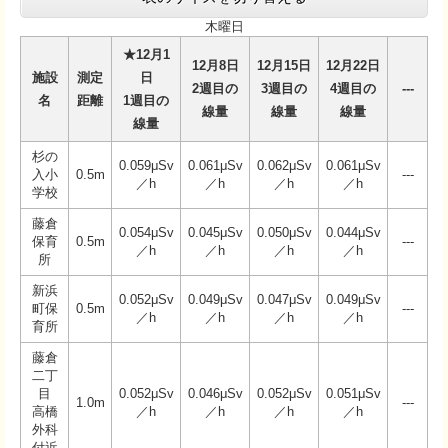
木曜日
★12月1
12月8日
12月15日
12月22日
施設
測定
日
2週目の
3週目の
4週目の
---
名
距離
1週目の
線量
線量
線量
線量
杉の
0.059μSv
0.061μSv
0.062μSv
0.061μSv
入小
0.5m
---
／h
／h
／h
／h
学校
藤倉
0.054μSv
0.045μSv
0.050μSv
0.044μSv
保育
0.5m
---
／h
／h
／h
／h
所
新浜
0.052μSv
0.049μSv
0.047μSv
0.049μSv
町保
0.5m
---
／h
／h
／h
／h
育所
藤倉
二丁
目
0.052μSv
0.046μSv
0.052μSv
0.051μSv
1.0m
---
高橋
／h
／h
／h
／h
外科
付近