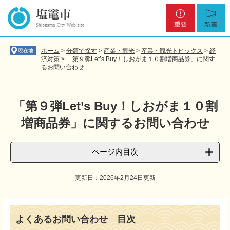
ペ
メ
重
新
ー
ニ
要
着
ジ
ュ
の
ー
先
を
ホーム
>
分類で探す
>
産業・観光
>
産業・観光トピックス
>
経
現在地
頭
飛
済対策
>
「第９弾Let’s Buy！しおがま１０割増商品券」に関す
るお問い合わせ
で
ば
す
し
。
て
本
「第９弾Let’s Buy！しおがま１０割
文
増商品券」に関するお問い合わせ
へ
ページ内目次
更新日：2026年2月24日更新
本
文
よくあるお問い合わせ 目次