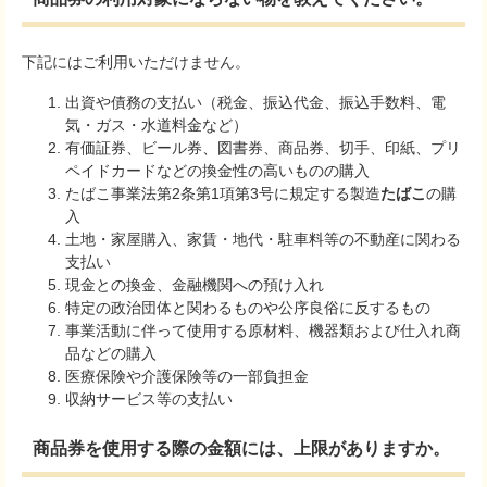
下記にはご利用いただけません。
出資や債務の支払い（税金、振込代金、振込手数料、電
気・ガス・水道料金など）
有価証券、ビール券、図書券、商品券、切手、印紙、プリ
ペイドカードなどの換金性の高いものの購入
たばこ事業法第2条第1項第3号に規定する製造
たばこ
の購
入
土地・家屋購入、家賃・地代・駐車料等の不動産に関わる
支払い
現金との換金、金融機関への預け入れ
特定の政治団体と関わるものや公序良俗に反するもの
事業活動に伴って使用する原材料、機器類および仕入れ商
品などの購入
医療保険や介護保険等の一部負担金
収納サービス等の支払い
商品券を使用する際の金額には、上限がありますか。