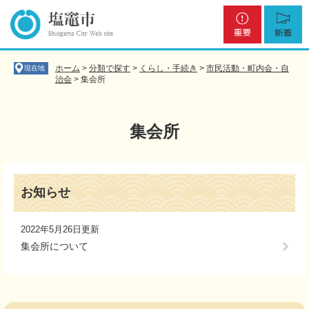
ペ
メ
重
新
ー
ニ
要
着
ジ
ュ
の
ー
先
を
ホーム
>
分類で探す
>
くらし・手続き
>
市民活動・町内会・自
現在地
頭
飛
治会
>
集会所
で
ば
す
し
。
て
集会所
本
文
へ
本
文
お知らせ
2022年5月26日更新
集会所について