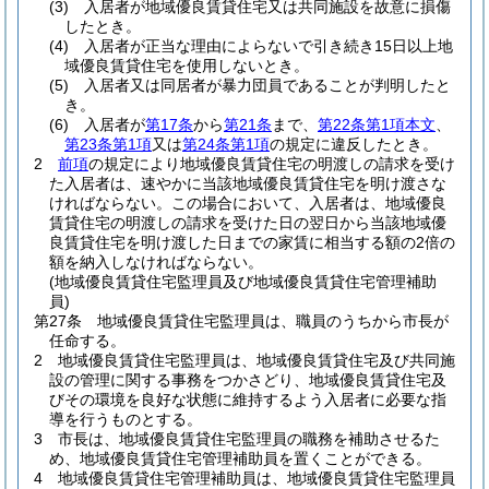
(3)
入居者が地域優良賃貸住宅又は共同施設を故意に損傷
したとき。
(4)
入居者が正当な理由によらないで引き続き15日以上地
域優良賃貸住宅を使用しないとき。
(5)
入居者又は同居者が暴力団員であることが判明したと
き。
(6)
入居者が
第17条
から
第21条
まで、
第22条第1項本文
、
第23条第1項
又は
第24条第1項
の規定に違反したとき。
2
前項
の規定により地域優良賃貸住宅の明渡しの請求を受け
た入居者は、速やかに当該地域優良賃貸住宅を明け渡さな
ければならない。
この場合において、入居者は、地域優良
賃貸住宅の明渡しの請求を受けた日の翌日から当該地域優
良賃貸住宅を明け渡した日までの家賃に相当する額の2倍の
額を納入しなければならない。
(地域優良賃貸住宅監理員及び地域優良賃貸住宅管理補助
員)
第27条
地域優良賃貸住宅監理員は、職員のうちから市長が
任命する。
2
地域優良賃貸住宅監理員は、地域優良賃貸住宅及び共同施
設の管理に関する事務をつかさどり、地域優良賃貸住宅及
びその環境を良好な状態に維持するよう入居者に必要な指
導を行うものとする。
3
市長は、地域優良賃貸住宅監理員の職務を補助させるた
め、地域優良賃貸住宅管理補助員を置くことができる。
4
地域優良賃貸住宅管理補助員は、地域優良賃貸住宅監理員