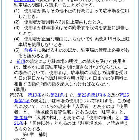
駐車場の明渡しを請求することができる。
(1)
使用者が偽りその他不正の行為によって駐車場を使用
したとき。
(2)
使用者が使用料を3月以上滞納したとき。
(3)
使用者が駐車場又はその附帯する設備を故意に損傷し
たとき。
(4)
使用者が正当な理由によらないで引き続き15日以上駐
車場を使用しないとき。
(5)
前各号
に掲げるもののほか、駐車場の管理上必要があ
ると認めるとき。
2
前項
の規定により駐車場の明渡しの請求を受けた使用者
は、速やかに当該駐車場を明け渡さなければならない。
こ
の場合において、使用者は、駐車場の明渡しの請求を受け
た日の翌日から当該駐車場を明け渡した日までの使用料に
相当する額の2倍の額を納入しなければならない。
(準用)
第37条
第19条
から
第21条
まで、
第22条第1項本文
及び
第25
条第1項
の規定は、駐車場の使用について準用する。
この場
合において、これらの規定中「入居者」とあるのは「使用
者」と、「地域優良賃貸住宅」とあるのは「駐車場」と、
第20条
中「入居の権利」とあるのは「使用の権利」と、
第
21条
中「居住以外」とあるのは「駐車場以外」と読み替え
るものとする。
第6章
補則