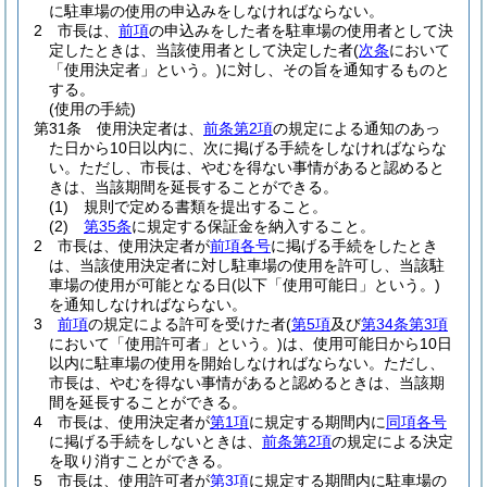
に駐車場の使用の申込みをしなければならない。
2
市長は、
前項
の申込みをした者を駐車場の使用者として決
定したときは、当該使用者として決定した者
(
次条
において
「使用決定者」という。)
に対し、その旨を通知するものと
する。
(使用の手続)
第31条
使用決定者は、
前条第2項
の規定による通知のあっ
た日から10日以内に、次に掲げる手続をしなければならな
い。
ただし、市長は、やむを得ない事情があると認めると
きは、当該期間を延長することができる。
(1)
規則で定める書類を提出すること。
(2)
第35条
に規定する保証金を納入すること。
2
市長は、使用決定者が
前項各号
に掲げる手続をしたとき
は、当該使用決定者に対し駐車場の使用を許可し、当該駐
車場の使用が可能となる日
(以下「使用可能日」という。)
を通知しなければならない。
3
前項
の規定による許可を受けた者
(
第5項
及び
第34条第3項
において「使用許可者」という。)
は、使用可能日から10日
以内に駐車場の使用を開始しなければならない。
ただし、
市長は、やむを得ない事情があると認めるときは、当該期
間を延長することができる。
4
市長は、使用決定者が
第1項
に規定する期間内に
同項各号
に掲げる手続をしないときは、
前条第2項
の規定による決定
を取り消すことができる。
5
市長は、使用許可者が
第3項
に規定する期間内に駐車場の