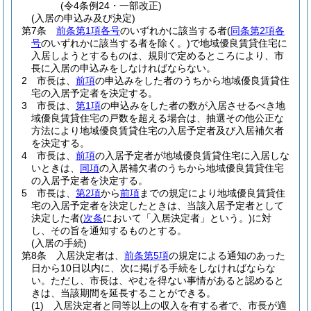
(令4条例24・一部改正)
(入居の申込み及び決定)
第7条
前条第1項各号
のいずれかに該当する者
(
同条第2項各
号
のいずれかに該当する者を除く。)
で地域優良賃貸住宅に
入居しようとするものは、規則で定めるところにより、市
長に入居の申込みをしなければならない。
2
市長は、
前項
の申込みをした者のうちから地域優良賃貸住
宅の入居予定者を決定する。
3
市長は、
第1項
の申込みをした者の数が入居させるべき地
域優良賃貸住宅の戸数を超える場合は、抽選その他公正な
方法により地域優良賃貸住宅の入居予定者及び入居補欠者
を決定する。
4
市長は、
前項
の入居予定者が地域優良賃貸住宅に入居しな
いときは、
同項
の入居補欠者のうちから地域優良賃貸住宅
の入居予定者を決定する。
5
市長は、
第2項
から
前項
までの規定により地域優良賃貸住
宅の入居予定者を決定したときは、当該入居予定者として
決定した者
(
次条
において「入居決定者」という。)
に対
し、その旨を通知するものとする。
(入居の手続)
第8条
入居決定者は、
前条第5項
の規定による通知のあった
日から10日以内に、次に掲げる手続をしなければならな
い。
ただし、市長は、やむを得ない事情があると認めると
きは、当該期間を延長することができる。
(1)
入居決定者と同等以上の収入を有する者で、市長が適