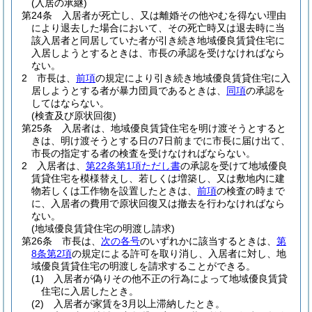
(入居の承継)
第24条
入居者が死亡し、又は離婚その他やむを得ない理由
により退去した場合において、その死亡時又は退去時に当
該入居者と同居していた者が引き続き地域優良賃貸住宅に
入居しようとするときは、市長の承認を受けなければなら
ない。
2
市長は、
前項
の規定により引き続き地域優良賃貸住宅に入
居しようとする者が暴力団員であるときは、
同項
の承認を
してはならない。
(検査及び原状回復)
第25条
入居者は、地域優良賃貸住宅を明け渡そうとすると
きは、明け渡そうとする日の7日前までに市長に届け出て、
市長の指定する者の検査を受けなければならない。
2
入居者は、
第22条第1項ただし書
の承認を受けて地域優良
賃貸住宅を模様替えし、若しくは増築し、又は敷地内に建
物若しくは工作物を設置したときは、
前項
の検査の時まで
に、入居者の費用で原状回復又は撤去を行わなければなら
ない。
(地域優良賃貸住宅の明渡し請求)
第26条
市長は、
次の各号
のいずれかに該当するときは、
第
8条第2項
の規定による許可を取り消し、入居者に対し、地
域優良賃貸住宅の明渡しを請求することができる。
(1)
入居者が偽りその他不正の行為によって地域優良賃貸
住宅に入居したとき。
(2)
入居者が家賃を3月以上滞納したとき。