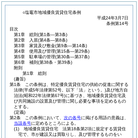
○塩竈市地域優良賃貸住宅条例
平成24年3月7日
条例第14号
目次
第1章
総則
(第1条―第3条)
第2章
入居
(第4条―第8条)
第3章
家賃及び敷金
(第9条―第14条)
第4章
使用及び管理
(第15条―第29条)
第5章
駐車場の管理
(第30条―第37条)
第6章
補則
(第38条・第39条)
附則
第1章
総則
(趣旨)
第1条
この条例は、特定優良賃貸住宅の供給の促進に関する
法律
(平成5年法律第52号。以下「法」という。)
及び地方自
治法
(昭和22年法律第67号)
に基づき、地域優良賃貸住宅及
び共同施設の設置及び管理に関し必要な事項を定めるもの
とする。
(定義)
第2条
この条例において、
次の各号
に掲げる用語の意義は、
当該各号
に定めるところによる。
(1)
地域優良賃貸住宅 法第18条第2項に規定する賃貸住
宅で、市が建設又は買取りし、及び管理するものをい