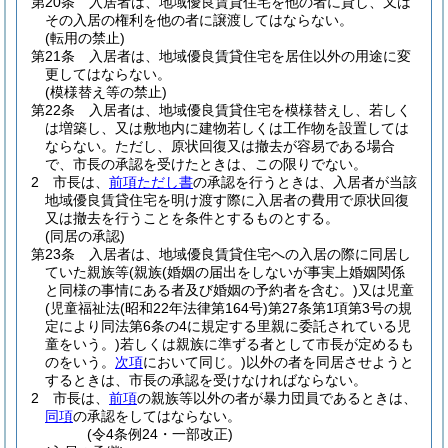
第20条
入居者は、地域優良賃貸住宅を他の者に貸し、又は
その入居の権利を他の者に譲渡してはならない。
(転用の禁止)
第21条
入居者は、地域優良賃貸住宅を居住以外の用途に変
更してはならない。
(模様替え等の禁止)
第22条
入居者は、地域優良賃貸住宅を模様替えし、若しく
は増築し、又は敷地内に建物若しくは工作物を設置しては
ならない。
ただし、原状回復又は撤去が容易である場合
で、市長の承認を受けたときは、この限りでない。
2
市長は、
前項ただし書
の承認を行うときは、入居者が当該
地域優良賃貸住宅を明け渡す際に入居者の費用で原状回復
又は撤去を行うことを条件とするものとする。
(同居の承認)
第23条
入居者は、地域優良賃貸住宅への入居の際に同居し
ていた親族等
(親族
(婚姻の届出をしないが事実上婚姻関係
と同様の事情にある者及び婚姻の予約者を含む。)
又は児童
(児童福祉法
(昭和22年法律第164号)
第27条第1項第3号の規
定により同法第6条の4に規定する里親に委託されている児
童をいう。)
若しくは親族に準ずる者として市長が定めるも
のをいう。
次項
において同じ。)
以外の者を同居させようと
するときは、市長の承認を受けなければならない。
2
市長は、
前項
の親族等以外の者が暴力団員であるときは、
同項
の承認をしてはならない。
(令4条例24・一部改正)