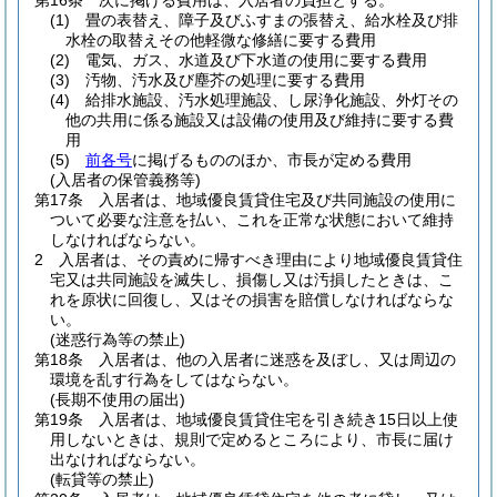
第16条
次に掲げる費用は、入居者の負担とする。
(1)
畳の表替え、障子及びふすまの張替え、給水栓及び排
水栓の取替えその他軽微な修繕に要する費用
(2)
電気、ガス、水道及び下水道の使用に要する費用
(3)
汚物、汚水及び塵芥の処理に要する費用
(4)
給排水施設、汚水処理施設、し尿浄化施設、外灯その
他の共用に係る施設又は設備の使用及び維持に要する費
用
(5)
前各号
に掲げるもののほか、市長が定める費用
(入居者の保管義務等)
第17条
入居者は、地域優良賃貸住宅及び共同施設の使用に
ついて必要な注意を払い、これを正常な状態において維持
しなければならない。
2
入居者は、その責めに帰すべき理由により地域優良賃貸住
宅又は共同施設を滅失し、損傷し又は汚損したときは、こ
れを原状に回復し、又はその損害を賠償しなければならな
い。
(迷惑行為等の禁止)
第18条
入居者は、他の入居者に迷惑を及ぼし、又は周辺の
環境を乱す行為をしてはならない。
(長期不使用の届出)
第19条
入居者は、地域優良賃貸住宅を引き続き15日以上使
用しないときは、規則で定めるところにより、市長に届け
出なければならない。
(転貸等の禁止)