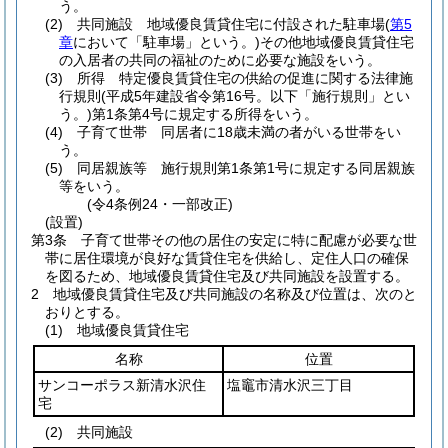
う。
(2)
共同施設 地域優良賃貸住宅に付設された駐車場
(
第5
章
において「駐車場」という。)
その他地域優良賃貸住宅
の入居者の共同の福祉のために必要な施設をいう。
(3)
所得 特定優良賃貸住宅の供給の促進に関する法律施
行規則
(平成5年建設省令第16号。以下「施行規則」とい
う。)
第1条第4号に規定する所得をいう。
(4)
子育て世帯 同居者に18歳未満の者がいる世帯をい
う。
(5)
同居親族等 施行規則第1条第1号に規定する同居親族
等をいう。
(令4条例24・一部改正)
(設置)
第3条
子育て世帯その他の居住の安定に特に配慮が必要な世
帯に居住環境が良好な賃貸住宅を供給し、定住人口の確保
を図るため、地域優良賃貸住宅及び共同施設を設置する。
2
地域優良賃貸住宅及び共同施設の名称及び位置は、次のと
おりとする。
(1)
地域優良賃貸住宅
名称
位置
サンコーポラス新清水沢住
塩竈市清水沢三丁目
宅
(2)
共同施設