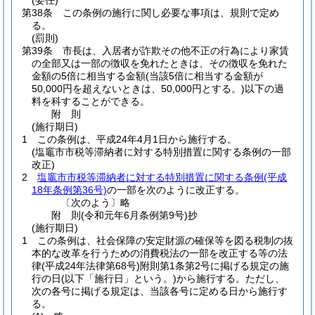
(委任)
第38条
この条例の施行に関し必要な事項は、規則で定め
る。
(罰則)
第39条
市長は、入居者が詐欺その他不正の行為により家賃
の全部又は一部の徴収を免れたときは、その徴収を免れた
金額の5倍に相当する金額
(当該5倍に相当する金額が
50,000円を超えないときは、50,000円とする。)
以下の過
料を科することができる。
附
則
(施行期日)
1
この条例は、平成24年4月1日から施行する。
(塩竈市市税等滞納者に対する特別措置に関する条例の一部
改正)
2
塩竈市市税等滞納者に対する特別措置に関する条例
(平成
18年条例第36号)
の一部を次のように改正する。
〔次のよう〕略
附
則
(令和元年6月
条例第9号)
抄
(施行期日)
1
この条例は、社会保障の安定財源の確保等を図る税制の抜
本的な改革を行うための消費税法の一部を改正する等の法
律
(平成24年法律第68号)
附則第1条第2号に掲げる規定の施
行の日
(以下「施行日」という。)
から施行する。
ただし、
次の各号に掲げる規定は、当該各号に定める日から施行す
る。