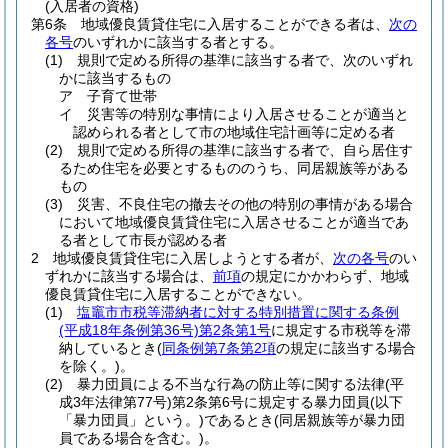
(入居者の資格)
第6条
地域優良賃貸住宅に入居することができる者は、
次の
各号
のいずれかに該当する者とする。
(1)
規則で定める所得の基準に該当する者で、次のいずれ
かに該当するもの
ア
子育て世帯
イ
災害等の特別な事情により入居させることが適当と
認められる者として市の地域住宅計画等に定める者
(2)
規則で定める所得の基準に該当する者で、自ら居住す
るため住宅を必要とするもののうち、同居親族等がある
もの
(3)
災害、不良住宅の撤去その他の特別の事情がある場合
において地域優良賃貸住宅に入居させることが適当であ
る者として市長が認める者
2
地域優良賃貸住宅に入居しようとする者が、
次の各号
のい
ずれかに該当する場合は、
前項
の規定にかかわらず、地域
優良賃貸住宅に入居することができない。
(1)
塩竈市市税等滞納者に対する特別措置に関する条例
(平成18年条例第36号)
第2条第1号
に規定する市税等を滞
納しているとき
(
同条例第7条第2項
の規定に該当する場合
を除く。)
。
(2)
暴力団員による不当な行為の防止等に関する法律
(平
成3年法律第77号)
第2条第6号に規定する暴力団員
(以下
「暴力団員」という。)
であるとき
(同居親族等が暴力団
員である場合を含む。)
。