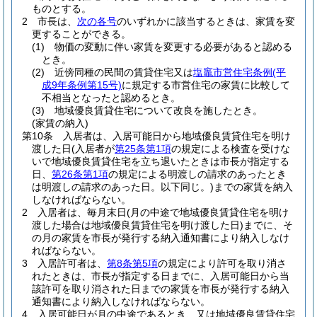
ものとする。
2
市長は、
次の各号
のいずれかに該当するときは、家賃を変
更することができる。
(1)
物価の変動に伴い家賃を変更する必要があると認める
とき。
(2)
近傍同種の民間の賃貸住宅又は
塩竈市営住宅条例
(平
成9年条例第15号)
に規定する市営住宅の家賃に比較して
不相当となったと認めるとき。
(3)
地域優良賃貸住宅について改良を施したとき。
(家賃の納入)
第10条
入居者は、入居可能日から地域優良賃貸住宅を明け
渡した日
(入居者が
第25条第1項
の規定による検査を受けな
いで地域優良賃貸住宅を立ち退いたときは市長が指定する
日、
第26条第1項
の規定による明渡しの請求のあったとき
は明渡しの請求のあった日。以下同じ。)
までの家賃を納入
しなければならない。
2
入居者は、毎月末日
(月の中途で地域優良賃貸住宅を明け
渡した場合は地域優良賃貸住宅を明け渡した日)
までに、そ
の月の家賃を市長が発行する納入通知書により納入しなけ
ればならない。
3
入居許可者は、
第8条第5項
の規定により許可を取り消さ
れたときは、市長が指定する日までに、入居可能日から当
該許可を取り消された日までの家賃を市長が発行する納入
通知書により納入しなければならない。
4
入居可能日が月の中途であるとき、又は地域優良賃貸住宅