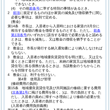
できないとき。
(4)
その他
前各号
に準ずる特別の事情があるとき。
2
前項
に規定するもののほか家賃の減免及び徴収猶予に関し
必要な事項は、規則で定める。
(敷金)
第14条
市長は、入居者から入居時における家賃の3月分に
相当する金額の敷金を徴収するものとする。
ただし、
前条
第1項各号
のいずれかに該当する場合で必要があると認める
ときは、敷金を減免し、又は敷金の徴収を猶予することが
できる。
2
敷金は、市長が発行する納入通知書により納入しなければ
ならない。
3
敷金は、入居者が地域優良賃貸住宅を明け渡し、又は立ち
退くときに還付する。
ただし、未納の家賃又は地域優良賃
貸住宅に係る債務があるときは、当該敷金のうちからこれ
らを控除するものとする。
4
敷金には、利子を付けない。
第4章
使用及び管理
(修繕費用の負担)
第15条
地域優良賃貸住宅及び共同施設の修繕に要する費用
(
次条第1号
に掲げる費用を除く。)
は、市の負担とする。
た
だし、入居者の責めに帰すべき理由により修繕の必要が生
じたときは、入居者の負担とする。
(入居者の費用負担義務)