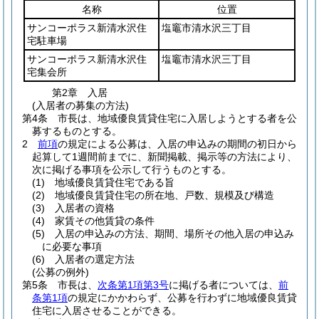
名称
位置
サンコーポラス新清水沢住
塩竈市清水沢三丁目
宅駐車場
サンコーポラス新清水沢住
塩竈市清水沢三丁目
宅集会所
第2章
入居
(入居者の募集の方法)
第4条
市長は、地域優良賃貸住宅に入居しようとする者を公
募するものとする。
2
前項
の規定による公募は、入居の申込みの期間の初日から
起算して1週間前までに、新聞掲載、掲示等の方法により、
次に掲げる事項を公示して行うものとする。
(1)
地域優良賃貸住宅である旨
(2)
地域優良賃貸住宅の所在地、戸数、規模及び構造
(3)
入居者の資格
(4)
家賃その他賃貸の条件
(5)
入居の申込みの方法、期間、場所その他入居の申込み
に必要な事項
(6)
入居者の選定方法
(公募の例外)
第5条
市長は、
次条第1項第3号
に掲げる者については、
前
条第1項
の規定にかかわらず、公募を行わずに地域優良賃貸
住宅に入居させることができる。