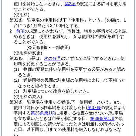
使用を開始しないときは、
第2項
の規定による許可を取り消
すことができる。
(使用料)
第32条
駐車場の使用料
(以下「使用料」という。)
の額は、1
台につき1月当たり3,100円とする。
2
前項
の規定にかかわらず、市長は、特別の事情があると認
めるときは、使用料を減免し、又は使用料の徴収を猶予す
ることができる。
(令元条例9・一部改正)
(使用料の変更)
第33条
市長は、
次の各号
のいずれかに該当するときは、使
用料を変更することができる。
(1)
物価の変動に伴い使用料を変更する必要があると認め
るとき。
(2)
近傍同種の民間の駐車場の使用料に比較して不相当と
なったと認めるとき。
(3)
駐車場について改良を施したとき。
(使用料の納入)
第34条
駐車場を使用する者
(以下「使用者」という。)
は、
使用可能日から駐車場を明け渡した日
(
第37条
の規定により
準用する
第25条第1項
に規定する検査を受けないで駐車場
を立ち退いたときは市長が指定する日、
第36条第1項
の規
定による明渡しの請求があったときは明渡しの請求のあっ
た日。以下同じ。)
までの使用料を納入しなければならな
い。