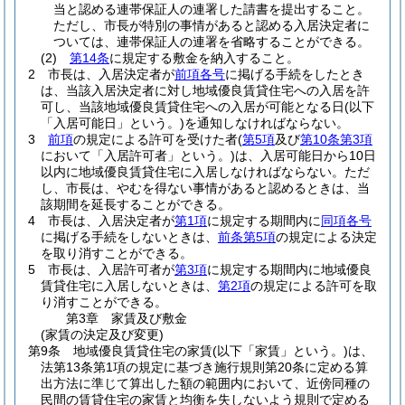
当と認める連帯保証人の連署した請書を提出すること。
ただし、市長が特別の事情があると認める入居決定者に
ついては、連帯保証人の連署を省略することができる。
(2)
第14条
に規定する敷金を納入すること。
2
市長は、入居決定者が
前項各号
に掲げる手続をしたとき
は、当該入居決定者に対し地域優良賃貸住宅への入居を許
可し、当該地域優良賃貸住宅への入居が可能となる日
(以下
「入居可能日」という。)
を通知しなければならない。
3
前項
の規定による許可を受けた者
(
第5項
及び
第10条第3項
において「入居許可者」という。)
は、入居可能日から10日
以内に地域優良賃貸住宅に入居しなければならない。
ただ
し、市長は、やむを得ない事情があると認めるときは、当
該期間を延長することができる。
4
市長は、入居決定者が
第1項
に規定する期間内に
同項各号
に掲げる手続をしないときは、
前条第5項
の規定による決定
を取り消すことができる。
5
市長は、入居許可者が
第3項
に規定する期間内に地域優良
賃貸住宅に入居しないときは、
第2項
の規定による許可を取
り消すことができる。
第3章
家賃及び敷金
(家賃の決定及び変更)
第9条
地域優良賃貸住宅の家賃
(以下「家賃」という。)
は、
法第13条第1項の規定に基づき施行規則第20条に定める算
出方法に準じて算出した額の範囲内において、近傍同種の
民間の賃貸住宅の家賃と均衡を失しないよう規則で定める