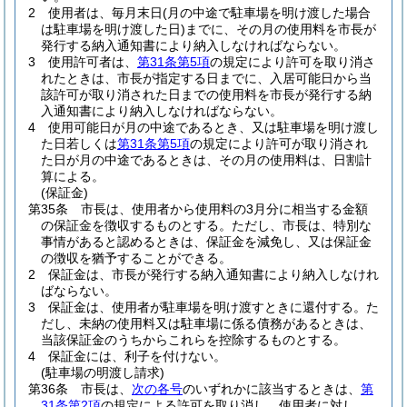
2
使用者は、毎月末日
(月の中途で駐車場を明け渡した場合
は駐車場を明け渡した日)
までに、その月の使用料を市長が
発行する納入通知書により納入しなければならない。
3
使用許可者は、
第31条第5項
の規定により許可を取り消さ
れたときは、市長が指定する日までに、入居可能日から当
該許可が取り消された日までの使用料を市長が発行する納
入通知書により納入しなければならない。
4
使用可能日が月の中途であるとき、又は駐車場を明け渡し
た日若しくは
第31条第5項
の規定により許可が取り消され
た日が月の中途であるときは、その月の使用料は、日割計
算による。
(保証金)
第35条
市長は、使用者から使用料の3月分に相当する金額
の保証金を徴収するものとする。
ただし、市長は、特別な
事情があると認めるときは、保証金を減免し、又は保証金
の徴収を猶予することができる。
2
保証金は、市長が発行する納入通知書により納入しなけれ
ばならない。
3
保証金は、使用者が駐車場を明け渡すときに還付する。
た
だし、未納の使用料又は駐車場に係る債務があるときは、
当該保証金のうちからこれらを控除するものとする。
4
保証金には、利子を付けない。
(駐車場の明渡し請求)
第36条
市長は、
次の各号
のいずれかに該当するときは、
第
31条第2項
の規定による許可を取り消し、使用者に対し、