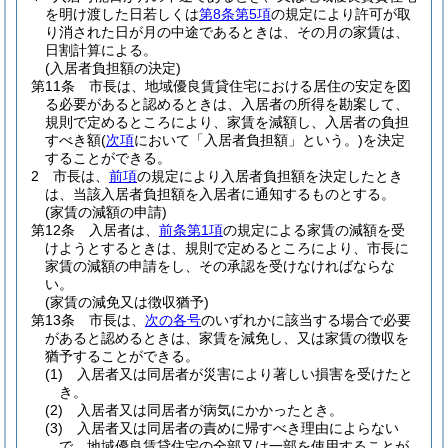
を明け渡した日若しくは
第8条第5項
の規定により許可が取
り消された日が月の中途であるときは、その月の家賃は、
日割計算による。
(入居者負担額の決定)
第11条
市長は、地域優良賃貸住宅における居住の安定を図
る必要があると認めるときは、入居者の所得を勘案して、
規則で定めるところにより、家賃を減額し、入居者の負担
すべき額
(
次項
において「入居者負担額」という。)
を決定
することができる。
2
市長は、
前項
の規定により入居者負担額を決定したとき
は、当該入居者負担額を入居者に通知するものとする。
(家賃の減額の申請)
第12条
入居者は、
前条第1項
の規定による家賃の減額を受
けようとするときは、規則で定めるところにより、市長に
家賃の減額の申請をし、その承認を受けなければならな
い。
(家賃の減免又は徴収猶予)
第13条
市長は、
次の各号
のいずれかに該当する場合で必要
があると認めるときは、家賃を減免し、又は家賃の徴収を
猶予することができる。
(1)
入居者又は同居者が災害により著しい損害を受けたと
き。
(2)
入居者又は同居者が病気にかかったとき。
(3)
入居者又は同居者の責めに帰すべき理由によらない
で、地域優良賃貸住宅の全部又は一部を使用することが