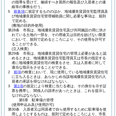
の指導を受けて、修繕すべき箇所の報告及び入居者との連
絡等の事務を行う。
5
前各項
に規定するもののほか、地域優良賃貸住宅監理員及
び地域優良賃貸住宅管理補助員に関し必要な事項は、規則
で定める。
(敷地の目的外使用)
第28条
市長は、地域優良賃貸住宅及び共同施設の用に供さ
れている土地の一部を、その用途又は目的を妨げない限度
において、規則で定めるところにより、その使用を許可す
ることができる。
(立入検査)
第29条
市長は、地域優良賃貸住宅の管理上必要があると認
めるときは、地域優良賃貸住宅監理員又は市長の指定する
者に地域優良賃貸住宅の検査をさせ、又は入居者に対して
適当な指示をさせることができる。
2
前項
の検査において、現に使用している地域優良賃貸住宅
に立ち入るときは、あらかじめ当該地域優良賃貸住宅の入
居者の承諾を得なければならない。
3
第1項
の規定により検査に当たる者は、その身分を示す証
票を携帯し、関係人の請求があったときは、これを提示し
なければならない。
第5章
駐車場の管理
(使用申込み及び使用許可)
第30条
入居者又は同居者で自ら使用するために駐車場を使
用しようとするものは、規則で定めるところにより、市長