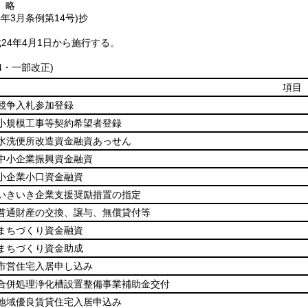
〕略
4年3月
条例第14号)
抄
24年4月1日から施行する。
14・一部改正)
項目
競争入札参加登録
小規模工事等契約希望者登録
水洗便所改造資金融資あっせん
中小企業振興資金融資
小企業小口資金融資
いきいき企業支援奨励措置の指定
普通財産の交換、譲与、無償貸付等
まちづくり資金融資
まちづくり資金助成
市営住宅入居申し込み
合併処理浄化槽設置整備事業補助金交付
地域優良賃貸住宅入居申込み