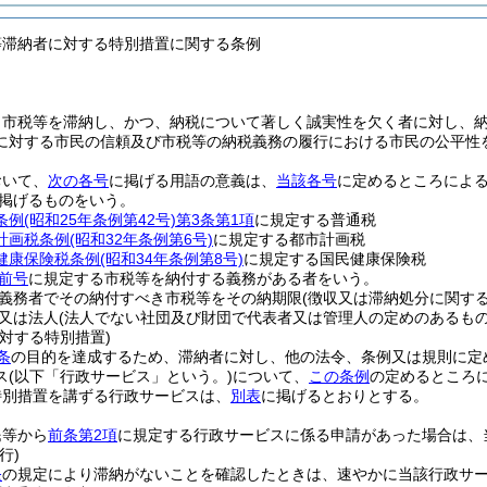
等滞納者に対する特別措置に関する条例
、市税等を滞納し、かつ、納税について著しく誠実性を欠く者に対し、
に対する市民の信頼及び市税等の納税義務の履行における市民の公平性
おいて、
次の各号
に掲げる用語の意義は、
当該各号
に定めるところによ
掲げるものをいう。
条例
(昭和25年条例第42号)
第3条第1項
に規定する普通税
計画税条例
(昭和32年条例第6号)
に規定する都市計画税
健康保険税条例
(昭和34年条例第8号)
に規定する国民健康保険税
前号
に規定する市税等を納付する義務がある者をいう。
義務者でその納付すべき市税等をその納期限
(徴収又は滞納処分に関す
又は法人
(法人でない社団及び財団で代表者又は管理人の定めのあるもの
対する特別措置)
条
の目的を達成するため、滞納者に対し、他の法令、条例又は規則に定
ス
(以下「行政サービス」という。)
について、
この条例
の定めるところ
特別措置を講ずる行政サービスは、
別表
に掲げるとおりとする。
民等から
前条第2項
に規定する行政サービスに係る申請があった場合は、
行)
条
の規定により滞納がないことを確認したときは、速やかに当該行政サ