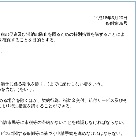
平成18年6月20日
条例第36号
納税の促進及び滞納の防止を図るための特別措置を講ずることによ
を確保することを目的とする。
る。
る猶予に係る期限を除く。)
までに納付しない者をいう。
を含む。)
をいう。
める場合を除くほか、契約行為、補助金交付、給付サービス及びそ
により特別措置を講ずることができる。
当該市民等に市税等の滞納がないことを確認しなければならない。
ービスに関する条例等に基づく申請手続を進めなければならない。