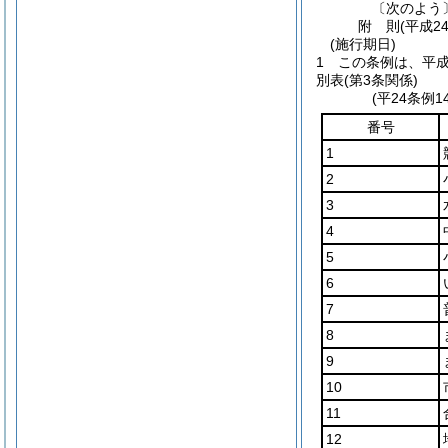
〔次のよう
附
則
(平成2
(施行期日)
1
この条例は、平成
別表
(第3条関係)
(平24条例
番号
1
2
3
4
5
6
7
8
9
10
11
12