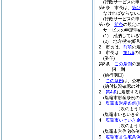
(行政サービスの申
第6条
市長は、
第4
なければならない
(行政サービスの申
第7条
前条
の規定
サービスの申請手
(1)
滞納している
(2)
地方税法
(昭
2
市長は、
前項
の
3
市長は、
第1項
の
(委任)
第8条
この条例
の
附
則
(施行期日)
1
この条例
は、公
(納付状況確認の対
2
第4条
に規定する
(塩竈市財産条例の
3
塩竈市財産条例
(
〔次のよう
(塩竈市いきいき企
4
塩竈市いきいき
〔次のよう
(塩竈市営住宅条例
5
塩竈市営住宅条