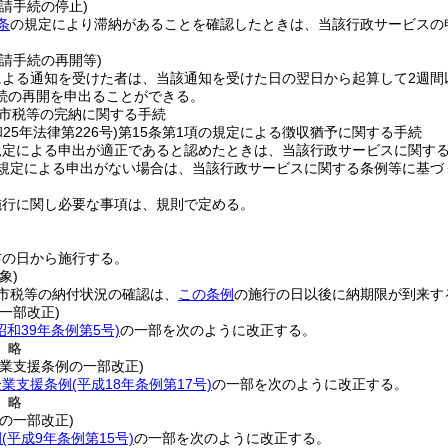
請手続の停止)
条
の規定により滞納があることを確認したときは、当該行政サービスの
。
請手続の再開等)
による通知を受けた者は、当該通知を受けた日の翌日から起算して2週間
続の再開を申出ることができる。
市税等の完納に関する手続
和25年法律第226号)
第15条第1項の規定による徴収猶予に関する手続
規定による申出が適正であると認めたときは、当該行政サービスに関す
規定による申出がない場合は、当該行政サービスに関する条例等に基づ
施行に関し必要な事項は、規則で定める。
布の日から施行する。
象)
市税等の納付状況の確認は、
この条例
の施行の日以後に納期限が到来す
一部改正)
昭和39年条例第5号)
の一部を次のように改正する。
〕略
業支援条例の一部改正)
企業支援条例
(平成18年条例第17号)
の一部を次のように改正する。
〕略
の一部改正)
例
(平成9年条例第15号)
の一部を次のように改正する。