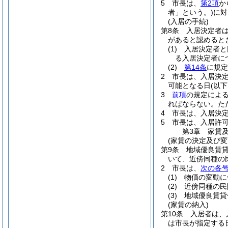
5
市長は、
第2項
か
者」という。)
に対
(入居の手続)
第8条
入居決定者
があると認めると
(1)
入居決定者と
る入居決定者に
(2)
第14条
に規定
2
市長は、入居決
可能となる日
(以
3
前項
の規定によ
ればならない。
た
4
市長は、入居決
5
市長は、入居許
第3章
家賃
(家賃の決定及び変
第9条
地域優良賃
いて、近傍同種の
2
市長は、
次の各
(1)
物価の変動に
(2)
近傍同種の民
(3)
地域優良賃貸
(家賃の納入)
第10条
入居者は、
は市長が指定する