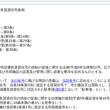
優良賃貸住宅条例
条―第3条)
条―第8条)
敷金
(第9条―第14条)
管理
(第15条―第29条)
管理
(第30条―第37条)
8条・第39条)
、特定優良賃貸住宅の供給の促進に関する法律
(平成5年法律第52号。以
及び共同施設の設置及び管理に関し必要な事項を定めるものとする。
おいて、
次の各号
に掲げる用語の意義は、
当該各号
に定めるところによ
住宅 法第18条第2項に規定する賃貸住宅で、市が建設又は買取りし、
域優良賃貸住宅に付設された駐車場
(
第5章
において「駐車場」という。
良賃貸住宅の供給の促進に関する法律施行規則
(平成5年建設省令第16
同居者に18歳未満の者がいる世帯をいう。
施行規則第1条第1号に規定する同居親族等をいう。