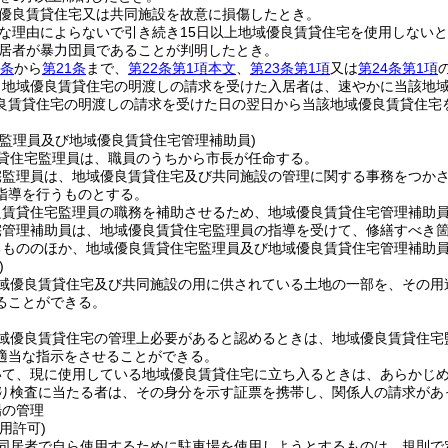
優良賃貸住宅又は共同施設を故意に損傷したとき。
な理由によらないで引き続き15日以上地域優良賃貸住宅を使用しない
居者が暴力団員であることが判明したとき。
7条
から
第21条
まで、
第22条第1項本文
、
第23条第1項
又は
第24条第1項
り地域優良賃貸住宅の明渡しの請求を受けた入居者は、速やかに当該地
良賃貸住宅の明渡しの請求を受けた日の翌日から当該地域優良賃貸住宅
宅監理員及び地域優良賃貸住宅管理補助員)
貸住宅監理員は、職員のうちから市長が任命する。
宅監理員は、地域優良賃貸住宅及び共同施設の管理に関する事務をつか
指導を行うものとする。
良賃貸住宅監理員の職務を補助させるため、地域優良賃貸住宅管理補助
宅管理補助員は、地域優良賃貸住宅監理員の指導を受けて、修繕すべき
るもののほか、地域優良賃貸住宅監理員及び地域優良賃貸住宅管理補助
)
域優良賃貸住宅及び共同施設の用に供されている土地の一部を、その用
ることができる。
域優良賃貸住宅の管理上必要があると認めるときは、地域優良賃貸住宅
適当な指示をさせることができる。
いて、現に使用している地域優良賃貸住宅に立ち入るときは、あらかじ
り検査に当たる者は、その身分を示す証票を携帯し、関係人の請求があ
場の管理
用許可)
同居者で自ら使用するために駐車場を使用しようとするものは、規則で