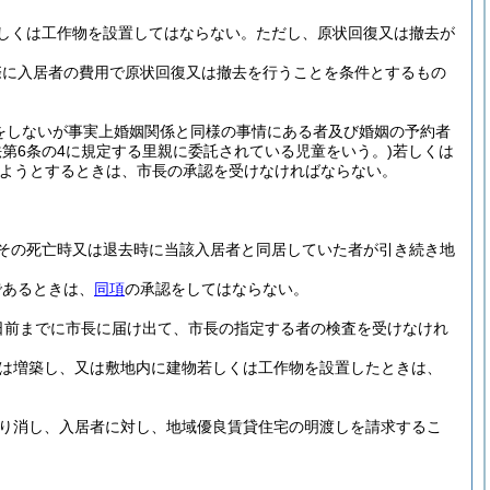
しくは工作物を設置してはならない。
ただし、原状回復又は撤去が
際に入居者の費用で原状回復又は撤去を行うことを条件とするもの
をしないが事実上婚姻関係と同様の事情にある者及び婚姻の予約者
法第6条の4に規定する里親に委託されている児童をいう。)
若しくは
ようとするときは、市長の承認を受けなければならない。
。
その死亡時又は退去時に当該入居者と同居していた者が引き続き地
であるときは、
同項
の承認をしてはならない。
日前までに市長に届け出て、市長の指定する者の検査を受けなけれ
は増築し、又は敷地内に建物若しくは工作物を設置したときは、
り消し、入居者に対し、地域優良賃貸住宅の明渡しを請求するこ