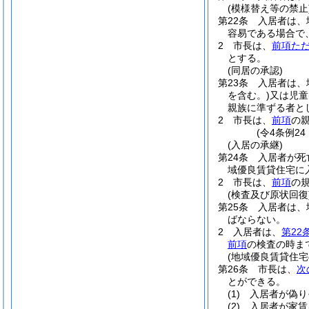
(模様替え等の禁止
第22条
入居者は、
容易である場合で
2
市長は、
前項た
とする。
(同居の承認)
第23条
入居者は、
を含む。)
又は児童
親族に準ずる者と
2
市長は、
前項
の
(令4条例2
(入居の承継)
第24条
入居者が死
域優良賃貸住宅に
2
市長は、
前項
の
(検査及び原状回復
第25条
入居者は、
ばならない。
2
入居者は、
第22
前項
の検査の時ま
(地域優良賃貸住宅
第26条
市長は、
次
とができる。
(1)
入居者が偽り
(2)
入居者が家賃