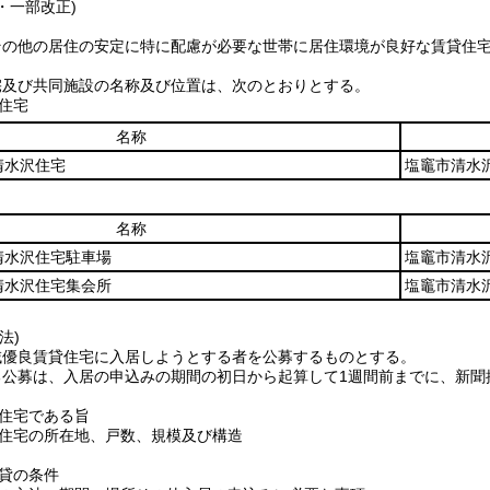
4・一部改正)
その他の居住の安定に特に配慮が必要な世帯に居住環境が良好な賃貸住
。
宅及び共同施設の名称及び位置は、次のとおりとする。
住宅
名称
清水沢住宅
塩竈市清水
名称
清水沢住宅駐車場
塩竈市清水
清水沢住宅集会所
塩竈市清水
法)
域優良賃貸住宅に入居しようとする者を公募するものとする。
る公募は、入居の申込みの期間の初日から起算して1週間前までに、新聞
住宅である旨
住宅の所在地、戸数、規模及び構造
貸の条件