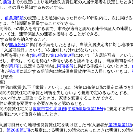
ら
前項
までの規定により地域優良賃貸住宅の入居予定者を決定したとき
し、その旨を通知するものとする。
は、
前条第5項
の規定による通知のあった日から10日以内に、次に掲げ
きは、当該期間を延長することができる。
同等以上の収入を有する者で、市長が適当と認める連帯保証人の連署し
ついては、連帯保証人の連署を省略することができる。
する敷金を納入すること。
定者が
前項各号
に掲げる手続をしたときは、当該入居決定者に対し地域
下「入居可能日」という。)
を通知しなければならない。
る許可を受けた者
(
第5項
及び
第10条第3項
において「入居許可者」という
だし、市長は、やむを得ない事情があると認めるときは、当該期間を延
定者が
第1項
に規定する期間内に
同項各号
に掲げる手続をしないときは、
可者が
第3項
に規定する期間内に地域優良賃貸住宅に入居しないときは、
及び敷金
更)
貸住宅の家賃
(以下「家賃」という。)
は、法第13条第1項の規定に基づ
民間の賃貸住宅の家賃と均衡を失しないよう規則で定めるものとする。
号
のいずれかに該当するときは、家賃を変更することができる。
伴い家賃を変更する必要があると認めるとき。
間の賃貸住宅又は
塩竈市営住宅条例
(平成9年条例第15号)
に規定する市
住宅について改良を施したとき。
入居可能日から地域優良賃貸住宅を明け渡した日
(入居者が
第25条第1項
日、
第26条第1項
の規定による明渡しの請求のあったときは明渡しの請求