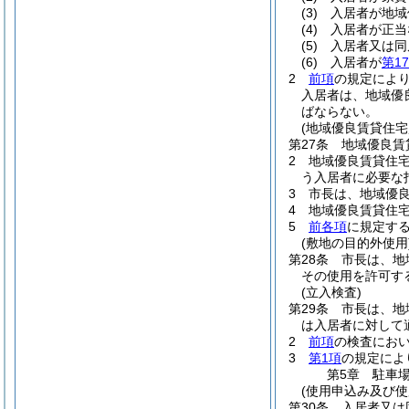
(3)
入居者が地域
(4)
入居者が正当
(5)
入居者又は同
(6)
入居者が
第1
2
前項
の規定によ
入居者は、地域優
ばならない。
(地域優良賃貸住
第27条
地域優良賃
2
地域優良賃貸住
う入居者に必要な
3
市長は、地域優
4
地域優良賃貸住
5
前各項
に規定す
(敷地の目的外使用
第28条
市長は、地
その使用を許可す
(立入検査)
第29条
市長は、地
は入居者に対して
2
前項
の検査にお
3
第1項
の規定によ
第5章
駐車
(使用申込み及び使
第30条
入居者又は