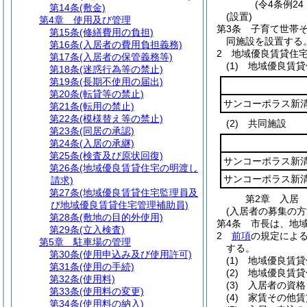
(令4条例2
第14条
(敷金)
(設置)
第4章
使用及び管理
第3条
子育て世帯
第15条
(修繕費用の負担)
同施設を設置する
第16条
(入居者の費用負担義務)
2
地域優良賃貸住
第17条
(入居者の保管義務等)
(1)
地域優良賃貸
第18条
(迷惑行為等の禁止)
第19条
(長期不使用の届出)
第20条
(転貸等の禁止)
サンコーポラス新
第21条
(転用の禁止)
第22条
(模様替え等の禁止)
(2)
共同施設
第23条
(同居の承認)
第24条
(入居の承継)
第25条
(検査及び原状回復)
サンコーポラス新
第26条
(地域優良賃貸住宅の明渡し
サンコーポラス新
請求)
第27条
(地域優良賃貸住宅監理員及
第2章
入居
び地域優良賃貸住宅管理補助員)
(入居者の募集の方
第28条
(敷地の目的外使用)
第4条
市長は、地
第29条
(立入検査)
2
前項
の規定によ
第5章
駐車場の管理
する。
第30条
(使用申込み及び使用許可)
(1)
地域優良賃貸
第31条
(使用の手続)
(2)
地域優良賃貸
第32条
(使用料)
(3)
入居者の資格
第33条
(使用料の変更)
(4)
家賃その他賃
第34条
(使用料の納入)