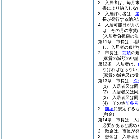
2
入居者は、毎月
書により納入しな
3
入居許可者は、
第
長が発行する納入
4
入居可能日が月
は、その月の家賃
(入居者負担額の決
第11条
市長は、地
し、入居者の負担
2
市長は、
前項
の
(家賃の減額の申請
第12条
入居者は、
なければならない
(家賃の減免又は徴
第13条
市長は、
次
(1)
入居者又は同
(2)
入居者又は同
(3)
入居者又は同
(4)
その他
前各号
2
前項
に規定する
(敷金)
第14条
市長は、入
必要があると認め
2
敷金は、市長が
3
敷金は、入居者