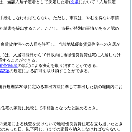
は、当該入居予定者として決定した者
(
次条
において「入居決定
る手続をしなければならない。
ただし、市長は、やむを得ない事情
た請書を提出すること。
ただし、市長が特別の事情があると認め
優良賃貸住宅への入居を許可し、当該地域優良賃貸住宅への入居が
。)
は、入居可能日から10日以内に地域優良賃貸住宅に入居しなけ
長することができる。
前条第5項
の規定による決定を取り消すことができる。
第2項
の規定による許可を取り消すことができる。
き施行規則第20条に定める算出方法に準じて算出した額の範囲内にお
営住宅の家賃に比較して不相当となったと認めるとき。
の規定による検査を受けないで地域優良賃貸住宅を立ち退いたとき
のあった日。以下同じ。)
までの家賃を納入しなければならない。