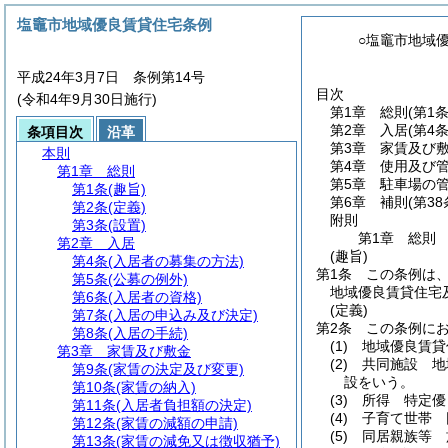
塩竈市地域優良賃貸住宅条例
○塩竈市地域
平成24年3月7日 条例第14号
目次
(令和4年9月30日施行)
第1章
総則
(第1
第2章
入居
(第4
条項目次
沿革
第3章
家賃及び
本則
第4章
使用及び
第1章
総則
第5章
駐車場の
第1条
(趣旨)
第6章
補則
(第3
第2条
(定義)
附則
第3条
(設置)
第1章
総則
第2章
入居
(趣旨)
第4条
(入居者の募集の方法)
第1条
この条例は
第5条
(公募の例外)
地域優良賃貸住宅
第6条
(入居者の資格)
(定義)
第7条
(入居の申込み及び決定)
第2条
この条例に
第8条
(入居の手続)
(1)
地域優良賃貸
第3章
家賃及び敷金
(2)
共同施設 地
第9条
(家賃の決定及び変更)
設をいう。
第10条
(家賃の納入)
(3)
所得 特定優
第11条
(入居者負担額の決定)
(4)
子育て世帯 
第12条
(家賃の減額の申請)
(5)
同居親族等 
第13条
(家賃の減免又は徴収猶予)