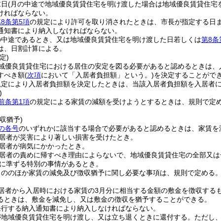
末日
(月の中途で地域優良賃貸住宅を明け渡した場合は地域優良賃貸住宅
ければならない。
8条第5項
の規定により許可を取り消されたときは、市長が指定する日
通知書により納入しなければならない。
の中途であるとき、又は地域優良賃貸住宅を明け渡した日若しくは
第8条
は、日割計算による。
定)
域優良賃貸住宅における居住の安定を図る必要があると認めるときは、
すべき額
(
次項
において「入居者負担額」という。)
を決定することがで
規定により入居者負担額を決定したときは、当該入居者負担額を入居者
)
前条第1項
の規定による家賃の減額を受けようとするときは、規則で定
。
収猶予)
の各号
のいずれかに該当する場合で必要があると認めるときは、家賃を
居者が災害により著しい損害を受けたとき。
居者が病気にかかったとき。
居者の責めに帰すべき理由によらないで、地域優良賃貸住宅の全部又は
に準ずる特別の事情があるとき。
もののほか家賃の減免及び徴収猶予に関し必要な事項は、規則で定める
居者から入居時における家賃の3月分に相当する金額の敷金を徴収する
るときは、敷金を減免し、又は敷金の徴収を猶予することができる。
発行する納入通知書により納入しなければならない。
が地域優良賃貸住宅を明け渡し、又は立ち退くときに還付する。
ただし