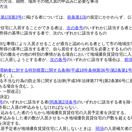
の方法、期間、場所その他入居の申込みに必要な事項
方法
第1項第3号
に掲げる者については、
前条第1項
の規定にかかわらず、公
貸住宅に入居することができる者は、
次の各号
のいずれかに該当する者
所得の基準に該当する者で、次のいずれかに該当するもの
別な事情により入居させることが適当と認められる者として市の地域住
所得の基準に該当する者で、自ら居住するため住宅を必要とするものの
宅の撤去その他の特別の事情がある場合において地域優良賃貸住宅に入
宅に入居しようとする者が、
次の各号
のいずれかに該当する場合は、
前
滞納者に対する特別措置に関する条例
(平成18年条例第36号)
第2条第1号
除く。)
。
る不当な行為の防止等に関する法律
(平成3年法律第77号)
第2条第6号に
ある場合を含む。)
。
4・一部改正)
決定)
号
のいずれかに該当する者
(
同条第2項各号
のいずれかに該当する者を除
市長に入居の申込みをしなければならない。
申込みをした者のうちから地域優良賃貸住宅の入居予定者を決定する。
申込みをした者の数が入居させるべき地域優良賃貸住宅の戸数を超える
を決定する。
入居予定者が地域優良賃貸住宅に入居しないときは、
同項
の入居補欠者