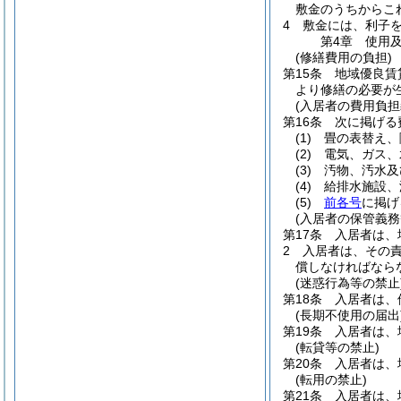
敷金のうちからこ
4
敷金には、利子
第4章
使用
(修繕費用の負担)
第15条
地域優良賃
より修繕の必要が
(入居者の費用負担
第16条
次に掲げる
(1)
畳の表替え、
(2)
電気、ガス、
(3)
汚物、汚水及
(4)
給排水施設、
(5)
前各号
に掲げ
(入居者の保管義務
第17条
入居者は、
2
入居者は、その
償しなければなら
(迷惑行為等の禁止
第18条
入居者は、
(長期不使用の届出
第19条
入居者は、
(転貸等の禁止)
第20条
入居者は、
(転用の禁止)
第21条
入居者は、