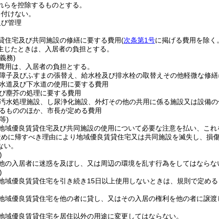
れらを控除するものとする。
を付けない。
及び管理
貸住宅及び共同施設の修繕に要する費用
(
次条第1号
に掲げる費用を除く
生じたときは、入居者の負担とする。
義務)
費用は、入居者の負担とする。
障子及びふすまの張替え、給水栓及び排水栓の取替えその他軽微な修繕
水道及び下水道の使用に要する費用
び塵芥の処理に要する費用
汚水処理施設、し尿浄化施設、外灯その他の共用に係る施設又は設備の
るもののほか、市長が定める費用
等)
地域優良賃貸住宅及び共同施設の使用について必要な注意を払い、これ
責めに帰すべき理由により地域優良賃貸住宅又は共同施設を滅失し、損
ない。
)
他の入居者に迷惑を及ぼし、又は周辺の環境を乱す行為をしてはならな
)
地域優良賃貸住宅を引き続き15日以上使用しないときは、規則で定め
地域優良賃貸住宅を他の者に貸し、又はその入居の権利を他の者に譲渡
地域優良賃貸住宅を居住以外の用途に変更してはならない。