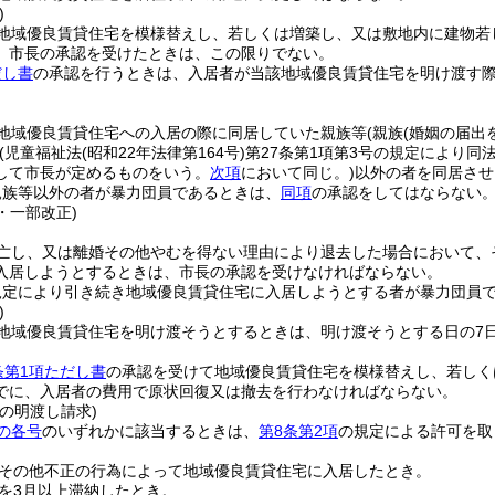
)
地域優良賃貸住宅を模様替えし、若しくは増築し、又は敷地内に建物若
、市長の承認を受けたときは、この限りでない。
だし書
の承認を行うときは、入居者が当該地域優良賃貸住宅を明け渡す
地域優良賃貸住宅への入居の際に同居していた親族等
(親族
(婚姻の届出
(児童福祉法
(昭和22年法律第164号)
第27条第1項第3号の規定により同
して市長が定めるものをいう。
次項
において同じ。)
以外の者を同居させ
親族等以外の者が暴力団員であるときは、
同項
の承認をしてはならない
4・一部改正)
亡し、又は離婚その他やむを得ない理由により退去した場合において、
入居しようとするときは、市長の承認を受けなければならない。
規定により引き続き地域優良賃貸住宅に入居しようとする者が暴力団員
)
地域優良賃貸住宅を明け渡そうとするときは、明け渡そうとする日の7
条第1項ただし書
の承認を受けて地域優良賃貸住宅を模様替えし、若しく
でに、入居者の費用で原状回復又は撤去を行わなければならない。
の明渡し請求)
の各号
のいずれかに該当するときは、
第8条第2項
の規定による許可を取
その他不正の行為によって地域優良賃貸住宅に入居したとき。
を3月以上滞納したとき。