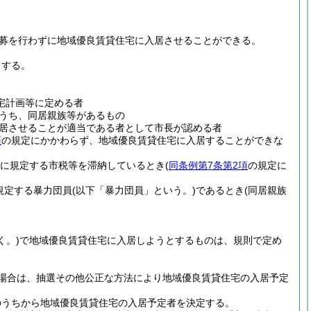
募を行わずに地域優良賃貸住宅に入居させることができる。
とする。
宅計画等に定める者
うち、同居親族等があるもの
居させることが適当である者として市長が認める者
項
の規定にかかわらず、地域優良賃貸住宅に入居することができな
に規定する市税等を滞納しているとき
(
同条例第7条第2項
の規定に
規定する暴力団員
(以下「暴力団員」という。)
であるとき
(同居親族
く。)
で地域優良賃貸住宅に入居しようとするものは、規則で定め
場合は、抽選その他公正な方法により地域優良賃貸住宅の入居予定
のうちから地域優良賃貸住宅の入居予定者を決定する。