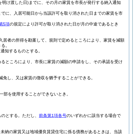
を明け渡した日)
までに、その月の家賃を市長が発行する納入通知
までに、入居可能日から当該許可を取り消された日までの家賃を市
第5項
の規定により許可が取り消された日が月の中途であるとき
入居者の所得を勘案して、規則で定めるところにより、家賃を減額
きる。
に通知するものとする。
めるところにより、市長に家賃の減額の申請をし、その承認を受け
減免し、又は家賃の徴収を猶予することができる。
一部を使用することができないとき。
。
ものとする。
ただし、
前条第1項各号
のいずれかに該当する場合で
、未納の家賃又は地域優良賃貸住宅に係る債務があるときは、当該