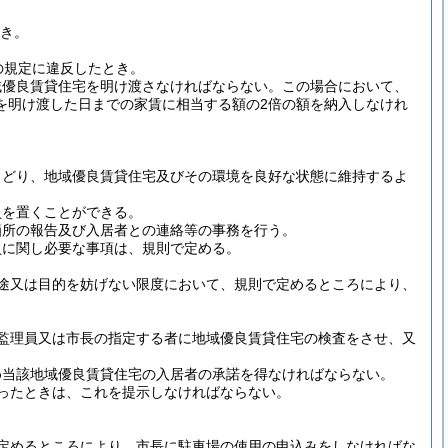
とき。
の規定に違反したとき。
域優良賃貸住宅を明け渡さなければならない。
この場合において、
を明け渡した日までの家賃に相当する額の2倍の額を納入しなけれ
さどり、地域優良賃貸住宅及びその環境を良好な状態に維持するよ
員を置くことができる。
箇所の報告及び入居者との連絡等の事務を行う。
員に関し必要な事項は、規則で定める。
途又は目的を妨げない限度において、規則で定めるところにより、
監理員又は市長の指定する者に地域優良賃貸住宅の検査をさせ、又
め当該地域優良賃貸住宅の入居者の承諾を得なければならない。
ったときは、これを提示しなければならない。
定めるところにより、市長に駐車場の使用の申込みをしなければな