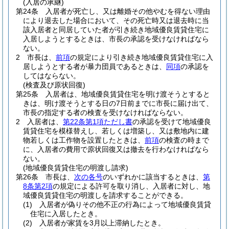
(入居の承継)
第24条
入居者が死亡し、又は離婚その他やむを得ない理由
により退去した場合において、その死亡時又は退去時に当
該入居者と同居していた者が引き続き地域優良賃貸住宅に
入居しようとするときは、市長の承認を受けなければなら
ない。
2
市長は、
前項
の規定により引き続き地域優良賃貸住宅に入
居しようとする者が暴力団員であるときは、
同項
の承認を
してはならない。
(検査及び原状回復)
第25条
入居者は、地域優良賃貸住宅を明け渡そうとすると
きは、明け渡そうとする日の7日前までに市長に届け出て、
市長の指定する者の検査を受けなければならない。
2
入居者は、
第22条第1項ただし書
の承認を受けて地域優良
賃貸住宅を模様替えし、若しくは増築し、又は敷地内に建
物若しくは工作物を設置したときは、
前項
の検査の時まで
に、入居者の費用で原状回復又は撤去を行わなければなら
ない。
(地域優良賃貸住宅の明渡し請求)
第26条
市長は、
次の各号
のいずれかに該当するときは、
第
8条第2項
の規定による許可を取り消し、入居者に対し、地
域優良賃貸住宅の明渡しを請求することができる。
(1)
入居者が偽りその他不正の行為によって地域優良賃貸
住宅に入居したとき。
(2)
入居者が家賃を3月以上滞納したとき。