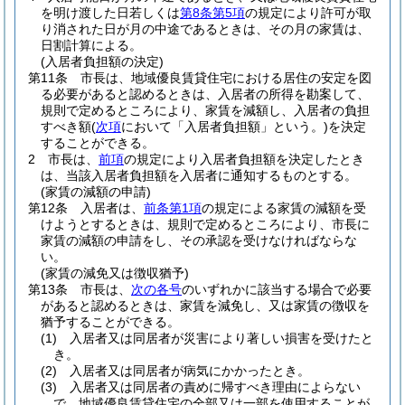
を明け渡した日若しくは
第8条第5項
の規定により許可が取
り消された日が月の中途であるときは、その月の家賃は、
日割計算による。
(入居者負担額の決定)
第11条
市長は、地域優良賃貸住宅における居住の安定を図
る必要があると認めるときは、入居者の所得を勘案して、
規則で定めるところにより、家賃を減額し、入居者の負担
すべき額
(
次項
において「入居者負担額」という。)
を決定
することができる。
2
市長は、
前項
の規定により入居者負担額を決定したとき
は、当該入居者負担額を入居者に通知するものとする。
(家賃の減額の申請)
第12条
入居者は、
前条第1項
の規定による家賃の減額を受
けようとするときは、規則で定めるところにより、市長に
家賃の減額の申請をし、その承認を受けなければならな
い。
(家賃の減免又は徴収猶予)
第13条
市長は、
次の各号
のいずれかに該当する場合で必要
があると認めるときは、家賃を減免し、又は家賃の徴収を
猶予することができる。
(1)
入居者又は同居者が災害により著しい損害を受けたと
き。
(2)
入居者又は同居者が病気にかかったとき。
(3)
入居者又は同居者の責めに帰すべき理由によらない
で、地域優良賃貸住宅の全部又は一部を使用することが