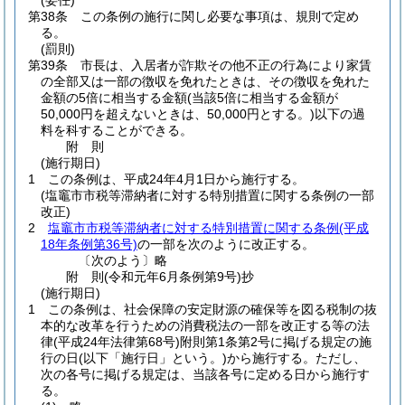
(委任)
第38条
この条例の施行に関し必要な事項は、規則で定め
る。
(罰則)
第39条
市長は、入居者が詐欺その他不正の行為により家賃
の全部又は一部の徴収を免れたときは、その徴収を免れた
金額の5倍に相当する金額
(当該5倍に相当する金額が
50,000円を超えないときは、50,000円とする。)
以下の過
料を科することができる。
附
則
(施行期日)
1
この条例は、平成24年4月1日から施行する。
(塩竈市市税等滞納者に対する特別措置に関する条例の一部
改正)
2
塩竈市市税等滞納者に対する特別措置に関する条例
(平成
18年条例第36号)
の一部を次のように改正する。
〔次のよう〕略
附
則
(令和元年6月
条例第9号)
抄
(施行期日)
1
この条例は、社会保障の安定財源の確保等を図る税制の抜
本的な改革を行うための消費税法の一部を改正する等の法
律
(平成24年法律第68号)
附則第1条第2号に掲げる規定の施
行の日
(以下「施行日」という。)
から施行する。
ただし、
次の各号に掲げる規定は、当該各号に定める日から施行す
る。