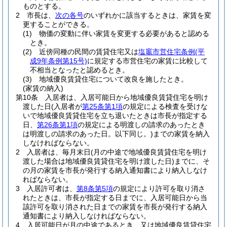
ものとする。
2
市長は、
次の各号
のいずれかに該当するときは、家賃を変
更することができる。
(1)
物価の変動に伴い家賃を変更する必要があると認める
とき。
(2)
近傍同種の民間の賃貸住宅又は
塩竈市営住宅条例
(平
成9年条例第15号)
に規定する市営住宅の家賃に比較して
不相当となったと認めるとき。
(3)
地域優良賃貸住宅について改良を施したとき。
(家賃の納入)
第10条
入居者は、入居可能日から地域優良賃貸住宅を明け
渡した日
(入居者が
第25条第1項
の規定による検査を受けな
いで地域優良賃貸住宅を立ち退いたときは市長が指定する
日、
第26条第1項
の規定による明渡しの請求のあったとき
は明渡しの請求のあった日。以下同じ。)
までの家賃を納入
しなければならない。
2
入居者は、毎月末日
(月の中途で地域優良賃貸住宅を明け
渡した場合は地域優良賃貸住宅を明け渡した日)
までに、そ
の月の家賃を市長が発行する納入通知書により納入しなけ
ればならない。
3
入居許可者は、
第8条第5項
の規定により許可を取り消さ
れたときは、市長が指定する日までに、入居可能日から当
該許可を取り消された日までの家賃を市長が発行する納入
通知書により納入しなければならない。
4
入居可能日が月の中途であるとき、又は地域優良賃貸住宅