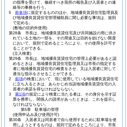
の指導を受けて、修繕すべき箇所の報告及び入居者との連
絡等の事務を行う。
5
前各項
に規定するもののほか、地域優良賃貸住宅監理員及
び地域優良賃貸住宅管理補助員に関し必要な事項は、規則
で定める。
(敷地の目的外使用)
第28条
市長は、地域優良賃貸住宅及び共同施設の用に供さ
れている土地の一部を、その用途又は目的を妨げない限度
において、規則で定めるところにより、その使用を許可す
ることができる。
(立入検査)
第29条
市長は、地域優良賃貸住宅の管理上必要があると認
めるときは、地域優良賃貸住宅監理員又は市長の指定する
者に地域優良賃貸住宅の検査をさせ、又は入居者に対して
適当な指示をさせることができる。
2
前項
の検査において、現に使用している地域優良賃貸住宅
に立ち入るときは、あらかじめ当該地域優良賃貸住宅の入
居者の承諾を得なければならない。
3
第1項
の規定により検査に当たる者は、その身分を示す証
票を携帯し、関係人の請求があったときは、これを提示し
なければならない。
第5章
駐車場の管理
(使用申込み及び使用許可)
第30条
入居者又は同居者で自ら使用するために駐車場を使
用しようとするものは、規則で定めるところにより、市長