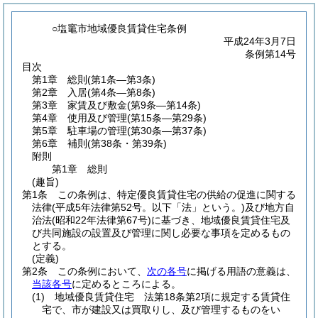
○塩竈市地域優良賃貸住宅条例
平成24年3月7日
条例第14号
目次
第1章
総則
(第1条―第3条)
第2章
入居
(第4条―第8条)
第3章
家賃及び敷金
(第9条―第14条)
第4章
使用及び管理
(第15条―第29条)
第5章
駐車場の管理
(第30条―第37条)
第6章
補則
(第38条・第39条)
附則
第1章
総則
(趣旨)
第1条
この条例は、特定優良賃貸住宅の供給の促進に関する
法律
(平成5年法律第52号。以下「法」という。)
及び地方自
治法
(昭和22年法律第67号)
に基づき、地域優良賃貸住宅及
び共同施設の設置及び管理に関し必要な事項を定めるもの
とする。
(定義)
第2条
この条例において、
次の各号
に掲げる用語の意義は、
当該各号
に定めるところによる。
(1)
地域優良賃貸住宅 法第18条第2項に規定する賃貸住
宅で、市が建設又は買取りし、及び管理するものをい