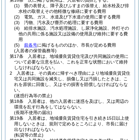
第16条
次に掲げる費用は、入居者の負担とする。
(1)
畳の表替え、障子及びふすまの張替え、給水栓及び排
水栓の取替えその他軽微な修繕に要する費用
(2)
電気、ガス、水道及び下水道の使用に要する費用
(3)
汚物、汚水及び塵芥の処理に要する費用
(4)
給排水施設、汚水処理施設、し尿浄化施設、外灯その
他の共用に係る施設又は設備の使用及び維持に要する費
用
(5)
前各号
に掲げるもののほか、市長が定める費用
(入居者の保管義務等)
第17条
入居者は、地域優良賃貸住宅及び共同施設の使用に
ついて必要な注意を払い、これを正常な状態において維持
しなければならない。
2
入居者は、その責めに帰すべき理由により地域優良賃貸住
宅又は共同施設を滅失し、損傷し又は汚損したときは、こ
れを原状に回復し、又はその損害を賠償しなければならな
い。
(迷惑行為等の禁止)
第18条
入居者は、他の入居者に迷惑を及ぼし、又は周辺の
環境を乱す行為をしてはならない。
(長期不使用の届出)
第19条
入居者は、地域優良賃貸住宅を引き続き15日以上使
用しないときは、規則で定めるところにより、市長に届け
出なければならない。
(転貸等の禁止)