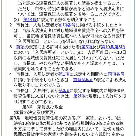
当と認める連帯保証人の連署した請書を提出すること。
ただし、市長が特別の事情があると認める入居決定者に
ついては、連帯保証人の連署を省略することができる。
(2)
第14条
に規定する敷金を納入すること。
2
市長は、入居決定者が
前項各号
に掲げる手続をしたとき
は、当該入居決定者に対し地域優良賃貸住宅への入居を許
可し、当該地域優良賃貸住宅への入居が可能となる日
(以下
「入居可能日」という。)
を通知しなければならない。
3
前項
の規定による許可を受けた者
(
第5項
及び
第10条第3項
において「入居許可者」という。)
は、入居可能日から10日
以内に地域優良賃貸住宅に入居しなければならない。
ただ
し、市長は、やむを得ない事情があると認めるときは、当
該期間を延長することができる。
4
市長は、入居決定者が
第1項
に規定する期間内に
同項各号
に掲げる手続をしないときは、
前条第5項
の規定による決定
を取り消すことができる。
5
市長は、入居許可者が
第3項
に規定する期間内に地域優良
賃貸住宅に入居しないときは、
第2項
の規定による許可を取
り消すことができる。
第3章
家賃及び敷金
(家賃の決定及び変更)
第9条
地域優良賃貸住宅の家賃
(以下「家賃」という。)
は、
法第13条第1項の規定に基づき施行規則第20条に定める算
出方法に準じて算出した額の範囲内において、近傍同種の
民間の賃貸住宅の家賃と均衡を失しないよう規則で定める