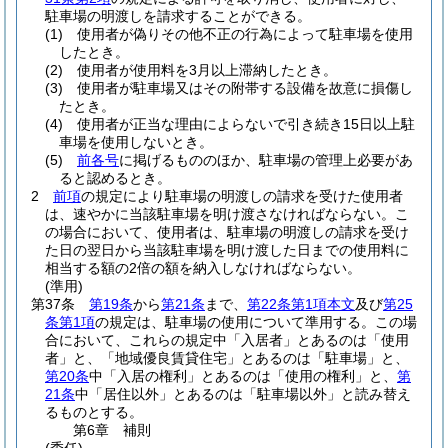
駐車場の明渡しを請求することができる。
(1)
使用者が偽りその他不正の行為によって駐車場を使用
したとき。
(2)
使用者が使用料を3月以上滞納したとき。
(3)
使用者が駐車場又はその附帯する設備を故意に損傷し
たとき。
(4)
使用者が正当な理由によらないで引き続き15日以上駐
車場を使用しないとき。
(5)
前各号
に掲げるもののほか、駐車場の管理上必要があ
ると認めるとき。
2
前項
の規定により駐車場の明渡しの請求を受けた使用者
は、速やかに当該駐車場を明け渡さなければならない。
こ
の場合において、使用者は、駐車場の明渡しの請求を受け
た日の翌日から当該駐車場を明け渡した日までの使用料に
相当する額の2倍の額を納入しなければならない。
(準用)
第37条
第19条
から
第21条
まで、
第22条第1項本文
及び
第25
条第1項
の規定は、駐車場の使用について準用する。
この場
合において、これらの規定中「入居者」とあるのは「使用
者」と、「地域優良賃貸住宅」とあるのは「駐車場」と、
第20条
中「入居の権利」とあるのは「使用の権利」と、
第
21条
中「居住以外」とあるのは「駐車場以外」と読み替え
るものとする。
第6章
補則