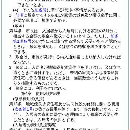
できないとき。
(4)
その他
前各号
に準ずる特別の事情があるとき。
2
前項
に規定するもののほか家賃の減免及び徴収猶予に関し
必要な事項は、規則で定める。
(敷金)
第14条
市長は、入居者から入居時における家賃の3月分に
相当する金額の敷金を徴収するものとする。
ただし、
前条
第1項各号
のいずれかに該当する場合で必要があると認める
ときは、敷金を減免し、又は敷金の徴収を猶予することが
できる。
2
敷金は、市長が発行する納入通知書により納入しなければ
ならない。
3
敷金は、入居者が地域優良賃貸住宅を明け渡し、又は立ち
退くときに還付する。
ただし、未納の家賃又は地域優良賃
貸住宅に係る債務があるときは、当該敷金のうちからこれ
らを控除するものとする。
4
敷金には、利子を付けない。
第4章
使用及び管理
(修繕費用の負担)
第15条
地域優良賃貸住宅及び共同施設の修繕に要する費用
(
次条第1号
に掲げる費用を除く。)
は、市の負担とする。
た
だし、入居者の責めに帰すべき理由により修繕の必要が生
じたときは、入居者の負担とする。
(入居者の費用負担義務)