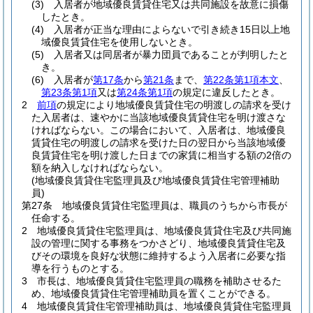
(3)
入居者が地域優良賃貸住宅又は共同施設を故意に損傷
したとき。
(4)
入居者が正当な理由によらないで引き続き15日以上地
域優良賃貸住宅を使用しないとき。
(5)
入居者又は同居者が暴力団員であることが判明したと
き。
(6)
入居者が
第17条
から
第21条
まで、
第22条第1項本文
、
第23条第1項
又は
第24条第1項
の規定に違反したとき。
2
前項
の規定により地域優良賃貸住宅の明渡しの請求を受け
た入居者は、速やかに当該地域優良賃貸住宅を明け渡さな
ければならない。
この場合において、入居者は、地域優良
賃貸住宅の明渡しの請求を受けた日の翌日から当該地域優
良賃貸住宅を明け渡した日までの家賃に相当する額の2倍の
額を納入しなければならない。
(地域優良賃貸住宅監理員及び地域優良賃貸住宅管理補助
員)
第27条
地域優良賃貸住宅監理員は、職員のうちから市長が
任命する。
2
地域優良賃貸住宅監理員は、地域優良賃貸住宅及び共同施
設の管理に関する事務をつかさどり、地域優良賃貸住宅及
びその環境を良好な状態に維持するよう入居者に必要な指
導を行うものとする。
3
市長は、地域優良賃貸住宅監理員の職務を補助させるた
め、地域優良賃貸住宅管理補助員を置くことができる。
4
地域優良賃貸住宅管理補助員は、地域優良賃貸住宅監理員