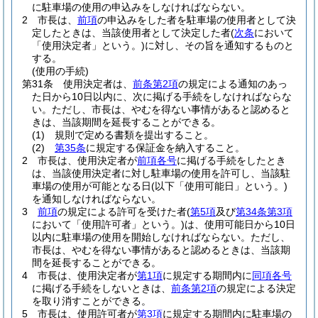
に駐車場の使用の申込みをしなければならない。
2
市長は、
前項
の申込みをした者を駐車場の使用者として決
定したときは、当該使用者として決定した者
(
次条
において
「使用決定者」という。)
に対し、その旨を通知するものと
する。
(使用の手続)
第31条
使用決定者は、
前条第2項
の規定による通知のあっ
た日から10日以内に、次に掲げる手続をしなければならな
い。
ただし、市長は、やむを得ない事情があると認めると
きは、当該期間を延長することができる。
(1)
規則で定める書類を提出すること。
(2)
第35条
に規定する保証金を納入すること。
2
市長は、使用決定者が
前項各号
に掲げる手続をしたとき
は、当該使用決定者に対し駐車場の使用を許可し、当該駐
車場の使用が可能となる日
(以下「使用可能日」という。)
を通知しなければならない。
3
前項
の規定による許可を受けた者
(
第5項
及び
第34条第3項
において「使用許可者」という。)
は、使用可能日から10日
以内に駐車場の使用を開始しなければならない。
ただし、
市長は、やむを得ない事情があると認めるときは、当該期
間を延長することができる。
4
市長は、使用決定者が
第1項
に規定する期間内に
同項各号
に掲げる手続をしないときは、
前条第2項
の規定による決定
を取り消すことができる。
5
市長は、使用許可者が
第3項
に規定する期間内に駐車場の