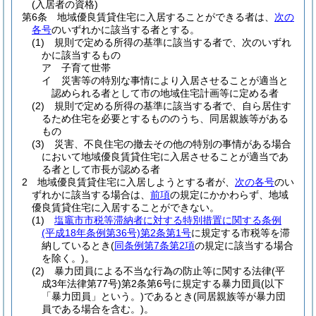
(入居者の資格)
第6条
地域優良賃貸住宅に入居することができる者は、
次の
各号
のいずれかに該当する者とする。
(1)
規則で定める所得の基準に該当する者で、次のいずれ
かに該当するもの
ア
子育て世帯
イ
災害等の特別な事情により入居させることが適当と
認められる者として市の地域住宅計画等に定める者
(2)
規則で定める所得の基準に該当する者で、自ら居住す
るため住宅を必要とするもののうち、同居親族等がある
もの
(3)
災害、不良住宅の撤去その他の特別の事情がある場合
において地域優良賃貸住宅に入居させることが適当であ
る者として市長が認める者
2
地域優良賃貸住宅に入居しようとする者が、
次の各号
のい
ずれかに該当する場合は、
前項
の規定にかかわらず、地域
優良賃貸住宅に入居することができない。
(1)
塩竈市市税等滞納者に対する特別措置に関する条例
(平成18年条例第36号)
第2条第1号
に規定する市税等を滞
納しているとき
(
同条例第7条第2項
の規定に該当する場合
を除く。)
。
(2)
暴力団員による不当な行為の防止等に関する法律
(平
成3年法律第77号)
第2条第6号に規定する暴力団員
(以下
「暴力団員」という。)
であるとき
(同居親族等が暴力団
員である場合を含む。)
。