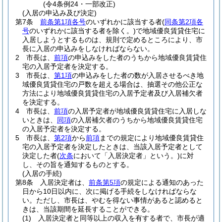
(令4条例24・一部改正)
(入居の申込み及び決定)
第7条
前条第1項各号
のいずれかに該当する者
(
同条第2項各
号
のいずれかに該当する者を除く。)
で地域優良賃貸住宅に
入居しようとするものは、規則で定めるところにより、市
長に入居の申込みをしなければならない。
2
市長は、
前項
の申込みをした者のうちから地域優良賃貸住
宅の入居予定者を決定する。
3
市長は、
第1項
の申込みをした者の数が入居させるべき地
域優良賃貸住宅の戸数を超える場合は、抽選その他公正な
方法により地域優良賃貸住宅の入居予定者及び入居補欠者
を決定する。
4
市長は、
前項
の入居予定者が地域優良賃貸住宅に入居しな
いときは、
同項
の入居補欠者のうちから地域優良賃貸住宅
の入居予定者を決定する。
5
市長は、
第2項
から
前項
までの規定により地域優良賃貸住
宅の入居予定者を決定したときは、当該入居予定者として
決定した者
(
次条
において「入居決定者」という。)
に対
し、その旨を通知するものとする。
(入居の手続)
第8条
入居決定者は、
前条第5項
の規定による通知のあった
日から10日以内に、次に掲げる手続をしなければならな
い。
ただし、市長は、やむを得ない事情があると認めると
きは、当該期間を延長することができる。
(1)
入居決定者と同等以上の収入を有する者で、市長が適