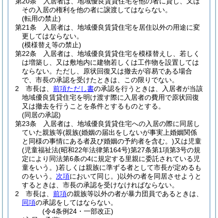
第20条
入居者は、地域優良賃貸住宅を他の者に貸し、又は
その入居の権利を他の者に譲渡してはならない。
(転用の禁止)
第21条
入居者は、地域優良賃貸住宅を居住以外の用途に変
更してはならない。
(模様替え等の禁止)
第22条
入居者は、地域優良賃貸住宅を模様替えし、若しく
は増築し、又は敷地内に建物若しくは工作物を設置しては
ならない。
ただし、原状回復又は撤去が容易である場合
で、市長の承認を受けたときは、この限りでない。
2
市長は、
前項ただし書
の承認を行うときは、入居者が当該
地域優良賃貸住宅を明け渡す際に入居者の費用で原状回復
又は撤去を行うことを条件とするものとする。
(同居の承認)
第23条
入居者は、地域優良賃貸住宅への入居の際に同居し
ていた親族等
(親族
(婚姻の届出をしないが事実上婚姻関係
と同様の事情にある者及び婚姻の予約者を含む。)
又は児童
(児童福祉法
(昭和22年法律第164号)
第27条第1項第3号の規
定により同法第6条の4に規定する里親に委託されている児
童をいう。)
若しくは親族に準ずる者として市長が定めるも
のをいう。
次項
において同じ。)
以外の者を同居させようと
するときは、市長の承認を受けなければならない。
2
市長は、
前項
の親族等以外の者が暴力団員であるときは、
同項
の承認をしてはならない。
(令4条例24・一部改正)