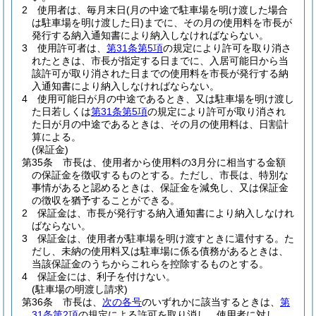
2
使用者は、毎月末日
(月の中途で駐車場を明け渡した場合
は駐車場を明け渡した日)
までに、その月の使用料を市長が
発行する納入通知書により納入しなければならない。
3
使用許可者は、
第31条第5項
の規定により許可を取り消さ
れたときは、市長が指定する日までに、入居可能日から当
該許可が取り消された日までの使用料を市長が発行する納
入通知書により納入しなければならない。
4
使用可能日が月の中途であるとき、又は駐車場を明け渡し
た日若しくは
第31条第5項
の規定により許可が取り消され
た日が月の中途であるときは、その月の使用料は、日割計
算による。
(保証金)
第35条
市長は、使用者から使用料の3月分に相当する金額
の保証金を徴収するものとする。
ただし、市長は、特別な
事情があると認めるときは、保証金を減免し、又は保証金
の徴収を猶予することができる。
2
保証金は、市長が発行する納入通知書により納入しなけれ
ばならない。
3
保証金は、使用者が駐車場を明け渡すときに還付する。
た
だし、未納の使用料又は駐車場に係る債務があるときは、
当該保証金のうちからこれらを控除するものとする。
4
保証金には、利子を付けない。
(駐車場の明渡し請求)
第36条
市長は、
次の各号
のいずれかに該当するときは、
第
31条第2項
の規定による許可を取り消し、使用者に対し、