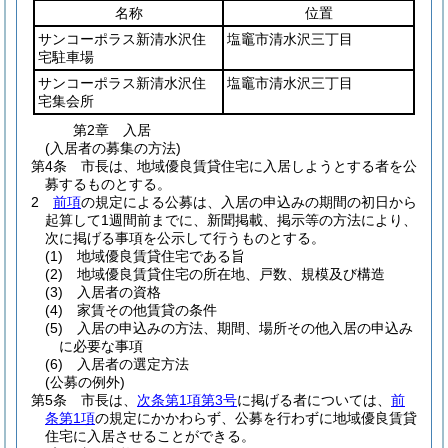
名称
位置
サンコーポラス新清水沢住
塩竈市清水沢三丁目
宅駐車場
サンコーポラス新清水沢住
塩竈市清水沢三丁目
宅集会所
第2章
入居
(入居者の募集の方法)
第4条
市長は、地域優良賃貸住宅に入居しようとする者を公
募するものとする。
2
前項
の規定による公募は、入居の申込みの期間の初日から
起算して1週間前までに、新聞掲載、掲示等の方法により、
次に掲げる事項を公示して行うものとする。
(1)
地域優良賃貸住宅である旨
(2)
地域優良賃貸住宅の所在地、戸数、規模及び構造
(3)
入居者の資格
(4)
家賃その他賃貸の条件
(5)
入居の申込みの方法、期間、場所その他入居の申込み
に必要な事項
(6)
入居者の選定方法
(公募の例外)
第5条
市長は、
次条第1項第3号
に掲げる者については、
前
条第1項
の規定にかかわらず、公募を行わずに地域優良賃貸
住宅に入居させることができる。