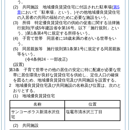
う。
(2)
共同施設 地域優良賃貸住宅に付設された駐車場
(
第5
章
において「駐車場」という。)
その他地域優良賃貸住宅
の入居者の共同の福祉のために必要な施設をいう。
(3)
所得 特定優良賃貸住宅の供給の促進に関する法律施
行規則
(平成5年建設省令第16号。以下「施行規則」とい
う。)
第1条第4号に規定する所得をいう。
(4)
子育て世帯 同居者に18歳未満の者がいる世帯をい
う。
(5)
同居親族等 施行規則第1条第1号に規定する同居親族
等をいう。
(令4条例24・一部改正)
(設置)
第3条
子育て世帯その他の居住の安定に特に配慮が必要な世
帯に居住環境が良好な賃貸住宅を供給し、定住人口の確保
を図るため、地域優良賃貸住宅及び共同施設を設置する。
2
地域優良賃貸住宅及び共同施設の名称及び位置は、次のと
おりとする。
(1)
地域優良賃貸住宅
名称
位置
サンコーポラス新清水沢住
塩竈市清水沢三丁目
宅
(2)
共同施設