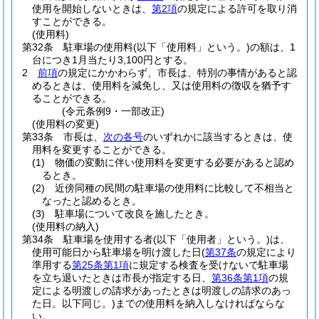
使用を開始しないときは、
第2項
の規定による許可を取り消
すことができる。
(使用料)
第32条
駐車場の使用料
(以下「使用料」という。)
の額は、1
台につき1月当たり3,100円とする。
2
前項
の規定にかかわらず、市長は、特別の事情があると認
めるときは、使用料を減免し、又は使用料の徴収を猶予す
ることができる。
(令元条例9・一部改正)
(使用料の変更)
第33条
市長は、
次の各号
のいずれかに該当するときは、使
用料を変更することができる。
(1)
物価の変動に伴い使用料を変更する必要があると認め
るとき。
(2)
近傍同種の民間の駐車場の使用料に比較して不相当と
なったと認めるとき。
(3)
駐車場について改良を施したとき。
(使用料の納入)
第34条
駐車場を使用する者
(以下「使用者」という。)
は、
使用可能日から駐車場を明け渡した日
(
第37条
の規定により
準用する
第25条第1項
に規定する検査を受けないで駐車場
を立ち退いたときは市長が指定する日、
第36条第1項
の規
定による明渡しの請求があったときは明渡しの請求のあっ
た日。以下同じ。)
までの使用料を納入しなければならな
い。