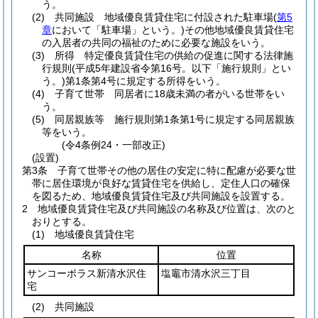
う。
(2)
共同施設 地域優良賃貸住宅に付設された駐車場
(
第5
章
において「駐車場」という。)
その他地域優良賃貸住宅
の入居者の共同の福祉のために必要な施設をいう。
(3)
所得 特定優良賃貸住宅の供給の促進に関する法律施
行規則
(平成5年建設省令第16号。以下「施行規則」とい
う。)
第1条第4号に規定する所得をいう。
(4)
子育て世帯 同居者に18歳未満の者がいる世帯をい
う。
(5)
同居親族等 施行規則第1条第1号に規定する同居親族
等をいう。
(令4条例24・一部改正)
(設置)
第3条
子育て世帯その他の居住の安定に特に配慮が必要な世
帯に居住環境が良好な賃貸住宅を供給し、定住人口の確保
を図るため、地域優良賃貸住宅及び共同施設を設置する。
2
地域優良賃貸住宅及び共同施設の名称及び位置は、次のと
おりとする。
(1)
地域優良賃貸住宅
名称
位置
サンコーポラス新清水沢住
塩竈市清水沢三丁目
宅
(2)
共同施設