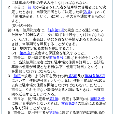
に駐車場の使用の申込みをしなければならない。
2
市長は、
前項
の申込みをした者を駐車場の使用者として決
定したときは、当該使用者として決定した者
(
次条
において
「使用決定者」という。)
に対し、その旨を通知するものと
する。
(使用の手続)
第31条
使用決定者は、
前条第2項
の規定による通知のあっ
た日から10日以内に、次に掲げる手続をしなければならな
い。
ただし、市長は、やむを得ない事情があると認めると
きは、当該期間を延長することができる。
(1)
規則で定める書類を提出すること。
(2)
第35条
に規定する保証金を納入すること。
2
市長は、使用決定者が
前項各号
に掲げる手続をしたとき
は、当該使用決定者に対し駐車場の使用を許可し、当該駐
車場の使用が可能となる日
(以下「使用可能日」という。)
を通知しなければならない。
3
前項
の規定による許可を受けた者
(
第5項
及び
第34条第3項
において「使用許可者」という。)
は、使用可能日から10日
以内に駐車場の使用を開始しなければならない。
ただし、
市長は、やむを得ない事情があると認めるときは、当該期
間を延長することができる。
4
市長は、使用決定者が
第1項
に規定する期間内に
同項各号
に掲げる手続をしないときは、
前条第2項
の規定による決定
を取り消すことができる。
5
市長は、使用許可者が
第3項
に規定する期間内に駐車場の