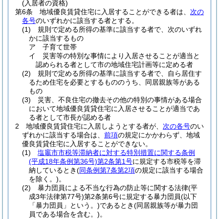
(入居者の資格)
第6条
地域優良賃貸住宅に入居することができる者は、
次の
各号
のいずれかに該当する者とする。
(1)
規則で定める所得の基準に該当する者で、次のいずれ
かに該当するもの
ア
子育て世帯
イ
災害等の特別な事情により入居させることが適当と
認められる者として市の地域住宅計画等に定める者
(2)
規則で定める所得の基準に該当する者で、自ら居住す
るため住宅を必要とするもののうち、同居親族等がある
もの
(3)
災害、不良住宅の撤去その他の特別の事情がある場合
において地域優良賃貸住宅に入居させることが適当であ
る者として市長が認める者
2
地域優良賃貸住宅に入居しようとする者が、
次の各号
のい
ずれかに該当する場合は、
前項
の規定にかかわらず、地域
優良賃貸住宅に入居することができない。
(1)
塩竈市市税等滞納者に対する特別措置に関する条例
(平成18年条例第36号)
第2条第1号
に規定する市税等を滞
納しているとき
(
同条例第7条第2項
の規定に該当する場合
を除く。)
。
(2)
暴力団員による不当な行為の防止等に関する法律
(平
成3年法律第77号)
第2条第6号に規定する暴力団員
(以下
「暴力団員」という。)
であるとき
(同居親族等が暴力団
員である場合を含む。)
。