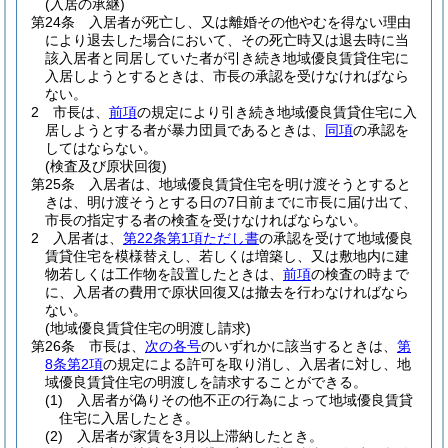
(入居の承継)
第24条
入居者が死亡し、又は離婚その他やむを得ない理由
により退去した場合において、その死亡時又は退去時に当
該入居者と同居していた者が引き続き地域優良賃貸住宅に
入居しようとするときは、市長の承認を受けなければなら
ない。
2
市長は、
前項
の規定により引き続き地域優良賃貸住宅に入
居しようとする者が暴力団員であるときは、
同項
の承認を
してはならない。
(検査及び原状回復)
第25条
入居者は、地域優良賃貸住宅を明け渡そうとすると
きは、明け渡そうとする日の7日前までに市長に届け出て、
市長の指定する者の検査を受けなければならない。
2
入居者は、
第22条第1項ただし書
の承認を受けて地域優良
賃貸住宅を模様替えし、若しくは増築し、又は敷地内に建
物若しくは工作物を設置したときは、
前項
の検査の時まで
に、入居者の費用で原状回復又は撤去を行わなければなら
ない。
(地域優良賃貸住宅の明渡し請求)
第26条
市長は、
次の各号
のいずれかに該当するときは、
第
8条第2項
の規定による許可を取り消し、入居者に対し、地
域優良賃貸住宅の明渡しを請求することができる。
(1)
入居者が偽りその他不正の行為によって地域優良賃貸
住宅に入居したとき。
(2)
入居者が家賃を3月以上滞納したとき。