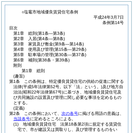
○塩竈市地域優良賃貸住宅条例
平成24年3月7日
条例第14号
目次
第1章
総則
(第1条―第3条)
第2章
入居
(第4条―第8条)
第3章
家賃及び敷金
(第9条―第14条)
第4章
使用及び管理
(第15条―第29条)
第5章
駐車場の管理
(第30条―第37条)
第6章
補則
(第38条・第39条)
附則
第1章
総則
(趣旨)
第1条
この条例は、特定優良賃貸住宅の供給の促進に関する
法律
(平成5年法律第52号。以下「法」という。)
及び地方自
治法
(昭和22年法律第67号)
に基づき、地域優良賃貸住宅及
び共同施設の設置及び管理に関し必要な事項を定めるもの
とする。
(定義)
第2条
この条例において、
次の各号
に掲げる用語の意義は、
当該各号
に定めるところによる。
(1)
地域優良賃貸住宅 法第18条第2項に規定する賃貸住
宅で、市が建設又は買取りし、及び管理するものをい