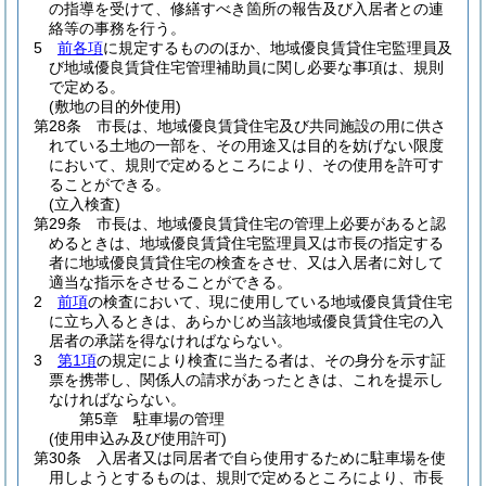
の指導を受けて、修繕すべき箇所の報告及び入居者との連
絡等の事務を行う。
5
前各項
に規定するもののほか、地域優良賃貸住宅監理員及
び地域優良賃貸住宅管理補助員に関し必要な事項は、規則
で定める。
(敷地の目的外使用)
第28条
市長は、地域優良賃貸住宅及び共同施設の用に供さ
れている土地の一部を、その用途又は目的を妨げない限度
において、規則で定めるところにより、その使用を許可す
ることができる。
(立入検査)
第29条
市長は、地域優良賃貸住宅の管理上必要があると認
めるときは、地域優良賃貸住宅監理員又は市長の指定する
者に地域優良賃貸住宅の検査をさせ、又は入居者に対して
適当な指示をさせることができる。
2
前項
の検査において、現に使用している地域優良賃貸住宅
に立ち入るときは、あらかじめ当該地域優良賃貸住宅の入
居者の承諾を得なければならない。
3
第1項
の規定により検査に当たる者は、その身分を示す証
票を携帯し、関係人の請求があったときは、これを提示し
なければならない。
第5章
駐車場の管理
(使用申込み及び使用許可)
第30条
入居者又は同居者で自ら使用するために駐車場を使
用しようとするものは、規則で定めるところにより、市長