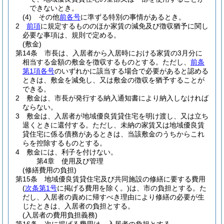
できないとき。
(4)
その他
前各号
に準ずる特別の事情があるとき。
2
前項
に規定するもののほか家賃の減免及び徴収猶予に関し
必要な事項は、規則で定める。
(敷金)
第14条
市長は、入居者から入居時における家賃の3月分に
相当する金額の敷金を徴収するものとする。
ただし、
前条
第1項各号
のいずれかに該当する場合で必要があると認める
ときは、敷金を減免し、又は敷金の徴収を猶予することが
できる。
2
敷金は、市長が発行する納入通知書により納入しなければ
ならない。
3
敷金は、入居者が地域優良賃貸住宅を明け渡し、又は立ち
退くときに還付する。
ただし、未納の家賃又は地域優良賃
貸住宅に係る債務があるときは、当該敷金のうちからこれ
らを控除するものとする。
4
敷金には、利子を付けない。
第4章
使用及び管理
(修繕費用の負担)
第15条
地域優良賃貸住宅及び共同施設の修繕に要する費用
(
次条第1号
に掲げる費用を除く。)
は、市の負担とする。
た
だし、入居者の責めに帰すべき理由により修繕の必要が生
じたときは、入居者の負担とする。
(入居者の費用負担義務)