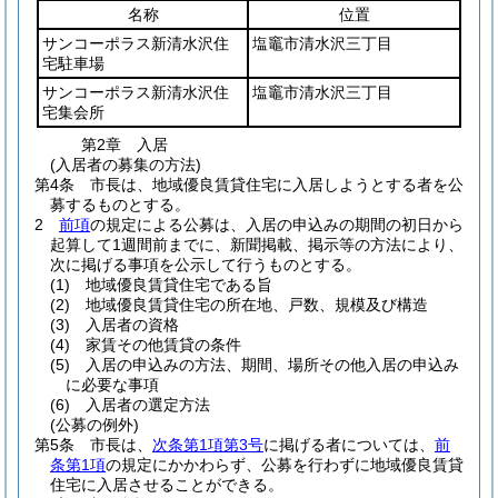
名称
位置
サンコーポラス新清水沢住
塩竈市清水沢三丁目
宅駐車場
サンコーポラス新清水沢住
塩竈市清水沢三丁目
宅集会所
第2章
入居
(入居者の募集の方法)
第4条
市長は、地域優良賃貸住宅に入居しようとする者を公
募するものとする。
2
前項
の規定による公募は、入居の申込みの期間の初日から
起算して1週間前までに、新聞掲載、掲示等の方法により、
次に掲げる事項を公示して行うものとする。
(1)
地域優良賃貸住宅である旨
(2)
地域優良賃貸住宅の所在地、戸数、規模及び構造
(3)
入居者の資格
(4)
家賃その他賃貸の条件
(5)
入居の申込みの方法、期間、場所その他入居の申込み
に必要な事項
(6)
入居者の選定方法
(公募の例外)
第5条
市長は、
次条第1項第3号
に掲げる者については、
前
条第1項
の規定にかかわらず、公募を行わずに地域優良賃貸
住宅に入居させることができる。