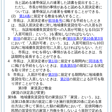
当と認める連帯保証人の連署した請書を提出すること。
ただし、市長が特別の事情があると認める入居決定者に
ついては、連帯保証人の連署を省略することができる。
(2)
第14条
に規定する敷金を納入すること。
2
市長は、入居決定者が
前項各号
に掲げる手続をしたとき
は、当該入居決定者に対し地域優良賃貸住宅への入居を許
可し、当該地域優良賃貸住宅への入居が可能となる日
(以下
「入居可能日」という。)
を通知しなければならない。
3
前項
の規定による許可を受けた者
(
第5項
及び
第10条第3項
において「入居許可者」という。)
は、入居可能日から10日
以内に地域優良賃貸住宅に入居しなければならない。
ただ
し、市長は、やむを得ない事情があると認めるときは、当
該期間を延長することができる。
4
市長は、入居決定者が
第1項
に規定する期間内に
同項各号
に掲げる手続をしないときは、
前条第5項
の規定による決定
を取り消すことができる。
5
市長は、入居許可者が
第3項
に規定する期間内に地域優良
賃貸住宅に入居しないときは、
第2項
の規定による許可を取
り消すことができる。
第3章
家賃及び敷金
(家賃の決定及び変更)
第9条
地域優良賃貸住宅の家賃
(以下「家賃」という。)
は、
法第13条第1項の規定に基づき施行規則第20条に定める算
出方法に準じて算出した額の範囲内において、近傍同種の
民間の賃貸住宅の家賃と均衡を失しないよう規則で定める