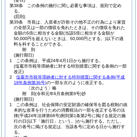
(委任)
第38条
この条例の施行に関し必要な事項は、規則で定め
る。
(罰則)
第39条
市長は、入居者が詐欺その他不正の行為により家賃
の全部又は一部の徴収を免れたときは、その徴収を免れた
金額の5倍に相当する金額
(当該5倍に相当する金額が
50,000円を超えないときは、50,000円とする。)
以下の過
料を科することができる。
附
則
(施行期日)
1
この条例は、平成24年4月1日から施行する。
(塩竈市市税等滞納者に対する特別措置に関する条例の一部
改正)
2
塩竈市市税等滞納者に対する特別措置に関する条例
(平成
18年条例第36号)
の一部を次のように改正する。
〔次のよう〕略
附
則
(令和元年6月
条例第9号)
抄
(施行期日)
1
この条例は、社会保障の安定財源の確保等を図る税制の抜
本的な改革を行うための消費税法の一部を改正する等の法
律
(平成24年法律第68号)
附則第1条第2号に掲げる規定の施
行の日
(以下「施行日」という。)
から施行する。
ただし、
次の各号に掲げる規定は、当該各号に定める日から施行す
る。