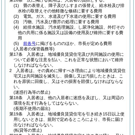
第16条
次に掲げる費用は、入居者の負担とする。
(1)
畳の表替え、障子及びふすまの張替え、給水栓及び排
水栓の取替えその他軽微な修繕に要する費用
(2)
電気、ガス、水道及び下水道の使用に要する費用
(3)
汚物、汚水及び塵芥の処理に要する費用
(4)
給排水施設、汚水処理施設、し尿浄化施設、外灯その
他の共用に係る施設又は設備の使用及び維持に要する費
用
(5)
前各号
に掲げるもののほか、市長が定める費用
(入居者の保管義務等)
第17条
入居者は、地域優良賃貸住宅及び共同施設の使用に
ついて必要な注意を払い、これを正常な状態において維持
しなければならない。
2
入居者は、その責めに帰すべき理由により地域優良賃貸住
宅又は共同施設を滅失し、損傷し又は汚損したときは、こ
れを原状に回復し、又はその損害を賠償しなければならな
い。
(迷惑行為等の禁止)
第18条
入居者は、他の入居者に迷惑を及ぼし、又は周辺の
環境を乱す行為をしてはならない。
(長期不使用の届出)
第19条
入居者は、地域優良賃貸住宅を引き続き15日以上使
用しないときは、規則で定めるところにより、市長に届け
出なければならない。
(転貸等の禁止)