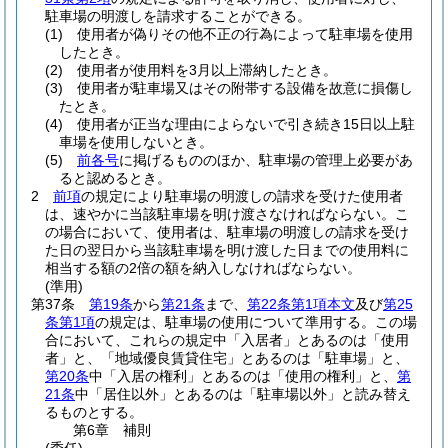
駐車場の明渡しを請求することができる。
(1)
使用者が偽りその他不正の行為によって駐車場を使用
したとき。
(2)
使用者が使用料を3月以上滞納したとき。
(3)
使用者が駐車場又はその附帯する設備を故意に損傷し
たとき。
(4)
使用者が正当な理由によらないで引き続き15日以上駐
車場を使用しないとき。
(5)
前各号
に掲げるもののほか、駐車場の管理上必要があ
ると認めるとき。
2
前項
の規定により駐車場の明渡しの請求を受けた使用者
は、速やかに当該駐車場を明け渡さなければならない。
こ
の場合において、使用者は、駐車場の明渡しの請求を受け
た日の翌日から当該駐車場を明け渡した日までの使用料に
相当する額の2倍の額を納入しなければならない。
(準用)
第37条
第19条
から
第21条
まで、
第22条第1項本文
及び
第25
条第1項
の規定は、駐車場の使用について準用する。
この場
合において、これらの規定中「入居者」とあるのは「使用
者」と、「地域優良賃貸住宅」とあるのは「駐車場」と、
第20条
中「入居の権利」とあるのは「使用の権利」と、
第
21条
中「居住以外」とあるのは「駐車場以外」と読み替え
るものとする。
第6章
補則