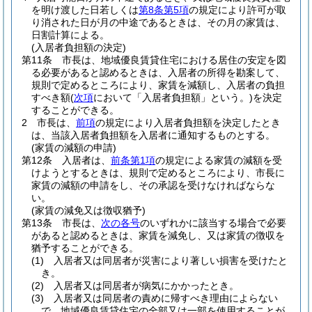
を明け渡した日若しくは
第8条第5項
の規定により許可が取
り消された日が月の中途であるときは、その月の家賃は、
日割計算による。
(入居者負担額の決定)
第11条
市長は、地域優良賃貸住宅における居住の安定を図
る必要があると認めるときは、入居者の所得を勘案して、
規則で定めるところにより、家賃を減額し、入居者の負担
すべき額
(
次項
において「入居者負担額」という。)
を決定
することができる。
2
市長は、
前項
の規定により入居者負担額を決定したとき
は、当該入居者負担額を入居者に通知するものとする。
(家賃の減額の申請)
第12条
入居者は、
前条第1項
の規定による家賃の減額を受
けようとするときは、規則で定めるところにより、市長に
家賃の減額の申請をし、その承認を受けなければならな
い。
(家賃の減免又は徴収猶予)
第13条
市長は、
次の各号
のいずれかに該当する場合で必要
があると認めるときは、家賃を減免し、又は家賃の徴収を
猶予することができる。
(1)
入居者又は同居者が災害により著しい損害を受けたと
き。
(2)
入居者又は同居者が病気にかかったとき。
(3)
入居者又は同居者の責めに帰すべき理由によらない
で、地域優良賃貸住宅の全部又は一部を使用することが