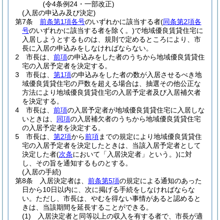
(令4条例24・一部改正)
(入居の申込み及び決定)
第7条
前条第1項各号
のいずれかに該当する者
(
同条第2項各
号
のいずれかに該当する者を除く。)
で地域優良賃貸住宅に
入居しようとするものは、規則で定めるところにより、市
長に入居の申込みをしなければならない。
2
市長は、
前項
の申込みをした者のうちから地域優良賃貸住
宅の入居予定者を決定する。
3
市長は、
第1項
の申込みをした者の数が入居させるべき地
域優良賃貸住宅の戸数を超える場合は、抽選その他公正な
方法により地域優良賃貸住宅の入居予定者及び入居補欠者
を決定する。
4
市長は、
前項
の入居予定者が地域優良賃貸住宅に入居しな
いときは、
同項
の入居補欠者のうちから地域優良賃貸住宅
の入居予定者を決定する。
5
市長は、
第2項
から
前項
までの規定により地域優良賃貸住
宅の入居予定者を決定したときは、当該入居予定者として
決定した者
(
次条
において「入居決定者」という。)
に対
し、その旨を通知するものとする。
(入居の手続)
第8条
入居決定者は、
前条第5項
の規定による通知のあった
日から10日以内に、次に掲げる手続をしなければならな
い。
ただし、市長は、やむを得ない事情があると認めると
きは、当該期間を延長することができる。
(1)
入居決定者と同等以上の収入を有する者で、市長が適