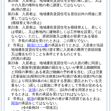
第20条
入居者は、地域優良賃貸住宅を他の者に貸し、又は
その入居の権利を他の者に譲渡してはならない。
(転用の禁止)
第21条
入居者は、地域優良賃貸住宅を居住以外の用途に変
更してはならない。
(模様替え等の禁止)
第22条
入居者は、地域優良賃貸住宅を模様替えし、若しく
は増築し、又は敷地内に建物若しくは工作物を設置しては
ならない。
ただし、原状回復又は撤去が容易である場合
で、市長の承認を受けたときは、この限りでない。
2
市長は、
前項ただし書
の承認を行うときは、入居者が当該
地域優良賃貸住宅を明け渡す際に入居者の費用で原状回復
又は撤去を行うことを条件とするものとする。
(同居の承認)
第23条
入居者は、地域優良賃貸住宅への入居の際に同居し
ていた親族等
(親族
(婚姻の届出をしないが事実上婚姻関係
と同様の事情にある者及び婚姻の予約者を含む。)
又は児童
(児童福祉法
(昭和22年法律第164号)
第27条第1項第3号の規
定により同法第6条の4に規定する里親に委託されている児
童をいう。)
若しくは親族に準ずる者として市長が定めるも
のをいう。
次項
において同じ。)
以外の者を同居させようと
するときは、市長の承認を受けなければならない。
2
市長は、
前項
の親族等以外の者が暴力団員であるときは、
同項
の承認をしてはならない。
(令4条例24・一部改正)