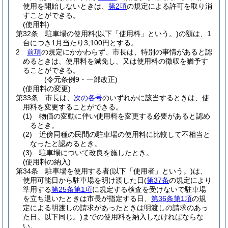
使用を開始しないときは、
第2項
の規定による許可を取り消
すことができる。
(使用料)
第32条
駐車場の使用料
(以下「使用料」という。)
の額は、1
台につき1月当たり3,100円とする。
2
前項
の規定にかかわらず、市長は、特別の事情があると認
めるときは、使用料を減免し、又は使用料の徴収を猶予す
ることができる。
(令元条例9・一部改正)
(使用料の変更)
第33条
市長は、
次の各号
のいずれかに該当するときは、使
用料を変更することができる。
(1)
物価の変動に伴い使用料を変更する必要があると認め
るとき。
(2)
近傍同種の民間の駐車場の使用料に比較して不相当と
なったと認めるとき。
(3)
駐車場について改良を施したとき。
(使用料の納入)
第34条
駐車場を使用する者
(以下「使用者」という。)
は、
使用可能日から駐車場を明け渡した日
(
第37条
の規定により
準用する
第25条第1項
に規定する検査を受けないで駐車場
を立ち退いたときは市長が指定する日、
第36条第1項
の規
定による明渡しの請求があったときは明渡しの請求のあっ
た日。以下同じ。)
までの使用料を納入しなければならな
い。