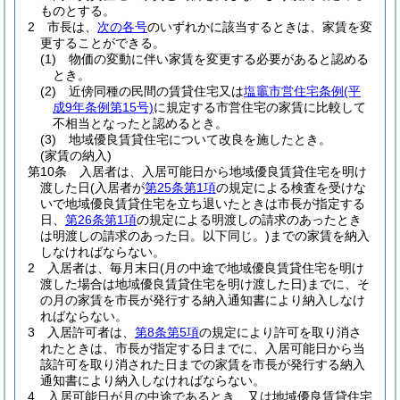
ものとする。
2
市長は、
次の各号
のいずれかに該当するときは、家賃を変
更することができる。
(1)
物価の変動に伴い家賃を変更する必要があると認める
とき。
(2)
近傍同種の民間の賃貸住宅又は
塩竈市営住宅条例
(平
成9年条例第15号)
に規定する市営住宅の家賃に比較して
不相当となったと認めるとき。
(3)
地域優良賃貸住宅について改良を施したとき。
(家賃の納入)
第10条
入居者は、入居可能日から地域優良賃貸住宅を明け
渡した日
(入居者が
第25条第1項
の規定による検査を受けな
いで地域優良賃貸住宅を立ち退いたときは市長が指定する
日、
第26条第1項
の規定による明渡しの請求のあったとき
は明渡しの請求のあった日。以下同じ。)
までの家賃を納入
しなければならない。
2
入居者は、毎月末日
(月の中途で地域優良賃貸住宅を明け
渡した場合は地域優良賃貸住宅を明け渡した日)
までに、そ
の月の家賃を市長が発行する納入通知書により納入しなけ
ればならない。
3
入居許可者は、
第8条第5項
の規定により許可を取り消さ
れたときは、市長が指定する日までに、入居可能日から当
該許可を取り消された日までの家賃を市長が発行する納入
通知書により納入しなければならない。
4
入居可能日が月の中途であるとき、又は地域優良賃貸住宅