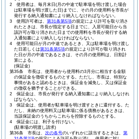
2
使用者は、毎月末日
(月の中途で駐車場を明け渡した場合
は駐車場を明け渡した日)
までに、その月の使用料を市長が
発行する納入通知書により納入しなければならない。
3
使用許可者は、
第31条第5項
の規定により許可を取り消さ
れたときは、市長が指定する日までに、入居可能日から当
該許可が取り消された日までの使用料を市長が発行する納
入通知書により納入しなければならない。
4
使用可能日が月の中途であるとき、又は駐車場を明け渡し
た日若しくは
第31条第5項
の規定により許可が取り消され
た日が月の中途であるときは、その月の使用料は、日割計
算による。
(保証金)
第35条
市長は、使用者から使用料の3月分に相当する金額
の保証金を徴収するものとする。
ただし、市長は、特別な
事情があると認めるときは、保証金を減免し、又は保証金
の徴収を猶予することができる。
2
保証金は、市長が発行する納入通知書により納入しなけれ
ばならない。
3
保証金は、使用者が駐車場を明け渡すときに還付する。
た
だし、未納の使用料又は駐車場に係る債務があるときは、
当該保証金のうちからこれらを控除するものとする。
4
保証金には、利子を付けない。
(駐車場の明渡し請求)
第36条
市長は、
次の各号
のいずれかに該当するときは、
第
31条第2項
の規定による許可を取り消し、使用者に対し、