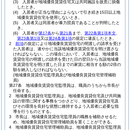
(3)
入居者が地域優良賃貸住宅又は共同施設を故意に損傷
したとき。
(4)
入居者が正当な理由によらないで引き続き15日以上地
域優良賃貸住宅を使用しないとき。
(5)
入居者又は同居者が暴力団員であることが判明したと
き。
(6)
入居者が
第17条
から
第21条
まで、
第22条第1項本文
、
第23条第1項
又は
第24条第1項
の規定に違反したとき。
2
前項
の規定により地域優良賃貸住宅の明渡しの請求を受け
た入居者は、速やかに当該地域優良賃貸住宅を明け渡さな
ければならない。
この場合において、入居者は、地域優良
賃貸住宅の明渡しの請求を受けた日の翌日から当該地域優
良賃貸住宅を明け渡した日までの家賃に相当する額の2倍の
額を納入しなければならない。
(地域優良賃貸住宅監理員及び地域優良賃貸住宅管理補助
員)
第27条
地域優良賃貸住宅監理員は、職員のうちから市長が
任命する。
2
地域優良賃貸住宅監理員は、地域優良賃貸住宅及び共同施
設の管理に関する事務をつかさどり、地域優良賃貸住宅及
びその環境を良好な状態に維持するよう入居者に必要な指
導を行うものとする。
3
市長は、地域優良賃貸住宅監理員の職務を補助させるた
め、地域優良賃貸住宅管理補助員を置くことができる。
4
地域優良賃貸住宅管理補助員は、地域優良賃貸住宅監理員