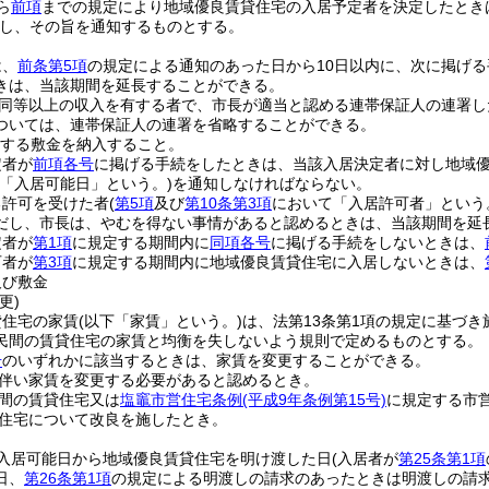
ら
前項
までの規定により地域優良賃貸住宅の入居予定者を決定したとき
し、その旨を通知するものとする。
は、
前条第5項
の規定による通知のあった日から10日以内に、次に掲げ
きは、当該期間を延長することができる。
同等以上の収入を有する者で、市長が適当と認める連帯保証人の連署し
ついては、連帯保証人の連署を省略することができる。
する敷金を納入すること。
定者が
前項各号
に掲げる手続をしたときは、当該入居決定者に対し地域
下「入居可能日」という。)
を通知しなければならない。
る許可を受けた者
(
第5項
及び
第10条第3項
において「入居許可者」という
だし、市長は、やむを得ない事情があると認めるときは、当該期間を延
定者が
第1項
に規定する期間内に
同項各号
に掲げる手続をしないときは、
可者が
第3項
に規定する期間内に地域優良賃貸住宅に入居しないときは、
及び敷金
更)
貸住宅の家賃
(以下「家賃」という。)
は、法第13条第1項の規定に基づ
民間の賃貸住宅の家賃と均衡を失しないよう規則で定めるものとする。
号
のいずれかに該当するときは、家賃を変更することができる。
伴い家賃を変更する必要があると認めるとき。
間の賃貸住宅又は
塩竈市営住宅条例
(平成9年条例第15号)
に規定する市
住宅について改良を施したとき。
入居可能日から地域優良賃貸住宅を明け渡した日
(入居者が
第25条第1項
日、
第26条第1項
の規定による明渡しの請求のあったときは明渡しの請求