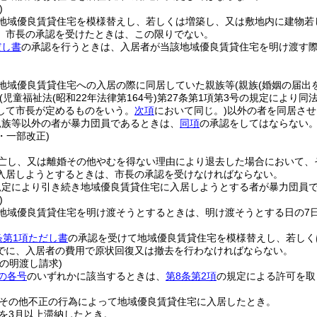
)
地域優良賃貸住宅を模様替えし、若しくは増築し、又は敷地内に建物若
、市長の承認を受けたときは、この限りでない。
だし書
の承認を行うときは、入居者が当該地域優良賃貸住宅を明け渡す
地域優良賃貸住宅への入居の際に同居していた親族等
(親族
(婚姻の届出
(児童福祉法
(昭和22年法律第164号)
第27条第1項第3号の規定により同
して市長が定めるものをいう。
次項
において同じ。)
以外の者を同居させ
親族等以外の者が暴力団員であるときは、
同項
の承認をしてはならない
4・一部改正)
亡し、又は離婚その他やむを得ない理由により退去した場合において、
入居しようとするときは、市長の承認を受けなければならない。
規定により引き続き地域優良賃貸住宅に入居しようとする者が暴力団員
)
地域優良賃貸住宅を明け渡そうとするときは、明け渡そうとする日の7
条第1項ただし書
の承認を受けて地域優良賃貸住宅を模様替えし、若しく
でに、入居者の費用で原状回復又は撤去を行わなければならない。
の明渡し請求)
の各号
のいずれかに該当するときは、
第8条第2項
の規定による許可を取
その他不正の行為によって地域優良賃貸住宅に入居したとき。
を3月以上滞納したとき。