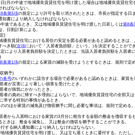
末日
(月の中途で地域優良賃貸住宅を明け渡した場合は地域優良賃貸住宅
ければならない。
8条第5項
の規定により許可を取り消されたときは、市長が指定する日
通知書により納入しなければならない。
の中途であるとき、又は地域優良賃貸住宅を明け渡した日若しくは
第8条
は、日割計算による。
定)
域優良賃貸住宅における居住の安定を図る必要があると認めるときは、
すべき額
(
次項
において「入居者負担額」という。)
を決定することがで
規定により入居者負担額を決定したときは、当該入居者負担額を入居者
)
前条第1項
の規定による家賃の減額を受けようとするときは、規則で定
。
収猶予)
の各号
のいずれかに該当する場合で必要があると認めるときは、家賃を
居者が災害により著しい損害を受けたとき。
居者が病気にかかったとき。
居者の責めに帰すべき理由によらないで、地域優良賃貸住宅の全部又は
に準ずる特別の事情があるとき。
もののほか家賃の減免及び徴収猶予に関し必要な事項は、規則で定める
居者から入居時における家賃の3月分に相当する金額の敷金を徴収する
るときは、敷金を減免し、又は敷金の徴収を猶予することができる。
発行する納入通知書により納入しなければならない。
が地域優良賃貸住宅を明け渡し、又は立ち退くときに還付する。
ただし