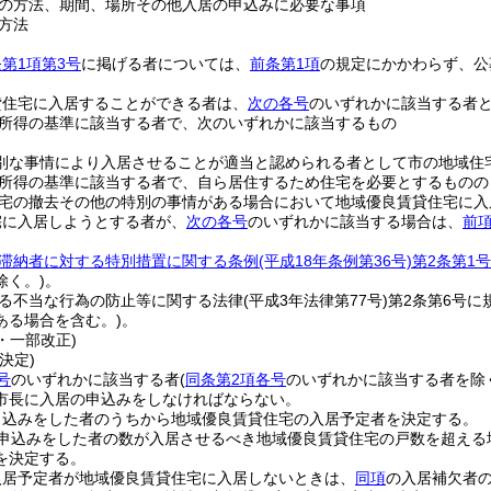
の方法、期間、場所その他入居の申込みに必要な事項
方法
第1項第3号
に掲げる者については、
前条第1項
の規定にかかわらず、公
貸住宅に入居することができる者は、
次の各号
のいずれかに該当する者
所得の基準に該当する者で、次のいずれかに該当するもの
別な事情により入居させることが適当と認められる者として市の地域住
所得の基準に該当する者で、自ら居住するため住宅を必要とするものの
宅の撤去その他の特別の事情がある場合において地域優良賃貸住宅に入
宅に入居しようとする者が、
次の各号
のいずれかに該当する場合は、
前
滞納者に対する特別措置に関する条例
(平成18年条例第36号)
第2条第1号
除く。)
。
る不当な行為の防止等に関する法律
(平成3年法律第77号)
第2条第6号に
ある場合を含む。)
。
4・一部改正)
決定)
号
のいずれかに該当する者
(
同条第2項各号
のいずれかに該当する者を除
市長に入居の申込みをしなければならない。
申込みをした者のうちから地域優良賃貸住宅の入居予定者を決定する。
申込みをした者の数が入居させるべき地域優良賃貸住宅の戸数を超える
を決定する。
入居予定者が地域優良賃貸住宅に入居しないときは、
同項
の入居補欠者