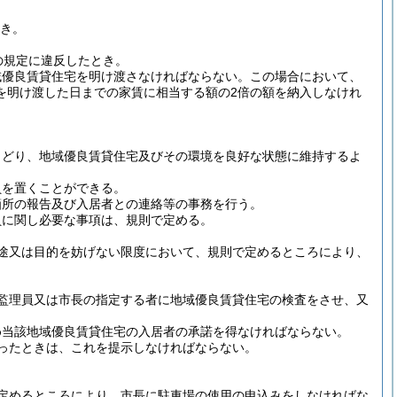
とき。
の規定に違反したとき。
域優良賃貸住宅を明け渡さなければならない。
この場合において、
を明け渡した日までの家賃に相当する額の2倍の額を納入しなけれ
さどり、地域優良賃貸住宅及びその環境を良好な状態に維持するよ
員を置くことができる。
箇所の報告及び入居者との連絡等の事務を行う。
員に関し必要な事項は、規則で定める。
途又は目的を妨げない限度において、規則で定めるところにより、
監理員又は市長の指定する者に地域優良賃貸住宅の検査をさせ、又
め当該地域優良賃貸住宅の入居者の承諾を得なければならない。
ったときは、これを提示しなければならない。
定めるところにより、市長に駐車場の使用の申込みをしなければな