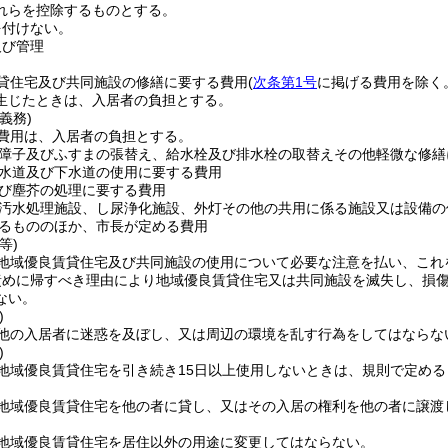
れらを控除するものとする。
を付けない。
及び管理
貸住宅及び共同施設の修繕に要する費用
(
次条第1号
に掲げる費用を除く
生じたときは、入居者の負担とする。
義務)
費用は、入居者の負担とする。
障子及びふすまの張替え、給水栓及び排水栓の取替えその他軽微な修繕
水道及び下水道の使用に要する費用
び塵芥の処理に要する費用
汚水処理施設、し尿浄化施設、外灯その他の共用に係る施設又は設備の
るもののほか、市長が定める費用
等)
地域優良賃貸住宅及び共同施設の使用について必要な注意を払い、これ
責めに帰すべき理由により地域優良賃貸住宅又は共同施設を滅失し、損
ない。
)
他の入居者に迷惑を及ぼし、又は周辺の環境を乱す行為をしてはならな
)
地域優良賃貸住宅を引き続き15日以上使用しないときは、規則で定め
地域優良賃貸住宅を他の者に貸し、又はその入居の権利を他の者に譲渡
地域優良賃貸住宅を居住以外の用途に変更してはならない。