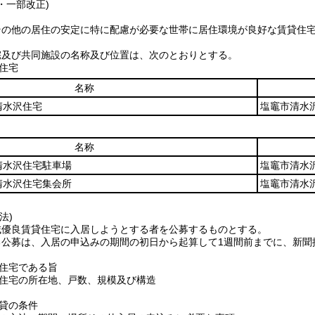
4・一部改正)
その他の居住の安定に特に配慮が必要な世帯に居住環境が良好な賃貸住
。
宅及び共同施設の名称及び位置は、次のとおりとする。
住宅
名称
清水沢住宅
塩竈市清水
名称
清水沢住宅駐車場
塩竈市清水
清水沢住宅集会所
塩竈市清水
法)
域優良賃貸住宅に入居しようとする者を公募するものとする。
る公募は、入居の申込みの期間の初日から起算して1週間前までに、新聞
住宅である旨
住宅の所在地、戸数、規模及び構造
貸の条件