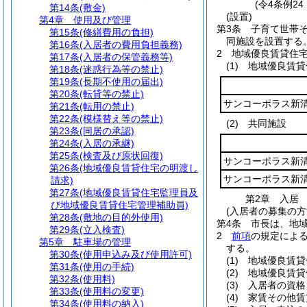
(令4条例2
第14条
(敷金)
(設置)
第4章
使用及び管理
第3条
子育て世帯
第15条
(修繕費用の負担)
同施設を設置する
第16条
(入居者の費用負担義務)
2
地域優良賃貸住
第17条
(入居者の保管義務等)
(1)
地域優良賃貸
第18条
(迷惑行為等の禁止)
第19条
(長期不使用の届出)
第20条
(転貸等の禁止)
サンコーポラス新
第21条
(転用の禁止)
第22条
(模様替え等の禁止)
(2)
共同施設
第23条
(同居の承認)
第24条
(入居の承継)
第25条
(検査及び原状回復)
サンコーポラス新
第26条
(地域優良賃貸住宅の明渡し
サンコーポラス新
請求)
第27条
(地域優良賃貸住宅監理員及
第2章
入居
び地域優良賃貸住宅管理補助員)
(入居者の募集の方
第28条
(敷地の目的外使用)
第4条
市長は、地
第29条
(立入検査)
2
前項
の規定によ
第5章
駐車場の管理
する。
第30条
(使用申込み及び使用許可)
(1)
地域優良賃貸
第31条
(使用の手続)
(2)
地域優良賃貸
第32条
(使用料)
(3)
入居者の資格
第33条
(使用料の変更)
(4)
家賃その他賃
第34条
(使用料の納入)