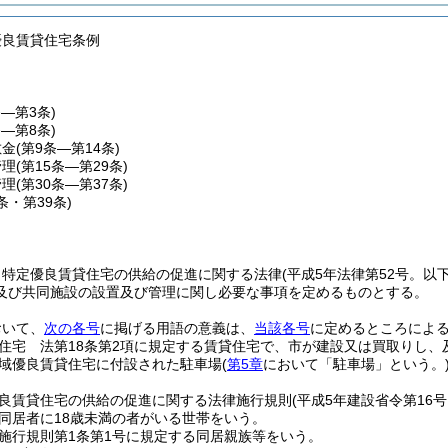
優良賃貸住宅条例
条―第3条)
条―第8条)
敷金
(第9条―第14条)
管理
(第15条―第29条)
管理
(第30条―第37条)
8条・第39条)
、特定優良賃貸住宅の供給の促進に関する法律
(平成5年法律第52号。以
及び共同施設の設置及び管理に関し必要な事項を定めるものとする。
おいて、
次の各号
に掲げる用語の意義は、
当該各号
に定めるところによ
住宅 法第18条第2項に規定する賃貸住宅で、市が建設又は買取りし、
域優良賃貸住宅に付設された駐車場
(
第5章
において「駐車場」という。
良賃貸住宅の供給の促進に関する法律施行規則
(平成5年建設省令第16
同居者に18歳未満の者がいる世帯をいう。
施行規則第1条第1号に規定する同居親族等をいう。