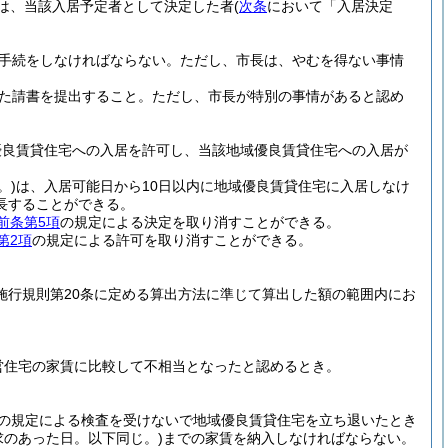
は、当該入居予定者として決定した者
(
次条
において「入居決定
る手続をしなければならない。
ただし、市長は、やむを得ない事情
た請書を提出すること。
ただし、市長が特別の事情があると認め
優良賃貸住宅への入居を許可し、当該地域優良賃貸住宅への入居が
。)
は、入居可能日から10日以内に地域優良賃貸住宅に入居しなけ
長することができる。
前条第5項
の規定による決定を取り消すことができる。
第2項
の規定による許可を取り消すことができる。
き施行規則第20条に定める算出方法に準じて算出した額の範囲内にお
営住宅の家賃に比較して不相当となったと認めるとき。
の規定による検査を受けないで地域優良賃貸住宅を立ち退いたとき
のあった日。以下同じ。)
までの家賃を納入しなければならない。