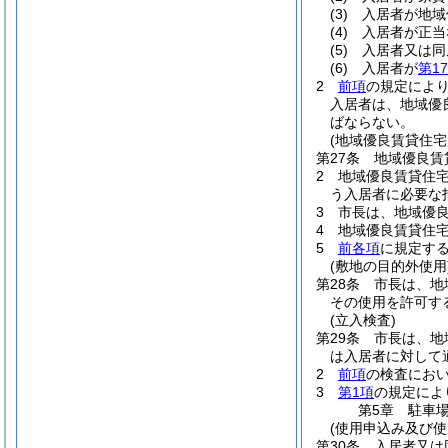
(3)
入居者が地域
(4)
入居者が正当
(5)
入居者又は同
(6)
入居者が
第1
2
前項
の規定によ
入居者は、地域優
ばならない。
(地域優良賃貸住
第27条
地域優良賃
2
地域優良賃貸住
う入居者に必要な
3
市長は、地域優
4
地域優良賃貸住
5
前各項
に規定す
(敷地の目的外使用
第28条
市長は、地
その使用を許可す
(立入検査)
第29条
市長は、地
は入居者に対して
2
前項
の検査にお
3
第1項
の規定によ
第5章
駐車
(使用申込み及び使
第30条
入居者又は