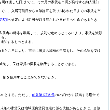
を明け渡した日)
までに、その月の家賃を市長が発行する納入通知
までに、入居可能日から当該許可を取り消された日までの家賃を市
第5項
の規定により許可が取り消された日が月の中途であるとき
入居者の所得を勘案して、規則で定めるところにより、家賃を減額
きる。
に通知するものとする。
めるところにより、市長に家賃の減額の申請をし、その承認を受け
減免し、又は家賃の徴収を猶予することができる。
一部を使用することができないとき。
。
ものとする。
ただし、
前条第1項各号
のいずれかに該当する場合で
、未納の家賃又は地域優良賃貸住宅に係る債務があるときは、当該