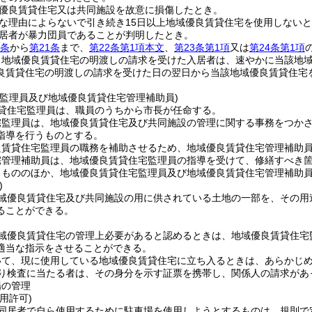
優良賃貸住宅又は共同施設を故意に損傷したとき。
な理由によらないで引き続き15日以上地域優良賃貸住宅を使用しない
居者が暴力団員であることが判明したとき。
7条
から
第21条
まで、
第22条第1項本文
、
第23条第1項
又は
第24条第1項
り地域優良賃貸住宅の明渡しの請求を受けた入居者は、速やかに当該地
良賃貸住宅の明渡しの請求を受けた日の翌日から当該地域優良賃貸住宅
宅監理員及び地域優良賃貸住宅管理補助員)
貸住宅監理員は、職員のうちから市長が任命する。
宅監理員は、地域優良賃貸住宅及び共同施設の管理に関する事務をつか
指導を行うものとする。
良賃貸住宅監理員の職務を補助させるため、地域優良賃貸住宅管理補助
宅管理補助員は、地域優良賃貸住宅監理員の指導を受けて、修繕すべき
るもののほか、地域優良賃貸住宅監理員及び地域優良賃貸住宅管理補助
)
域優良賃貸住宅及び共同施設の用に供されている土地の一部を、その用
ることができる。
域優良賃貸住宅の管理上必要があると認めるときは、地域優良賃貸住宅
適当な指示をさせることができる。
いて、現に使用している地域優良賃貸住宅に立ち入るときは、あらかじ
り検査に当たる者は、その身分を示す証票を携帯し、関係人の請求があ
場の管理
用許可)
同居者で自ら使用するために駐車場を使用しようとするものは、規則で