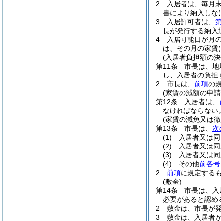
2
入居者は、毎月
書により納入しな
3
入居許可者は、
第
長が発行する納入
4
入居可能日が月
は、その月の家賃
(入居者負担額の決
第11条
市長は、地
し、入居者の負担
2
市長は、
前項
の
(家賃の減額の申請
第12条
入居者は、
なければならない
(家賃の減免又は徴
第13条
市長は、
次
(1)
入居者又は同
(2)
入居者又は同
(3)
入居者又は同
(4)
その他
前各号
2
前項
に規定する
(敷金)
第14条
市長は、入
必要があると認め
2
敷金は、市長が
3
敷金は、入居者