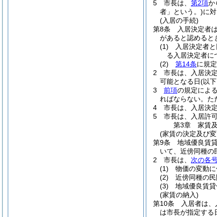
5
市長は、
第2項
か
者」という。)
に対
(入居の手続)
第8条
入居決定者
があると認めると
(1)
入居決定者と
る入居決定者に
(2)
第14条
に規定
2
市長は、入居決
可能となる日
(以
3
前項
の規定によ
ればならない。
た
4
市長は、入居決
5
市長は、入居許
第3章
家賃
(家賃の決定及び変
第9条
地域優良賃
いて、近傍同種の
2
市長は、
次の各
(1)
物価の変動に
(2)
近傍同種の民
(3)
地域優良賃貸
(家賃の納入)
第10条
入居者は、
は市長が指定する