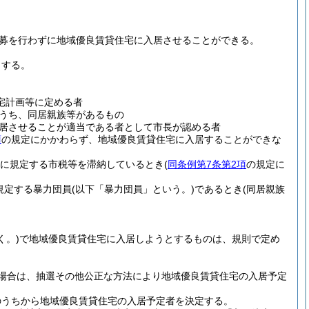
募を行わずに地域優良賃貸住宅に入居させることができる。
とする。
宅計画等に定める者
うち、同居親族等があるもの
居させることが適当である者として市長が認める者
項
の規定にかかわらず、地域優良賃貸住宅に入居することができな
に規定する市税等を滞納しているとき
(
同条例第7条第2項
の規定に
規定する暴力団員
(以下「暴力団員」という。)
であるとき
(同居親族
く。)
で地域優良賃貸住宅に入居しようとするものは、規則で定め
場合は、抽選その他公正な方法により地域優良賃貸住宅の入居予定
のうちから地域優良賃貸住宅の入居予定者を決定する。