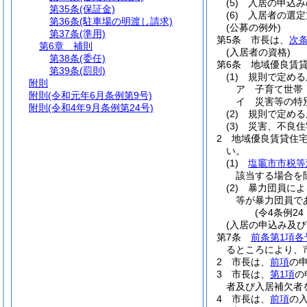
(5)
入居の申込み
第35条
(保証金)
(6)
入居者の選定
第36条
(駐車場の明渡し請求)
(公募の例外)
第37条
(準用)
第5条
市長は、
次条
第6章
補則
(入居者の資格)
第38条
(委任)
第6条
地域優良賃
第39条
(罰則)
(1)
規則で定める
附則
ア
子育て世帯
附則
(令和元年6月条例第9号)
イ
災害等の特
附則
(令和4年9月条例第24号)
(2)
規則で定める
(3)
災害、不良住
2
地域優良賃貸住
い。
(1)
塩竈市市税等
該当する場合を
(2)
暴力団員によ
等が暴力団員で
(令4条例2
(入居の申込み及び
第7条
前条第1項各
るところにより、
2
市長は、
前項
の
3
市長は、
第1項
の
者及び入居補欠者
4
市長は、
前項
の