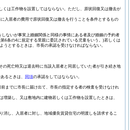
しくは工作物を設置してはならない。
ただし、原状回復又は撤去が
際に入居者の費用で原状回復又は撤去を行うことを条件とするもの
をしないが事実上婚姻関係と同様の事情にある者及び婚姻の予約者
法第6条の4に規定する里親に委託されている児童をいう。)
若しくは
ようとするときは、市長の承認を受けなければならない。
。
その死亡時又は退去時に当該入居者と同居していた者が引き続き地
であるときは、
同項
の承認をしてはならない。
日前までに市長に届け出て、市長の指定する者の検査を受けなけれ
は増築し、又は敷地内に建物若しくは工作物を設置したときは、
り消し、入居者に対し、地域優良賃貸住宅の明渡しを請求するこ