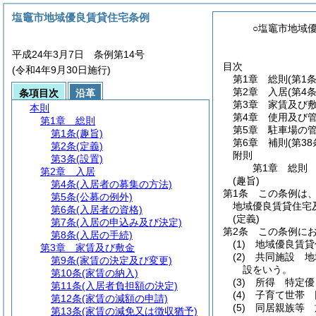
塩竈市地域優良賃貸住宅条例
○塩竈市地域
平成24年3月7日 条例第14号
目次
(令和4年9月30日施行)
第1章
総則
(第1
第2章
入居
(第4
条項目次
沿革
第3章
家賃及び
本則
第4章
使用及び
第1章
総則
第5章
駐車場の
第1条
(趣旨)
第6章
補則
(第3
第2条
(定義)
附則
第3条
(設置)
第1章
総則
第2章
入居
(趣旨)
第4条
(入居者の募集の方法)
第1条
この条例は
第5条
(公募の例外)
地域優良賃貸住宅
第6条
(入居者の資格)
(定義)
第7条
(入居の申込み及び決定)
第2条
この条例に
第8条
(入居の手続)
(1)
地域優良賃貸
第3章
家賃及び敷金
(2)
共同施設 地
第9条
(家賃の決定及び変更)
設をいう。
第10条
(家賃の納入)
(3)
所得 特定優
第11条
(入居者負担額の決定)
(4)
子育て世帯 
第12条
(家賃の減額の申請)
(5)
同居親族等 
第13条
(家賃の減免又は徴収猶予)