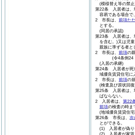
(模様替え等の禁止
第22条
入居者は、
容易である場合で
2
市長は、
前項た
とする。
(同居の承認)
第23条
入居者は、
を含む。)
又は児童
親族に準ずる者と
2
市長は、
前項
の
(令4条例2
(入居の承継)
第24条
入居者が死
域優良賃貸住宅に
2
市長は、
前項
の
(検査及び原状回復
第25条
入居者は、
ばならない。
2
入居者は、
第22
前項
の検査の時ま
(地域優良賃貸住宅
第26条
市長は、
次
とができる。
(1)
入居者が偽り
(2)
入居者が家賃