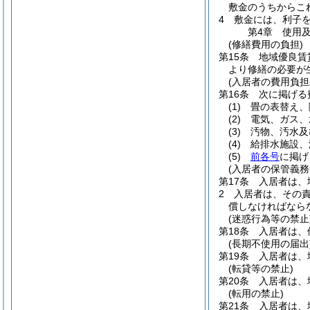
敷金のうちからこ
4
敷金には、利子
第4章
使用
(修繕費用の負担)
第15条
地域優良賃
より修繕の必要が
(入居者の費用負担
第16条
次に掲げる
(1)
畳の表替え、
(2)
電気、ガス、
(3)
汚物、汚水及
(4)
給排水施設、
(5)
前各号
に掲げ
(入居者の保管義務
第17条
入居者は、
2
入居者は、その
償しなければなら
(迷惑行為等の禁止
第18条
入居者は、
(長期不使用の届出
第19条
入居者は、
(転貸等の禁止)
第20条
入居者は、
(転用の禁止)
第21条
入居者は、