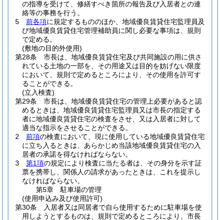
の指導を受けて、修繕すべき箇所の報告及び入居者との連
絡等の事務を行う。
5
前各項
に規定するもののほか、地域優良賃貸住宅監理員及
び地域優良賃貸住宅管理補助員に関し必要な事項は、規則
で定める。
(敷地の目的外使用)
第28条
市長は、地域優良賃貸住宅及び共同施設の用に供さ
れている土地の一部を、その用途又は目的を妨げない限度
において、規則で定めるところにより、その使用を許可す
ることができる。
(立入検査)
第29条
市長は、地域優良賃貸住宅の管理上必要があると認
めるときは、地域優良賃貸住宅監理員又は市長の指定する
者に地域優良賃貸住宅の検査をさせ、又は入居者に対して
適当な指示をさせることができる。
2
前項
の検査において、現に使用している地域優良賃貸住宅
に立ち入るときは、あらかじめ当該地域優良賃貸住宅の入
居者の承諾を得なければならない。
3
第1項
の規定により検査に当たる者は、その身分を示す証
票を携帯し、関係人の請求があったときは、これを提示し
なければならない。
第5章
駐車場の管理
(使用申込み及び使用許可)
第30条
入居者又は同居者で自ら使用するために駐車場を使
用しようとするものは、規則で定めるところにより、市長