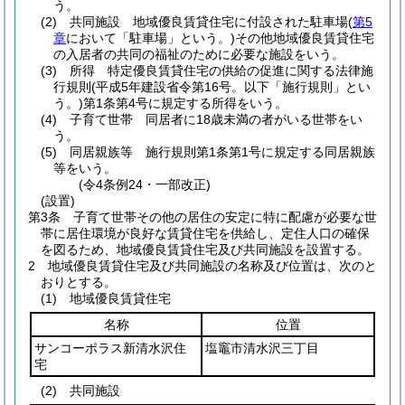
う。
(2)
共同施設 地域優良賃貸住宅に付設された駐車場
(
第5
章
において「駐車場」という。)
その他地域優良賃貸住宅
の入居者の共同の福祉のために必要な施設をいう。
(3)
所得 特定優良賃貸住宅の供給の促進に関する法律施
行規則
(平成5年建設省令第16号。以下「施行規則」とい
う。)
第1条第4号に規定する所得をいう。
(4)
子育て世帯 同居者に18歳未満の者がいる世帯をい
う。
(5)
同居親族等 施行規則第1条第1号に規定する同居親族
等をいう。
(令4条例24・一部改正)
(設置)
第3条
子育て世帯その他の居住の安定に特に配慮が必要な世
帯に居住環境が良好な賃貸住宅を供給し、定住人口の確保
を図るため、地域優良賃貸住宅及び共同施設を設置する。
2
地域優良賃貸住宅及び共同施設の名称及び位置は、次のと
おりとする。
(1)
地域優良賃貸住宅
名称
位置
サンコーポラス新清水沢住
塩竈市清水沢三丁目
宅
(2)
共同施設