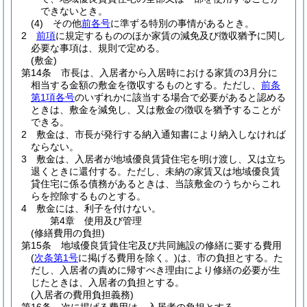
できないとき。
(4)
その他
前各号
に準ずる特別の事情があるとき。
2
前項
に規定するもののほか家賃の減免及び徴収猶予に関し
必要な事項は、規則で定める。
(敷金)
第14条
市長は、入居者から入居時における家賃の3月分に
相当する金額の敷金を徴収するものとする。
ただし、
前条
第1項各号
のいずれかに該当する場合で必要があると認める
ときは、敷金を減免し、又は敷金の徴収を猶予することが
できる。
2
敷金は、市長が発行する納入通知書により納入しなければ
ならない。
3
敷金は、入居者が地域優良賃貸住宅を明け渡し、又は立ち
退くときに還付する。
ただし、未納の家賃又は地域優良賃
貸住宅に係る債務があるときは、当該敷金のうちからこれ
らを控除するものとする。
4
敷金には、利子を付けない。
第4章
使用及び管理
(修繕費用の負担)
第15条
地域優良賃貸住宅及び共同施設の修繕に要する費用
(
次条第1号
に掲げる費用を除く。)
は、市の負担とする。
た
だし、入居者の責めに帰すべき理由により修繕の必要が生
じたときは、入居者の負担とする。
(入居者の費用負担義務)