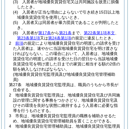
(3)
入居者が地域優良賃貸住宅又は共同施設を故意に損傷
したとき。
(4)
入居者が正当な理由によらないで引き続き15日以上地
域優良賃貸住宅を使用しないとき。
(5)
入居者又は同居者が暴力団員であることが判明したと
き。
(6)
入居者が
第17条
から
第21条
まで、
第22条第1項本文
、
第23条第1項
又は
第24条第1項
の規定に違反したとき。
2
前項
の規定により地域優良賃貸住宅の明渡しの請求を受け
た入居者は、速やかに当該地域優良賃貸住宅を明け渡さな
ければならない。
この場合において、入居者は、地域優良
賃貸住宅の明渡しの請求を受けた日の翌日から当該地域優
良賃貸住宅を明け渡した日までの家賃に相当する額の2倍の
額を納入しなければならない。
(地域優良賃貸住宅監理員及び地域優良賃貸住宅管理補助
員)
第27条
地域優良賃貸住宅監理員は、職員のうちから市長が
任命する。
2
地域優良賃貸住宅監理員は、地域優良賃貸住宅及び共同施
設の管理に関する事務をつかさどり、地域優良賃貸住宅及
びその環境を良好な状態に維持するよう入居者に必要な指
導を行うものとする。
3
市長は、地域優良賃貸住宅監理員の職務を補助させるた
め、地域優良賃貸住宅管理補助員を置くことができる。
4
地域優良賃貸住宅管理補助員は、地域優良賃貸住宅監理員