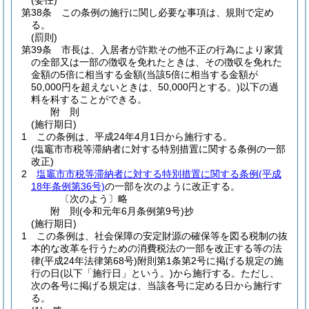
(委任)
第38条
この条例の施行に関し必要な事項は、規則で定め
る。
(罰則)
第39条
市長は、入居者が詐欺その他不正の行為により家賃
の全部又は一部の徴収を免れたときは、その徴収を免れた
金額の5倍に相当する金額
(当該5倍に相当する金額が
50,000円を超えないときは、50,000円とする。)
以下の過
料を科することができる。
附
則
(施行期日)
1
この条例は、平成24年4月1日から施行する。
(塩竈市市税等滞納者に対する特別措置に関する条例の一部
改正)
2
塩竈市市税等滞納者に対する特別措置に関する条例
(平成
18年条例第36号)
の一部を次のように改正する。
〔次のよう〕略
附
則
(令和元年6月
条例第9号)
抄
(施行期日)
1
この条例は、社会保障の安定財源の確保等を図る税制の抜
本的な改革を行うための消費税法の一部を改正する等の法
律
(平成24年法律第68号)
附則第1条第2号に掲げる規定の施
行の日
(以下「施行日」という。)
から施行する。
ただし、
次の各号に掲げる規定は、当該各号に定める日から施行す
る。