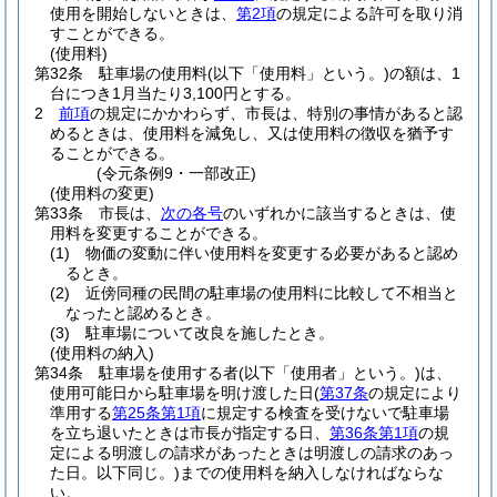
使用を開始しないときは、
第2項
の規定による許可を取り消
すことができる。
(使用料)
第32条
駐車場の使用料
(以下「使用料」という。)
の額は、1
台につき1月当たり3,100円とする。
2
前項
の規定にかかわらず、市長は、特別の事情があると認
めるときは、使用料を減免し、又は使用料の徴収を猶予す
ることができる。
(令元条例9・一部改正)
(使用料の変更)
第33条
市長は、
次の各号
のいずれかに該当するときは、使
用料を変更することができる。
(1)
物価の変動に伴い使用料を変更する必要があると認め
るとき。
(2)
近傍同種の民間の駐車場の使用料に比較して不相当と
なったと認めるとき。
(3)
駐車場について改良を施したとき。
(使用料の納入)
第34条
駐車場を使用する者
(以下「使用者」という。)
は、
使用可能日から駐車場を明け渡した日
(
第37条
の規定により
準用する
第25条第1項
に規定する検査を受けないで駐車場
を立ち退いたときは市長が指定する日、
第36条第1項
の規
定による明渡しの請求があったときは明渡しの請求のあっ
た日。以下同じ。)
までの使用料を納入しなければならな
い。