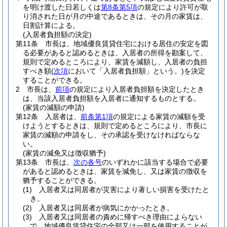
を明け渡した日若しくは
第8条第5項
の規定により許可が取
り消された日が月の中途であるときは、その月の家賃は、
日割計算による。
(入居者負担額の決定)
第11条
市長は、地域優良賃貸住宅における居住の安定を図
る必要があると認めるときは、入居者の所得を勘案して、
規則で定めるところにより、家賃を減額し、入居者の負担
すべき額
(
次項
において「入居者負担額」という。)
を決定
することができる。
2
市長は、
前項
の規定により入居者負担額を決定したとき
は、当該入居者負担額を入居者に通知するものとする。
(家賃の減額の申請)
第12条
入居者は、
前条第1項
の規定による家賃の減額を受
けようとするときは、規則で定めるところにより、市長に
家賃の減額の申請をし、その承認を受けなければならな
い。
(家賃の減免又は徴収猶予)
第13条
市長は、
次の各号
のいずれかに該当する場合で必要
があると認めるときは、家賃を減免し、又は家賃の徴収を
猶予することができる。
(1)
入居者又は同居者が災害により著しい損害を受けたと
き。
(2)
入居者又は同居者が病気にかかったとき。
(3)
入居者又は同居者の責めに帰すべき理由によらない
で、地域優良賃貸住宅の全部又は一部を使用することが