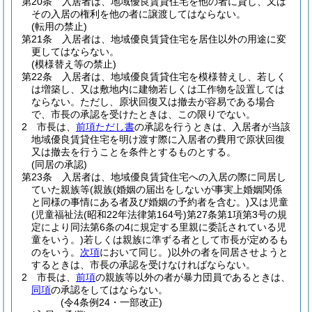
第20条
入居者は、地域優良賃貸住宅を他の者に貸し、又は
その入居の権利を他の者に譲渡してはならない。
(転用の禁止)
第21条
入居者は、地域優良賃貸住宅を居住以外の用途に変
更してはならない。
(模様替え等の禁止)
第22条
入居者は、地域優良賃貸住宅を模様替えし、若しく
は増築し、又は敷地内に建物若しくは工作物を設置しては
ならない。
ただし、原状回復又は撤去が容易である場合
で、市長の承認を受けたときは、この限りでない。
2
市長は、
前項ただし書
の承認を行うときは、入居者が当該
地域優良賃貸住宅を明け渡す際に入居者の費用で原状回復
又は撤去を行うことを条件とするものとする。
(同居の承認)
第23条
入居者は、地域優良賃貸住宅への入居の際に同居し
ていた親族等
(親族
(婚姻の届出をしないが事実上婚姻関係
と同様の事情にある者及び婚姻の予約者を含む。)
又は児童
(児童福祉法
(昭和22年法律第164号)
第27条第1項第3号の規
定により同法第6条の4に規定する里親に委託されている児
童をいう。)
若しくは親族に準ずる者として市長が定めるも
のをいう。
次項
において同じ。)
以外の者を同居させようと
するときは、市長の承認を受けなければならない。
2
市長は、
前項
の親族等以外の者が暴力団員であるときは、
同項
の承認をしてはならない。
(令4条例24・一部改正)