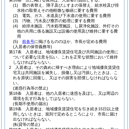
第16条
次に掲げる費用は、入居者の負担とする。
(1)
畳の表替え、障子及びふすまの張替え、給水栓及び排
水栓の取替えその他軽微な修繕に要する費用
(2)
電気、ガス、水道及び下水道の使用に要する費用
(3)
汚物、汚水及び塵芥の処理に要する費用
(4)
給排水施設、汚水処理施設、し尿浄化施設、外灯その
他の共用に係る施設又は設備の使用及び維持に要する費
用
(5)
前各号
に掲げるもののほか、市長が定める費用
(入居者の保管義務等)
第17条
入居者は、地域優良賃貸住宅及び共同施設の使用に
ついて必要な注意を払い、これを正常な状態において維持
しなければならない。
2
入居者は、その責めに帰すべき理由により地域優良賃貸住
宅又は共同施設を滅失し、損傷し又は汚損したときは、こ
れを原状に回復し、又はその損害を賠償しなければならな
い。
(迷惑行為等の禁止)
第18条
入居者は、他の入居者に迷惑を及ぼし、又は周辺の
環境を乱す行為をしてはならない。
(長期不使用の届出)
第19条
入居者は、地域優良賃貸住宅を引き続き15日以上使
用しないときは、規則で定めるところにより、市長に届け
出なければならない。
(転貸等の禁止)