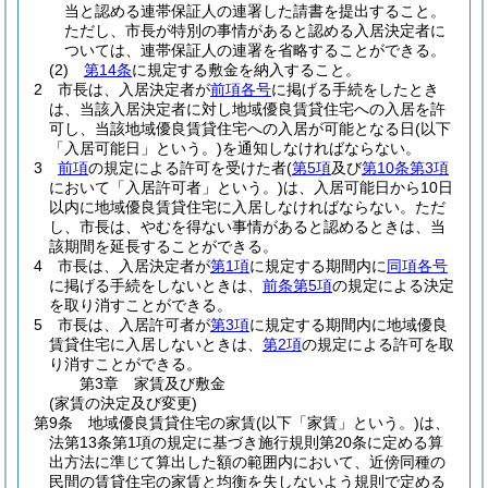
当と認める連帯保証人の連署した請書を提出すること。
ただし、市長が特別の事情があると認める入居決定者に
ついては、連帯保証人の連署を省略することができる。
(2)
第14条
に規定する敷金を納入すること。
2
市長は、入居決定者が
前項各号
に掲げる手続をしたとき
は、当該入居決定者に対し地域優良賃貸住宅への入居を許
可し、当該地域優良賃貸住宅への入居が可能となる日
(以下
「入居可能日」という。)
を通知しなければならない。
3
前項
の規定による許可を受けた者
(
第5項
及び
第10条第3項
において「入居許可者」という。)
は、入居可能日から10日
以内に地域優良賃貸住宅に入居しなければならない。
ただ
し、市長は、やむを得ない事情があると認めるときは、当
該期間を延長することができる。
4
市長は、入居決定者が
第1項
に規定する期間内に
同項各号
に掲げる手続をしないときは、
前条第5項
の規定による決定
を取り消すことができる。
5
市長は、入居許可者が
第3項
に規定する期間内に地域優良
賃貸住宅に入居しないときは、
第2項
の規定による許可を取
り消すことができる。
第3章
家賃及び敷金
(家賃の決定及び変更)
第9条
地域優良賃貸住宅の家賃
(以下「家賃」という。)
は、
法第13条第1項の規定に基づき施行規則第20条に定める算
出方法に準じて算出した額の範囲内において、近傍同種の
民間の賃貸住宅の家賃と均衡を失しないよう規則で定める