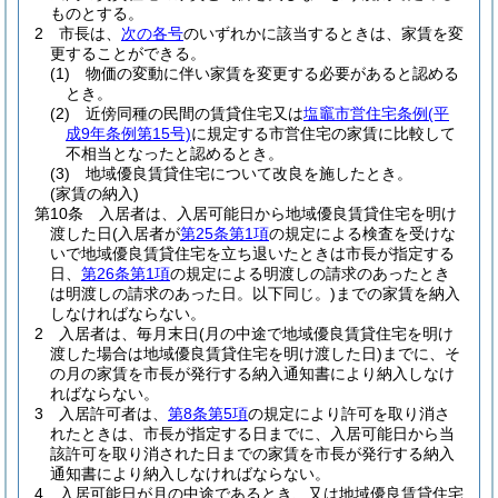
ものとする。
2
市長は、
次の各号
のいずれかに該当するときは、家賃を変
更することができる。
(1)
物価の変動に伴い家賃を変更する必要があると認める
とき。
(2)
近傍同種の民間の賃貸住宅又は
塩竈市営住宅条例
(平
成9年条例第15号)
に規定する市営住宅の家賃に比較して
不相当となったと認めるとき。
(3)
地域優良賃貸住宅について改良を施したとき。
(家賃の納入)
第10条
入居者は、入居可能日から地域優良賃貸住宅を明け
渡した日
(入居者が
第25条第1項
の規定による検査を受けな
いで地域優良賃貸住宅を立ち退いたときは市長が指定する
日、
第26条第1項
の規定による明渡しの請求のあったとき
は明渡しの請求のあった日。以下同じ。)
までの家賃を納入
しなければならない。
2
入居者は、毎月末日
(月の中途で地域優良賃貸住宅を明け
渡した場合は地域優良賃貸住宅を明け渡した日)
までに、そ
の月の家賃を市長が発行する納入通知書により納入しなけ
ればならない。
3
入居許可者は、
第8条第5項
の規定により許可を取り消さ
れたときは、市長が指定する日までに、入居可能日から当
該許可を取り消された日までの家賃を市長が発行する納入
通知書により納入しなければならない。
4
入居可能日が月の中途であるとき、又は地域優良賃貸住宅