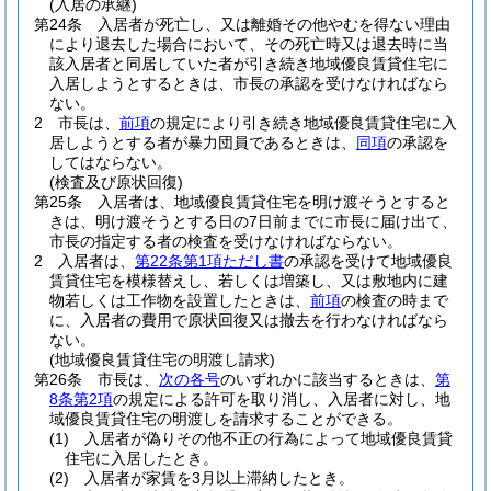
(入居の承継)
第24条
入居者が死亡し、又は離婚その他やむを得ない理由
により退去した場合において、その死亡時又は退去時に当
該入居者と同居していた者が引き続き地域優良賃貸住宅に
入居しようとするときは、市長の承認を受けなければなら
ない。
2
市長は、
前項
の規定により引き続き地域優良賃貸住宅に入
居しようとする者が暴力団員であるときは、
同項
の承認を
してはならない。
(検査及び原状回復)
第25条
入居者は、地域優良賃貸住宅を明け渡そうとすると
きは、明け渡そうとする日の7日前までに市長に届け出て、
市長の指定する者の検査を受けなければならない。
2
入居者は、
第22条第1項ただし書
の承認を受けて地域優良
賃貸住宅を模様替えし、若しくは増築し、又は敷地内に建
物若しくは工作物を設置したときは、
前項
の検査の時まで
に、入居者の費用で原状回復又は撤去を行わなければなら
ない。
(地域優良賃貸住宅の明渡し請求)
第26条
市長は、
次の各号
のいずれかに該当するときは、
第
8条第2項
の規定による許可を取り消し、入居者に対し、地
域優良賃貸住宅の明渡しを請求することができる。
(1)
入居者が偽りその他不正の行為によって地域優良賃貸
住宅に入居したとき。
(2)
入居者が家賃を3月以上滞納したとき。