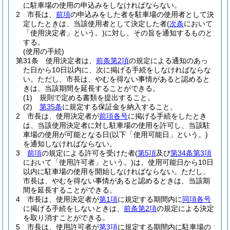
に駐車場の使用の申込みをしなければならない。
2
市長は、
前項
の申込みをした者を駐車場の使用者として決
定したときは、当該使用者として決定した者
(
次条
において
「使用決定者」という。)
に対し、その旨を通知するものと
する。
(使用の手続)
第31条
使用決定者は、
前条第2項
の規定による通知のあっ
た日から10日以内に、次に掲げる手続をしなければならな
い。
ただし、市長は、やむを得ない事情があると認めると
きは、当該期間を延長することができる。
(1)
規則で定める書類を提出すること。
(2)
第35条
に規定する保証金を納入すること。
2
市長は、使用決定者が
前項各号
に掲げる手続をしたとき
は、当該使用決定者に対し駐車場の使用を許可し、当該駐
車場の使用が可能となる日
(以下「使用可能日」という。)
を通知しなければならない。
3
前項
の規定による許可を受けた者
(
第5項
及び
第34条第3項
において「使用許可者」という。)
は、使用可能日から10日
以内に駐車場の使用を開始しなければならない。
ただし、
市長は、やむを得ない事情があると認めるときは、当該期
間を延長することができる。
4
市長は、使用決定者が
第1項
に規定する期間内に
同項各号
に掲げる手続をしないときは、
前条第2項
の規定による決定
を取り消すことができる。
5
市長は、使用許可者が
第3項
に規定する期間内に駐車場の