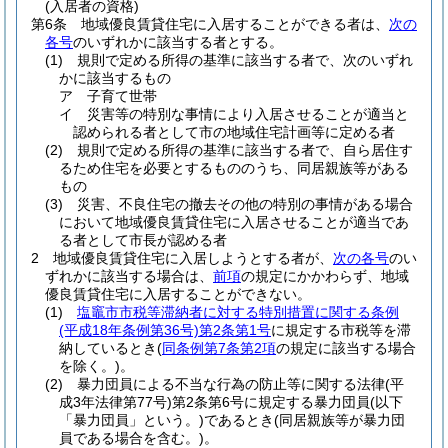
(入居者の資格)
第6条
地域優良賃貸住宅に入居することができる者は、
次の
各号
のいずれかに該当する者とする。
(1)
規則で定める所得の基準に該当する者で、次のいずれ
かに該当するもの
ア
子育て世帯
イ
災害等の特別な事情により入居させることが適当と
認められる者として市の地域住宅計画等に定める者
(2)
規則で定める所得の基準に該当する者で、自ら居住す
るため住宅を必要とするもののうち、同居親族等がある
もの
(3)
災害、不良住宅の撤去その他の特別の事情がある場合
において地域優良賃貸住宅に入居させることが適当であ
る者として市長が認める者
2
地域優良賃貸住宅に入居しようとする者が、
次の各号
のい
ずれかに該当する場合は、
前項
の規定にかかわらず、地域
優良賃貸住宅に入居することができない。
(1)
塩竈市市税等滞納者に対する特別措置に関する条例
(平成18年条例第36号)
第2条第1号
に規定する市税等を滞
納しているとき
(
同条例第7条第2項
の規定に該当する場合
を除く。)
。
(2)
暴力団員による不当な行為の防止等に関する法律
(平
成3年法律第77号)
第2条第6号に規定する暴力団員
(以下
「暴力団員」という。)
であるとき
(同居親族等が暴力団
員である場合を含む。)
。