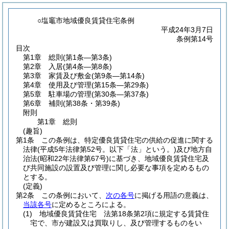
○塩竈市地域優良賃貸住宅条例
平成24年3月7日
条例第14号
目次
第1章
総則
(第1条―第3条)
第2章
入居
(第4条―第8条)
第3章
家賃及び敷金
(第9条―第14条)
第4章
使用及び管理
(第15条―第29条)
第5章
駐車場の管理
(第30条―第37条)
第6章
補則
(第38条・第39条)
附則
第1章
総則
(趣旨)
第1条
この条例は、特定優良賃貸住宅の供給の促進に関する
法律
(平成5年法律第52号。以下「法」という。)
及び地方自
治法
(昭和22年法律第67号)
に基づき、地域優良賃貸住宅及
び共同施設の設置及び管理に関し必要な事項を定めるもの
とする。
(定義)
第2条
この条例において、
次の各号
に掲げる用語の意義は、
当該各号
に定めるところによる。
(1)
地域優良賃貸住宅 法第18条第2項に規定する賃貸住
宅で、市が建設又は買取りし、及び管理するものをい