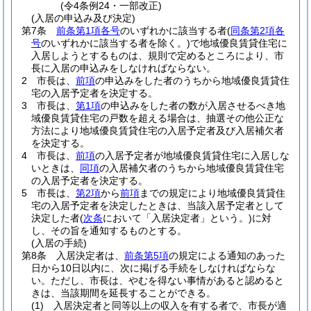
(令4条例24・一部改正)
(入居の申込み及び決定)
第7条
前条第1項各号
のいずれかに該当する者
(
同条第2項各
号
のいずれかに該当する者を除く。)
で地域優良賃貸住宅に
入居しようとするものは、規則で定めるところにより、市
長に入居の申込みをしなければならない。
2
市長は、
前項
の申込みをした者のうちから地域優良賃貸住
宅の入居予定者を決定する。
3
市長は、
第1項
の申込みをした者の数が入居させるべき地
域優良賃貸住宅の戸数を超える場合は、抽選その他公正な
方法により地域優良賃貸住宅の入居予定者及び入居補欠者
を決定する。
4
市長は、
前項
の入居予定者が地域優良賃貸住宅に入居しな
いときは、
同項
の入居補欠者のうちから地域優良賃貸住宅
の入居予定者を決定する。
5
市長は、
第2項
から
前項
までの規定により地域優良賃貸住
宅の入居予定者を決定したときは、当該入居予定者として
決定した者
(
次条
において「入居決定者」という。)
に対
し、その旨を通知するものとする。
(入居の手続)
第8条
入居決定者は、
前条第5項
の規定による通知のあった
日から10日以内に、次に掲げる手続をしなければならな
い。
ただし、市長は、やむを得ない事情があると認めると
きは、当該期間を延長することができる。
(1)
入居決定者と同等以上の収入を有する者で、市長が適