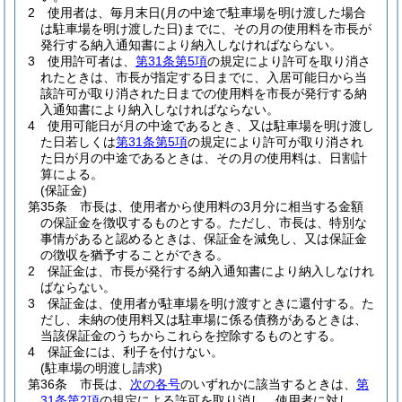
2
使用者は、毎月末日
(月の中途で駐車場を明け渡した場合
は駐車場を明け渡した日)
までに、その月の使用料を市長が
発行する納入通知書により納入しなければならない。
3
使用許可者は、
第31条第5項
の規定により許可を取り消さ
れたときは、市長が指定する日までに、入居可能日から当
該許可が取り消された日までの使用料を市長が発行する納
入通知書により納入しなければならない。
4
使用可能日が月の中途であるとき、又は駐車場を明け渡し
た日若しくは
第31条第5項
の規定により許可が取り消され
た日が月の中途であるときは、その月の使用料は、日割計
算による。
(保証金)
第35条
市長は、使用者から使用料の3月分に相当する金額
の保証金を徴収するものとする。
ただし、市長は、特別な
事情があると認めるときは、保証金を減免し、又は保証金
の徴収を猶予することができる。
2
保証金は、市長が発行する納入通知書により納入しなけれ
ばならない。
3
保証金は、使用者が駐車場を明け渡すときに還付する。
た
だし、未納の使用料又は駐車場に係る債務があるときは、
当該保証金のうちからこれらを控除するものとする。
4
保証金には、利子を付けない。
(駐車場の明渡し請求)
第36条
市長は、
次の各号
のいずれかに該当するときは、
第
31条第2項
の規定による許可を取り消し、使用者に対し、