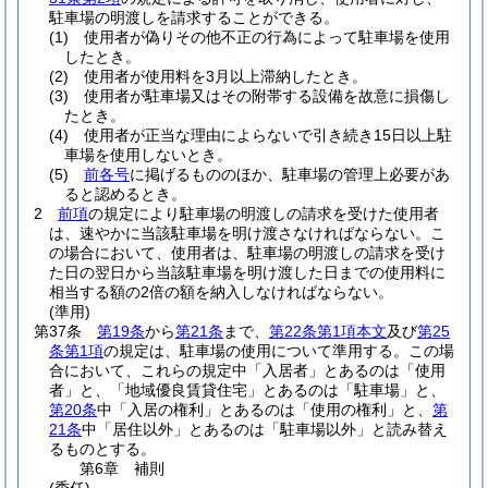
駐車場の明渡しを請求することができる。
(1)
使用者が偽りその他不正の行為によって駐車場を使用
したとき。
(2)
使用者が使用料を3月以上滞納したとき。
(3)
使用者が駐車場又はその附帯する設備を故意に損傷し
たとき。
(4)
使用者が正当な理由によらないで引き続き15日以上駐
車場を使用しないとき。
(5)
前各号
に掲げるもののほか、駐車場の管理上必要があ
ると認めるとき。
2
前項
の規定により駐車場の明渡しの請求を受けた使用者
は、速やかに当該駐車場を明け渡さなければならない。
こ
の場合において、使用者は、駐車場の明渡しの請求を受け
た日の翌日から当該駐車場を明け渡した日までの使用料に
相当する額の2倍の額を納入しなければならない。
(準用)
第37条
第19条
から
第21条
まで、
第22条第1項本文
及び
第25
条第1項
の規定は、駐車場の使用について準用する。
この場
合において、これらの規定中「入居者」とあるのは「使用
者」と、「地域優良賃貸住宅」とあるのは「駐車場」と、
第20条
中「入居の権利」とあるのは「使用の権利」と、
第
21条
中「居住以外」とあるのは「駐車場以外」と読み替え
るものとする。
第6章
補則