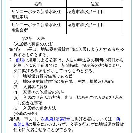
名称
位置
サンコーポラス新清水沢住
塩竈市清水沢三丁目
宅駐車場
サンコーポラス新清水沢住
塩竈市清水沢三丁目
宅集会所
第2章
入居
(入居者の募集の方法)
第4条
市長は、地域優良賃貸住宅に入居しようとする者を公
募するものとする。
2
前項
の規定による公募は、入居の申込みの期間の初日から
起算して1週間前までに、新聞掲載、掲示等の方法により、
次に掲げる事項を公示して行うものとする。
(1)
地域優良賃貸住宅である旨
(2)
地域優良賃貸住宅の所在地、戸数、規模及び構造
(3)
入居者の資格
(4)
家賃その他賃貸の条件
(5)
入居の申込みの方法、期間、場所その他入居の申込み
に必要な事項
(6)
入居者の選定方法
(公募の例外)
第5条
市長は、
次条第1項第3号
に掲げる者については、
前
条第1項
の規定にかかわらず、公募を行わずに地域優良賃貸
住宅に入居させることができる。