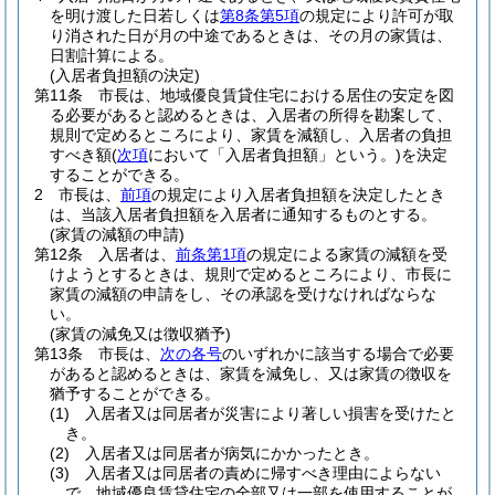
を明け渡した日若しくは
第8条第5項
の規定により許可が取
り消された日が月の中途であるときは、その月の家賃は、
日割計算による。
(入居者負担額の決定)
第11条
市長は、地域優良賃貸住宅における居住の安定を図
る必要があると認めるときは、入居者の所得を勘案して、
規則で定めるところにより、家賃を減額し、入居者の負担
すべき額
(
次項
において「入居者負担額」という。)
を決定
することができる。
2
市長は、
前項
の規定により入居者負担額を決定したとき
は、当該入居者負担額を入居者に通知するものとする。
(家賃の減額の申請)
第12条
入居者は、
前条第1項
の規定による家賃の減額を受
けようとするときは、規則で定めるところにより、市長に
家賃の減額の申請をし、その承認を受けなければならな
い。
(家賃の減免又は徴収猶予)
第13条
市長は、
次の各号
のいずれかに該当する場合で必要
があると認めるときは、家賃を減免し、又は家賃の徴収を
猶予することができる。
(1)
入居者又は同居者が災害により著しい損害を受けたと
き。
(2)
入居者又は同居者が病気にかかったとき。
(3)
入居者又は同居者の責めに帰すべき理由によらない
で、地域優良賃貸住宅の全部又は一部を使用することが