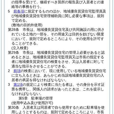
の指導を受けて、修繕すべき箇所の報告及び入居者との連
絡等の事務を行う。
5
前各項
に規定するもののほか、地域優良賃貸住宅監理員及
び地域優良賃貸住宅管理補助員に関し必要な事項は、規則
で定める。
(敷地の目的外使用)
第28条
市長は、地域優良賃貸住宅及び共同施設の用に供さ
れている土地の一部を、その用途又は目的を妨げない限度
において、規則で定めるところにより、その使用を許可す
ることができる。
(立入検査)
第29条
市長は、地域優良賃貸住宅の管理上必要があると認
めるときは、地域優良賃貸住宅監理員又は市長の指定する
者に地域優良賃貸住宅の検査をさせ、又は入居者に対して
適当な指示をさせることができる。
2
前項
の検査において、現に使用している地域優良賃貸住宅
に立ち入るときは、あらかじめ当該地域優良賃貸住宅の入
居者の承諾を得なければならない。
3
第1項
の規定により検査に当たる者は、その身分を示す証
票を携帯し、関係人の請求があったときは、これを提示し
なければならない。
第5章
駐車場の管理
(使用申込み及び使用許可)
第30条
入居者又は同居者で自ら使用するために駐車場を使
用しようとするものは、規則で定めるところにより、市長