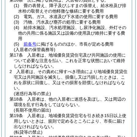
第16条
次に掲げる費用は、入居者の負担とする。
(1)
畳の表替え、障子及びふすまの張替え、給水栓及び排
水栓の取替えその他軽微な修繕に要する費用
(2)
電気、ガス、水道及び下水道の使用に要する費用
(3)
汚物、汚水及び塵芥の処理に要する費用
(4)
給排水施設、汚水処理施設、し尿浄化施設、外灯その
他の共用に係る施設又は設備の使用及び維持に要する費
用
(5)
前各号
に掲げるもののほか、市長が定める費用
(入居者の保管義務等)
第17条
入居者は、地域優良賃貸住宅及び共同施設の使用に
ついて必要な注意を払い、これを正常な状態において維持
しなければならない。
2
入居者は、その責めに帰すべき理由により地域優良賃貸住
宅又は共同施設を滅失し、損傷し又は汚損したときは、こ
れを原状に回復し、又はその損害を賠償しなければならな
い。
(迷惑行為等の禁止)
第18条
入居者は、他の入居者に迷惑を及ぼし、又は周辺の
環境を乱す行為をしてはならない。
(長期不使用の届出)
第19条
入居者は、地域優良賃貸住宅を引き続き15日以上使
用しないときは、規則で定めるところにより、市長に届け
出なければならない。
(転貸等の禁止)