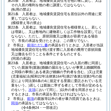
第20条
入居者は、地域優良賃貸住宅を他の者に貸し、又は
その入居の権利を他の者に譲渡してはならない。
(転用の禁止)
第21条
入居者は、地域優良賃貸住宅を居住以外の用途に変
更してはならない。
(模様替え等の禁止)
第22条
入居者は、地域優良賃貸住宅を模様替えし、若しく
は増築し、又は敷地内に建物若しくは工作物を設置しては
ならない。
ただし、原状回復又は撤去が容易である場合
で、市長の承認を受けたときは、この限りでない。
2
市長は、
前項ただし書
の承認を行うときは、入居者が当該
地域優良賃貸住宅を明け渡す際に入居者の費用で原状回復
又は撤去を行うことを条件とするものとする。
(同居の承認)
第23条
入居者は、地域優良賃貸住宅への入居の際に同居し
ていた親族等
(親族
(婚姻の届出をしないが事実上婚姻関係
と同様の事情にある者及び婚姻の予約者を含む。)
又は児童
(児童福祉法
(昭和22年法律第164号)
第27条第1項第3号の規
定により同法第6条の4に規定する里親に委託されている児
童をいう。)
若しくは親族に準ずる者として市長が定めるも
のをいう。
次項
において同じ。)
以外の者を同居させようと
するときは、市長の承認を受けなければならない。
2
市長は、
前項
の親族等以外の者が暴力団員であるときは、
同項
の承認をしてはならない。
(令4条例24・一部改正)