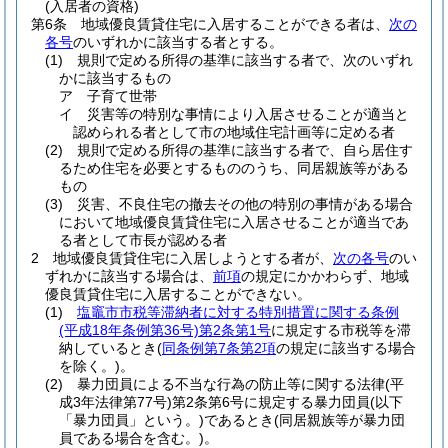
(入居者の資格)
第6条
地域優良賃貸住宅に入居することができる者は、
次の
各号
のいずれかに該当する者とする。
(1)
規則で定める所得の基準に該当する者で、次のいずれ
かに該当するもの
ア
子育て世帯
イ
災害等の特別な事情により入居させることが適当と
認められる者として市の地域住宅計画等に定める者
(2)
規則で定める所得の基準に該当する者で、自ら居住す
るため住宅を必要とするもののうち、同居親族等がある
もの
(3)
災害、不良住宅の撤去その他の特別の事情がある場合
において地域優良賃貸住宅に入居させることが適当であ
る者として市長が認める者
2
地域優良賃貸住宅に入居しようとする者が、
次の各号
のい
ずれかに該当する場合は、
前項
の規定にかかわらず、地域
優良賃貸住宅に入居することができない。
(1)
塩竈市市税等滞納者に対する特別措置に関する条例
(平成18年条例第36号)
第2条第1号
に規定する市税等を滞
納しているとき
(
同条例第7条第2項
の規定に該当する場合
を除く。)
。
(2)
暴力団員による不当な行為の防止等に関する法律
(平
成3年法律第77号)
第2条第6号に規定する暴力団員
(以下
「暴力団員」という。)
であるとき
(同居親族等が暴力団
員である場合を含む。)
。