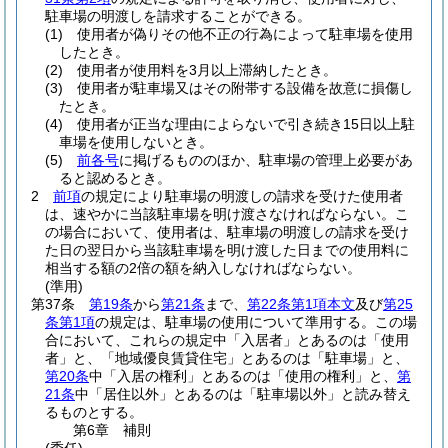
駐車場の明渡しを請求することができる。
(1)
使用者が偽りその他不正の行為によって駐車場を使用
したとき。
(2)
使用者が使用料を3月以上滞納したとき。
(3)
使用者が駐車場又はその附帯する設備を故意に損傷し
たとき。
(4)
使用者が正当な理由によらないで引き続き15日以上駐
車場を使用しないとき。
(5)
前各号
に掲げるもののほか、駐車場の管理上必要があ
ると認めるとき。
2
前項
の規定により駐車場の明渡しの請求を受けた使用者
は、速やかに当該駐車場を明け渡さなければならない。
こ
の場合において、使用者は、駐車場の明渡しの請求を受け
た日の翌日から当該駐車場を明け渡した日までの使用料に
相当する額の2倍の額を納入しなければならない。
(準用)
第37条
第19条
から
第21条
まで、
第22条第1項本文
及び
第25
条第1項
の規定は、駐車場の使用について準用する。
この場
合において、これらの規定中「入居者」とあるのは「使用
者」と、「地域優良賃貸住宅」とあるのは「駐車場」と、
第20条
中「入居の権利」とあるのは「使用の権利」と、
第
21条
中「居住以外」とあるのは「駐車場以外」と読み替え
るものとする。
第6章
補則