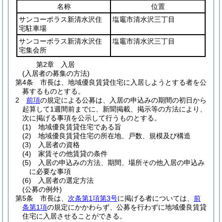
名称
位置
サンコーポラス新清水沢住
塩竈市清水沢三丁目
宅駐車場
サンコーポラス新清水沢住
塩竈市清水沢三丁目
宅集会所
第2章
入居
(入居者の募集の方法)
第4条
市長は、地域優良賃貸住宅に入居しようとする者を公
募するものとする。
2
前項
の規定による公募は、入居の申込みの期間の初日から
起算して1週間前までに、新聞掲載、掲示等の方法により、
次に掲げる事項を公示して行うものとする。
(1)
地域優良賃貸住宅である旨
(2)
地域優良賃貸住宅の所在地、戸数、規模及び構造
(3)
入居者の資格
(4)
家賃その他賃貸の条件
(5)
入居の申込みの方法、期間、場所その他入居の申込み
に必要な事項
(6)
入居者の選定方法
(公募の例外)
第5条
市長は、
次条第1項第3号
に掲げる者については、
前
条第1項
の規定にかかわらず、公募を行わずに地域優良賃貸
住宅に入居させることができる。