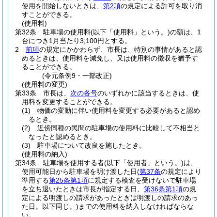
使用を開始しないときは、
第2項
の規定による許可を取り消
すことができる。
(使用料)
第32条
駐車場の使用料
(以下「使用料」という。)
の額は、1
台につき1月当たり3,100円とする。
2
前項
の規定にかかわらず、市長は、特別の事情があると認
めるときは、使用料を減免し、又は使用料の徴収を猶予す
ることができる。
(令元条例9・一部改正)
(使用料の変更)
第33条
市長は、
次の各号
のいずれかに該当するときは、使
用料を変更することができる。
(1)
物価の変動に伴い使用料を変更する必要があると認め
るとき。
(2)
近傍同種の民間の駐車場の使用料に比較して不相当と
なったと認めるとき。
(3)
駐車場について改良を施したとき。
(使用料の納入)
第34条
駐車場を使用する者
(以下「使用者」という。)
は、
使用可能日から駐車場を明け渡した日
(
第37条
の規定により
準用する
第25条第1項
に規定する検査を受けないで駐車場
を立ち退いたときは市長が指定する日、
第36条第1項
の規
定による明渡しの請求があったときは明渡しの請求のあっ
た日。以下同じ。)
までの使用料を納入しなければならな
い。