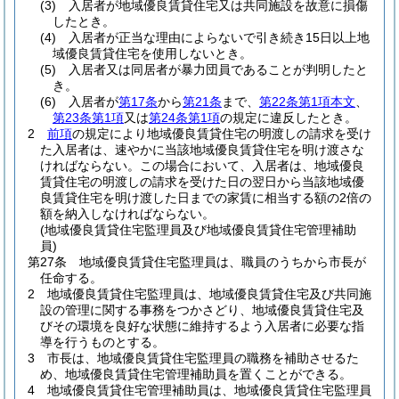
(3)
入居者が地域優良賃貸住宅又は共同施設を故意に損傷
したとき。
(4)
入居者が正当な理由によらないで引き続き15日以上地
域優良賃貸住宅を使用しないとき。
(5)
入居者又は同居者が暴力団員であることが判明したと
き。
(6)
入居者が
第17条
から
第21条
まで、
第22条第1項本文
、
第23条第1項
又は
第24条第1項
の規定に違反したとき。
2
前項
の規定により地域優良賃貸住宅の明渡しの請求を受け
た入居者は、速やかに当該地域優良賃貸住宅を明け渡さな
ければならない。
この場合において、入居者は、地域優良
賃貸住宅の明渡しの請求を受けた日の翌日から当該地域優
良賃貸住宅を明け渡した日までの家賃に相当する額の2倍の
額を納入しなければならない。
(地域優良賃貸住宅監理員及び地域優良賃貸住宅管理補助
員)
第27条
地域優良賃貸住宅監理員は、職員のうちから市長が
任命する。
2
地域優良賃貸住宅監理員は、地域優良賃貸住宅及び共同施
設の管理に関する事務をつかさどり、地域優良賃貸住宅及
びその環境を良好な状態に維持するよう入居者に必要な指
導を行うものとする。
3
市長は、地域優良賃貸住宅監理員の職務を補助させるた
め、地域優良賃貸住宅管理補助員を置くことができる。
4
地域優良賃貸住宅管理補助員は、地域優良賃貸住宅監理員