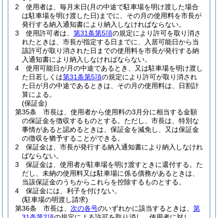
2
使用者は、毎月末日
(月の中途で駐車場を明け渡した場合
は駐車場を明け渡した日)
までに、その月の使用料を市長が
発行する納入通知書により納入しなければならない。
3
使用許可者は、
第31条第5項
の規定により許可を取り消さ
れたときは、市長が指定する日までに、入居可能日から当
該許可が取り消された日までの使用料を市長が発行する納
入通知書により納入しなければならない。
4
使用可能日が月の中途であるとき、又は駐車場を明け渡し
た日若しくは
第31条第5項
の規定により許可が取り消され
た日が月の中途であるときは、その月の使用料は、日割計
算による。
(保証金)
第35条
市長は、使用者から使用料の3月分に相当する金額
の保証金を徴収するものとする。
ただし、市長は、特別な
事情があると認めるときは、保証金を減免し、又は保証金
の徴収を猶予することができる。
2
保証金は、市長が発行する納入通知書により納入しなけれ
ばならない。
3
保証金は、使用者が駐車場を明け渡すときに還付する。
た
だし、未納の使用料又は駐車場に係る債務があるときは、
当該保証金のうちからこれらを控除するものとする。
4
保証金には、利子を付けない。
(駐車場の明渡し請求)
第36条
市長は、
次の各号
のいずれかに該当するときは、
第
31条第2項
の規定による許可を取り消し、使用者に対し、