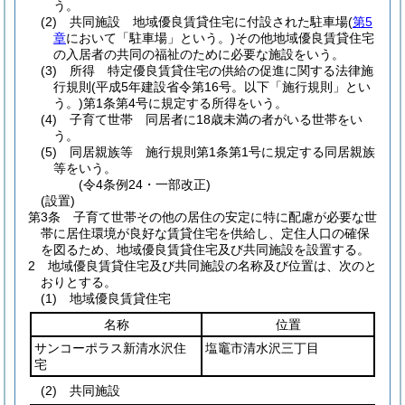
う。
(2)
共同施設 地域優良賃貸住宅に付設された駐車場
(
第5
章
において「駐車場」という。)
その他地域優良賃貸住宅
の入居者の共同の福祉のために必要な施設をいう。
(3)
所得 特定優良賃貸住宅の供給の促進に関する法律施
行規則
(平成5年建設省令第16号。以下「施行規則」とい
う。)
第1条第4号に規定する所得をいう。
(4)
子育て世帯 同居者に18歳未満の者がいる世帯をい
う。
(5)
同居親族等 施行規則第1条第1号に規定する同居親族
等をいう。
(令4条例24・一部改正)
(設置)
第3条
子育て世帯その他の居住の安定に特に配慮が必要な世
帯に居住環境が良好な賃貸住宅を供給し、定住人口の確保
を図るため、地域優良賃貸住宅及び共同施設を設置する。
2
地域優良賃貸住宅及び共同施設の名称及び位置は、次のと
おりとする。
(1)
地域優良賃貸住宅
名称
位置
サンコーポラス新清水沢住
塩竈市清水沢三丁目
宅
(2)
共同施設