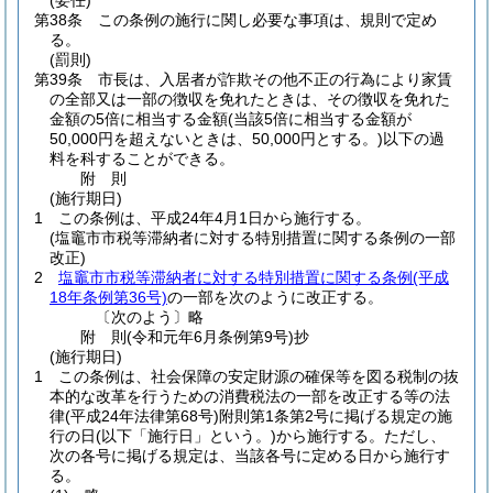
(委任)
第38条
この条例の施行に関し必要な事項は、規則で定め
る。
(罰則)
第39条
市長は、入居者が詐欺その他不正の行為により家賃
の全部又は一部の徴収を免れたときは、その徴収を免れた
金額の5倍に相当する金額
(当該5倍に相当する金額が
50,000円を超えないときは、50,000円とする。)
以下の過
料を科することができる。
附
則
(施行期日)
1
この条例は、平成24年4月1日から施行する。
(塩竈市市税等滞納者に対する特別措置に関する条例の一部
改正)
2
塩竈市市税等滞納者に対する特別措置に関する条例
(平成
18年条例第36号)
の一部を次のように改正する。
〔次のよう〕略
附
則
(令和元年6月
条例第9号)
抄
(施行期日)
1
この条例は、社会保障の安定財源の確保等を図る税制の抜
本的な改革を行うための消費税法の一部を改正する等の法
律
(平成24年法律第68号)
附則第1条第2号に掲げる規定の施
行の日
(以下「施行日」という。)
から施行する。
ただし、
次の各号に掲げる規定は、当該各号に定める日から施行す
る。