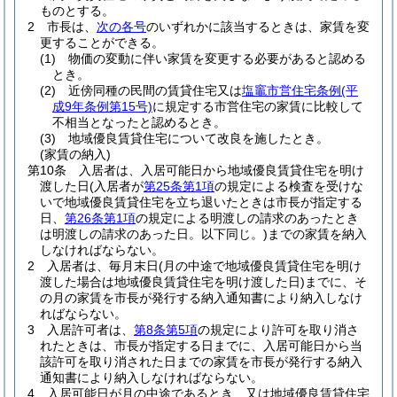
ものとする。
2
市長は、
次の各号
のいずれかに該当するときは、家賃を変
更することができる。
(1)
物価の変動に伴い家賃を変更する必要があると認める
とき。
(2)
近傍同種の民間の賃貸住宅又は
塩竈市営住宅条例
(平
成9年条例第15号)
に規定する市営住宅の家賃に比較して
不相当となったと認めるとき。
(3)
地域優良賃貸住宅について改良を施したとき。
(家賃の納入)
第10条
入居者は、入居可能日から地域優良賃貸住宅を明け
渡した日
(入居者が
第25条第1項
の規定による検査を受けな
いで地域優良賃貸住宅を立ち退いたときは市長が指定する
日、
第26条第1項
の規定による明渡しの請求のあったとき
は明渡しの請求のあった日。以下同じ。)
までの家賃を納入
しなければならない。
2
入居者は、毎月末日
(月の中途で地域優良賃貸住宅を明け
渡した場合は地域優良賃貸住宅を明け渡した日)
までに、そ
の月の家賃を市長が発行する納入通知書により納入しなけ
ればならない。
3
入居許可者は、
第8条第5項
の規定により許可を取り消さ
れたときは、市長が指定する日までに、入居可能日から当
該許可を取り消された日までの家賃を市長が発行する納入
通知書により納入しなければならない。
4
入居可能日が月の中途であるとき、又は地域優良賃貸住宅