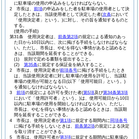
に駐車場の使用の申込みをしなければならない。
2
市長は、
前項
の申込みをした者を駐車場の使用者として決
定したときは、当該使用者として決定した者
(
次条
において
「使用決定者」という。)
に対し、その旨を通知するものと
する。
(使用の手続)
第31条
使用決定者は、
前条第2項
の規定による通知のあっ
た日から10日以内に、次に掲げる手続をしなければならな
い。
ただし、市長は、やむを得ない事情があると認めると
きは、当該期間を延長することができる。
(1)
規則で定める書類を提出すること。
(2)
第35条
に規定する保証金を納入すること。
2
市長は、使用決定者が
前項各号
に掲げる手続をしたとき
は、当該使用決定者に対し駐車場の使用を許可し、当該駐
車場の使用が可能となる日
(以下「使用可能日」という。)
を通知しなければならない。
3
前項
の規定による許可を受けた者
(
第5項
及び
第34条第3項
において「使用許可者」という。)
は、使用可能日から10日
以内に駐車場の使用を開始しなければならない。
ただし、
市長は、やむを得ない事情があると認めるときは、当該期
間を延長することができる。
4
市長は、使用決定者が
第1項
に規定する期間内に
同項各号
に掲げる手続をしないときは、
前条第2項
の規定による決定
を取り消すことができる。
5
市長は、使用許可者が
第3項
に規定する期間内に駐車場の