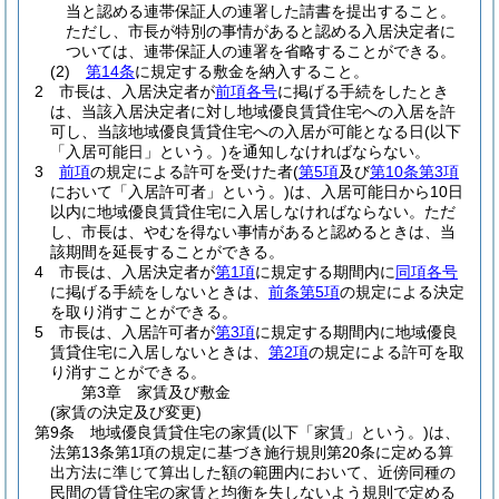
当と認める連帯保証人の連署した請書を提出すること。
ただし、市長が特別の事情があると認める入居決定者に
ついては、連帯保証人の連署を省略することができる。
(2)
第14条
に規定する敷金を納入すること。
2
市長は、入居決定者が
前項各号
に掲げる手続をしたとき
は、当該入居決定者に対し地域優良賃貸住宅への入居を許
可し、当該地域優良賃貸住宅への入居が可能となる日
(以下
「入居可能日」という。)
を通知しなければならない。
3
前項
の規定による許可を受けた者
(
第5項
及び
第10条第3項
において「入居許可者」という。)
は、入居可能日から10日
以内に地域優良賃貸住宅に入居しなければならない。
ただ
し、市長は、やむを得ない事情があると認めるときは、当
該期間を延長することができる。
4
市長は、入居決定者が
第1項
に規定する期間内に
同項各号
に掲げる手続をしないときは、
前条第5項
の規定による決定
を取り消すことができる。
5
市長は、入居許可者が
第3項
に規定する期間内に地域優良
賃貸住宅に入居しないときは、
第2項
の規定による許可を取
り消すことができる。
第3章
家賃及び敷金
(家賃の決定及び変更)
第9条
地域優良賃貸住宅の家賃
(以下「家賃」という。)
は、
法第13条第1項の規定に基づき施行規則第20条に定める算
出方法に準じて算出した額の範囲内において、近傍同種の
民間の賃貸住宅の家賃と均衡を失しないよう規則で定める