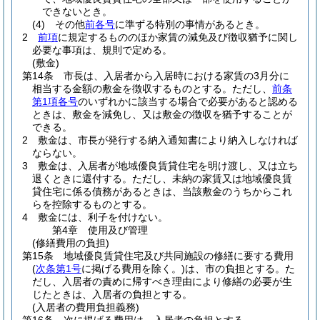
できないとき。
(4)
その他
前各号
に準ずる特別の事情があるとき。
2
前項
に規定するもののほか家賃の減免及び徴収猶予に関し
必要な事項は、規則で定める。
(敷金)
第14条
市長は、入居者から入居時における家賃の3月分に
相当する金額の敷金を徴収するものとする。
ただし、
前条
第1項各号
のいずれかに該当する場合で必要があると認める
ときは、敷金を減免し、又は敷金の徴収を猶予することが
できる。
2
敷金は、市長が発行する納入通知書により納入しなければ
ならない。
3
敷金は、入居者が地域優良賃貸住宅を明け渡し、又は立ち
退くときに還付する。
ただし、未納の家賃又は地域優良賃
貸住宅に係る債務があるときは、当該敷金のうちからこれ
らを控除するものとする。
4
敷金には、利子を付けない。
第4章
使用及び管理
(修繕費用の負担)
第15条
地域優良賃貸住宅及び共同施設の修繕に要する費用
(
次条第1号
に掲げる費用を除く。)
は、市の負担とする。
た
だし、入居者の責めに帰すべき理由により修繕の必要が生
じたときは、入居者の負担とする。
(入居者の費用負担義務)