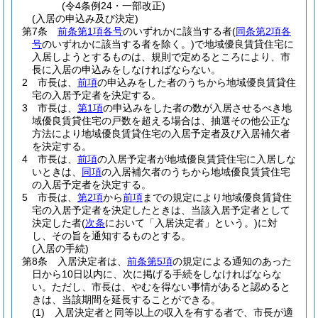
(令4条例24・一部改正)
(入居の申込み及び決定)
第7条
前条第1項各号
のいずれかに該当する者
(
同条第2項各
号
のいずれかに該当する者を除く。)
で地域優良賃貸住宅に
入居しようとするものは、規則で定めるところにより、市
長に入居の申込みをしなければならない。
2
市長は、
前項
の申込みをした者のうちから地域優良賃貸住
宅の入居予定者を決定する。
3
市長は、
第1項
の申込みをした者の数が入居させるべき地
域優良賃貸住宅の戸数を超える場合は、抽選その他公正な
方法により地域優良賃貸住宅の入居予定者及び入居補欠者
を決定する。
4
市長は、
前項
の入居予定者が地域優良賃貸住宅に入居しな
いときは、
同項
の入居補欠者のうちから地域優良賃貸住宅
の入居予定者を決定する。
5
市長は、
第2項
から
前項
までの規定により地域優良賃貸住
宅の入居予定者を決定したときは、当該入居予定者として
決定した者
(
次条
において「入居決定者」という。)
に対
し、その旨を通知するものとする。
(入居の手続)
第8条
入居決定者は、
前条第5項
の規定による通知のあった
日から10日以内に、次に掲げる手続をしなければならな
い。
ただし、市長は、やむを得ない事情があると認めると
きは、当該期間を延長することができる。
(1)
入居決定者と同等以上の収入を有する者で、市長が適