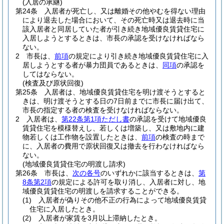
(入居の承継)
第24条
入居者が死亡し、又は離婚その他やむを得ない理由
により退去した場合において、その死亡時又は退去時に当
該入居者と同居していた者が引き続き地域優良賃貸住宅に
入居しようとするときは、市長の承認を受けなければなら
ない。
2
市長は、
前項
の規定により引き続き地域優良賃貸住宅に入
居しようとする者が暴力団員であるときは、
同項
の承認を
してはならない。
(検査及び原状回復)
第25条
入居者は、地域優良賃貸住宅を明け渡そうとすると
きは、明け渡そうとする日の7日前までに市長に届け出て、
市長の指定する者の検査を受けなければならない。
2
入居者は、
第22条第1項ただし書
の承認を受けて地域優良
賃貸住宅を模様替えし、若しくは増築し、又は敷地内に建
物若しくは工作物を設置したときは、
前項
の検査の時まで
に、入居者の費用で原状回復又は撤去を行わなければなら
ない。
(地域優良賃貸住宅の明渡し請求)
第26条
市長は、
次の各号
のいずれかに該当するときは、
第
8条第2項
の規定による許可を取り消し、入居者に対し、地
域優良賃貸住宅の明渡しを請求することができる。
(1)
入居者が偽りその他不正の行為によって地域優良賃貸
住宅に入居したとき。
(2)
入居者が家賃を3月以上滞納したとき。