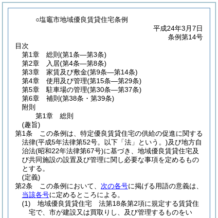
○塩竈市地域優良賃貸住宅条例
平成24年3月7日
条例第14号
目次
第1章
総則
(第1条―第3条)
第2章
入居
(第4条―第8条)
第3章
家賃及び敷金
(第9条―第14条)
第4章
使用及び管理
(第15条―第29条)
第5章
駐車場の管理
(第30条―第37条)
第6章
補則
(第38条・第39条)
附則
第1章
総則
(趣旨)
第1条
この条例は、特定優良賃貸住宅の供給の促進に関する
法律
(平成5年法律第52号。以下「法」という。)
及び地方自
治法
(昭和22年法律第67号)
に基づき、地域優良賃貸住宅及
び共同施設の設置及び管理に関し必要な事項を定めるもの
とする。
(定義)
第2条
この条例において、
次の各号
に掲げる用語の意義は、
当該各号
に定めるところによる。
(1)
地域優良賃貸住宅 法第18条第2項に規定する賃貸住
宅で、市が建設又は買取りし、及び管理するものをい