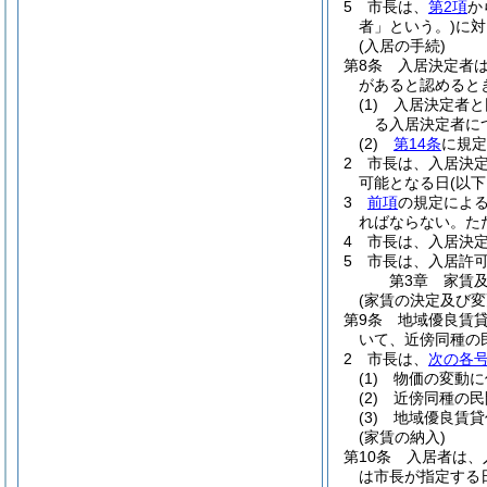
5
市長は、
第2項
か
者」という。)
に対
(入居の手続)
第8条
入居決定者
があると認めると
(1)
入居決定者と
る入居決定者に
(2)
第14条
に規定
2
市長は、入居決
可能となる日
(以
3
前項
の規定によ
ればならない。
た
4
市長は、入居決
5
市長は、入居許
第3章
家賃
(家賃の決定及び変
第9条
地域優良賃
いて、近傍同種の
2
市長は、
次の各
(1)
物価の変動に
(2)
近傍同種の民
(3)
地域優良賃貸
(家賃の納入)
第10条
入居者は、
は市長が指定する