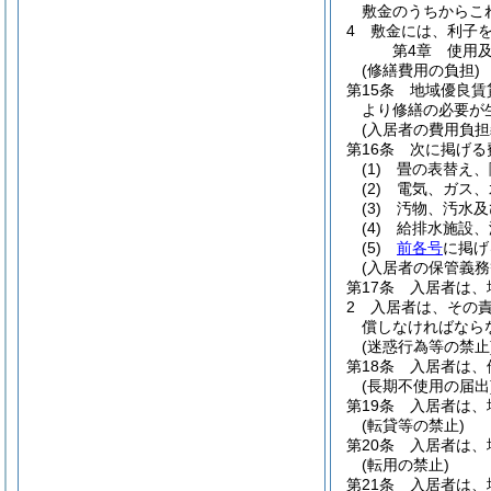
敷金のうちからこ
4
敷金には、利子
第4章
使用
(修繕費用の負担)
第15条
地域優良賃
より修繕の必要が
(入居者の費用負担
第16条
次に掲げる
(1)
畳の表替え、
(2)
電気、ガス、
(3)
汚物、汚水及
(4)
給排水施設、
(5)
前各号
に掲げ
(入居者の保管義務
第17条
入居者は、
2
入居者は、その
償しなければなら
(迷惑行為等の禁止
第18条
入居者は、
(長期不使用の届出
第19条
入居者は、
(転貸等の禁止)
第20条
入居者は、
(転用の禁止)
第21条
入居者は、