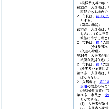
(模様替え等の禁止
第22条
入居者は、
容易である場合で
2
市長は、
前項た
とする。
(同居の承認)
第23条
入居者は、
を含む。)
又は児童
親族に準ずる者と
2
市長は、
前項
の
(令4条例2
(入居の承継)
第24条
入居者が死
域優良賃貸住宅に
2
市長は、
前項
の
(検査及び原状回復
第25条
入居者は、
ばならない。
2
入居者は、
第22
前項
の検査の時ま
(地域優良賃貸住宅
第26条
市長は、
次
とができる。
(1)
入居者が偽り
(2)
入居者が家賃