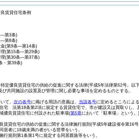
優良賃貸住宅条例
条―第3条)
条―第8条)
敷金
(第9条―第14条)
管理
(第15条―第29条)
管理
(第30条―第37条)
8条・第39条)
、特定優良賃貸住宅の供給の促進に関する法律
(平成5年法律第52号。以
及び共同施設の設置及び管理に関し必要な事項を定めるものとする。
おいて、
次の各号
に掲げる用語の意義は、
当該各号
に定めるところによ
住宅 法第18条第2項に規定する賃貸住宅で、市が建設又は買取りし、
域優良賃貸住宅に付設された駐車場
(
第5章
において「駐車場」という。
良賃貸住宅の供給の促進に関する法律施行規則
(平成5年建設省令第16
同居者に18歳未満の者がいる世帯をいう。
施行規則第1条第1号に規定する同居親族等をいう。