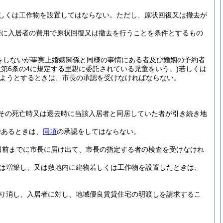
しくは工作物を設置してはならない。
ただし、原状回復又は撤去が
際に入居者の費用で原状回復又は撤去を行うことを条件とするもの
をしないが事実上婚姻関係と同様の事情にある者及び婚姻の予約者
法第6条の4に規定する里親に委託されている児童をいう。)
若しくは
ようとするときは、市長の承認を受けなければならない。
。
その死亡時又は退去時に当該入居者と同居していた者が引き続き地
であるときは、
同項
の承認をしてはならない。
日前までに市長に届け出て、市長の指定する者の検査を受けなけれ
は増築し、又は敷地内に建物若しくは工作物を設置したときは、
り消し、入居者に対し、地域優良賃貸住宅の明渡しを請求するこ