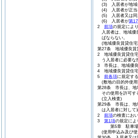
(3)
入居者が地域
(4)
入居者が正当
(5)
入居者又は同
(6)
入居者が
第1
2
前項
の規定によ
入居者は、地域優
ばならない。
(地域優良賃貸住
第27条
地域優良賃
2
地域優良賃貸住
う入居者に必要な
3
市長は、地域優
4
地域優良賃貸住
5
前各項
に規定す
(敷地の目的外使用
第28条
市長は、地
その使用を許可す
(立入検査)
第29条
市長は、地
は入居者に対して
2
前項
の検査にお
3
第1項
の規定によ
第5章
駐車
(使用申込み及び使
第30条
入居者又は