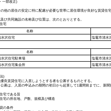
4・一部改正)
その他の居住の安定に特に配慮が必要な世帯に居住環境が良好な賃貸住
。
宅及び共同施設の名称及び位置は、次のとおりとする。
住宅
名称
清水沢住宅
塩竈市清水
名称
清水沢住宅駐車場
塩竈市清水
清水沢住宅集会所
塩竈市清水
法)
域優良賃貸住宅に入居しようとする者を公募するものとする。
る公募は、入居の申込みの期間の初日から起算して1週間前までに、新聞
住宅である旨
住宅の所在地、戸数、規模及び構造
貸の条件