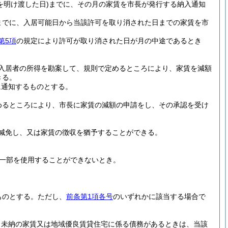
を明け渡した日)
までに、その月の家賃を市長が発行する納入通知
までに、入居可能日から当該許可を取り消された日までの家賃を市
第5項
の規定により許可が取り消された日が月の中途であるとき
入居者の所得を勘案して、規則で定めるところにより、家賃を減額
きる。
に通知するものとする。
めるところにより、市長に家賃の減額の申請をし、その承認を受け
減免し、又は家賃の徴収を猶予することができる。
一部を使用することができないとき。
。
ものとする。
ただし、
前条第1項各号
のいずれかに該当する場合で
、未納の家賃又は地域優良賃貸住宅に係る債務があるときは、当該