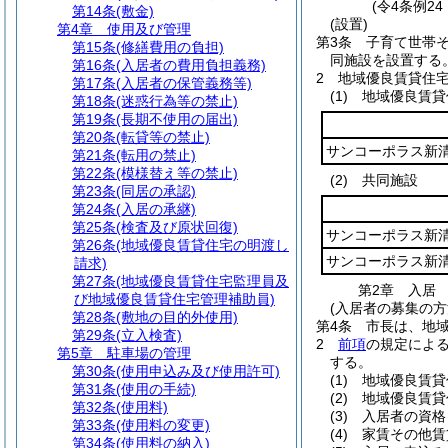
(令4条例2
第14条
(敷金)
(設置)
第4章
使用及び管理
第3条
子育て世帯
第15条
(修繕費用の負担)
同施設を設置する
第16条
(入居者の費用負担義務)
2
地域優良賃貸住
第17条
(入居者の保管義務等)
(1)
地域優良賃貸
第18条
(迷惑行為等の禁止)
第19条
(長期不使用の届出)
第20条
(転貸等の禁止)
サンコーポラス新
第21条
(転用の禁止)
第22条
(模様替え等の禁止)
(2)
共同施設
第23条
(同居の承認)
第24条
(入居の承継)
第25条
(検査及び原状回復)
サンコーポラス新
第26条
(地域優良賃貸住宅の明渡し
サンコーポラス新
請求)
第27条
(地域優良賃貸住宅監理員及
第2章
入居
び地域優良賃貸住宅管理補助員)
(入居者の募集の方
第28条
(敷地の目的外使用)
第4条
市長は、地
第29条
(立入検査)
2
前項
の規定によ
第5章
駐車場の管理
する。
第30条
(使用申込み及び使用許可)
(1)
地域優良賃貸
第31条
(使用の手続)
(2)
地域優良賃貸
第32条
(使用料)
(3)
入居者の資格
第33条
(使用料の変更)
(4)
家賃その他賃
第34条
(使用料の納入)