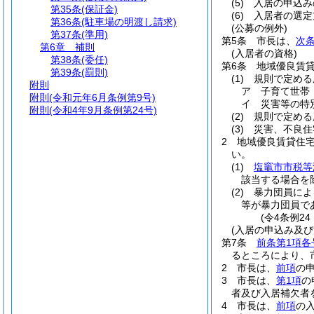
(5)
入居の申込み
第35条
(保証金)
(6)
入居者の選定
第36条
(駐車場の明渡し請求)
(公募の例外)
第37条
(準用)
第5条
市長は、
次条
第6章
補則
(入居者の資格)
第38条
(委任)
第6条
地域優良賃
第39条
(罰則)
(1)
規則で定める
附則
ア
子育て世帯
附則
(令和元年6月条例第9号)
イ
災害等の特
附則
(令和4年9月条例第24号)
(2)
規則で定める
(3)
災害、不良住
2
地域優良賃貸住
い。
(1)
塩竈市市税等
該当する場合を
(2)
暴力団員によ
等が暴力団員で
(令4条例2
(入居の申込み及び
第7条
前条第1項各
るところにより、
2
市長は、
前項
の
3
市長は、
第1項
の
者及び入居補欠者
4
市長は、
前項
の