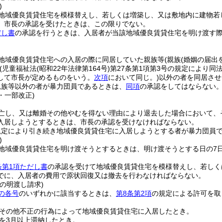
)
地域優良賃貸住宅を模様替えし、若しくは増築し、又は敷地内に建物若
、市長の承認を受けたときは、この限りでない。
だし書
の承認を行うときは、入居者が当該地域優良賃貸住宅を明け渡す
地域優良賃貸住宅への入居の際に同居していた親族等
(親族
(婚姻の届出
(児童福祉法
(昭和22年法律第164号)
第27条第1項第3号の規定により同
して市長が定めるものをいう。
次項
において同じ。)
以外の者を同居させ
親族等以外の者が暴力団員であるときは、
同項
の承認をしてはならない
4・一部改正)
亡し、又は離婚その他やむを得ない理由により退去した場合において、
入居しようとするときは、市長の承認を受けなければならない。
規定により引き続き地域優良賃貸住宅に入居しようとする者が暴力団員
)
地域優良賃貸住宅を明け渡そうとするときは、明け渡そうとする日の7
条第1項ただし書
の承認を受けて地域優良賃貸住宅を模様替えし、若しく
でに、入居者の費用で原状回復又は撤去を行わなければならない。
の明渡し請求)
の各号
のいずれかに該当するときは、
第8条第2項
の規定による許可を取
その他不正の行為によって地域優良賃貸住宅に入居したとき。
を3月以上滞納したとき。