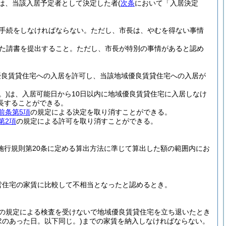
は、当該入居予定者として決定した者
(
次条
において「入居決定
る手続をしなければならない。
ただし、市長は、やむを得ない事情
た請書を提出すること。
ただし、市長が特別の事情があると認め
優良賃貸住宅への入居を許可し、当該地域優良賃貸住宅への入居が
。)
は、入居可能日から10日以内に地域優良賃貸住宅に入居しなけ
長することができる。
前条第5項
の規定による決定を取り消すことができる。
第2項
の規定による許可を取り消すことができる。
き施行規則第20条に定める算出方法に準じて算出した額の範囲内にお
営住宅の家賃に比較して不相当となったと認めるとき。
の規定による検査を受けないで地域優良賃貸住宅を立ち退いたとき
のあった日。以下同じ。)
までの家賃を納入しなければならない。