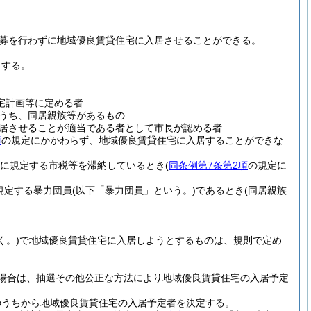
募を行わずに地域優良賃貸住宅に入居させることができる。
とする。
宅計画等に定める者
うち、同居親族等があるもの
居させることが適当である者として市長が認める者
項
の規定にかかわらず、地域優良賃貸住宅に入居することができな
に規定する市税等を滞納しているとき
(
同条例第7条第2項
の規定に
規定する暴力団員
(以下「暴力団員」という。)
であるとき
(同居親族
く。)
で地域優良賃貸住宅に入居しようとするものは、規則で定め
場合は、抽選その他公正な方法により地域優良賃貸住宅の入居予定
のうちから地域優良賃貸住宅の入居予定者を決定する。