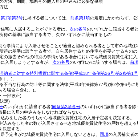
の方法、期間、場所その他入居の申込みに必要な事項
方法
第1項第3号
に掲げる者については、
前条第1項
の規定にかかわらず、公
貸住宅に入居することができる者は、
次の各号
のいずれかに該当する者
所得の基準に該当する者で、次のいずれかに該当するもの
別な事情により入居させることが適当と認められる者として市の地域住
所得の基準に該当する者で、自ら居住するため住宅を必要とするものの
宅の撤去その他の特別の事情がある場合において地域優良賃貸住宅に入
宅に入居しようとする者が、
次の各号
のいずれかに該当する場合は、
前
滞納者に対する特別措置に関する条例
(平成18年条例第36号)
第2条第1号
除く。)
。
る不当な行為の防止等に関する法律
(平成3年法律第77号)
第2条第6号に
ある場合を含む。)
。
4・一部改正)
決定)
号
のいずれかに該当する者
(
同条第2項各号
のいずれかに該当する者を除
市長に入居の申込みをしなければならない。
申込みをした者のうちから地域優良賃貸住宅の入居予定者を決定する。
申込みをした者の数が入居させるべき地域優良賃貸住宅の戸数を超える
を決定する。
入居予定者が地域優良賃貸住宅に入居しないときは、
同項
の入居補欠者