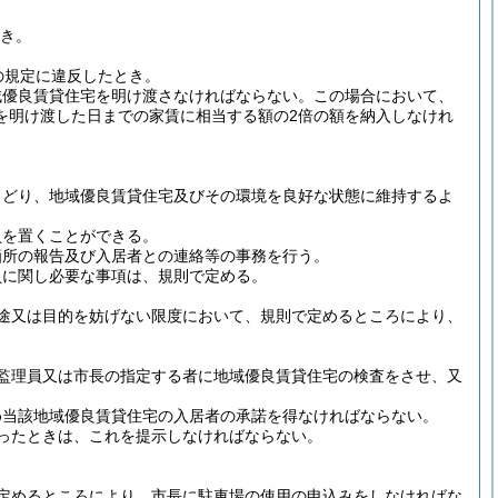
とき。
の規定に違反したとき。
域優良賃貸住宅を明け渡さなければならない。
この場合において、
を明け渡した日までの家賃に相当する額の2倍の額を納入しなけれ
さどり、地域優良賃貸住宅及びその環境を良好な状態に維持するよ
員を置くことができる。
箇所の報告及び入居者との連絡等の事務を行う。
員に関し必要な事項は、規則で定める。
途又は目的を妨げない限度において、規則で定めるところにより、
監理員又は市長の指定する者に地域優良賃貸住宅の検査をさせ、又
め当該地域優良賃貸住宅の入居者の承諾を得なければならない。
ったときは、これを提示しなければならない。
定めるところにより、市長に駐車場の使用の申込みをしなければな