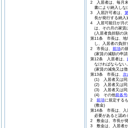
2
入居者は、毎月
書により納入しな
3
入居許可者は、
第
長が発行する納入
4
入居可能日が月
は、その月の家賃
(入居者負担額の決
第11条
市長は、地
し、入居者の負担
2
市長は、
前項
の
(家賃の減額の申請
第12条
入居者は、
なければならない
(家賃の減免又は徴
第13条
市長は、
次
(1)
入居者又は同
(2)
入居者又は同
(3)
入居者又は同
(4)
その他
前各号
2
前項
に規定する
(敷金)
第14条
市長は、入
必要があると認め
2
敷金は、市長が
3
敷金は、入居者