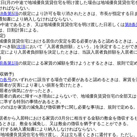
末日
(月の中途で地域優良賃貸住宅を明け渡した場合は地域優良賃貸住宅
ければならない。
8条第5項
の規定により許可を取り消されたときは、市長が指定する日
通知書により納入しなければならない。
の中途であるとき、又は地域優良賃貸住宅を明け渡した日若しくは
第8条
は、日割計算による。
定)
域優良賃貸住宅における居住の安定を図る必要があると認めるときは、
すべき額
(
次項
において「入居者負担額」という。)
を決定することがで
規定により入居者負担額を決定したときは、当該入居者負担額を入居者
)
前条第1項
の規定による家賃の減額を受けようとするときは、規則で定
。
収猶予)
の各号
のいずれかに該当する場合で必要があると認めるときは、家賃を
居者が災害により著しい損害を受けたとき。
居者が病気にかかったとき。
居者の責めに帰すべき理由によらないで、地域優良賃貸住宅の全部又は
に準ずる特別の事情があるとき。
もののほか家賃の減免及び徴収猶予に関し必要な事項は、規則で定める
居者から入居時における家賃の3月分に相当する金額の敷金を徴収する
るときは、敷金を減免し、又は敷金の徴収を猶予することができる。
発行する納入通知書により納入しなければならない。
が地域優良賃貸住宅を明け渡し、又は立ち退くときに還付する。
ただし