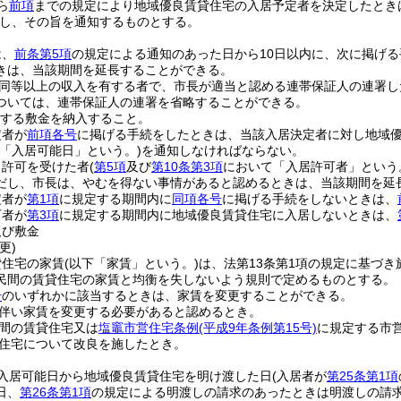
ら
前項
までの規定により地域優良賃貸住宅の入居予定者を決定したとき
し、その旨を通知するものとする。
は、
前条第5項
の規定による通知のあった日から10日以内に、次に掲げ
きは、当該期間を延長することができる。
同等以上の収入を有する者で、市長が適当と認める連帯保証人の連署し
ついては、連帯保証人の連署を省略することができる。
する敷金を納入すること。
定者が
前項各号
に掲げる手続をしたときは、当該入居決定者に対し地域
下「入居可能日」という。)
を通知しなければならない。
る許可を受けた者
(
第5項
及び
第10条第3項
において「入居許可者」という
だし、市長は、やむを得ない事情があると認めるときは、当該期間を延
定者が
第1項
に規定する期間内に
同項各号
に掲げる手続をしないときは、
可者が
第3項
に規定する期間内に地域優良賃貸住宅に入居しないときは、
及び敷金
更)
貸住宅の家賃
(以下「家賃」という。)
は、法第13条第1項の規定に基づ
民間の賃貸住宅の家賃と均衡を失しないよう規則で定めるものとする。
号
のいずれかに該当するときは、家賃を変更することができる。
伴い家賃を変更する必要があると認めるとき。
間の賃貸住宅又は
塩竈市営住宅条例
(平成9年条例第15号)
に規定する市
住宅について改良を施したとき。
入居可能日から地域優良賃貸住宅を明け渡した日
(入居者が
第25条第1項
日、
第26条第1項
の規定による明渡しの請求のあったときは明渡しの請求