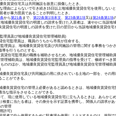
優良賃貸住宅又は共同施設を故意に損傷したとき。
な理由によらないで引き続き15日以上地域優良賃貸住宅を使用しない
居者が暴力団員であることが判明したとき。
7条
から
第21条
まで、
第22条第1項本文
、
第23条第1項
又は
第24条第1項
り地域優良賃貸住宅の明渡しの請求を受けた入居者は、速やかに当該地
良賃貸住宅の明渡しの請求を受けた日の翌日から当該地域優良賃貸住宅
宅監理員及び地域優良賃貸住宅管理補助員)
貸住宅監理員は、職員のうちから市長が任命する。
宅監理員は、地域優良賃貸住宅及び共同施設の管理に関する事務をつか
指導を行うものとする。
良賃貸住宅監理員の職務を補助させるため、地域優良賃貸住宅管理補助
宅管理補助員は、地域優良賃貸住宅監理員の指導を受けて、修繕すべき
るもののほか、地域優良賃貸住宅監理員及び地域優良賃貸住宅管理補助
)
域優良賃貸住宅及び共同施設の用に供されている土地の一部を、その用
ることができる。
域優良賃貸住宅の管理上必要があると認めるときは、地域優良賃貸住宅
適当な指示をさせることができる。
いて、現に使用している地域優良賃貸住宅に立ち入るときは、あらかじ
り検査に当たる者は、その身分を示す証票を携帯し、関係人の請求があ
場の管理
用許可)
同居者で自ら使用するために駐車場を使用しようとするものは、規則で