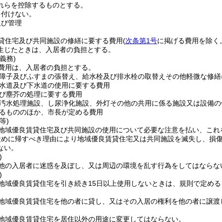
れらを控除するものとする。
を付けない。
及び管理
貸住宅及び共同施設の修繕に要する費用
(
次条第1号
に掲げる費用を除く
生じたときは、入居者の負担とする。
義務)
費用は、入居者の負担とする。
障子及びふすまの張替え、給水栓及び排水栓の取替えその他軽微な修繕
水道及び下水道の使用に要する費用
び塵芥の処理に要する費用
汚水処理施設、し尿浄化施設、外灯その他の共用に係る施設又は設備の
るもののほか、市長が定める費用
等)
地域優良賃貸住宅及び共同施設の使用について必要な注意を払い、これ
責めに帰すべき理由により地域優良賃貸住宅又は共同施設を滅失し、損
ない。
)
他の入居者に迷惑を及ぼし、又は周辺の環境を乱す行為をしてはならな
)
地域優良賃貸住宅を引き続き15日以上使用しないときは、規則で定め
地域優良賃貸住宅を他の者に貸し、又はその入居の権利を他の者に譲渡
地域優良賃貸住宅を居住以外の用途に変更してはならない。