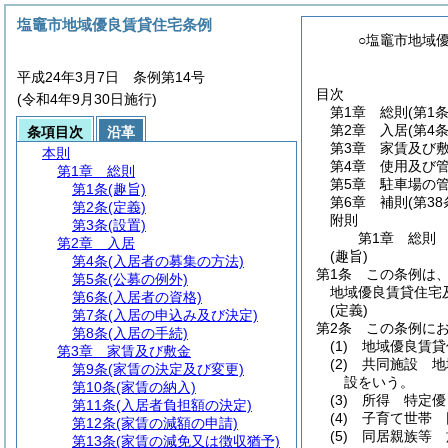
塩竈市地域優良賃貸住宅条例
○塩竈市地域
平成24年3月7日 条例第14号
目次
(令和4年9月30日施行)
第1章
総則
(第1
第2章
入居
(第4
条項目次
沿革
第3章
家賃及び
本則
第4章
使用及び
第1章
総則
第5章
駐車場の
第1条
(趣旨)
第6章
補則
(第3
第2条
(定義)
附則
第3条
(設置)
第1章
総則
第2章
入居
(趣旨)
第4条
(入居者の募集の方法)
第1条
この条例は
第5条
(公募の例外)
地域優良賃貸住宅
第6条
(入居者の資格)
(定義)
第7条
(入居の申込み及び決定)
第2条
この条例に
第8条
(入居の手続)
(1)
地域優良賃貸
第3章
家賃及び敷金
(2)
共同施設 地
第9条
(家賃の決定及び変更)
設をいう。
第10条
(家賃の納入)
(3)
所得 特定優
第11条
(入居者負担額の決定)
(4)
子育て世帯 
第12条
(家賃の減額の申請)
(5)
同居親族等 
第13条
(家賃の減免又は徴収猶予)